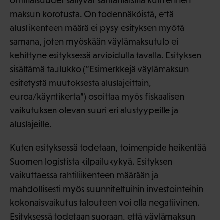
ominaisuudet säilyvät samanlaisina kuin ennen
maksun korotusta. On todennäköistä, että
alusliikenteen määrä ei pysy esityksen myötä
samana, joten myöskään väylämaksutulo ei
kehittyne esityksessä arvioidulla tavalla. Esityksen
sisältämä taulukko (”Esimerkkejä väylämaksun
esitetystä muutoksesta aluslajeittain,
euroa/käyntikerta”) osoittaa myös fiskaalisen
vaikutuksen olevan suuri eri alustyypeille ja
aluslajeille.
Kuten esityksessä todetaan, toimenpide heikentää
Suomen logistista kilpailukykyä. Esityksen
vaikuttaessa rahtiliikenteen määrään ja
mahdollisesti myös suunniteltuihin investointeihin
kokonaisvaikutus talouteen voi olla negatiivinen.
Esityksessä todetaan suoraan, että väylämaksun