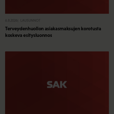
6.8.2026
LAUSUNNOT
Terveydenhuollon asiakasmaksujen korotusta
koskeva esitysluonnos