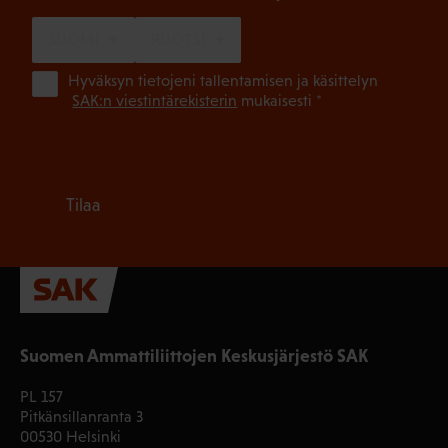
SUOMI
RUOTSI
(Pa
Hyväksyn tietojeni tallentamisen ja käsittelyn
SAK:n viestintärekisterin
mukaisesti *
Tilaa
Suomen Ammattiliittojen Keskusjärjestö SAK
PL 157
Pitkänsillanranta 3
00530 Helsinki