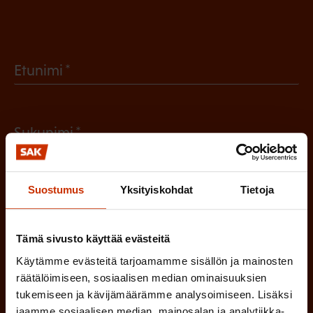
(
Etunimi
P
a
(
Sukunimi
k
P
o
a
l
Suostumus
Yksityiskohdat
Tietoja
(
Sähköpostiosoite
k
l
P
o
i
a
Tämä sivusto käyttää evästeitä
l
Mikä tai mitkä näistä kuvaavat sinua
n
k
Käytämme evästeitä tarjoamamme sisällön ja mainosten
l
parhaiten?
e
räätälöimiseen, sosiaalisen median ominaisuuksien
o
i
tukemiseen ja kävijämäärämme analysoimiseen. Lisäksi
n
l
LUOTTAMUSMIES
jaamme sosiaalisen median, mainosalan ja analytiikka-