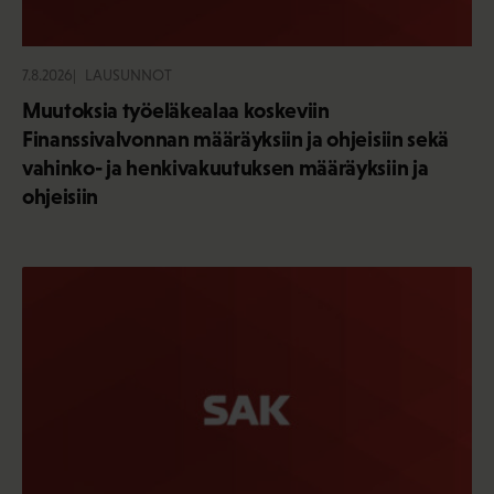
7.8.2026
LAUSUNNOT
Muutoksia työeläkealaa koskeviin
Finanssivalvonnan määräyksiin ja ohjeisiin sekä
vahinko- ja henkivakuutuksen määräyksiin ja
ohjeisiin