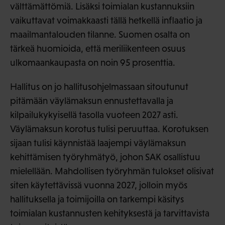
välttämättömiä. Lisäksi toimialan kustannuksiin
vaikuttavat voimakkaasti tällä hetkellä inflaatio ja
maailmantalouden tilanne. Suomen osalta on
tärkeä huomioida, että meriliikenteen osuus
ulkomaankaupasta on noin 95 prosenttia.
Hallitus on jo hallitusohjelmassaan sitoutunut
pitämään väylämaksun ennustettavalla ja
kilpailukykyisellä tasolla vuoteen 2027 asti.
Väylämaksun korotus tulisi peruuttaa. Korotuksen
sijaan tulisi käynnistää laajempi väylämaksun
kehittämisen työryhmätyö, johon SAK osallistuu
mielellään. Mahdollisen työryhmän tulokset olisivat
siten käytettävissä vuonna 2027, jolloin myös
hallituksella ja toimijoilla on tarkempi käsitys
toimialan kustannusten kehityksestä ja tarvittavista