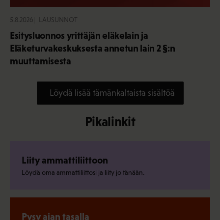
5.8.2026
LAUSUNNOT
Esitysluonnos yrittäjän eläkelain ja
Eläketurvakeskuksesta annetun lain 2 §:n
muuttamisesta
Löydä lisää tämänkaltaista sisältöä
Pikalinkit
Liity ammattiliittoon
Löydä oma ammattiliittosi ja liity jo tänään.
Pysy ajan tasalla