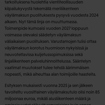
tarkoituksena huolehtia vientiteollisuuden
kilpailukyvystä tekemällä meriliikenteen
väylämaksun puolituksesta pysyvä vuodesta 2024
alkaen. Nyt tämä linja on muuttumassa.
Toimenpide kumoaisi vuoden 2027 loppuun
voimassa olevaksi säädetyn väylämaksun
väliaikaisen puolituksen. Varustamojen tulisi ottaa
väylämaksun korotus huomioon nykyisissä ja
neuvoteltavissa kuljetussopimuksissa sekä
linjaliikenteen palveluhinnoittelussa. Sääntelyn
vaatimat muutokset tulee tehdä äärimmäisen
nopeasti, mikä aiheuttaa alan toimijoille haasteita.
Esityksen mukaisesti vuonna 2025 ja sen jälkeen
tavoiteltu vuosittainen väylämaksutulo olisi noin 85
miljoonaa euroa, mikäli alusliikenteen määrä ja