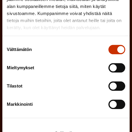
n
)
alan kumppaneillemme tietoja siitä, miten käytät
l
e
sivustoamme. Kumppanimme voivat yhdistää näitä
TYÖSUOJELUVALTUUTETTU
i
n
tietoja muihin tietoihin, joita olet antanut heille tai joita on
n
kerätty, kun olet käyttänyt heidän palvelujaan.
)
TÖISSÄ AMMATTILIITOSSA
e
Suostumuksen
n
TYÖNANTAJAN EDUSTAJA
Välttämätön
valinta
)
MUU KIINNOSTUS TYÖELÄMÄASIOIHIN
Mieltymykset
(
Millä kielellä haluat uutiskirjeesi
Tilastot
P
SUOMI
RUOTSI
Markkinointi
a
k
o
(
Hyväksyn tietojeni tallentamisen ja käsittelyn