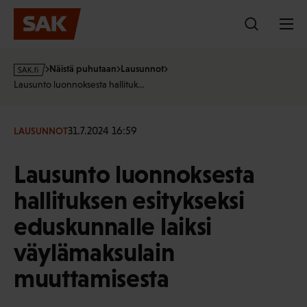
Hyppää
sisältöön
s
Näistä puhutaan
Lausunnot
a
Lausunto luonnoksesta hallituk…
k
·
f
31.7.2024 16:59
LAUSUNNOT
i
Lausunto luonnoksesta
hallituksen esitykseksi
eduskunnalle laiksi
väylämaksulain
muuttamisesta