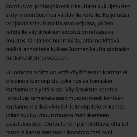
korotus voi johtaa joidenkin kauttakulkukuljetusten
siirtymiseen Suomea väistäville reiteille. Kuljetuksia
voi jäädä toteutumatta arvoketjuissa, joiden
rahdeille väylämaksun korotus on ratkaiseva
muutos. On tärkeä huomioida, että merkittävä
määrä lannoitteita kulkee Suomen kautta globaalin
ruokahuollon tarpeeseen.
Huomionarvoista on, että väylämaksun korotus ei
ole ainoa toimenpide, joka nostaa toimialan
kustannuksia yhtä aikaa. Väylämaksun korotus
toteutuisi samanaikaisesti muiden meriliikenteen
kustannuksia lisäävien EU-toimenpiteiden kanssa,
joihin kuuluu muun muassa meriliikenteen
päästökauppa. On kuitenkin painotettava, että EU-
tason ja kansallisen tason ilmastotoimet ovat