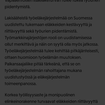
Vapaaehtoisen lisäeläketurvan tulee tukea työurien
pidentymistä.
Lakisääteistä työeläkejärjestelmää on Suomessa
uudistettu tukemaan eläkkeiden kestävyyttä ja
riittävyyttä sekä työurien pidentämistä.
Työmarkkinajärjestöjen rooli on uudistamisessa
ollut merkittävä ja näin on syytä olla myös jatkossa.
Työeläkejärjestelmää tulee kehittää pitkäjänteisesti,
ottaen huomioon työelämän muutoksen.
Palkansaajaliike pitää tärkeänä, että se on
työeläkejärjestelmän rahoittajana mukana
uudistustyössä ja eläkejärjestelmän
toimeenpanossa.
Korkea työllisyysaste ja monipuolinen
elinkeinorakenne turvaavat eläkkeiden riittävyyttä