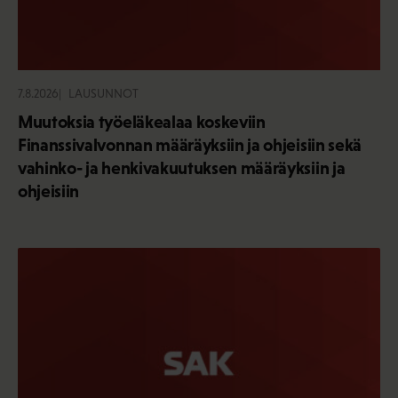
7.8.2026
LAUSUNNOT
Muutoksia työeläkealaa koskeviin
Finanssivalvonnan määräyksiin ja ohjeisiin sekä
vahinko- ja henkivakuutuksen määräyksiin ja
ohjeisiin