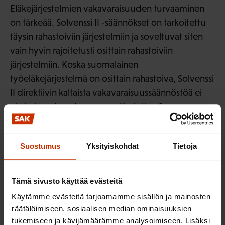
Eläkejärjestelmien vakavaraisuuden turvaaminen
on tärkeää. Solvenssi II -säännökset on tarkoitettu
täysin rahastoiviin järjestelmiin ja soveltuvat siten
vain hyvin rajoitetusti osittain rahastoiviin
järjestelmiin. Koska suomalainen
työeläkejärjestelmä on osittain rahastoiva, Solvenssi
II direktiivin kaltaista vakavaraisuussäännöstöä ei
ole kokonaisuudessaan syytä ulottaa Suomen
lakisääteistä työeläketurvaa tarjoaviin
eläkelaitoksiin.
Suostumus
Yksityiskohdat
Tietoja
Eläkejärjestelmien rahoituksellisesta kestävyydestä
on huolehdittava pitkäjänteisesti, riittävillä
Tämä sivusto käyttää evästeitä
rahastoinnilla ja työnantaja- ja työntekijämaksuilla
Käytämme evästeitä tarjoamamme sisällön ja mainosten
sekä tuottavalla ja turvaavalla sijoitustoiminnalla.
räätälöimiseen, sosiaalisen median ominaisuuksien
Työeläkerahastoja on syytä käyttää vain
tukemiseen ja kävijämäärämme analysoimiseen. Lisäksi