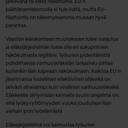
järkevänä tai edes realistisena. EU:n
päätöksentekoroolia ei tule lisätä, mutta EU-
tilastointia on näkemyksemme mukaan hyvä
parantaa.
Väestön ikärakenteen muutokseen tulee varautua
ja eläkejärjestelmän tulee olla eri sukupolvien
näkökulmasta legitiimi. Työurien pidentämistä
pohdittaessa vanhuuseläkeiän tarkastelu johtaa
kuitenkin liian kapeaan näkökulmaan. Kaikissa EU:n
jäsenmaissa todellinen efektiivinen eläkeikä on
selvästi alhaisempi kuin virallinen vanhuuseläkeikä.
Eläkkeelle siirtymisiän kannalta suurin ongelma on,
että työkyvyttömyyden vuoksi joudutaan liian
varhain pois työelämästä.
Eläkejärjestelmä voi kannustaa työurien