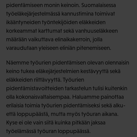
pidentämiseen monin keinoin. Suomalaisessa
työeläkejärjestelmässä kannustimina toimivat
ikääntyneiden työntekijöiden eläkkeiden
korkeammat karttumat sekä vanhuuseläkkeen
määrään vaikuttava elinaikakerroin, jolla
varaudutaan yleiseen eliniän pitenemiseen.
Näemme työurien pidentämisen olevan olennaisin
keino tukea eläkejärjestelmien kestävyyttä sekä
eläkkeiden riittävyyttä. Työurien
pidentämistavoitteiden tarkastelun tulisi kuitenkin
olla kokonaisvaltaisempaa. Haluamme painottaa
erilaisia toimia työurien pidentämiseksi sekä alku-
että loppupäästä, mutta myös työuran aikana.
Kyse ei ole vain siitä kuinka pitkään jaksaa
työelämässä työuran loppupäässä.