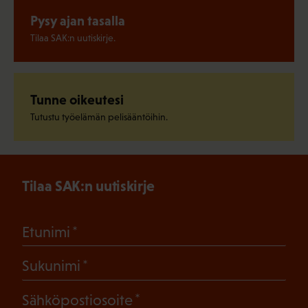
Pysy ajan tasalla
Tilaa SAK:n uutiskirje.
Tunne oikeutesi
Tutustu työelämän pelisääntöihin.
Tilaa SAK:n uutiskirje
(Pakollinen)
Etunimi
(Pakollinen)
Sukunimi
(Pakollinen)
Sähköpostiosoite