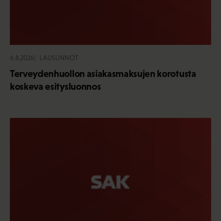
6.8.2026
LAUSUNNOT
Terveydenhuollon asiakasmaksujen korotusta
koskeva esitysluonnos