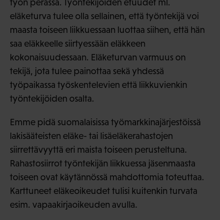
työn perässä. Työntekijöiden etuudet ml.
eläketurva tulee olla sellainen, että työntekijä voi
maasta toiseen liikkuessaan luottaa siihen, että hän
saa eläkkeelle siirtyessään eläkkeen
kokonaisuudessaan. Eläketurvan varmuus on
tekijä, jota tulee painottaa sekä yhdessä
työpaikassa työskentelevien että liikkuvienkin
työntekijöiden osalta.
Emme pidä suomalaisissa työmarkkinajärjestöissä
lakisääteisten eläke- tai lisäeläkerahastojen
siirrettävyyttä eri maista toiseen perusteltuna.
Rahastosiirrot työntekijän liikkuessa jäsenmaasta
toiseen ovat käytännössä mahdottomia toteuttaa.
Karttuneet eläkeoikeudet tulisi kuitenkin turvata
esim. vapaakirjaoikeuden avulla.