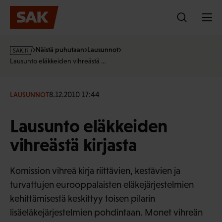
Hyppää
sisältöön
s
Näistä puhutaan
Lausunnot
a
Lausunto eläkkeiden vihreästä …
k
·
f
8.12.2010 17:44
LAUSUNNOT
i
Lausunto eläkkeiden
vihreästä kirjasta
Komission vihreä kirja riittävien, kestävien ja
turvattujen eurooppalaisten eläkejärjestelmien
kehittämisestä keskittyy toisen pilarin
lisäeläkejärjestelmien pohdintaan. Monet vihreän