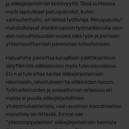
ja eläkejärjestelmän kestävyyttä. Tässä suhteessa
myös laadukkaat peruspalvelut, kuten
vanhustenhoito, on tärkeä työllistäjä. Peruspalvelut
mahdollistavat etenkin naisten työmarkkinoilla olon
alan naisvaltaisuuden vuoksi sekä työn ja perheen
yhteensovittamisen paremman toteutumisen.
Haluamme painottaa kansallisen päätöksenteon
säilyttämistä eläkeasioissa myös tulevaisuudessa.
EU:n ei tule ottaa kantaa eläkejärjestelmien
rakenteisiin, rahoitukseen tai eläkkeiden tasoon.
Työmarkkinoiden ja sosiaaliturvan erilaisuus eri
maissa ei puolla eläkejärjestelmien
yhdenmukaistamista, vaan avoimen koordinaation
menettely on riittävää. Emme näe
”ylieurooppalaisten” eläkejärjestelmien luomista