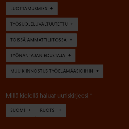
i
n
l
LUOTTAMUSMIES
n
)
l
e
TYÖSUOJELUVALTUUTETTU
i
n
n
)
TÖISSÄ AMMATTILIITOSSA
e
n
TYÖNANTAJAN EDUSTAJA
)
MUU KIINNOSTUS TYÖELÄMÄASIOIHIN
(
Millä kielellä haluat uutiskirjeesi
P
SUOMI
RUOTSI
a
k