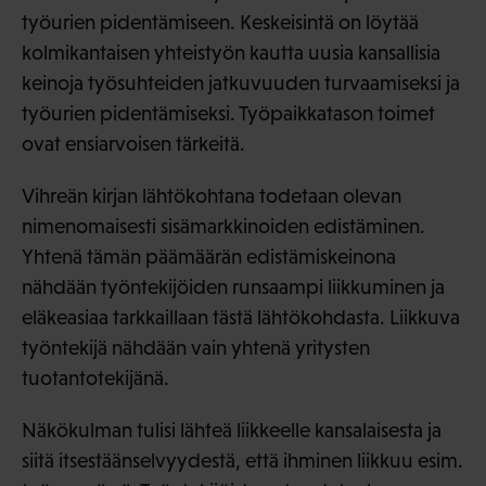
työurien pidentämiseen. Keskeisintä on löytää
kolmikantaisen yhteistyön kautta uusia kansallisia
keinoja työsuhteiden jatkuvuuden turvaamiseksi ja
työurien pidentämiseksi. Työpaikkatason toimet
ovat ensiarvoisen tärkeitä.
Vihreän kirjan lähtökohtana todetaan olevan
nimenomaisesti sisämarkkinoiden edistäminen.
Yhtenä tämän päämäärän edistämiskeinona
nähdään työntekijöiden runsaampi liikkuminen ja
eläkeasiaa tarkkaillaan tästä lähtökohdasta. Liikkuva
työntekijä nähdään vain yhtenä yritysten
tuotantotekijänä.
Näkökulman tulisi lähteä liikkeelle kansalaisesta ja
siitä itsestäänselvyydestä, että ihminen liikkuu esim.