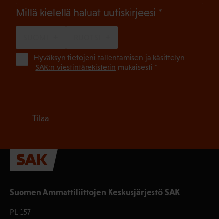
(Pakollinen)
Millä kielellä haluat uutiskirjeesi
SUOMI
RUOTSI
(Pa
Hyväksyn tietojeni tallentamisen ja käsittelyn
SAK:n viestintärekisterin
mukaisesti *
Tilaa
Suomen Ammattiliittojen Keskusjärjestö SAK
PL 157