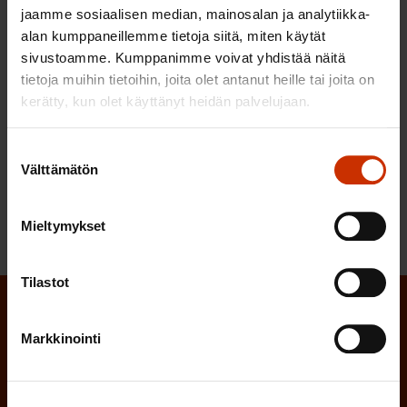
eläkelupausten hoitamiseen, eikä vieraisiin
jaamme sosiaalisen median, mainosalan ja analytiikka-
tarkoituksiin kuten julkisen talouden vajeiden
alan kumppaneillemme tietoja siitä, miten käytät
paikkaamiseen.
sivustoamme. Kumppanimme voivat yhdistää näitä
tietoja muihin tietoihin, joita olet antanut heille tai joita on
Suomen Ammattiliittojen Keskusjärjestö SAK ry
kerätty, kun olet käyttänyt heidän palvelujaan.
Toimihenkilökeskusjärjestö STTK ry
Suostumuksen
Akava ry
Välttämätön
valinta
Mieltymykset
Tilastot
Tilaa SAK:n uutiskirje ja pysy kartalla
Markkinointi
tapahtumista
SAK:n uutiskirje tarjoaa viikottain tutkittua tietoa,