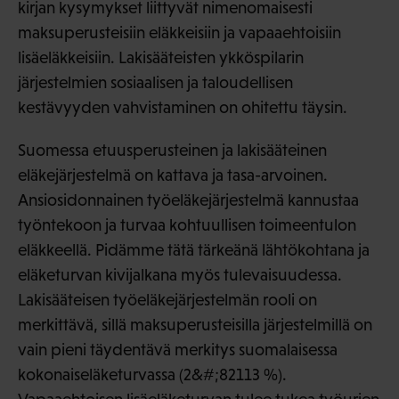
kirjan kysymykset liittyvät nimenomaisesti
maksuperusteisiin eläkkeisiin ja vapaaehtoisiin
lisäeläkkeisiin. Lakisääteisten ykköspilarin
järjestelmien sosiaalisen ja taloudellisen
kestävyyden vahvistaminen on ohitettu täysin.
Suomessa etuusperusteinen ja lakisääteinen
eläkejärjestelmä on kattava ja tasa-arvoinen.
Ansiosidonnainen työeläkejärjestelmä kannustaa
työntekoon ja turvaa kohtuullisen toimeentulon
eläkkeellä. Pidämme tätä tärkeänä lähtökohtana ja
eläketurvan kivijalkana myös tulevaisuudessa.
Lakisääteisen työeläkejärjestelmän rooli on
merkittävä, sillä maksuperusteisilla järjestelmillä on
vain pieni täydentävä merkitys suomalaisessa
kokonaiseläketurvassa (2&#;82113 %).