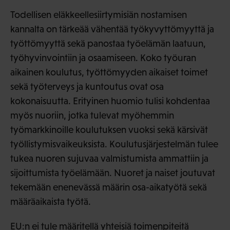
Todellisen eläkkeellesiirtymisiän nostamisen
kannalta on tärkeää vähentää työkyvyttömyyttä ja
työttömyyttä sekä panostaa työelämän laatuun,
työhyvinvointiin ja osaamiseen. Koko työuran
aikainen koulutus, työttömyyden aikaiset toimet
sekä työterveys ja kuntoutus ovat osa
kokonaisuutta. Erityinen huomio tulisi kohdentaa
myös nuoriin, jotka tulevat myöhemmin
työmarkkinoille koulutuksen vuoksi sekä kärsivät
työllistymisvaikeuksista. Koulutusjärjestelmän tulee
tukea nuoren sujuvaa valmistumista ammattiin ja
sijoittumista työelämään. Nuoret ja naiset joutuvat
tekemään enenevässä määrin osa-aikatyötä sekä
määräaikaista työtä.
EU:n ei tule määritellä yhteisiä toimenpiteitä