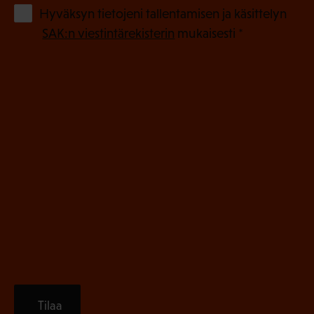
o
(
Hyväksyn tietojeni tallentamisen ja käsittelyn
P
l
SAK:n viestintärekisterin
mukaisesti *
a
l
k
i
o
n
l
e
l
i
n
n
)
e
n
)
Tilaa