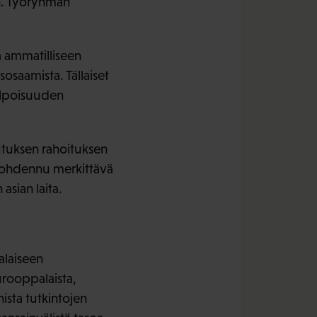
an. Työryhmän
ä ammatilliseen
osaamista. Tällaiset
elpoisuuden
utuksen rahoituksen
ä kohdennu merkittävä
asian laita.
alaiseen
urooppalaista,
sta tutkintojen