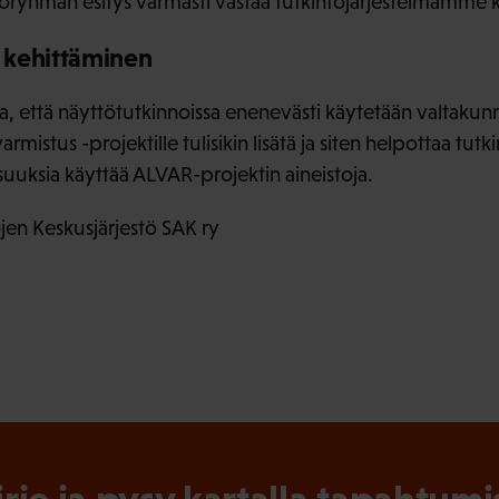
yöryhmän esitys varmasti vastaa tutkintojärjestelmämme ka
 kehittäminen
a, että näyttötutkinnoissa enenevästi käytetään valtakunnal
rmistus -projektille tulisikin lisätä ja siten helpottaa tutki
suuksia käyttää ALVAR-projektin aineistoja.
en Keskusjärjestö SAK ry