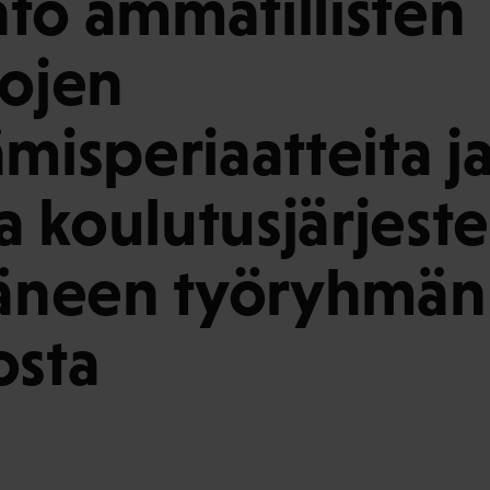
to ammatillisten
tojen
ämisperiaatteita j
 koulutusjärjest
täneen työryhmän
osta