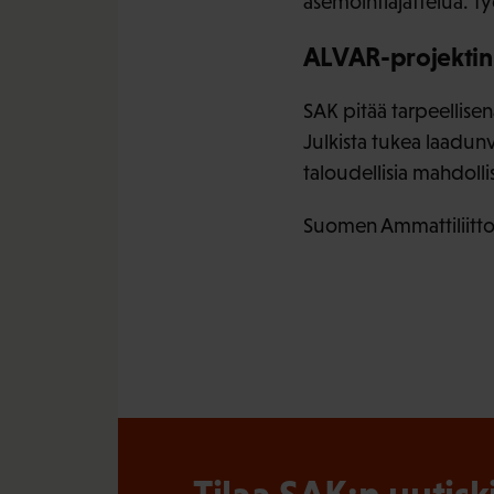
asemointiajattelua. T
ALVAR-projektin
SAK pitää tarpeellisen
Julkista tukea laadunva
taloudellisia mahdolli
Suomen Ammattiliittoj