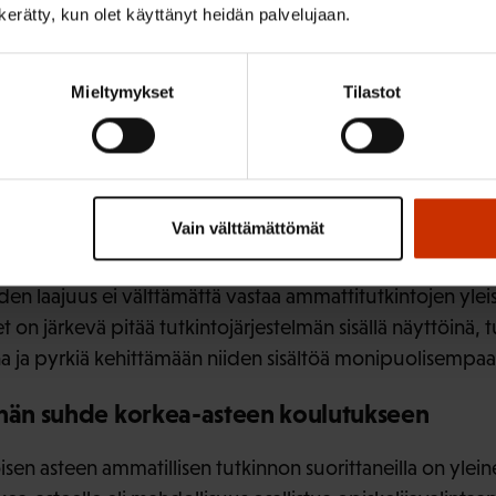
ttä aikuisille.
n kerätty, kun olet käyttänyt heidän palvelujaan.
tu ja vaativuus, luotettavuus ja työllistämisteho vaativa
än esitys uudenlaisen rakenteen hakemiseksi kokeilujen a
Mieltymykset
Tilastot
aatimusten tulee vastata ensisijaisesti asiakkaiden, lopp
 Työryhmän esitys voimavarojen lisäämisestä koulutus- ja
easti. Tutkintojärjestelmän ja työelämän vuorovaikutus on
vat sen arvostetuksi ja hyödylliseksi.
Vain välttämättömät
aihdon eteen joutuvat aikuiset tarvitsevat kohdennetu
den laajuus ei välttämättä vastaa ammattitutkintojen yleistä
n järkevä pitää tutkintojärjestelmän sisällä näyttöinä, t
na ja pyrkiä kehittämään niiden sisältöä monipuolisempa
lmän suhde korkea-asteen koulutukseen
isen asteen ammatillisen tutkinnon suorittaneilla on ylein