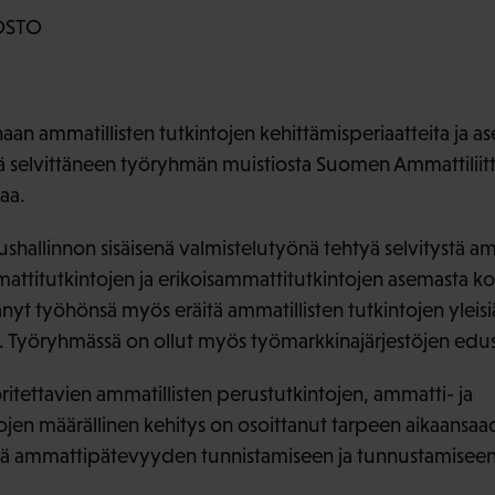
OSTO
an ammatillisten tutkintojen kehittämisperiaatteita ja a
ä selvittäneen työryhmän muistiosta Suomen Ammattiliitt
aa.
shallinnon sisäisenä valmistelutyönä tehtyä selvitystä am
attitutkintojen ja erikoisammattitutkintojen asemasta ko
nyt työhönsä myös eräitä ammatillisten tutkintojen yleisi
a. Työryhmässä on ollut myös työmarkkinajärjestöjen edus
ritettavien ammatillisten perustutkintojen, ammatti- ja
ojen määrällinen kehitys on osoittanut tarpeen aikaansaa
 ammattipätevyyden tunnistamiseen ja tunnustamiseen