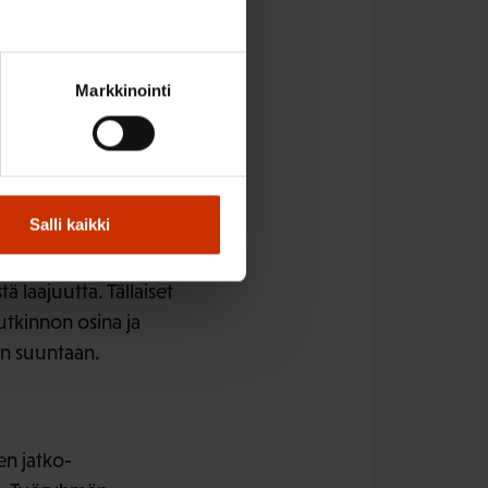
t jatkuvaa
vulla, on perusteltu.
Markkinointi
ukäyttäjien ja korkean
 tutkintotoimikunnille
 tuloksellista, jos
Salli kaikki
mpia
 laajuutta. Tällaiset
utkinnon osina ja
an suuntaan.
en jatko-