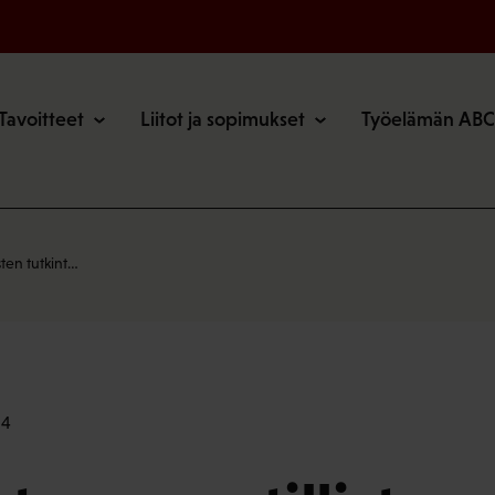
o
Tavoitteet
Liitot ja sopimukset
Työelämän ABC
ten tutkint…
54