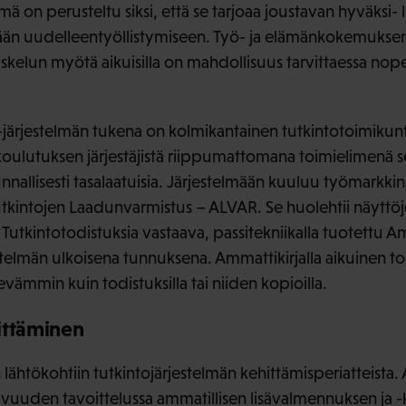
lmä on perusteltu siksi, että se tarjoaa joustavan hyväksi-
än uudelleentyöllistymiseen. Työ- ja elämänkokemuksen
kelun myötä aikuisilla on mahdollisuus tarvittaessa nope
 -järjestelmän tukena on kolmikantainen tutkintotoimikun
koulutuksen järjestäjistä riippumattomana toimielimenä se
unnallisesti tasalaatuisia. Järjestelmään kuuluu työmarkk
intojen Laadunvarmistus – ALVAR. Se huolehtii näyttöje
 Tutkintotodistuksia vastaava, passitekniikalla tuotettu Amm
estelmän ulkoisena tunnuksena. Ammattikirjalla aikuinen 
evämmin kuin todistuksilla tai niiden kopioilla.
ittäminen
ähtökohtiin tutkintojärjestelmän kehittämisperiatteista. 
avuuden tavoittelussa ammatillisen lisävalmennuksen ja 