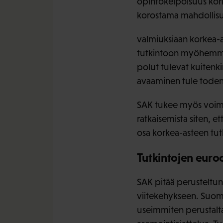
opintokelpoisuus kork
korostama mahdollisuu
valmiuksiaan korkea-as
tutkintoon myöhemmin 
polut tulevat kuitenk
avaaminen tule todenn
SAK tukee myös voima
ratkaisemista siten, 
osa korkea-asteen tutk
Tutkintojen euro
SAK pitää perusteltun
viitekehykseen. Suoma
useimmiten perustalt