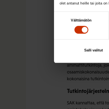
tärkeätä sekä nuorille e
olet antanut heille tai joita o
Ammattitutkintojen laa
Suostumuksen
kehittämistä. Työryhm
Välttämätön
valinta
Rakenteen ja tutkintov
työllisyyden tarpeita.
on syytä toteuttaa nop
myös toimikunnat koke
Salli valitut
Työurallaan ammatinv
ammattitutkintoja, joi
osaamiskokonaisuudet o
kokonaisina tutkintoi
Tutkintojärjeste
SAK kannattaa, että to