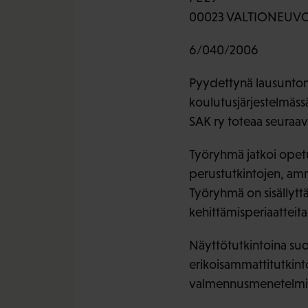
00023 VALTIONEUV
6/040/2006
Pyydettynä lausuntona
koulutusjärjestelmäss
SAK ry toteaa seuraav
Työryhmä jatkoi opetu
perustutkintojen, amm
Työryhmä on sisällyttä
kehittämisperiaatteit
Näyttötutkintoina suo
erikoisammattitutkint
valmennusmenetelmiä