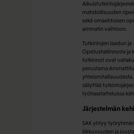
Aikuistutkintojärjeste
mahdollisuuden ripeä
sekä omaehtoisen opis
ammatin vaihtoon.
Tutkintojen laadun ja
Opetushallinnosta ja 
tutkinnot ovat valtak
perustama Ammattitutk
yhteismitallisuudesta.
säilyttää tutkintojärj
työhaastatteluissa kät
Järjestelmän keh
SAK yhtyy työryhmän l
liikkuvuuden ja joust