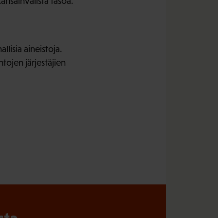
nsainvälistä tasoa.
lisia aineistoja.
ntojen järjestäjien