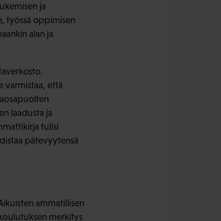
 lukemisen ja
, työssä oppimisen
aankin alan ja
taverkosto.
 varmistaa, että
inaosapuolten
n laadusta ja
attikirja tulisi
todistaa pätevyytensä
Aikuisten ammatillisen
-koulutuksen merkitys