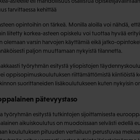
ea-asteelle eli mahdollisuus osallistua opiskelijavalinta
s tarvittaessa kehittää
teen opintoihin on tärkeä. Monilla aloilla voi nähdä, ett
liitetty korkea-asteen opiskelu voi tuottaa hyvää erityis
in olemaan varsin harvojen käyttämiä eikä jatko-opintok
äköisesti paljon muuttamaan nykyistä tilannetta.
kkaasti työryhmän esitystä yliopistojen täydennyskoul
ettei oppisopimuskoulutuksen riittämättömistä kiintiöist
innon suorittaneiden lisäkoulutukseen kuten nykyisin on 
oppalainen pätevyystaso
a työryhmän esitystä tutkintojen sijoittamisesta euroopp
lainen aikuiskoulutus on muodoissaan selvästi edellä e
aan koulutuksen pituuden vertailuun perustuvaa mekaani