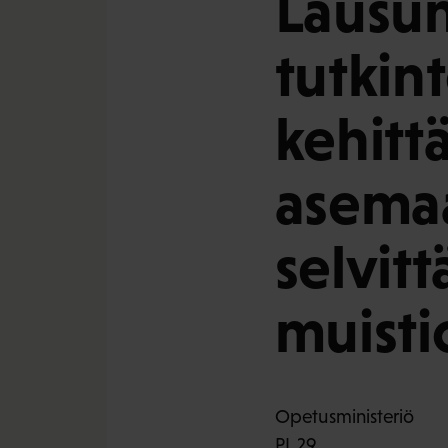
Lausun
tutkin
kehitt
asemaa
selvit
muisti
Opetusministeriö
PL 29