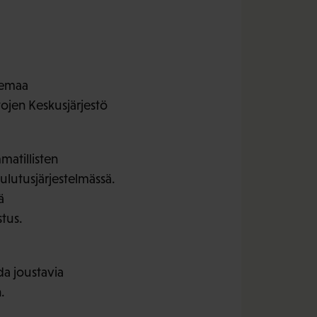
semaa
ojen Keskusjärjestö
matillisten
ulutusjärjestelmässä.
ä
tus.
da joustavia
.