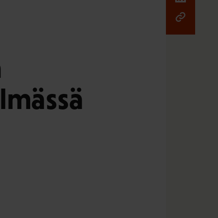
a
elmässä