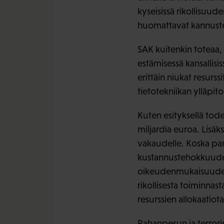
kyseisissä rikollisuude
huomattavat kannustee
SAK kuitenkin toteaa, 
estämisessä kansallisi
erittäin niukat resurs
tietotekniikan ylläpit
Kuten esityksellä tod
miljardia euroa. Lisäk
vakaudelle. Koska pan
kustannustehokkuuden
oikeudenmukaisuudesta
rikollisesta toiminnast
resurssien allokaatiota
Rahanpesun ja terrori