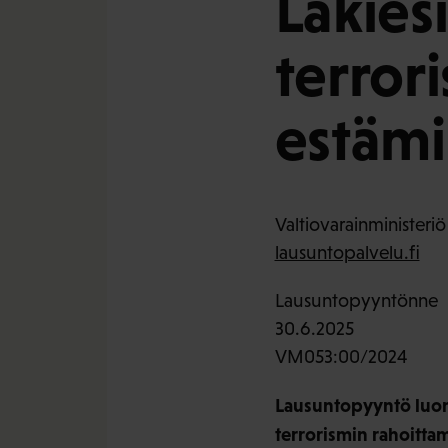
Lakies
terror
estämi
Valtiovarainministeriö
lausuntopalvelu.fi
Lausuntopyyntönne
30.6.2025
VM053:00/2024
Lausuntopyyntö luonn
terrorismin rahoittami