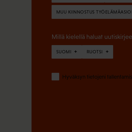
l
n
MUU KIINNOSTUS TYÖELÄMÄASIO
l
e
i
n
n
Millä kielellä haluat uutiskirjee
)
e
SUOMI
RUOTSI
n
)
Hyväksyn tietojeni tallentamis