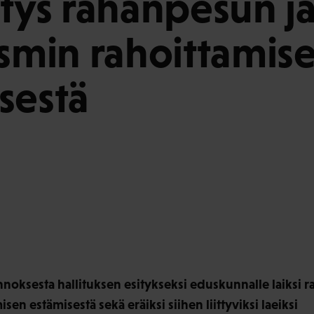
itys rahanpesun j
ismin rahoittamis
sestä
oksesta hallituksen esitykseksi eduskunnalle laiksi 
sen estämisestä sekä eräiksi siihen liittyviksi laeiksi