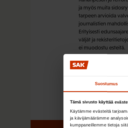
ja myös muita sidosryh
tarpeen arvioida val
journalistien mahdoll
Erityisesti edunsaajare
väljät ja rekisteritiet
ei muodostu esteitä.
LÖYDÄ LISÄÄ TÄMÄNKALTA
Suostumus
TALOUS
Tämä sivusto käyttää eväste
Käytämme evästeitä tarjoama
ja kävijämäärämme analysoim
kumppaneillemme tietoja siitä