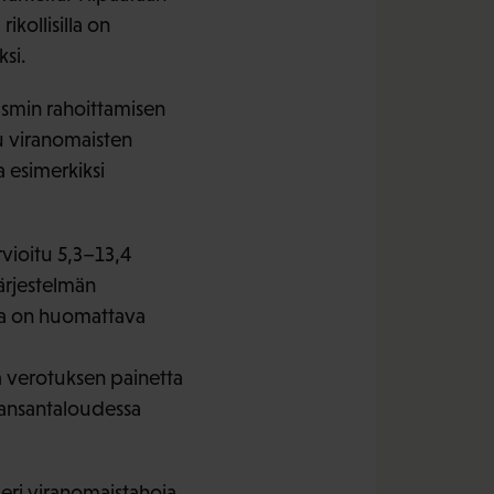
ikollisilla on
si.
rismin rahoittamisen
tu viranomaisten
a esimerkiksi
vioitu 5,3–13,4
järjestelmän
lla on huomattava
ä verotuksen painetta
ä kansantaloudessa
eri viranomaistahoja