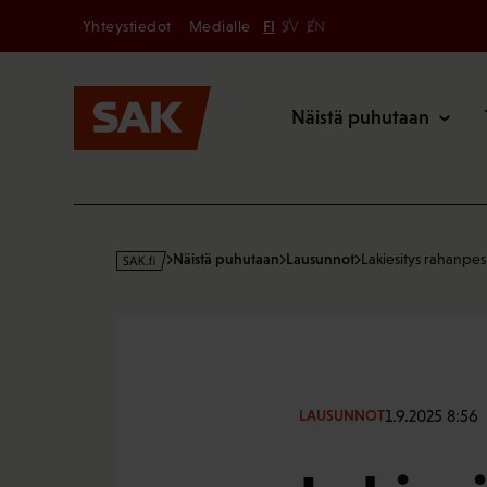
Secondary
Hyppää
Yhteystiedot
Medialle
FI
SV
EN
sisältöön
Päävalikk
Näistä puhutaan
s
Näistä puhutaan
Lausunnot
Lakiesitys rahanpes
a
k
·
f
i
1.9.2025 8:56
LAUSUNNOT