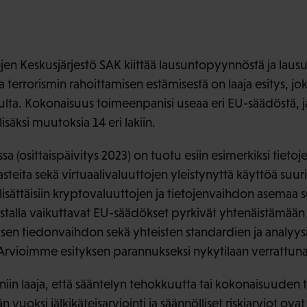
en Keskusjärjestö SAK kiittää lausuntopyynnöstä ja lausu
a terrorismin rahoittamisen estämisestä on laaja esitys, jo
lulta. Kokonaisuus toimeenpanisi useaa eri EU-säädöstä, ja 
säksi muutoksia 14 eri lakiin.
oissa (osittaispäivitys 2023) on tuotu esiin esimerkiksi tieto
 haasteita sekä virtuaalivaluuttojen yleistynyttä käyttöä s
n lisättäisiin kryptovaluuttojen ja tietojenvaihdon asemaa 
austalla vaikuttavat EU-säädökset pyrkivät yhtenäistämään
lisen tiedonvaihdon sekä yhteisten standardien ja analyys
Arvioimme esityksen parannukseksi nykytilaan verrattuna
niin laaja, että sääntelyn tehokkuutta tai kokonaisuuden 
 vuoksi jälkikäteisarviointi ja säännölliset riskiarviot ovat