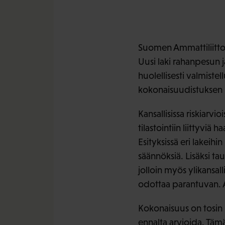
Suomen Ammattiliittoj
Uusi laki rahanpesun j
huolellisesti valmistel
kokonaisuudistuksen li
Kansallisissa riskiarvi
tilastointiin liittyviä
Esityksissä eri lakeihi
säännöksiä. Lisäksi t
jolloin myös ylikansal
odottaa parantuvan. 
Kokonaisuus on tosin 
ennalta arvioida. Tämän