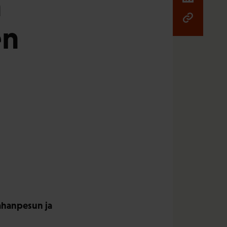
a
en
rahanpesun ja