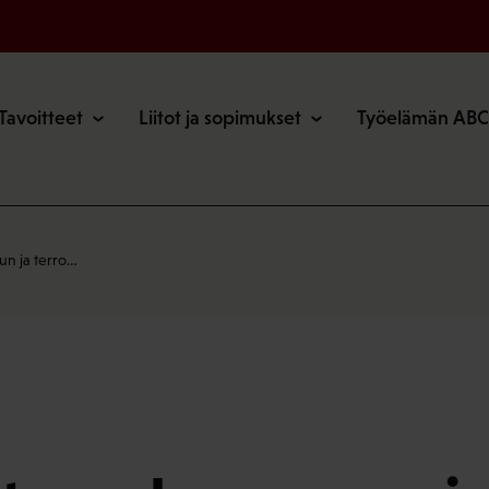
o
Tavoitteet
Liitot ja sopimukset
Työelämän ABC
un ja terro…