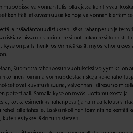
n muodoissa valvonnan tulisi olla ajassa kehittyvää, koska r
t kehittää jatkuvasti uusia keinoja valvonnan kiertämisek
että lainsäädäntöuudistuksen lisäksi rahanpesun ja terro
ssa riskiarvioissa on suurimmaksi pullonkaulaksi tunnistet
sit. Kyse on paitsi henkilöstön määrästä, myös rahoituksest
oon.
etaan, Suomessa rahanpesun vuotuiseksi volyymiksi on ar
si rikollinen toiminta voi muodostaa riskejä koko rahoitus
okset ovat kuvatusti suuria, valvonnan lisäresursoimise
 potentiaali. Samalla kyse on myös luottamuksesta ja
, koska esimerkiksi rahanpesu (ja harmaa talous) siirtä
a rehellisille tahoille. Lisäksi rikollinen toiminta heikentä
, kuten esitykselläkin tunnistetaan.
smin rahoittamisen ehkäisemiseen osallistuu myös monia 