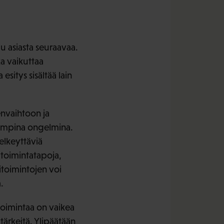
u asiasta seuraavaa.
ka vaikuttaa
esitys sisältää lain
jenvaihtoon ja
uurimpina ongelmina.
selkeyttäviä
 toimintatapoja,
itoimintojen voi
.
toimintaa on vaikea
 tärkeitä. Ylipäätään