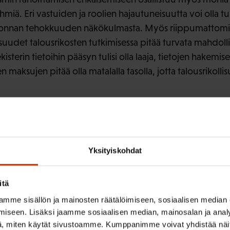
miä. Eri vastuiden ja roolien hajautuneisuutta voi olla t
vonnan tehokkuuden näkökulmasta. Myös riippumattomien
isuudet talousrikosten tutkimisessa pitää turvata mahdoll
kisterin tietoihin pääsyn tulisi olla laaja, tietojen hakemis
ojen maksujen pitää olla matalalla tasolla, jotta talousrikol
ISTA SISÄLTÖÄ:
Yksityiskohdat
itä
mme sisällön ja mainosten räätälöimiseen, sosiaalisen median
iseen. Lisäksi jaamme sosiaalisen median, mainosalan ja analy
, miten käytät sivustoamme. Kumppanimme voivat yhdistää näitä t