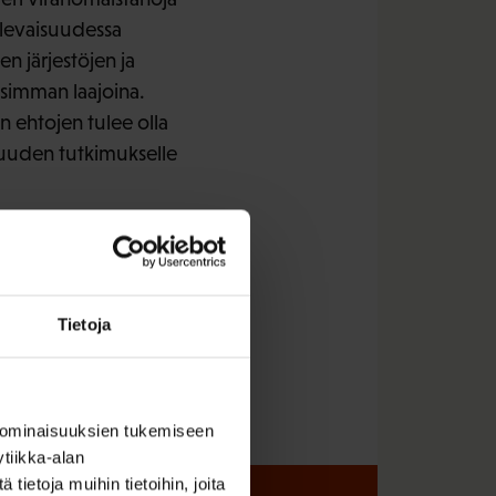
ulevaisuudessa
 järjestöjen ja
isimman laajoina.
en ehtojen tulee olla
lisuuden tutkimukselle
Tietoja
 ominaisuuksien tukemiseen
tiikka-alan
ietoja muihin tietoihin, joita