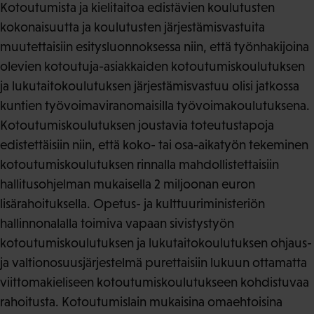
Kotoutumista ja kielitaitoa edistävien koulutusten
kokonaisuutta ja koulutusten järjestämisvastuita
muutettaisiin esitysluonnoksessa niin, että työnhakijoina
olevien kotoutuja-asiakkaiden kotoutumiskoulutuksen
ja lukutaitokoulutuksen järjestämisvastuu olisi jatkossa
kuntien työvoimaviranomaisilla työvoimakoulutuksena.
Kotoutumiskoulutuksen joustavia toteutustapoja
edistettäisiin niin, että koko- tai osa-aikatyön tekeminen
kotoutumiskoulutuksen rinnalla mahdollistettaisiin
hallitusohjelman mukaisella 2 miljoonan euron
lisärahoituksella. Opetus- ja kulttuuriministeriön
hallinnonalalla toimiva vapaan sivistystyön
kotoutumiskoulutuksen ja lukutaitokoulutuksen ohjaus-
ja valtionosuusjärjestelmä purettaisiin lukuun ottamatta
viittomakieliseen kotoutumiskoulutukseen kohdistuvaa
rahoitusta. Kotoutumislain mukaisina omaehtoisina