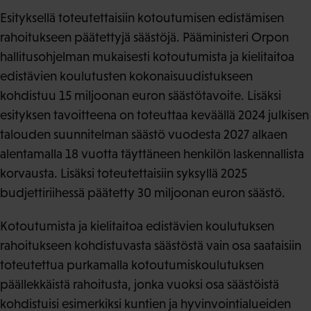
Esityksellä toteutettaisiin kotoutumisen edistämisen
rahoitukseen päätettyjä säästöjä. Pääministeri Orpon
hallitusohjelman mukaisesti kotoutumista ja kielitaitoa
edistävien koulutusten kokonaisuudistukseen
kohdistuu 15 miljoonan euron säästötavoite. Lisäksi
esityksen tavoitteena on toteuttaa keväällä 2024 julkisen
talouden suunnitelman säästö vuodesta 2027 alkaen
alentamalla 18 vuotta täyttäneen henkilön laskennallista
korvausta. Lisäksi toteutettaisiin syksyllä 2025
budjettiriihessä päätetty 30 miljoonan euron säästö.
Kotoutumista ja kielitaitoa edistävien koulutuksen
rahoitukseen kohdistuvasta säästöstä vain osa saataisiin
toteutettua purkamalla kotoutumiskoulutuksen
päällekkäistä rahoitusta, jonka vuoksi osa säästöistä
kohdistuisi esimerkiksi kuntien ja hyvinvointialueiden