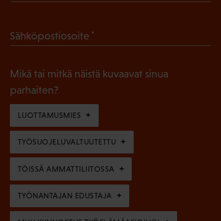
P
o
a
l
(
Sähköpostiosoite
k
l
P
o
i
a
l
Mikä tai mitkä näistä kuvaavat sinua
n
k
l
parhaiten?
e
o
i
n
l
LUOTTAMUSMIES
n
)
l
e
TYÖSUOJELUVALTUUTETTU
i
n
n
)
TÖISSÄ AMMATTILIITOSSA
e
n
TYÖNANTAJAN EDUSTAJA
)