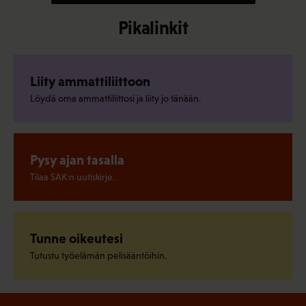
Pikalinkit
Liity ammattiliittoon
Löydä oma ammattiliittosi ja liity jo tänään.
Pysy ajan tasalla
Tilaa SAK:n uutiskirje.
Tunne oikeutesi
Tutustu työelämän pelisääntöihin.