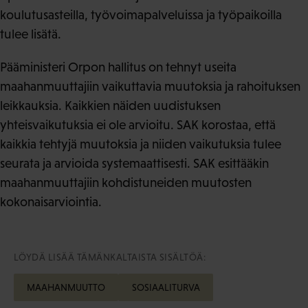
koulutusasteilla, työvoimapalveluissa ja työpaikoilla
tulee lisätä.
Pääministeri Orpon hallitus on tehnyt useita
maahanmuuttajiin vaikuttavia muutoksia ja rahoituksen
leikkauksia. Kaikkien näiden uudistuksen
yhteisvaikutuksia ei ole arvioitu. SAK korostaa, että
kaikkia tehtyjä muutoksia ja niiden vaikutuksia tulee
seurata ja arvioida systemaattisesti. SAK esittääkin
maahanmuuttajiin kohdistuneiden muutosten
kokonaisarviointia.
LÖYDÄ LISÄÄ TÄMÄNKALTAISTA SISÄLTÖÄ:
MAAHANMUUTTO
SOSIAALITURVA