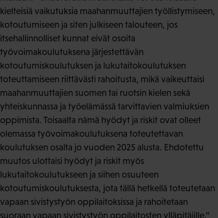
kielteisiä vaikutuksia maahanmuuttajien työllistymiseen,
kotoutumiseen ja siten julkiseen talouteen, jos
itsehallinnolliset kunnat eivät osoita
työvoimakoulutuksena järjestettävän
kotoutumiskoulutuksen ja lukutaitokoulutuksen
toteuttamiseen riittävästi rahoitusta, mikä vaikeuttaisi
maahanmuuttajien suomen tai ruotsin kielen sekä
yhteiskunnassa ja työelämässä tarvittavien valmiuksien
oppimista. Toisaalta nämä hyödyt ja riskit ovat olleet
olemassa työvoimakoulutuksena toteutettavan
koulutuksen osalta jo vuoden 2025 alusta. Ehdotettu
muutos ulottaisi hyödyt ja riskit myös
lukutaitokoulutukseen ja siihen osuuteen
kotoutumiskoulutuksesta, jota tällä hetkellä toteutetaan
vapaan sivistystyön oppilaitoksissa ja rahoitetaan
suoraan vapaan sivistystyön oppilaitosten ylläpitäjille.”