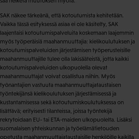
saa heiketä muutoksen myötä.
SAK näkee tärkeänä, että kotoutumista kehitetään.
Vaikka tässä esityksessä asiaa ei ole käsitelty, SAK
laajentaisi kotoutumispalveluita koskemaan laajemmin
myös työperäisiä maahanmuuttajia: kielikoulutuksen ja
kotoutumispalveluiden järjestämisen työperusteisille
maahanmuuttajille tulee olla lakisääteistä, jotta kaikki
kotoutumispalveluiden ulkopuolella olevat
maahanmuuttajat voivat osallistua niihin. Myös
työnantajien vastuuta maahanmuuttajataustaisen
työntekijänsä kielikoulutuksen järjestämisessä ja
kustantamisessa sekä kotoutumiskoulutuksessa on
lisättävä; erityisesti tilanteissa, joissa työntekijä
rekrytoidaan EU- tai ETA-maiden ulkopuolelta. Lisäksi
suomalaisen yhteiskunnan ja työelämätietouden
opetusta maahanmuuttajataustaisille henkilöille kaikilla