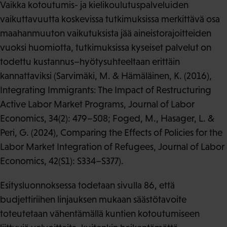
Vaikka kotoutumis- ja kielikoulutuspalveluiden
vaikuttavuutta koskevissa tutkimuksissa merkittävä osa
maahanmuuton vaikutuksista jää aineistorajoitteiden
vuoksi huomiotta, tutkimuksissa kyseiset palvelut on
todettu kustannus–hyötysuhteeltaan erittäin
kannattaviksi (Sarvimäki, M. & Hämäläinen, K. (2016),
Integrating Immigrants: The Impact of Restructuring
Active Labor Market Programs, Journal of Labor
Economics, 34(2): 479–508; Foged, M., Hasager, L. &
Peri, G. (2024), Comparing the Effects of Policies for the
Labor Market Integration of Refugees, Journal of Labor
Economics, 42(S1): S334–S377).
Esitysluonnoksessa todetaan sivulla 86, että
budjettiriihen linjauksen mukaan säästötavoite
toteutetaan vähentämällä kuntien kotoutumiseen