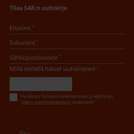
Tilaa SAK:n uutiskirje
(Pakollinen)
Etunimi
(Pakollinen)
Sukunimi
(Pakollinen)
Sähköpostiosoite
(Pakollinen)
Millä kielellä haluat uutiskirjeesi
SUOMI
RUOTSI
(Pa
Hyväksyn tietojeni tallentamisen ja käsittelyn
SAK:n viestintärekisterin
mukaisesti *
Tilaa