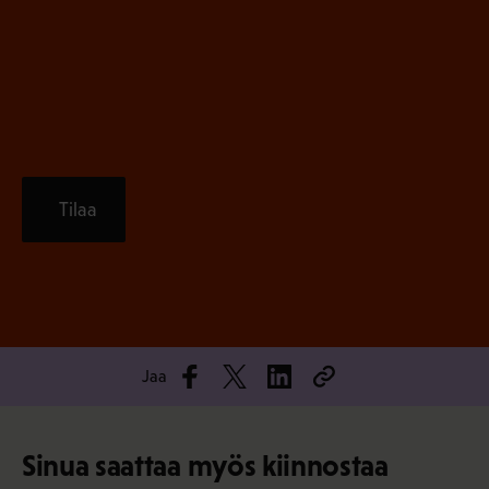
)
e
n
)
Tilaa
Jaa
Sinua saattaa myös kiinnostaa