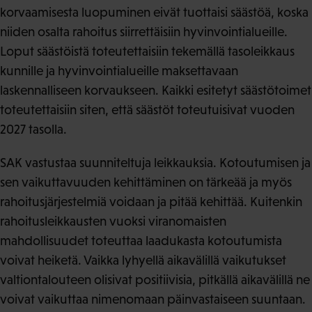
korvaamisesta luopuminen eivät tuottaisi säästöä, koska
niiden osalta rahoitus siirrettäisiin hyvinvointialueille.
Loput säästöistä toteutettaisiin tekemällä tasoleikkaus
kunnille ja hyvinvointialueille maksettavaan
laskennalliseen korvaukseen. Kaikki esitetyt säästötoimet
toteutettaisiin siten, että säästöt toteutuisivat vuoden
2027 tasolla.
SAK vastustaa suunniteltuja leikkauksia. Kotoutumisen ja
sen vaikuttavuuden kehittäminen on tärkeää ja myös
rahoitusjärjestelmiä voidaan ja pitää kehittää. Kuitenkin
rahoitusleikkausten vuoksi viranomaisten
mahdollisuudet toteuttaa laadukasta kotoutumista
voivat heiketä. Vaikka lyhyellä aikavälillä vaikutukset
valtiontalouteen olisivat positiivisia, pitkällä aikavälillä ne
voivat vaikuttaa nimenomaan päinvastaiseen suuntaan.