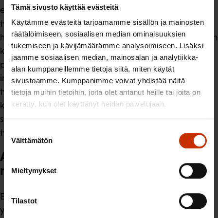
Tämä sivusto käyttää evästeitä
esityksen luonnoksen sivulla 9 kuvataan suomalaisilla
Käytämme evästeitä tarjoamamme sisällön ja mainosten
työmarkkinoilla esiintyvää syrjintää: ”Työhönotossa on
räätälöimiseen, sosiaalisen median ominaisuuksien
havaittu syrjintää, joka heikentää etnisiin vähemmistöihin
tukemiseen ja kävijämäärämme analysoimiseen. Lisäksi
kuuluvien mahdollisuuksia työllistyä. Tutkimuksen
jaamme sosiaalisen median, mainosalan ja analytiikka-
perusteella päästäkseen työhaastatteluun
alan kumppaneillemme tietoja siitä, miten käytät
irakilaistaustaisen on lähetettävä kaksi kertaa enemmän
sivustoamme. Kumppanimme voivat yhdistää näitä
työhakemuksia ja somalialaistaustaisen kaksi ja puoli
tietoja muihin tietoihin, joita olet antanut heille tai joita on
kerätty, kun olet käyttänyt heidän palvelujaan.
kertaa enemmän työhakemuksia kuin
suomalaistaustaisen, vaikka hakijoiden koulutus,
Suostumuksen
työkokemus ja suomen kielen taito olisivat yhtäläiset.”
Välttämätön
valinta
Alkuvaiheen palveluprosessin
muutokset
Mieltymykset
Esitettyjen muutoksen on tarkoitus selkeyttää,
Tilastot
yhdenmukaistaa ja nopeuttaa kotoutumislain mukaisen