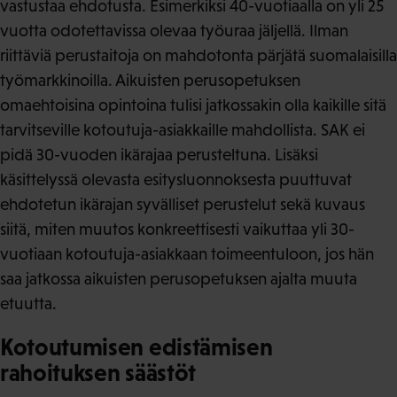
vastustaa ehdotusta. Esimerkiksi 40-vuotiaalla on yli 25
vuotta odotettavissa olevaa työuraa jäljellä. Ilman
riittäviä perustaitoja on mahdotonta pärjätä suomalaisilla
työmarkkinoilla. Aikuisten perusopetuksen
omaehtoisina opintoina tulisi jatkossakin olla kaikille sitä
tarvitseville kotoutuja-asiakkaille mahdollista. SAK ei
pidä 30-vuoden ikärajaa perusteltuna. Lisäksi
käsittelyssä olevasta esitysluonnoksesta puuttuvat
ehdotetun ikärajan syvälliset perustelut sekä kuvaus
siitä, miten muutos konkreettisesti vaikuttaa yli 30-
vuotiaan kotoutuja-asiakkaan toimeentuloon, jos hän
saa jatkossa aikuisten perusopetuksen ajalta muuta
etuutta.
Kotoutumisen edistämisen
rahoituksen säästöt