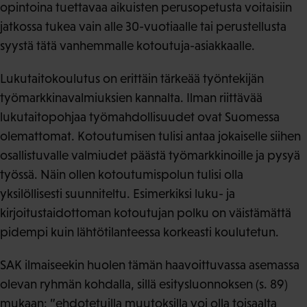
opintoina tuettavaa aikuisten perusopetusta voitaisiin
jatkossa tukea vain alle 30-vuotiaalle tai perustellusta
syystä tätä vanhemmalle kotoutuja-asiakkaalle.
Lukutaitokoulutus on erittäin tärkeää työntekijän
työmarkkinavalmiuksien kannalta. Ilman riittävää
lukutaitopohjaa työmahdollisuudet ovat Suomessa
olemattomat. Kotoutumisen tulisi antaa jokaiselle siihen
osallistuvalle valmiudet päästä työmarkkinoille ja pysyä
työssä. Näin ollen kotoutumispolun tulisi olla
yksilöllisesti suunniteltu. Esimerkiksi luku- ja
kirjoitustaidottoman kotoutujan polku on väistämättä
pidempi kuin lähtötilanteessa korkeasti koulutetun.
SAK ilmaiseekin huolen tämän haavoittuvassa asemassa
olevan ryhmän kohdalla, sillä esitysluonnoksen (s. 89)
mukaan: ”ehdotetuilla muutoksilla voi olla toisaalta