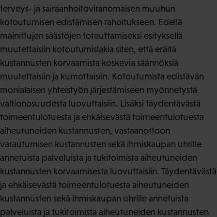
terveys- ja sairaanhoitoviranomaisen muuhun
kotoutumisen edistämisen rahoitukseen. Edellä
mainittujen säästöjen toteuttamiseksi esityksellä
muutettaisiin kotoutumislakia siten, että eräitä
kustannusten korvaamista koskevia säännöksiä
muutettaisiin ja kumottaisiin. Kotoutumista edistävän
monialaisen yhteistyön järjestämiseen myönnetystä
valtionosuudesta luovuttaisiin. Lisäksi täydentävästä
toimeentulotuesta ja ehkäisevästä toimeentulotuesta
aiheutuneiden kustannusten, vastaanottoon
varautumisen kustannusten sekä ihmiskaupan uhrille
annetuista palveluista ja tukitoimista aiheutuneiden
kustannusten korvaamisesta luovuttaisiin. Täydentävästä
ja ehkäisevästä toimeentulotuesta aiheutuneiden
kustannusten sekä ihmiskaupan uhrille annetuista
palveluista ja tukitoimista aiheutuneiden kustannusten