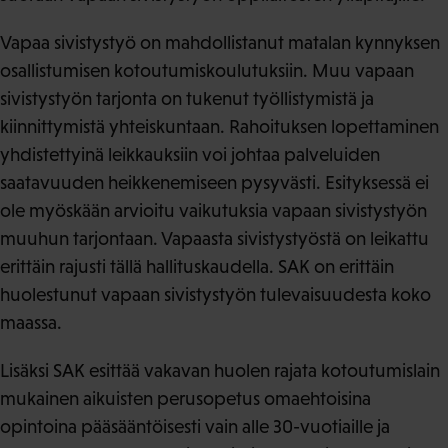
Vapaa sivistystyö on mahdollistanut matalan kynnyksen
osallistumisen kotoutumiskoulutuksiin. Muu vapaan
sivistystyön tarjonta on tukenut työllistymistä ja
kiinnittymistä yhteiskuntaan. Rahoituksen lopettaminen
yhdistettyinä leikkauksiin voi johtaa palveluiden
saatavuuden heikkenemiseen pysyvästi. Esityksessä ei
ole myöskään arvioitu vaikutuksia vapaan sivistystyön
muuhun tarjontaan. Vapaasta sivistystyöstä on leikattu
erittäin rajusti tällä hallituskaudella. SAK on erittäin
huolestunut vapaan sivistystyön tulevaisuudesta koko
maassa.
Lisäksi SAK esittää vakavan huolen rajata kotoutumislain
mukainen aikuisten perusopetus omaehtoisina
opintoina pääsääntöisesti vain alle 30-vuotiaille ja