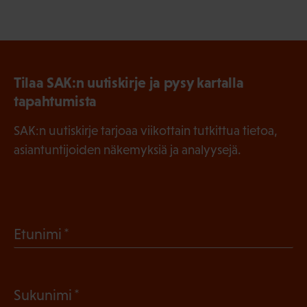
Tilaa SAK:n uutiskirje ja pysy kartalla
tapahtumista
SAK:n uutiskirje tarjoaa viikottain tutkittua tietoa,
asiantuntijoiden näkemyksiä ja analyysejä.
(
Etunimi
P
a
(
Sukunimi
k