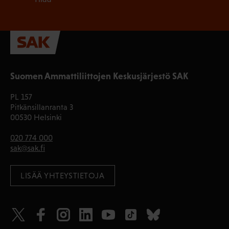
Suomen Ammattiliittojen Keskusjärjestö SAK
PL 157
Pitkänsillanranta 3
00530 Helsinki
020 774 000
sak@sak.fi
LISÄÄ YHTEYSTIETOJA