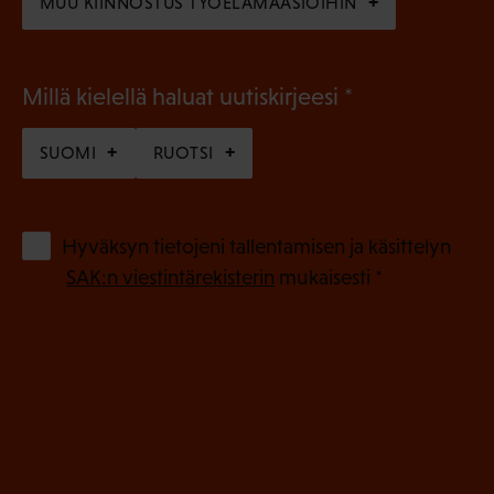
MUU KIINNOSTUS TYÖELÄMÄASIOIHIN
(
Millä kielellä haluat uutiskirjeesi
P
SUOMI
RUOTSI
a
k
o
(
Hyväksyn tietojeni tallentamisen ja käsittelyn
P
l
SAK:n viestintärekisterin
mukaisesti *
a
l
k
i
o
n
l
e
l
i
n
n