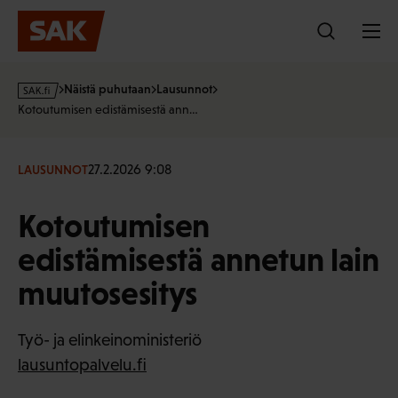
Hyppää
sisältöön
s
Näistä puhutaan
Lausunnot
a
Kotoutumisen edistämisestä ann…
k
·
f
27.2.2026 9:08
LAUSUNNOT
i
Kotoutumisen
edistämisestä annetun lain
muutosesitys
Työ- ja elinkeinoministeriö
lausuntopalvelu.fi