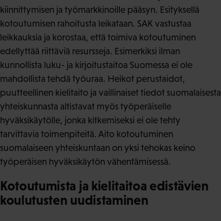
kiinnittymisen ja työmarkkinoille pääsyn. Esityksellä
kotoutumisen rahoitusta leikataan. SAK vastustaa
leikkauksia ja korostaa, että toimiva kotoutuminen
edellyttää riittäviä resursseja. Esimerkiksi ilman
kunnollista luku- ja kirjoitustaitoa Suomessa ei ole
mahdollista tehdä työuraa. Heikot perustaidot,
puutteellinen kielitaito ja vaillinaiset tiedot suomalaisesta
yhteiskunnasta altistavat myös työperäiselle
hyväksikäytölle, jonka kitkemiseksi ei ole tehty
tarvittavia toimenpiteitä. Aito kotoutuminen
suomalaiseen yhteiskuntaan on yksi tehokas keino
työperäisen hyväksikäytön vähentämisessä.
Kotoutumista ja kielitaitoa edistävien
koulutusten uudistaminen