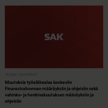
7.8.2026
LAUSUNNOT
Muutoksia työeläkealaa koskeviin
Finanssivalvonnan määräyksiin ja ohjeisiin sekä
vahinko- ja henkivakuutuksen määräyksiin ja
ohjeisiin