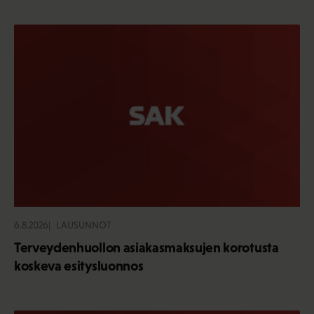
6.8.2026
LAUSUNNOT
Terveydenhuollon asiakasmaksujen korotusta
koskeva esitysluonnos