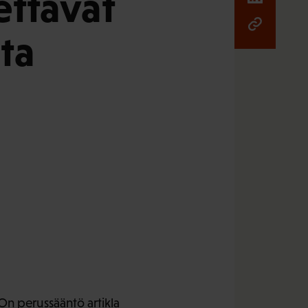
ettavat
sta
LOn perussääntö artikla