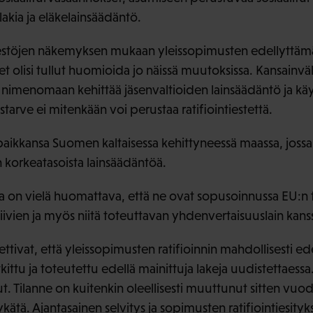
akia ja eläkelainsäädäntö.
jestöjen näkemyksen mukaan yleissopimusten edellyttäm
 olisi tullut huomioida jo näissä muutoksissa. Kansainvä
n nimenomaan kehittää jäsenvaltioiden lainsäädäntö ja käy
arve ei mitenkään voi perustaa ratifiointiestettä.
 paikkansa Suomen kaltaisessa kehittyneessä maassa, joss
korkeatasoista lainsäädäntöä.
a on vielä huomattava, että ne ovat sopusoinnussa EU:n 
iivien ja myös niitä toteuttavan yhdenvertaisuuslain kans
lettivat, että yleissopimusten ratifioinnin mahdollisesti e
kittu ja toteutettu edellä mainittuja lakeja uudistettaessa.
ut. Tilanne on kuitenkin oleellisesti muuttunut sitten vuod
 lykätä. Ajantasainen selvitys ja sopimusten ratifiointiesityk