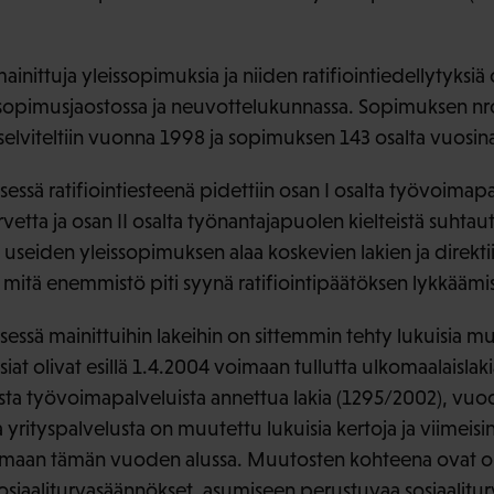
ittuja yleissopimuksia ja niiden ratifiointiedellytyksiä o
sopimusjaostossa ja neuvottelukunnassa. Sopimuksen nro
ä selviteltiin vuonna 1998 ja sopimuksen 143 osalta vuosin
ssä ratifiointiesteenä pidettiin osan I osalta työvoimapa
etta ja osan II osalta työnantajapuolen kielteistä suht
n useiden yleissopimuksen alaa koskevien lakien ja direkti
itä enemmistö piti syynä ratifiointipäätöksen lykkäämi
essä mainittuihin lakeihin on sittemmin tehty lukuisia mu
siat olivat esillä 1.4.2004 voimaan tullutta ulkomaalaislak
ista työvoimapalveluista annettua lakia (1295/2002), vuo
a yrityspalvelusta on muutettu lukuisia kertoja ja viimeis
imaan tämän vuoden alussa. Muutosten kohteena ovat ol
t sosiaaliturvasäännökset, asumiseen perustuvaa sosiaalit