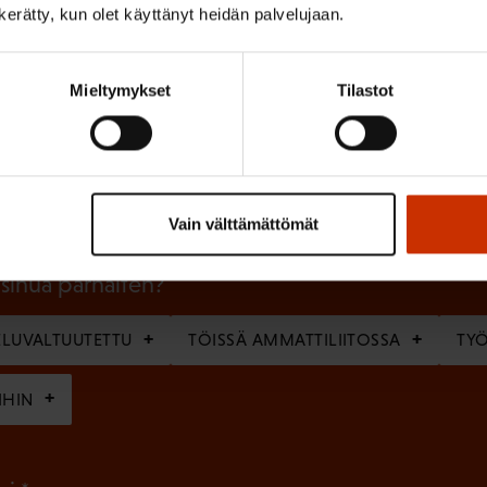
n kerätty, kun olet käyttänyt heidän palvelujaan.
Mieltymykset
Tilastot
(
Sukunimi
P
a
k
Vain välttämättömät
o
l
 sinua parhaiten?
l
LUVALTUUTETTU
TÖISSÄ AMMATTILIITOSSA
TY
i
n
IHIN
e
n