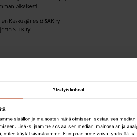
imman pikaisesti.
en Keskusjärjestö SAK ry
jestö STTK ry
Yksityiskohdat
irje ja pysy kartalla tapahtumi
itä
mme sisällön ja mainosten räätälöimiseen, sosiaalisen median
iseen. Lisäksi jaamme sosiaalisen median, mainosalan ja analy
tutkittua tietoa, asiantuntijoiden näkemyksiä ja analyysejä.
, miten käytät sivustoamme. Kumppanimme voivat yhdistää näitä t