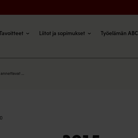
o
Tavoitteet
Liitot ja sopimukset
Työelämän ABC
 annettavat …
40