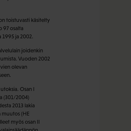
n toistuvasti käsitelty
 97 osalta
a 1995 ja 2002.
lvelulain joidenkin
autumista. Vuoden 2002
ivien olevan
seen.
utoksia. Osan I
ia (301/2004)
desta 2013 lakia
in muutos (HE
leet myös osan II
urvalainsäädännön