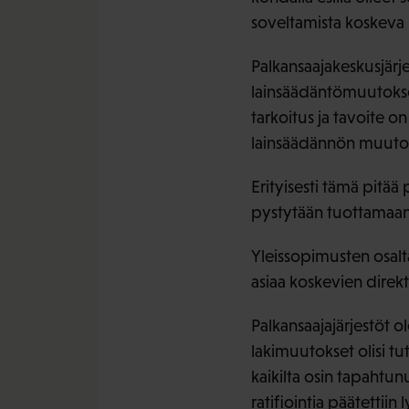
soveltamista koskeva l
Palkansaajakeskusjär
lainsäädäntömuutokset
tarkoitus ja tavoite o
lainsäädännön muutost
Erityisesti tämä pitää
pystytään tuottamaan 
Yleissopimusten osalt
asiaa koskevien direkt
Palkansaajajärjestöt o
lakimuutokset olisi tut
kaikilta osin tapahtun
ratifiointia päätettiin