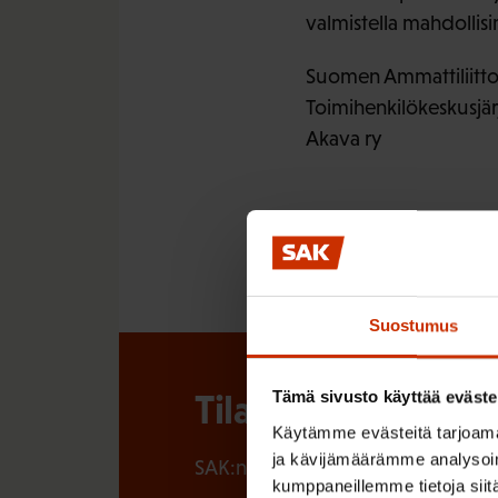
valmistella mahdollis
Suomen Ammattiliittoj
Toimihenkilökeskusjär
Akava ry
Suostumus
Tilaa SAK:n uutisk
Tämä sivusto käyttää eväste
Käytämme evästeitä tarjoama
ja kävijämäärämme analysoim
SAK:n uutiskirje tarjoaa viikottain 
kumppaneillemme tietoja siitä