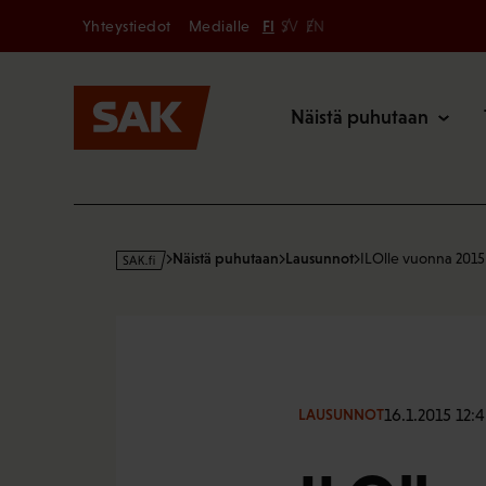
Secondary
Hyppää
Yhteystiedot
Medialle
FI
SV
EN
sisältöön
Päävalikk
Näistä puhutaan
s
Näistä puhutaan
Lausunnot
ILOlle vuonna 2015
a
k
·
f
i
16.1.2015 12:
LAUSUNNOT