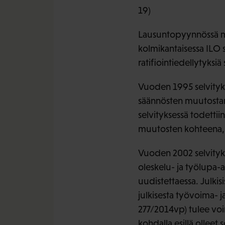
19)
Lausuntopyynnössä main
kolmikantaisessa ILO 
ratifiointiedellytyksi
Vuoden 1995 selvitykse
säännösten muutostarv
selvityksessä todettii
muutosten kohteena, m
Vuoden 2002 selvityks
oleskelu- ja työlupa-a
uudistettaessa. Julkis
julkisesta työvoima- j
277/2014vp) tulee vo
kohdalla esillä ollee