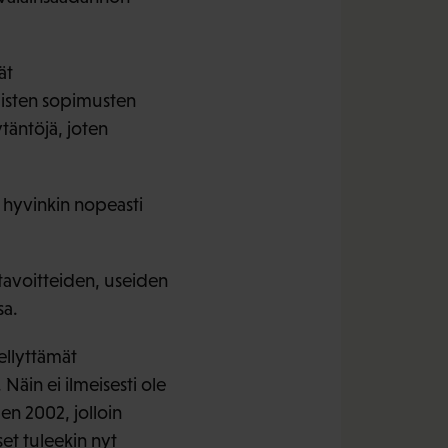
ät
listen sopimusten
täntöjä, joten
a hyvinkin nopeasti
tavoitteiden, useiden
sa.
dellyttämät
 Näin ei ilmeisesti ole
en 2002, jolloin
set tuleekin nyt