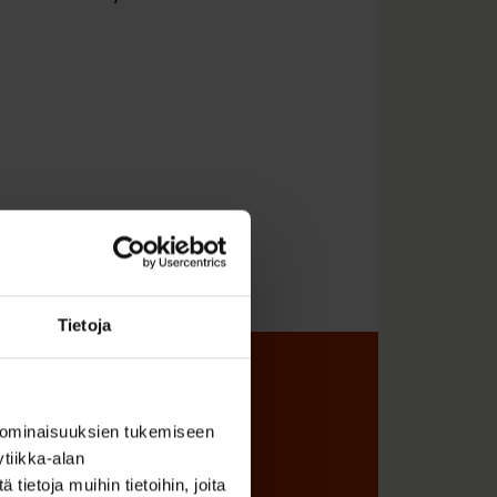
Tietoja
sta
 ominaisuuksien tukemiseen
tiikka-alan
ietoja muihin tietoihin, joita