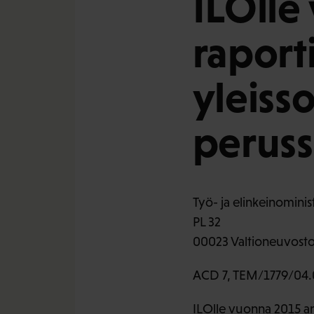
ILOlle
raport
yleiss
peruss
Työ- ja elinkeinominis
PL 32
00023 Valtioneuvost
ACD 7, TEM/1779/04.
ILOlle vuonna 2015 ann