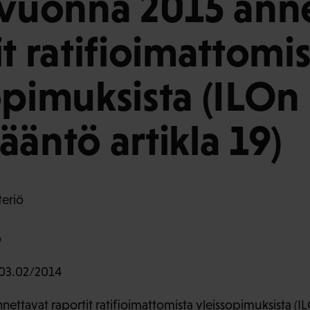
 vuonna 2015 ann
it ratifioimattomi
opimuksista (ILOn
ääntö artikla 19)
teriö
o
03.02/2014
ettavat raportit ratifioimattomista yleissopimuksista (I