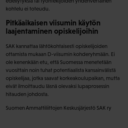
edellytyksiä tai työntekijöiden yhdenvertainen
kohtelu ei toteudu.
Pitkäaikaisen viisumin käytön
laajentaminen opiskelijoihin
SAK kannattaa lähtökohtaisesti opiskelijoiden
ottamista mukaan D-viisumin kohderyhmään. Ei
ole kenenkään etu, että Suomessa menetetään
vuosittain noin tuhat potentiaalista kansainvälistä
opiskelijaa, jotka saavat korkeakoulupaikan, mutta
eivät ilmoittaudu läsnä olevaksi lupaprosessin
hitauden johdosta.
Suomen Ammattiliittojen Keskusjärjestö SAK ry