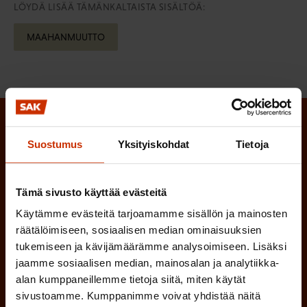
LÖYDÄ LISÄÄ TÄMÄNKALTAISTA SISÄLTÖÄ:
MAAHANMUUTTO
Tilaa SAK:n uutiskirje ja pysy kartalla
Suostumus
Yksityiskohdat
Tietoja
tapahtumista
SAK:n uutiskirje tarjoaa viikottain tutkittua tietoa,
Tämä sivusto käyttää evästeitä
asiantuntijoiden näkemyksiä ja analyysejä.
Käytämme evästeitä tarjoamamme sisällön ja mainosten
räätälöimiseen, sosiaalisen median ominaisuuksien
tukemiseen ja kävijämäärämme analysoimiseen. Lisäksi
jaamme sosiaalisen median, mainosalan ja analytiikka-
alan kumppaneillemme tietoja siitä, miten käytät
(
Etunimi
sivustoamme. Kumppanimme voivat yhdistää näitä