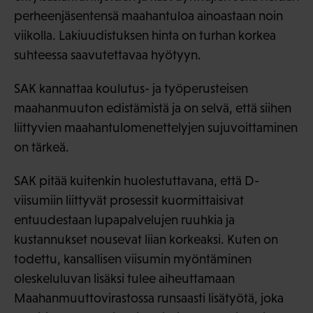
perheenjäsentensä maahantuloa ainoastaan noin
viikolla. Lakiuudistuksen hinta on turhan korkea
suhteessa saavutettavaa hyötyyn.
SAK kannattaa koulutus- ja työperusteisen
maahanmuuton edistämistä ja on selvä, että siihen
liittyvien maahantulomenettelyjen sujuvoittaminen
on tärkeä.
SAK pitää kuitenkin huolestuttavana, että D-
viisumiin liittyvät prosessit kuormittaisivat
entuudestaan lupapalvelujen ruuhkia ja
kustannukset nousevat liian korkeaksi. Kuten on
todettu, kansallisen viisumin myöntäminen
oleskeluluvan lisäksi tulee aiheuttamaan
Maahanmuuttovirastossa runsaasti lisätyötä, joka