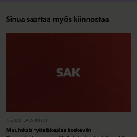
Sinua saattaa myös kiinnostaa
7.8.2026
LAUSUNNOT
Muutoksia työeläkealaa koskeviin