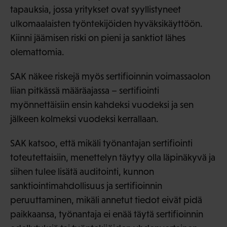
tapauksia, jossa yritykset ovat syyllistyneet
ulkomaalaisten työntekijöiden hyväksikäyttöön.
Kiinni jäämisen riski on pieni ja sanktiot lähes
olemattomia.
SAK näkee riskejä myös sertifioinnin voimassaolon
liian pitkässä määräajassa – sertifiointi
myönnettäisiin ensin kahdeksi vuodeksi ja sen
jälkeen kolmeksi vuodeksi kerrallaan.
SAK katsoo, että mikäli työnantajan sertifiointi
toteutettaisiin, menettelyn täytyy olla läpinäkyvä ja
siihen tulee lisätä auditointi, kunnon
sanktiointimahdollisuus ja sertifioinnin
peruuttaminen, mikäli annetut tiedot eivät pidä
paikkaansa, työnantaja ei enää täytä sertifioinnin