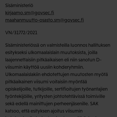
Sisäministeriö
kirjaamo.sm@govsec.fi
maahanmuutto-osasto.sm@govsec.fi
VN/31772/2021
Sisäministeriössä on valmisteilla luonnos hallituksen
esitykseksi ulkomaalaislain muutoksista, joilla
laajennettaisiin pitkäaikaisen eli niin sanotun D-
viisumin käyttöä uusiin kohderyhmiin.
Ulkomaalaislakiin ehdotettujen muutosten myötä
pitkäaikainen viisumi voitaisiin myöntää
opiskelijoille, tutkijoille, sertifioitujen työnantajien
työntekijöille, yritysten johtotehtävissä toimiville
sekä edellä mainittujen perheenjäsenille. SAK
katsoo, että esityksen ajoitus viisumin