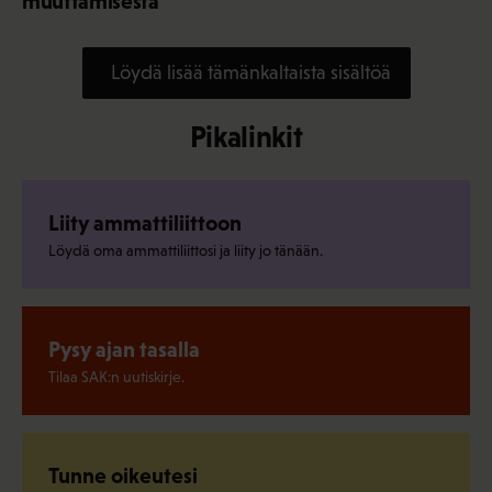
muuttamisesta
Löydä lisää tämänkaltaista sisältöä
Pikalinkit
Liity ammattiliittoon
Löydä oma ammattiliittosi ja liity jo tänään.
Pysy ajan tasalla
Tilaa SAK:n uutiskirje.
Tunne oikeutesi