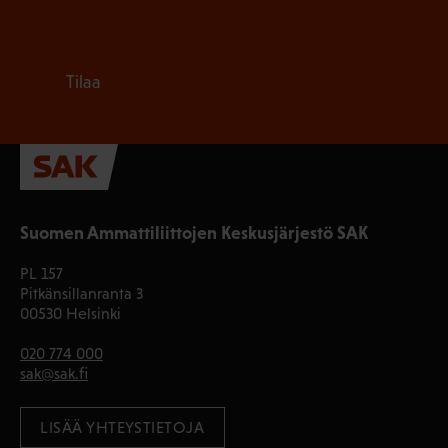
Tilaa
Suomen Ammattiliittojen Keskusjärjestö SAK
PL 157
Pitkänsillanranta 3
00530 Helsinki
020 774 000
sak@sak.fi
LISÄÄ YHTEYSTIETOJA