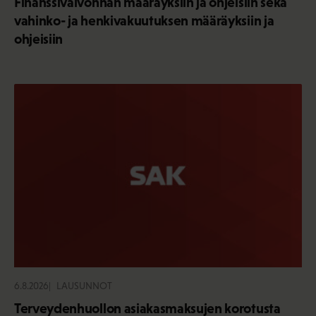
Finanssivalvonnan määräyksiin ja ohjeisiin sekä
vahinko- ja henkivakuutuksen määräyksiin ja
ohjeisiin
6.8.2026
LAUSUNNOT
Terveydenhuollon asiakasmaksujen korotusta