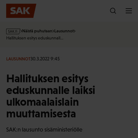
Hyppää
sisältöön
s
Näistä puhutaan
Lausunnot
a
Hallituksen esitys eduskunnall…
k
·
f
30.3.2022 9:45
LAUSUNNOT
i
Hallituksen esitys
eduskunnalle laiksi
ulkomaalaislain
muuttamisesta
SAK:n lausunto sisäministeriölle