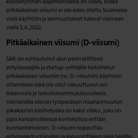
kohderyhmän laajentamisesta on väärä, koska
pitkäaikainen viisumi ei ole edes otettu Suomessa
vielä käyttöön ja lainmuutokset tulevat voimaan
vasta 1.6.2022.
Pitkäaikainen viisumi (D-viisumi)
SAK on suhtautunut alun perin kriittisesi
erityisosaajille ja startup-yrittäjille tarkoitetun
pitkäaikaisen viisumin (ns. D-viisumin) käyttöön
ottamiseen eikä ole ollut vakuuttunut sen
lisäarvosta ja tarkoituksenmukaisuudesta.
Valmisteilla olevan työperäisen maahanmuuton
pikakaistan käsittelyaika on kaksi viikko, joka on
jopa kansainvälisessä kontekstissa erittäin
kunnianhimoinen. D-viisumi nopeuttaa
erityisasiantuntijoiden ja kasvuyrittäjien sekä heidän