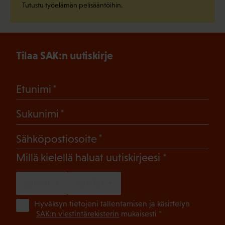
Tutustu työelämän pelisääntöihin.
Tilaa SAK:n uutiskirje
(Pakollinen)
Etunimi
(Pakollinen)
Sukunimi
(Pakollinen)
Sähköpostiosoite
(Pakollinen)
Millä kielellä haluat uutiskirjeesi
SUOMI
RUOTSI
(Pa
Hyväksyn tietojeni tallentamisen ja käsittelyn
SAK:n viestintärekisterin
mukaisesti *