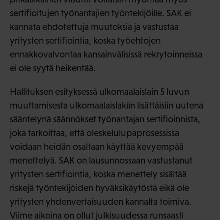
sertifioitujen työnantajien työntekijöille. SAK ei
kannata ehdotettuja muutoksia ja vastustaa
yritysten sertifiointia, koska työehtojen
ennakkovalvontaa kansainvälisissä rekrytoinneissa
ei ole syytä heikentää.
Hallituksen esityksessä ulkomaalaislain 5 luvun
muuttamisesta ulkomaalaislakiin lisättäisiin uutena
sääntelynä säännökset työnantajan sertifioinnista,
joka tarkoittaa, että oleskelulupaprosessissa
voidaan heidän osaltaan käyttää kevyempää
menettelyä. SAK on lausunnossaan vastustanut
yritysten sertifiointia, koska menettely sisältää
riskejä työntekijöiden hyväksikäytöstä eikä ole
yritysten yhdenvertaisuuden kannalta toimiva.
Viime aikoina on ollut julkisuudessa runsaasti