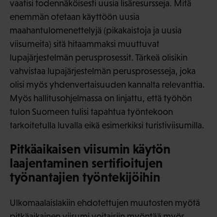
vaatisi todennäköisesti uusia lisäresursseja. Mitä
enemmän otetaan käyttöön uusia
maahantulomenettelyjä (pikakaistoja ja uusia
viisumeita) sitä hitaammaksi muuttuvat
lupajärjestelmän perusprosessit. Tärkeä olisikin
vahvistaa lupajärjestelmän perusprosesseja, joka
olisi myös yhdenvertaisuuden kannalta relevanttia.
Myös hallitusohjelmassa on linjattu, että työhön
tulon Suomeen tulisi tapahtua työntekoon
tarkoitetulla luvalla eikä esimerkiksi turistiviisumilla.
Pitkäaikaisen viisumin käytön
laajentaminen sertifioitujen
työnantajien työntekijöihin
Ulkomaalaislakiin ehdotettujen muutosten myötä
pitkäaikainen viisumi voitaisiin myöntää myös