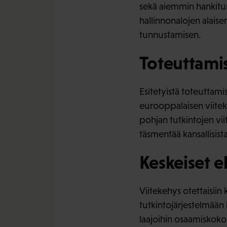
sekä aiemmin hankitun
hallinnonalojen alaise
tunnustamisen.
Toteuttami
Esitetyistä toteuttami
eurooppalaisen viite
pohjan tutkintojen viit
täsmentää kansallisist
Keskeiset 
Viitekehys otettaisiin 
tutkintojärjestelmään
laajoihin osaamiskoko