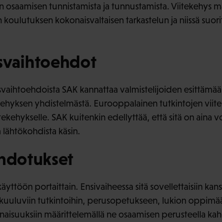
 osaamisen tunnistamista ja tunnustamista. Viitekehys ma
n koulutuksen kokonaisvaltaisen tarkastelun ja niissä suor
svaihtoehdot
svaihtoehdoista SAK kannattaa valmistelijoiden esittämää m
kehyksen yhdistelmästä. Eurooppalainen tutkintojen vii
ekehykselle. SAK kuitenkin edellyttää, että sitä on aina vo
a lähtökohdista käsin.
ehdotukset
käyttöön portaittain. Ensivaiheessa sitä sovellettaisiin kan
 kuuluviin tutkintoihin, perusopetukseen, lukion oppimä
naisuuksiin määrittelemällä ne osaamisen perusteella ka