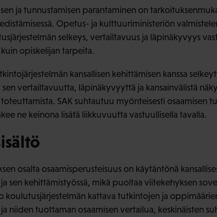
sen ja tunnustamisen parantaminen on tarkoituksenmuk
distämisessä. Opetus- ja kulttuuriministeriön valmistele
usjärjestelmän selkeys, vertailtavuus ja läpinäkyvyys vas
kuin opiskelijan tarpeita.
kintojärjestelmän kansallisen kehittämisen kanssa selkey
a sen vertailtavuutta, läpinäkyvyyttä ja kansainvälistä näk
 toteuttamista. SAK suhtautuu myönteisesti osaamisen t
äkee ne keinona lisätä liikkuvuutta vastuullisella tavalla.
isältö
sen osalta osaamisperusteisuus on käytäntönä kansallise
 ja sen kehittämistyössä, mikä puoltaa viitekehyksen sove
koulutusjärjestelmän kattava tutkintojen ja oppimääri
 ja niiden tuottaman osaamisen vertailua, keskinäisten s