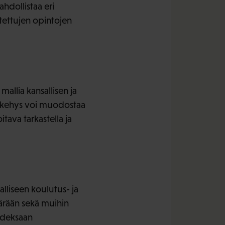
hdollistaa eri
itettujen opintojen
allia kansallisen ja
tekehys voi muodostaa
itava tarkastella ja
salliseen koulutus- ja
ärään sekä muihin
hdeksaan