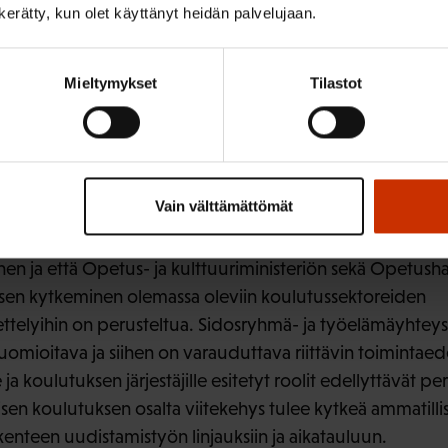
n kerätty, kun olet käyttänyt heidän palvelujaan.
ista. Näiden tutkintojen opiskelu ja suorittaminen edelly
SAK esittää täsmennettäväksi tekstikohtaa siten, että se 
akenteen uudistamisen kanssa. Määrittelystä tulee käydä i
Mieltymykset
Tilastot
mattitutkinnot edellyttävät aiemmin hankittua osaamista 
etaan näillä tutkinnoilla.
no
Vain välttämättömät
panon osalta on perusteltua, että vastuulliseksi tahoksi 
en ja että Opetus- ja kulttuuriministeriön sekä Opetushal
ksen kytkeminen olemassa oleviin koulutussektoreiden
telyihin on perusteltua. Sidosryhmä- ja työelämäyhteys
omioitava ja siihen on varauduttava riittävin toimintaede
a koulutuksen järjestäjille esitetyt roolit edellyttävät per
lisen koulutuksen osalta viitekehys tulee kytkeä ammatill
kenteen uudistamistyön linjauksiin ja aikatauluun.