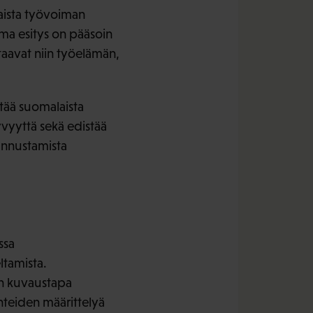
aista työvoiman
ma esitys on pääsoin
taavat niin työelämän,
ttää suomalaista
yvyyttä sekä edistää
unnustamista
ssa
ltamista.
en kuvaustapa
uhteiden määrittelyä