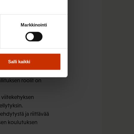
ttävät aiemmin
on yhteneväinen
lmi, että Suomessa
Markkinointi
ja tätä osaamista
Salli kaikki
on määritelty
lituksen roolit on
 viitekehyksen
llytyksin.
ehdytystä ja riittävää
isen koulutuksen