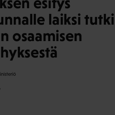
uksen esitys
nnalle laiksi tutk
un osaamisen
ehyksestä
nisteriö
o