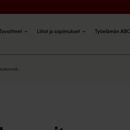
o
Tavoitteet
Liitot ja sopimukset
Työelämän ABC
eduskunnall…