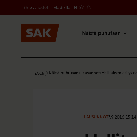
Secondary
Hyppää
Yhteystiedot
Medialle
FI
SV
EN
sisältöön
Päävalikk
Näistä puhutaan
s
Näistä puhutaan
Lausunnot
Hallituksen esitys 
a
k
·
f
i
7.9.2016 15:14
LAUSUNNOT