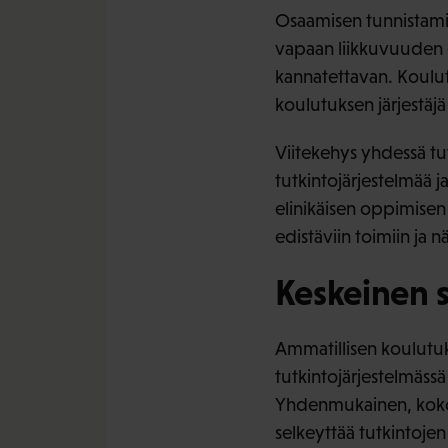
Osaamisen tunnistami
vapaan liikkuvuuden e
kannatettavan. Koulut
koulutuksen järjestäjä 
Viitekehys yhdessä tut
tutkintojärjestelmää j
elinikäisen oppimisen
edistäviin toimiin ja n
Keskeinen s
Ammatillisen koulutuk
tutkintojärjestelmässä
Yhdenmukainen, koko 
selkeyttää tutkintojen