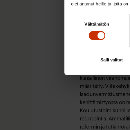
olet antanut heille tai joita o
tutkintojen vaatimuks
hankittua osaamista. 
Suostumuksen
kansallisen tutkintor
Välttämätön
valinta
ammatti- ja erikoisam
päivitetään tai laajenn
Toimeenpa
Salli valitut
Viitekehyksen toimeen
kansallinen viranomain
määritelty. Viitekehy
laadunvarmistusmenet
kehittämistyössä on hu
Koulutustoimikunnille j
resursointia. Ammatil
reformin ja tutkintora