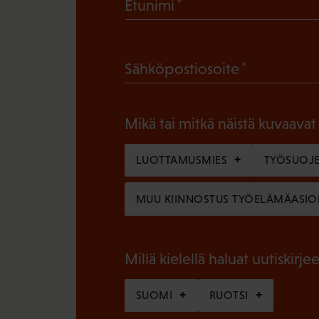
(
Etunimi
P
a
(
Sähköpostiosoite
k
P
o
a
l
Mikä tai mitkä näistä kuvaavat
k
l
o
LUOTTAMUSMIES
TYÖSUOJE
i
l
n
MUU KIINNOSTUS TYÖELÄMÄASIO
l
e
i
n
n
Millä kielellä haluat uutiskirjee
)
e
SUOMI
RUOTSI
n