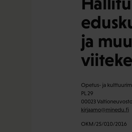
Hallit
edusku
ja mu
viitek
Opetus- ja kulttuurimi
PL 29
00023 Valtioneuvost
kirjaamo@minedu.fi
OKM/25/010/2016