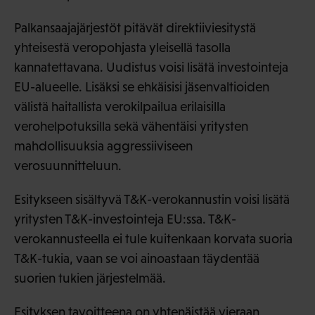
Palkansaajajärjestöt pitävät direktiiviesitystä
yhteisestä veropohjasta yleisellä tasolla
kannatettavana. Uudistus voisi lisätä investointeja
EU-alueelle. Lisäksi se ehkäisisi jäsenvaltioiden
välistä haitallista verokilpailua erilaisilla
verohelpotuksilla sekä vähentäisi yritysten
mahdollisuuksia aggressiiviseen
verosuunnitteluun.
Esitykseen sisältyvä T&K-verokannustin voisi lisätä
yritysten T&K-investointeja EU:ssa. T&K-
verokannusteella ei tule kuitenkaan korvata suoria
T&K-tukia, vaan se voi ainoastaan täydentää
suorien tukien järjestelmää.
Esityksen tavoitteena on yhtenäistää vieraan