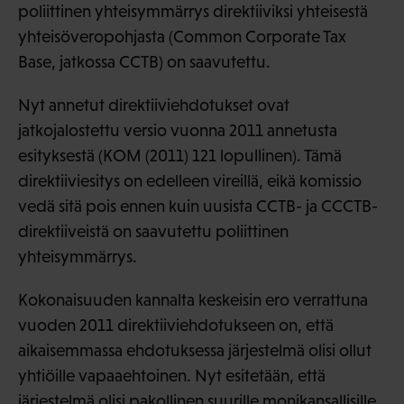
poliittinen yhteisymmärrys direktiiviksi yhteisestä
yhteisöveropohjasta (Common Corporate Tax
Base, jatkossa CCTB) on saavutettu.
Nyt annetut direktiiviehdotukset ovat
jatkojalostettu versio vuonna 2011 annetusta
esityksestä (KOM (2011) 121 lopullinen). Tämä
direktiiviesitys on edelleen vireillä, eikä komissio
vedä sitä pois ennen kuin uusista CCTB- ja CCCTB-
direktiiveistä on saavutettu poliittinen
yhteisymmärrys.
Kokonaisuuden kannalta keskeisin ero verrattuna
vuoden 2011 direktiiviehdotukseen on, että
aikaisemmassa ehdotuksessa järjestelmä olisi ollut
yhtiöille vapaaehtoinen. Nyt esitetään, että
järjestelmä olisi pakollinen suurille monikansallisille