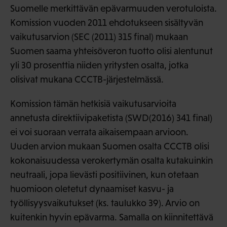
Suomelle merkittävän epävarmuuden verotuloista.
Komission vuoden 2011 ehdotukseen sisältyvän
vaikutusarvion (SEC (2011) 315 final) mukaan
Suomen saama yhteisöveron tuotto olisi alentunut
yli 30 prosenttia niiden yritysten osalta, jotka
olisivat mukana CCCTB-järjestelmässä.
Komission tämän hetkisiä vaikutusarvioita
annetusta direktiivipaketista (SWD(2016) 341 final)
ei voi suoraan verrata aikaisempaan arvioon.
Uuden arvion mukaan Suomen osalta CCCTB olisi
kokonaisuudessa verokertymän osalta kutakuinkin
neutraali, jopa lievästi positiivinen, kun otetaan
huomioon oletetut dynaamiset kasvu- ja
työllisyysvaikutukset (ks. taulukko 39). Arvio on
kuitenkin hyvin epävarma. Samalla on kiinnitettävä