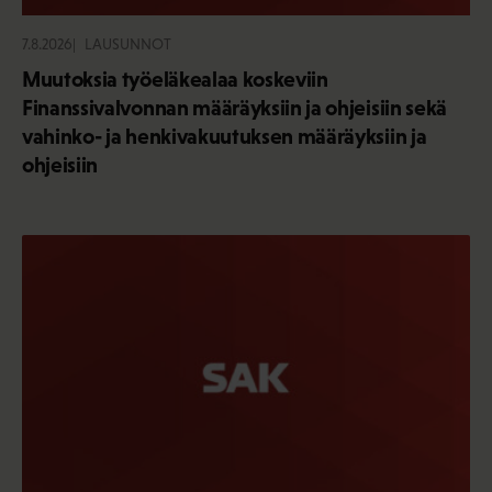
7.8.2026
LAUSUNNOT
Muutoksia työeläkealaa koskeviin
Finanssivalvonnan määräyksiin ja ohjeisiin sekä
vahinko- ja henkivakuutuksen määräyksiin ja
ohjeisiin