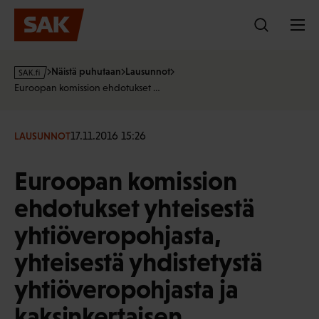
Hyppää
sisältöön
s
Näistä puhutaan
Lausunnot
a
Euroopan komission ehdotukset …
k
·
f
17.11.2016 15:26
LAUSUNNOT
i
Euroopan komission
ehdotukset yhteisestä
yhtiöveropohjasta,
yhteisestä yhdistetystä
yhtiöveropohjasta ja
kaksinkertaisen