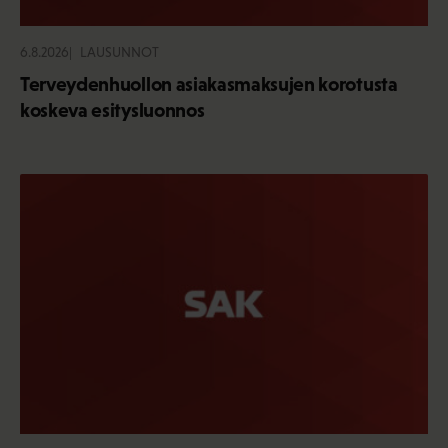
6.8.2026
LAUSUNNOT
Terveydenhuollon asiakasmaksujen korotusta
koskeva esitysluonnos