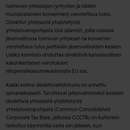
toimivien yhteisöjen (yritysten ja niiden
muodostamien konsernien) verotettava tulos.
Direktiivi yhteisestä yhdistetystä
yhteisöveropohjasta loisi säännöt, joilla useassa
jäsenvaltiossa toimivan yrityksen tai konsernin
verotettava tulos jaettaisiin jäsenvaltioiden kesken.
Lisäksi komissio ehdottaa direktiiviä kansainvälisen
kaksinkertaisen verotuksen
riitojenratkaisumekanismista EU:ssa.
Kaikki kolme direktiiviehdotusta on annettu
samanaikaisesti. Tarvittavat jatkovalmistelut koskien
direktiiviä yhteisestä yhdistetystä
yhteisöveropohjasta (Common Consolidated
Corporate Tax Base, jatkossa CCCTB) on kuitenkin
tarkoitus käynnistää vasta sen jälkeen, kun