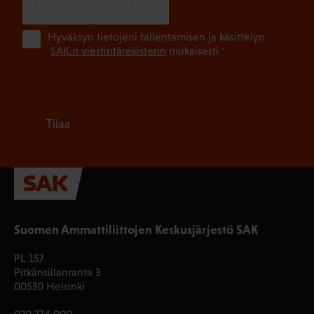
SUOMI
RUOTSI
(Pa
Hyväksyn tietojeni tallentamisen ja käsittelyn
SAK:n viestintärekisterin
mukaisesti *
Tilaa
Suomen Ammattiliittojen Keskusjärjestö SAK
PL 157
Pitkänsillanranta 3
00530 Helsinki