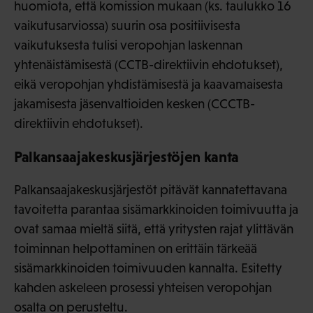
huomiota, että komission mukaan (ks. taulukko 16
vaikutusarviossa) suurin osa positiivisesta
vaikutuksesta tulisi veropohjan laskennan
yhtenäistämisestä (CCTB-direktiivin ehdotukset),
eikä veropohjan yhdistämisestä ja kaavamaisesta
jakamisesta jäsenvaltioiden kesken (CCCTB-
direktiivin ehdotukset).
Palkansaajakeskusjärjestöjen kanta
Palkansaajakeskusjärjestöt pitävät kannatettavana
tavoitetta parantaa sisämarkkinoiden toimivuutta ja
ovat samaa mieltä siitä, että yritysten rajat ylittävän
toiminnan helpottaminen on erittäin tärkeää
sisämarkkinoiden toimivuuden kannalta. Esitetty
kahden askeleen prosessi yhteisen veropohjan
osalta on perusteltu.