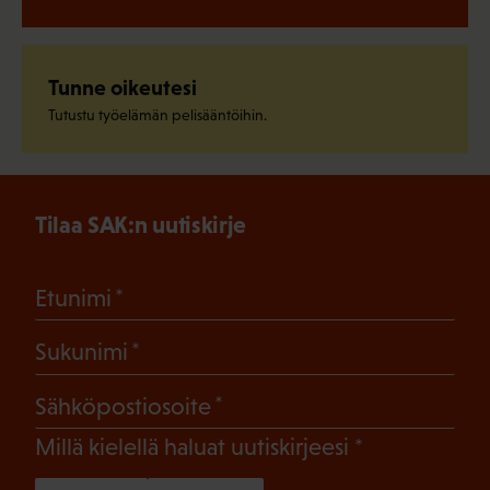
Tunne oikeutesi
Tutustu työelämän pelisääntöihin.
Tilaa SAK:n uutiskirje
(Pakollinen)
Etunimi
(Pakollinen)
Sukunimi
(Pakollinen)
Sähköpostiosoite
(Pakollinen)
Millä kielellä haluat uutiskirjeesi