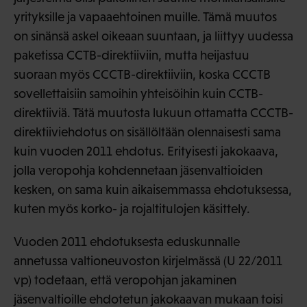
yrityksille ja vapaaehtoinen muille. Tämä muutos
on sinänsä askel oikeaan suuntaan, ja liittyy uudessa
paketissa CCTB-direktiiviin, mutta heijastuu
suoraan myös CCCTB-direktiiviin, koska CCCTB
sovellettaisiin samoihin yhteisöihin kuin CCTB-
direktiiviä. Tätä muutosta lukuun ottamatta CCCTB-
direktiiviehdotus on sisällöltään olennaisesti sama
kuin vuoden 2011 ehdotus. Erityisesti jakokaava,
jolla veropohja kohdennetaan jäsenvaltioiden
kesken, on sama kuin aikaisemmassa ehdotuksessa,
kuten myös korko- ja rojaltitulojen käsittely.
Vuoden 2011 ehdotuksesta eduskunnalle
annetussa valtioneuvoston kirjelmässä (U 22/2011
vp) todetaan, että veropohjan jakaminen
jäsenvaltioille ehdotetun jakokaavan mukaan toisi