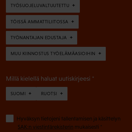
e
TYÖSUOJELUVALTUUTETTU
i
n
n
)
TÖISSÄ AMMATTILIITOSSA
e
n
TYÖNANTAJAN EDUSTAJA
)
MUU KIINNOSTUS TYÖELÄMÄASIOIHIN
(
Millä kielellä haluat uutiskirjeesi
P
SUOMI
RUOTSI
a
k
o
(
Hyväksyn tietojeni tallentamisen ja käsittelyn
P
l
SAK:n viestintärekisterin
mukaisesti *