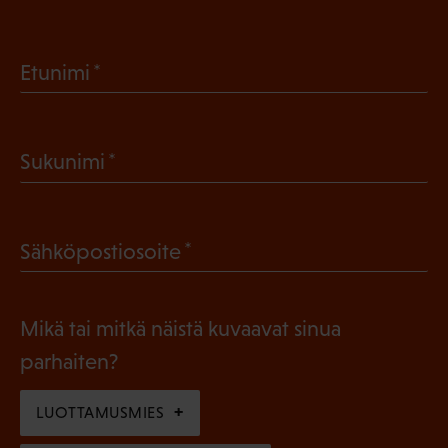
(
Etunimi
P
a
(
Sukunimi
k
P
o
a
l
(
Sähköpostiosoite
k
l
P
o
i
a
l
Mikä tai mitkä näistä kuvaavat sinua
n
k
l
parhaiten?
e
o
i
n
l
LUOTTAMUSMIES
n
)
l