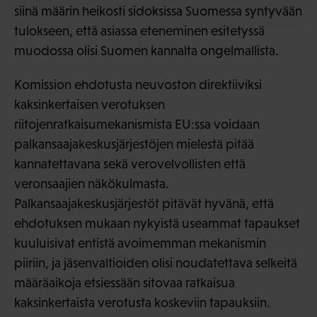
siinä määrin heikosti sidoksissa Suomessa syntyvään
tulokseen, että asiassa eteneminen esitetyssä
muodossa olisi Suomen kannalta ongelmallista.
Komission ehdotusta neuvoston direktiiviksi
kaksinkertaisen verotuksen
riitojenratkaisumekanismista EU:ssa voidaan
palkansaajakeskusjärjestöjen mielestä pitää
kannatettavana sekä verovelvollisten että
veronsaajien näkökulmasta.
Palkansaajakeskusjärjestöt pitävät hyvänä, että
ehdotuksen mukaan nykyistä useammat tapaukset
kuuluisivat entistä avoimemman mekanismin
piiriin, ja jäsenvaltioiden olisi noudatettava selkeitä
määräaikoja etsiessään sitovaa ratkaisua
kaksinkertaista verotusta koskeviin tapauksiin.