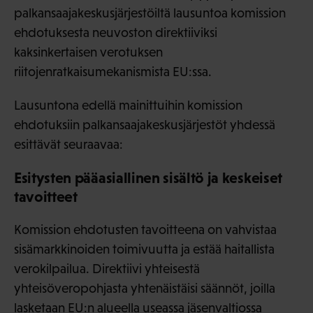
palkansaajakeskusjärjestöiltä lausuntoa komission
ehdotuksesta neuvoston direktiiviksi
kaksinkertaisen verotuksen
riitojenratkaisumekanismista EU:ssa.
Lausuntona edellä mainittuihin komission
ehdotuksiin palkansaajakeskusjärjestöt yhdessä
esittävät seuraavaa:
Esitysten pääasiallinen sisältö ja keskeiset
tavoitteet
Komission ehdotusten tavoitteena on vahvistaa
sisämarkkinoiden toimivuutta ja estää haitallista
verokilpailua. Direktiivi yhteisestä
yhteisöveropohjasta yhtenäistäisi säännöt, joilla
lasketaan EU:n alueella useassa jäsenvaltiossa