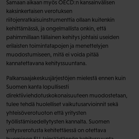
Samaan aikaan myös OECD:n kansainvälisen
kaksinkertaisen verotuksen
riitojenratkaisuinstrumenttia ollaan kuitenkin
kehittämässä, ja ongelmallista onkin, että
pahimmillaan tällainen kehitys johtaisi useiden
erilaisten toimintatapojen ja menettelyjen
muodostumiseen, mitä ei voida pitää
kannatettavana kehityssuuntana.
Palkansaajakeskusjärjestöjen mielestä ennen kuin
Suomen kanta lopullisesti
direktiiviehdotuskokonaisuuteen muodostetaan,
tulee tehdä huolelliset vaikutusarvioinnit sekä
yhteisöverotuoton että yritysten
työllistämisedellytysten kannalta. Suomen
yritysverotusta kehitettäessä on otettava
huomioon EU-lainsäädännön kehityssuunta.