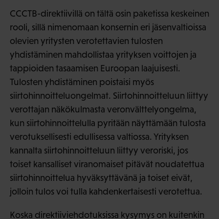
CCCTB-direktiivillä on tältä osin paketissa keskeinen
rooli, sillä nimenomaan konsernin eri jäsenvaltioissa
olevien yritysten verotettavien tulosten
yhdistäminen mahdollistaa yrityksen voittojen ja
tappioiden tasaamisen Euroopan laajuisesti.
Tulosten yhdistäminen poistaisi myös
siirtohinnoitteluongelmat. Siirtohinnoitteluun liittyy
verottajan näkökulmasta veronvälttelyongelma,
kun siirtohinnoittelulla pyritään näyttämään tulosta
verotuksellisesti edullisessa valtiossa. Yrityksen
kannalta siirtohinnoitteluun liittyy veroriski, jos
toiset kansalliset viranomaiset pitävät noudatettua
siirtohinnoittelua hyväksyttävänä ja toiset eivät,
jolloin tulos voi tulla kahdenkertaisesti verotettua.
Koska direktiiviehdotuksissa kysymys on kuitenkin