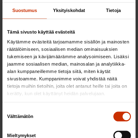
rajoite.
Suostumus
Yksityiskohdat
Tietoja
Direktiiviehdotusten periaate, että yrityksen tulosta
tulee verottaa siinä maassa, jossa se syntyy, on
Tämä sivusto käyttää evästeitä
tunnustettu, mutta sitä ei pystytä toteuttamaan
Käytämme evästeitä tarjoamamme sisällön ja mainosten
riittävän hyvin mekaanisella jakokaavalla. Tällainen
räätälöimiseen, sosiaalisen median ominaisuuksien
kaava väistämättä perustuu tekijöihin, jotka
tukemiseen ja kävijämäärämme analysoimiseen. Lisäksi
kussakin yksittäisessä yrityksessä liittyvät tuloksen
jaamme sosiaalisen median, mainosalan ja analytiikka-
syntyyn hyvin eri tavalla. Lisäksi
alan kumppaneillemme tietoja siitä, miten käytät
direktiiviehdotuksen kaavassa näkyy selvästi, että
sivustoamme. Kumppanimme voivat yhdistää näitä
tietoja muihin tietoihin, joita olet antanut heille tai joita on
tuloksen verottaminen siellä, missä se syntyy, ei ole
kerätty, kun olet käyttänyt heidän palvelujaan.
ollut komission ainoa näkökulma harkitessaan
kaavan rakennetta. Esimerkiksi esitetyssä kaavassa
Suostumuksen
maan alueella tapahtuva myynti kasvattaa maan
Välttämätön
valinta
veropohjaa merkittävästi. Tosiasiassa suuren maan
osuus suuren kansainvälisen yrityksen
Mieltymykset