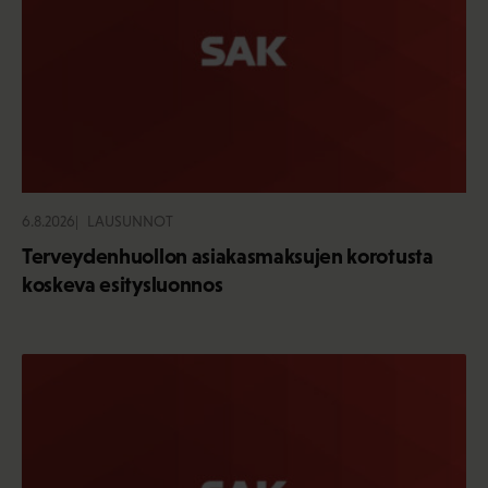
6.8.2026
LAUSUNNOT
Terveydenhuollon asiakasmaksujen korotusta
koskeva esitysluonnos