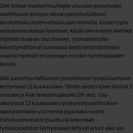
SAK toteaa maahanmuuttajille etuuden perusteeksi
asetettavien ehtojen olevan perustuslaillisesti
arveluttavia yhdenvertaisuuden kannalta. Kuten myös
esitysluonnoksessa todetaan, käsillä oleva esitys asettaisi
hiljattain maahan muuttaneet, työmarkkinoille
kiinnittymättömät kotimaista kieltä riittämättömästi
osaavat henkilöt eri asemaan muiden työnhakijoiden
kanssa.
SAK painottaa hallituksen pidentäneen työssäoloehdon
kertymisen 12 kuukauteen. Tämän ehdon tulee täyttyä 2
vuoden ja 4 kk tarkastelujaksolla (28 vko). Osa-
aikatyössä 12 kuukauden työskentelyvaatimuksen
saavuttamiseen voi mennä jopa kaksi vuotta.
Esitysluonnoksesta puuttuvat kokonaan
työssäoloehdon täyttymiseen liittyvät arviot eikä sen