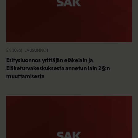
5.8.2026
LAUSUNNOT
Esitysluonnos yrittäjän eläkelain ja
Eläketurvakeskuksesta annetun lain 2 §:n
muuttamisesta