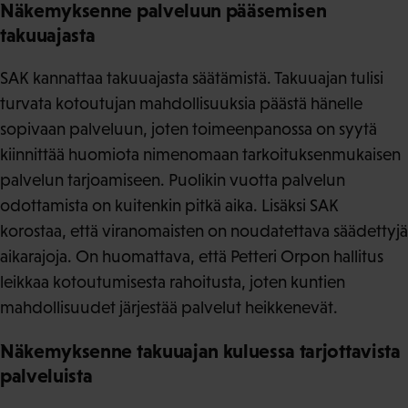
Näkemyksenne palveluun pääsemisen
takuuajasta
SAK kannattaa takuuajasta säätämistä. Takuuajan tulisi
turvata kotoutujan mahdollisuuksia päästä hänelle
sopivaan palveluun, joten toimeenpanossa on syytä
kiinnittää huomiota nimenomaan tarkoituksenmukaisen
palvelun tarjoamiseen. Puolikin vuotta palvelun
odottamista on kuitenkin pitkä aika. Lisäksi SAK
korostaa, että viranomaisten on noudatettava säädettyjä
aikarajoja. On huomattava, että Petteri Orpon hallitus
leikkaa kotoutumisesta rahoitusta, joten kuntien
mahdollisuudet järjestää palvelut heikkenevät.
Näkemyksenne takuuajan kuluessa tarjottavista
palveluista