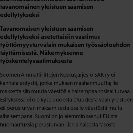
tavanomainen yleistuen saamisen
edellytykseksi
Tavanomaisen yleistuen saamisen
edellytykseksi asetettaisiin vaatimus
työttömyysturvalain mukaisen työssäoloehdon
täyttämisestä. Näkemyksenne
työskentelyvaatimuksesta
Suomen Ammattiliittojen Keskusjärjestö SAK ry ei
kannata esitystä, jonka mukaan maahanmuuttajille
maksettaisiin muuta väestöä alhaisempaa sosiaaliturvaa.
Esityksessä ei ole kyse uudesta etuudesta vaan yleistuen
eli perusturvan maksamisesta osalle väestöstä muita
alhaisempana. Suomi on jo aiemmin saanut EU:sta
huomautuksia perusturvan liian alhaisesta tasosta.