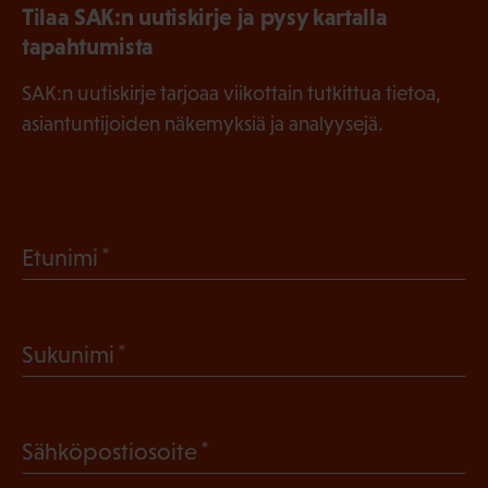
Tilaa SAK:n uutiskirje ja pysy kartalla
tapahtumista
SAK:n uutiskirje tarjoaa viikottain tutkittua tietoa,
asiantuntijoiden näkemyksiä ja analyysejä.
(
Etunimi
P
a
(
Sukunimi
k
P
o
a
l
(
Sähköpostiosoite
k
l
P