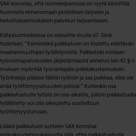
SAK korostaa, että toimeenpanossa on syytä kiinnittää
huomiota nimenomaan yksilöllisen tarpeen ja
tarkoituksenmukaisen palvelun tarjoamiseen.
Esitysluonnoksessa on asiavirhe sivulla 67. Siinä
todetaan: ”Esimerkiksi palkkatuen on todettu edistävän
maahanmuuttajan työllistymistä. Palkkatuki voidaan
työvoimapalveluiden järjestämisestä annetun lain 81 §:n
mukaan myöntää työnantajalle palkkakustannuksiin.
Työnhakija pääsee tällöin työhön ja saa palkkaa, eikä ole
enää työttömyysetuuden piirissä.” Kuitenkin osa
palkkatuetusta työstä on osa-aikaista, jolloin palkkatuella
työllistetty voi olla oikeutettu soviteltuun
työttömyysturvaan.
Lisäksi palkkatuen suhteen SAK korostaa
epäoikeudenmukaisuutta siitä, ettei palkkatuetusta