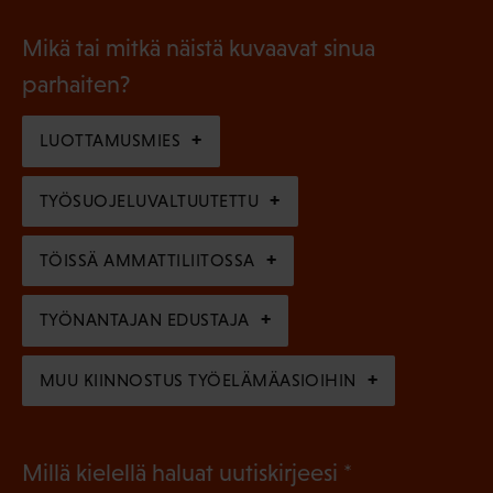
o
i
a
l
Mikä tai mitkä näistä kuvaavat sinua
n
k
l
parhaiten?
e
o
i
n
l
LUOTTAMUSMIES
n
)
l
e
TYÖSUOJELUVALTUUTETTU
i
n
n
)
TÖISSÄ AMMATTILIITOSSA
e
n
TYÖNANTAJAN EDUSTAJA
)
MUU KIINNOSTUS TYÖELÄMÄASIOIHIN
(
Millä kielellä haluat uutiskirjeesi