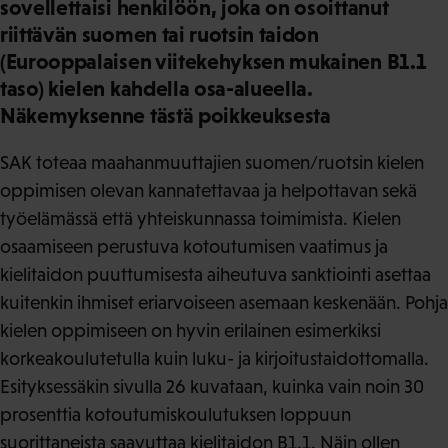
sovellettaisi henkilöön, joka on osoittanut
riittävän suomen tai ruotsin taidon
(Eurooppalaisen viitekehyksen mukainen B1.1
taso) kielen kahdella osa-alueella.
Näkemyksenne tästä poikkeuksesta
SAK toteaa maahanmuuttajien suomen/ruotsin kielen
oppimisen olevan kannatettavaa ja helpottavan sekä
työelämässä että yhteiskunnassa toimimista. Kielen
osaamiseen perustuva kotoutumisen vaatimus ja
kielitaidon puuttumisesta aiheutuva sanktiointi asettaa
kuitenkin ihmiset eriarvoiseen asemaan keskenään. Pohja
kielen oppimiseen on hyvin erilainen esimerkiksi
korkeakoulutetulla kuin luku- ja kirjoitustaidottomalla.
Esityksessäkin sivulla 26 kuvataan, kuinka vain noin 30
prosenttia kotoutumiskoulutuksen loppuun
suorittaneista saavuttaa kielitaidon B1.1. Näin ollen