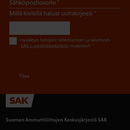
(Pakollinen)
Sähköpostiosoite
(Pakollinen)
Millä kielellä haluat uutiskirjeesi
SUOMI
RUOTSI
(Pa
Hyväksyn tietojeni tallentamisen ja käsittelyn
SAK:n viestintärekisterin
mukaisesti *
Tilaa
Suomen Ammattiliittojen Keskusjärjestö SAK