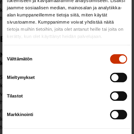
tukemiseen ja kävijämäärämme analysoimiseen. Lisäksi
maahanmuuttajien yleistukea, mutta jos se tehdään,
jaamme sosiaalisen median, mainosalan ja analytiikka-
kielitaidon osoittaminen maksuttomalla YKI-tutkinnolla
alan kumppaneillemme tietoja siitä, miten käytät
tulee olla mahdollista.
sivustoamme. Kumppanimme voivat yhdistää näitä
tietoja muihin tietoihin, joita olet antanut heille tai joita on
kerätty, kun olet käyttänyt heidän palvelujaan.
Esityksen vaikutukset ja perustelut
Suostumuksen
Näkemyksenne esityksen vaikutuksista
Välttämätön
valinta
kotoutumisen kannusteisiin
SAK pitää kotoutumista tärkeänä. Hyvin toteutettuna
Mieltymykset
kotoutuminen ja kotimaisten kielten oppiminen
varmistaa maahanmuuttajan Suomeen kiinnittymisen ja
Tilastot
työmarkkinoille pääsyn, joten siihen tulee kannustaa
maahanmuuttajia. Maahanmuuttajan toimeentulon
Markkinointi
leikkaaminen ei kuitenkaan ole oikeudenmukainen
toimi. Toimeentulon ongelmat ja niukkuus yhdistettynä