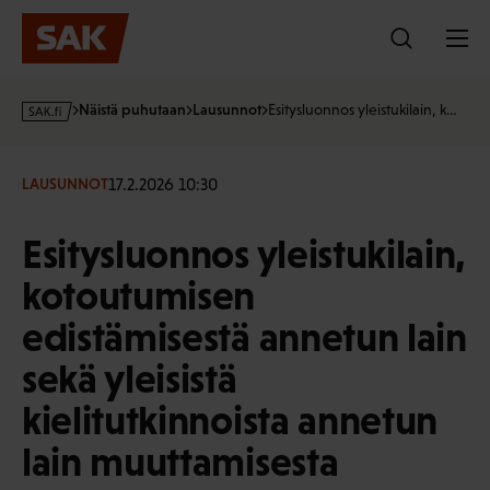
Hyppää
sisältöön
s
Näistä puhutaan
Lausunnot
Esitysluonnos yleistukilain, k…
a
k
·
17.2.2026 10:30
LAUSUNNOT
f
i
Esitysluonnos yleistukilain,
kotoutumisen
edistämisestä annetun lain
sekä yleisistä
kielitutkinnoista annetun
lain muuttamisesta