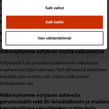
heikkoihin perustaitoihin, puutteelliseen kielitaitoon ja
vaillinaisiin tietoihin suomalaisesta yhteiskunnasta
Salli valitut
altistavat myös työperäiselle hyväksikäytölle, jonka
kitkemiseksi ei ole tehty tarvittavia toimenpiteitä.
Salli kaikki
Näkemyksenne esityksen taloudellisista
Vain välttämättömät
vaikutuksista
Näkemyksenne esityksen muista vaikutuksista
Esityksessä tulisi arvioida syvällisemmin vaikutuksia
maahanmuuttajien asemaan. Nyt esityksessä yksilöiden
kohdalla asiaa eritelty vain otsikon Vaikutukset
kotitalouksiin alla.
Näkemyksenne esityksen suhteesta
perustuslakiin sekä EU-lainsäädännön ja muiden
kansainvälisten velvoitteiden vaatimuksiin