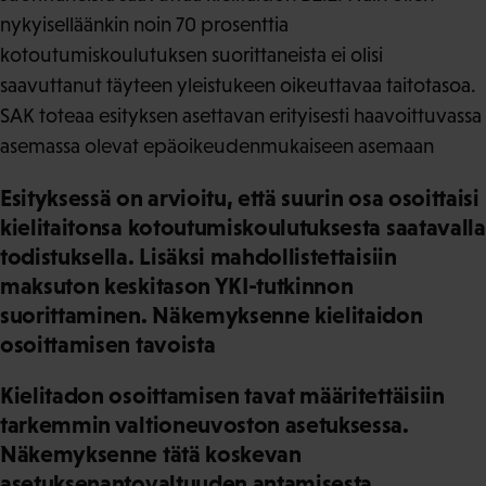
nykyiselläänkin noin 70 prosenttia
kotoutumiskoulutuksen suorittaneista ei olisi
saavuttanut täyteen yleistukeen oikeuttavaa taitotasoa.
SAK toteaa esityksen asettavan erityisesti haavoittuvassa
asemassa olevat epäoikeudenmukaiseen asemaan
Esityksessä on arvioitu, että suurin osa osoittaisi
kielitaitonsa kotoutumiskoulutuksesta saatavalla
todistuksella. Lisäksi mahdollistettaisiin
maksuton keskitason YKI-tutkinnon
suorittaminen. Näkemyksenne kielitaidon
osoittamisen tavoista
Kielitadon osoittamisen tavat määritettäisiin
tarkemmin valtioneuvoston asetuksessa.
Näkemyksenne tätä koskevan
asetuksenantovaltuuden antamisesta