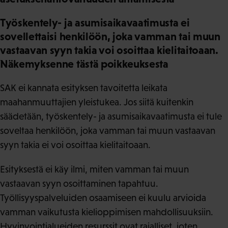
Työskentely- ja asumisaikavaatimusta ei
sovellettaisi henkilöön, joka vamman tai muun
vastaavan syyn takia voi osoittaa kielitaitoaan.
Näkemyksenne tästä poikkeuksesta
SAK ei kannata esityksen tavoitetta leikata
maahanmuuttajien yleistukea. Jos siitä kuitenkin
säädetään, työskentely- ja asumisaikavaatimusta ei tule
soveltaa henkilöön, joka vamman tai muun vastaavan
syyn takia ei voi osoittaa kielitaitoaan.
Esityksestä ei käy ilmi, miten vamman tai muun
vastaavan syyn osoittaminen tapahtuu.
Työllisyyspalveluiden osaamiseen ei kuulu arvioida
vamman vaikutusta kielioppimisen mahdollisuuksiin.
Hyvinvointialueiden resurssit ovat rajalliset, joten