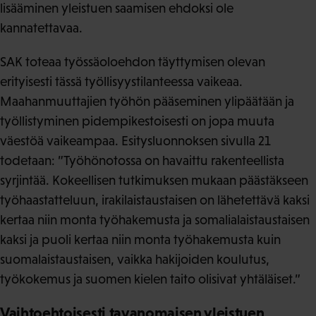
lisääminen yleistuen saamisen ehdoksi ole
kannatettavaa.
SAK toteaa työssäoloehdon täyttymisen olevan
erityisesti tässä työllisyystilanteessa vaikeaa.
Maahanmuuttajien työhön pääseminen ylipäätään ja
työllistyminen pidempikestoisesti on jopa muuta
väestöä vaikeampaa. Esitysluonnoksen sivulla 21
todetaan: ”Työhönotossa on havaittu rakenteellista
syrjintää. Kokeellisen tutkimuksen mukaan päästäkseen
työhaastatteluun, irakilaistaustaisen on lähetettävä kaksi
kertaa niin monta työhakemusta ja somalialaistaustaisen
kaksi ja puoli kertaa niin monta työhakemusta kuin
suomalaistaustaisen, vaikka hakijoiden koulutus,
työkokemus ja suomen kielen taito olisivat yhtäläiset.”
Vaihtoehtoisesti tavanomaisen yleistuen