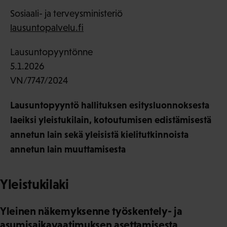
Sosiaali- ja terveysministeriö
lausuntopalvelu.fi
Lausuntopyyntönne
5.1.2026
VN/7747/2024
Lausuntopyyntö hallituksen esitysluonnoksesta
laeiksi yleistukilain, kotoutumisen edistämisestä
annetun lain sekä yleisistä kielitutkinnoista
annetun lain muuttamisesta
Yleistukilaki
Yleinen näkemyksenne työskentely- ja
asumisaikavaatimuksen asettamisesta