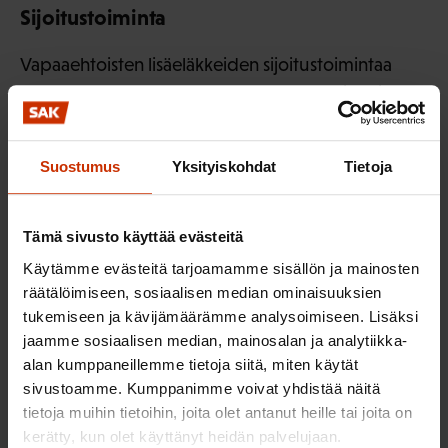
Sijoitustoiminta
Vapaaehtoisten lisäeläkkeiden sijoitustoimintaa
koskevat säännökset ovat vanhentuneet ja osin
ristiriitaiset. Sijoitustoiminnan osalta muistiossa on
esitetty kehittämisvaihtoehtoina Solvenssi II ja
Suostumus
Yksityiskohdat
Tietoja
henkivakuutusyhtiöiden sijoitustoiminta tai
työeläkkeiden sijoitussäännökset. Jatkotyössä asiaa
tulee arvioida perusteellisesti ainakin
Tämä sivusto käyttää evästeitä
lainsäädäntörakenteen, EU-sääntelyn ja
Käytämme evästeitä tarjoamamme sisällön ja mainosten
kilpailuneutraliteetin näkökulmasta. Myös
räätälöimiseen, sosiaalisen median ominaisuuksien
sijoitustoiminnan osaaminen on hallituksessa
tukemiseen ja kävijämäärämme analysoimiseen. Lisäksi
jaamme sosiaalisen median, mainosalan ja analytiikka-
turvattava.
alan kumppaneillemme tietoja siitä, miten käytät
Hallinto ja valvonta
sivustoamme. Kumppanimme voivat yhdistää näitä
tietoja muihin tietoihin, joita olet antanut heille tai joita on
kerätty, kun olet käyttänyt heidän palvelujaan.
Palkansaajajärjestöille on tärkeää, että