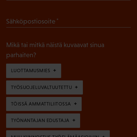
P
o
a
l
(
Sähköpostiosoite
k
l
P
o
i
a
l
Mikä tai mitkä näistä kuvaavat sinua
n
k
l
parhaiten?
e
o
i
n
l
LUOTTAMUSMIES
n
)
l
e
TYÖSUOJELUVALTUUTETTU
i
n
n
)
TÖISSÄ AMMATTILIITOSSA
e
n
TYÖNANTAJAN EDUSTAJA
)