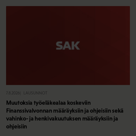
7.8.2026
LAUSUNNOT
Muutoksia työeläkealaa koskeviin
Finanssivalvonnan määräyksiin ja ohjeisiin sekä
vahinko- ja henkivakuutuksen määräyksiin ja
ohjeisiin