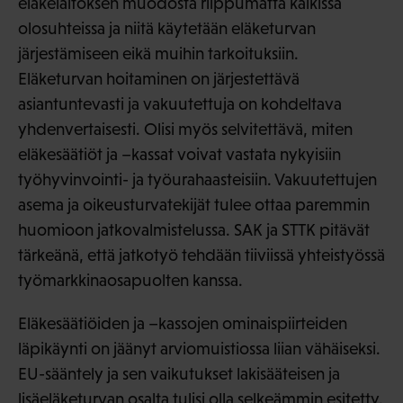
eläkelaitoksen muodosta riippumatta kaikissa
olosuhteissa ja niitä käytetään eläketurvan
järjestämiseen eikä muihin tarkoituksiin.
Eläketurvan hoitaminen on järjestettävä
asiantuntevasti ja vakuutettuja on kohdeltava
yhdenvertaisesti. Olisi myös selvitettävä, miten
eläkesäätiöt ja –kassat voivat vastata nykyisiin
työhyvinvointi- ja työurahaasteisiin. Vakuutettujen
asema ja oikeusturvatekijät tulee ottaa paremmin
huomioon jatkovalmistelussa. SAK ja STTK pitävät
tärkeänä, että jatkotyö tehdään tiiviissä yhteistyössä
työmarkkinaosapuolten kanssa.
Eläkesäätiöiden ja –kassojen ominaispiirteiden
läpikäynti on jäänyt arviomuistiossa liian vähäiseksi.
EU-sääntely ja sen vaikutukset lakisääteisen ja
lisäeläketurvan osalta tulisi olla selkeämmin esitetty.