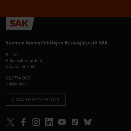
Suomen Ammattiliittojen Keskusjärjestö SAK
PL 157
Pitkänsillanranta 3
00530 Helsinki
020 774 000
sak@sak.fi
LISÄÄ YHTEYSTIETOJA