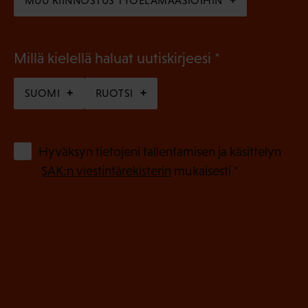
MUU KIINNOSTUS TYÖELÄMÄASIOIHIN
(
Millä kielellä haluat uutiskirjeesi
P
SUOMI
RUOTSI
a
k
o
(
Hyväksyn tietojeni tallentamisen ja käsittelyn
P
l
SAK:n viestintärekisterin
mukaisesti *
a
l
k
i
o
n
l
e
l
i
n
n
)