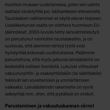
muistion mukaan uudistamassa, joten sen valinta
saattaisi viivästyttää po. lakihankkeen etenemistä.
Taustalakien vaihtaminen ei näytä olevan tarpeen.
Lisäeläketurvan osalta on otettava huomioon EU-
säännökset. 2000-luvulla tehty lainvalmistelutyö
on perustunut vanhoihin taustalakeihin, ja on
suotavaa, että aiemmin tehtyä työtä voisi
hyödyntää kokonais-uudistuksessa. Pidämme
perusteltuna, että myös jatkossa lainsäädäntö on
keskeisiltä osiltaan itsenäistä. Lukuisat viittaukset
vakuutusyhtiö- ja osakeyhtiölakiin (tai säätiölakiin)
tekisivät lain soveltamisen ja ymmärtämisen
vaikeaksi. Lainsäädännön rakennetta on syytä
selkeyttää mm. siten, että pykälissä on otsikot.
Perustaminen ja vakuutuskannan siirrot