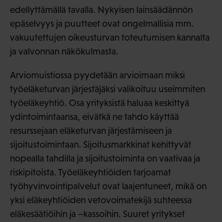
edellyttämällä tavalla. Nykyisen lainsäädännön
epäselvyys ja puutteet ovat ongelmallisia mm.
vakuutettujen oikeusturvan toteutumisen kannalta
ja valvonnan näkökulmasta.
Arviomuistiossa pyydetään arvioimaan miksi
työeläketurvan järjestäjäksi valikoituu useimmiten
työeläkeyhtiö. Osa yrityksistä haluaa keskittyä
ydintoimintaansa, eivätkä ne tahdo käyttää
resurssejaan eläketurvan järjestämiseen ja
sijoitustoimintaan. Sijoitusmarkkinat kehittyvät
nopealla tahdilla ja sijoitustoiminta on vaativaa ja
riskipitoista. Työeläkeyhtiöiden tarjoamat
työhyvinvointipalvelut ovat laajentuneet, mikä on
yksi eläkeyhtiöiden vetovoimatekijä suhteessa
eläkesäätiöihin ja –kassoihin. Suuret yritykset