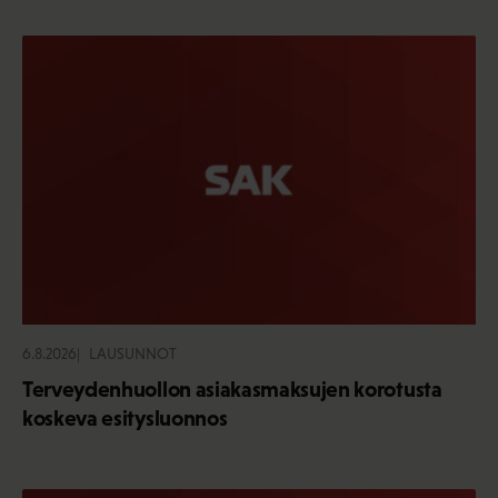
6.8.2026
LAUSUNNOT
Terveydenhuollon asiakasmaksujen korotusta
koskeva esitysluonnos