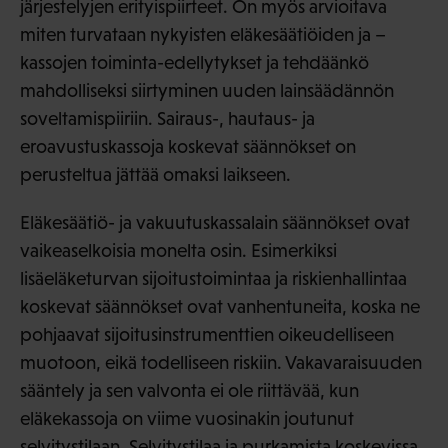
järjestelyjen erityispiirteet. On myös arvioitava
miten turvataan nykyisten eläkesäätiöiden ja –
kassojen toiminta-edellytykset ja tehdäänkö
mahdolliseksi siirtyminen uuden lainsäädännön
soveltamispiiriin. Sairaus-, hautaus- ja
eroavustuskassoja koskevat säännökset on
perusteltua jättää omaksi laikseen.
Eläkesäätiö- ja vakuutuskassalain säännökset ovat
vaikeaselkoisia monelta osin. Esimerkiksi
lisäeläketurvan sijoitustoimintaa ja riskienhallintaa
koskevat säännökset ovat vanhentuneita, koska ne
pohjaavat sijoitusinstrumenttien oikeudelliseen
muotoon, eikä todelliseen riskiin. Vakavaraisuuden
sääntely ja sen valvonta ei ole riittävää, kun
eläkekassoja on viime vuosinakin joutunut
selvitystilaan. Selvitystilaa ja purkamista koskevissa