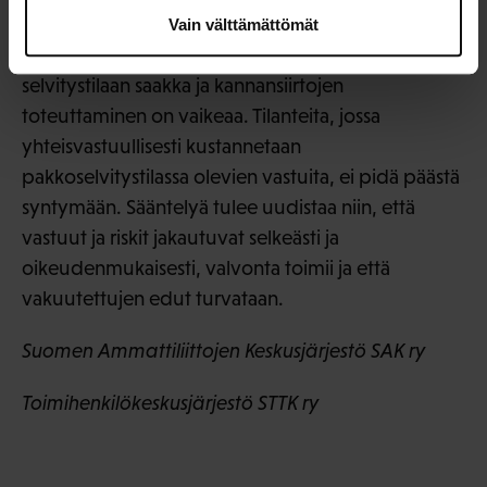
puutteita selvitystilaa ja purkamista koskien. Tämä
Vain välttämättömät
näkyy tälläkin hetkellä, kun kassoja on päässyt
selvitystilaan saakka ja kannansiirtojen
toteuttaminen on vaikeaa. Tilanteita, jossa
yhteisvastuullisesti kustannetaan
pakkoselvitystilassa olevien vastuita, ei pidä päästä
syntymään. Sääntelyä tulee uudistaa niin, että
vastuut ja riskit jakautuvat selkeästi ja
oikeudenmukaisesti, valvonta toimii ja että
vakuutettujen edut turvataan.
Suomen Ammattiliittojen Keskusjärjestö SAK ry
Toimihenkilökeskusjärjestö STTK ry