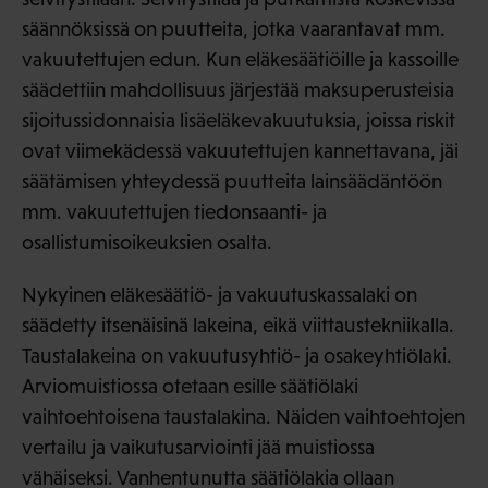
säännöksissä on puutteita, jotka vaarantavat mm.
vakuutettujen edun. Kun eläkesäätiöille ja kassoille
säädettiin mahdollisuus järjestää maksuperusteisia
sijoitussidonnaisia lisäeläkevakuutuksia, joissa riskit
ovat viimekädessä vakuutettujen kannettavana, jäi
säätämisen yhteydessä puutteita lainsäädäntöön
mm. vakuutettujen tiedonsaanti- ja
osallistumisoikeuksien osalta.
Nykyinen eläkesäätiö- ja vakuutuskassalaki on
säädetty itsenäisinä lakeina, eikä viittaustekniikalla.
Taustalakeina on vakuutusyhtiö- ja osakeyhtiölaki.
Arviomuistiossa otetaan esille säätiölaki
vaihtoehtoisena taustalakina. Näiden vaihtoehtojen
vertailu ja vaikutusarviointi jää muistiossa
vähäiseksi. Vanhentunutta säätiölakia ollaan