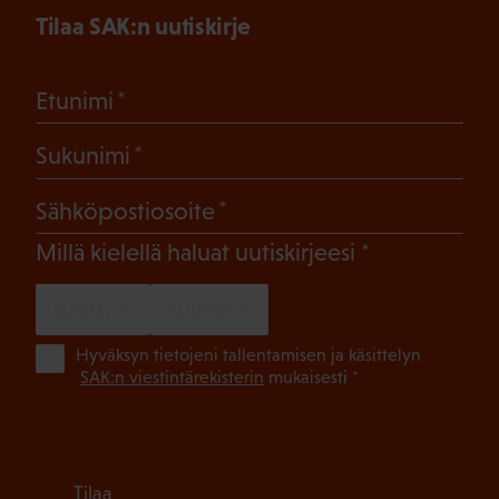
Tilaa SAK:n uutiskirje
(Pakollinen)
Etunimi
(Pakollinen)
Sukunimi
(Pakollinen)
Sähköpostiosoite
(Pakollinen)
Millä kielellä haluat uutiskirjeesi
SUOMI
RUOTSI
(Pa
Hyväksyn tietojeni tallentamisen ja käsittelyn
SAK:n viestintärekisterin
mukaisesti *
Tilaa