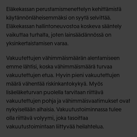
Eläkekassan perustamismenettelyn kehittämistä
käytännönläheisemmäksi on syytä selvittää.
Eläkekassan hallintoneuvostoa koskeva sääntely
vaikuttaa turhalta, joten lainsäädännössä on
yksinkertaistamisen varaa.
Vakuutettujen vähimmäismäärän alentamiseen
emme lähtisi, koska vähimmäismäärä turvaa
vakuutettujen etua. Hyvin pieni vakuutettujen
määrä vähentää riskinkantokykyä. Myös
lisäeläketurvan puolella tarvitaan riittävä
vakuutettujen pohja ja vähimmäisvaatimukset ovat
nykyisellään alhaisia. Vakuutustoiminnassa tulee
olla riittävä volyymi, joka tasoittaa
vakuutustoimintaan liittyvää heilahtelua.