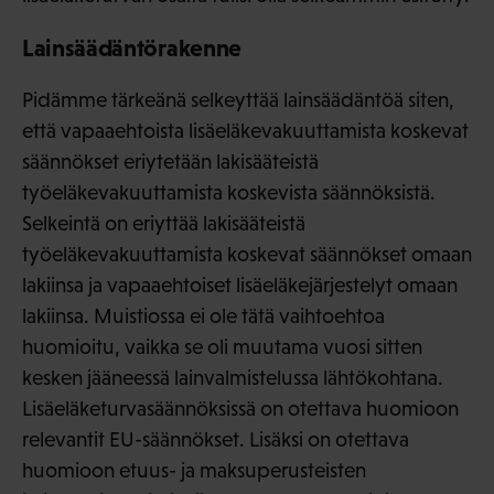
Lainsäädäntörakenne
Pidämme tärkeänä selkeyttää lainsäädäntöä siten,
että vapaaehtoista lisäeläkevakuuttamista koskevat
säännökset eriytetään lakisääteistä
työeläkevakuuttamista koskevista säännöksistä.
Selkeintä on eriyttää lakisääteistä
työeläkevakuuttamista koskevat säännökset omaan
lakiinsa ja vapaaehtoiset lisäeläkejärjestelyt omaan
lakiinsa. Muistiossa ei ole tätä vaihtoehtoa
huomioitu, vaikka se oli muutama vuosi sitten
kesken jääneessä lainvalmistelussa lähtökohtana.
Lisäeläketurvasäännöksissä on otettava huomioon
relevantit EU-säännökset. Lisäksi on otettava
huomioon etuus- ja maksuperusteisten