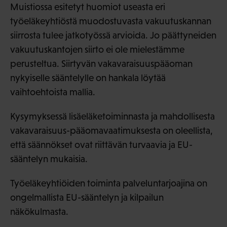
Muistiossa esitetyt huomiot useasta eri
työeläkeyhtiöstä muodostuvasta vakuutuskannan
siirrosta tulee jatkotyössä arvioida. Jo päättyneiden
vakuutuskantojen siirto ei ole mielestämme
perusteltua. Siirtyvän vakavaraisuuspääoman
nykyiselle sääntelylle on hankala löytää
vaihtoehtoista mallia.
Kysymyksessä lisäeläketoiminnasta ja mahdollisesta
vakavaraisuus-pääomavaatimuksesta on oleellista,
että säännökset ovat riittävän turvaavia ja EU-
sääntelyn mukaisia.
Työeläkeyhtiöiden toiminta palveluntarjoajina on
ongelmallista EU-sääntelyn ja kilpailun
näkökulmasta.