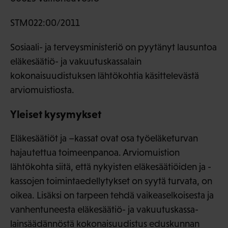
STM022:00/2011
Sosiaali- ja terveysministeriö on pyytänyt lausuntoa
eläkesäätiö- ja vakuutuskassalain
kokonaisuudistuksen lähtökohtia käsittelevästä
arviomuistiosta.
Yleiset kysymykset
Eläkesäätiöt ja –kassat ovat osa työeläketurvan
hajautettua toimeenpanoa. Arviomuistion
lähtökohta siitä, että nykyisten eläkesäätiöiden ja -
kassojen toimintaedellytykset on syytä turvata, on
oikea. Lisäksi on tarpeen tehdä vaikeaselkoisesta ja
vanhentuneesta eläkesäätiö- ja vakuutuskassa-
lainsäädännöstä kokonaisuudistus eduskunnan