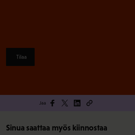
e
n
)
Tilaa
Jaa
Sinua saattaa myös kiinnostaa