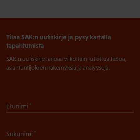
Tilaa SAK:n uutiskirje ja pysy kartalla
tapahtumista
SAK:n uutiskirje tarjoaa viikottain tutkittua tietoa,
asiantuntijoiden näkemyksiä ja analyysejä.
(
Etunimi
P
a
(
Sukunimi
k