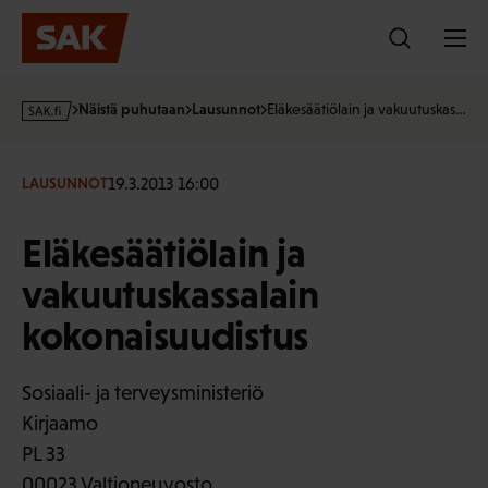
Hyppää
sisältöön
s
Näistä puhutaan
Lausunnot
Eläkesäätiölain ja vakuutuskas…
a
k
·
19.3.2013 16:00
LAUSUNNOT
f
i
Eläkesäätiölain ja
vakuutuskassalain
kokonaisuudistus
Sosiaali- ja terveysministeriö
Kirjaamo
PL 33
00023 Valtioneuvosto