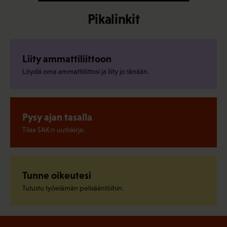
Pikalinkit
Liity ammattiliittoon
Löydä oma ammattiliittosi ja liity jo tänään.
Pysy ajan tasalla
Tilaa SAK:n uutiskirje.
Tunne oikeutesi
Tutustu työelämän pelisääntöihin.