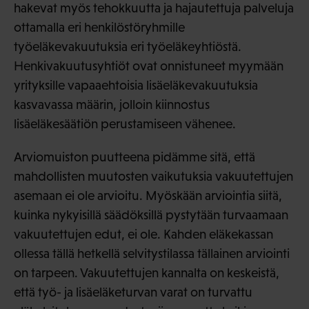
hakevat myös tehokkuutta ja hajautettuja palveluja
ottamalla eri henkilöstöryhmille
työeläkevakuutuksia eri työeläkeyhtiöstä.
Henkivakuutusyhtiöt ovat onnistuneet myymään
yrityksille vapaaehtoisia lisäeläkevakuutuksia
kasvavassa määrin, jolloin kiinnostus
lisäeläkesäätiön perustamiseen vähenee.
Arviomuiston puutteena pidämme sitä, että
mahdollisten muutosten vaikutuksia vakuutettujen
asemaan ei ole arvioitu. Myöskään arviointia siitä,
kuinka nykyisillä säädöksillä pystytään turvaamaan
vakuutettujen edut, ei ole. Kahden eläkekassan
ollessa tällä hetkellä selvitystilassa tällainen arviointi
on tarpeen. Vakuutettujen kannalta on keskeistä,
että työ- ja lisäeläketurvan varat on turvattu