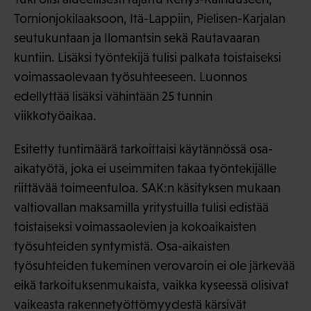
Tornionjokilaaksoon, Itä-Lappiin, Pielisen-Karjalan
seutukuntaan ja Ilomantsin sekä Rautavaaran
kuntiin. Lisäksi työntekijä tulisi palkata toistaiseksi
voimassaolevaan työsuhteeseen. Luonnos
edellyttää lisäksi vähintään 25 tunnin
viikkotyöaikaa.
Esitetty tuntimäärä tarkoittaisi käytännössä osa-
aikatyötä, joka ei useimmiten takaa työntekijälle
riittävää toimeentuloa. SAK:n käsityksen mukaan
valtiovallan maksamilla yritystuilla tulisi edistää
toistaiseksi voimassaolevien ja kokoaikaisten
työsuhteiden syntymistä. Osa-aikaisten
työsuhteiden tukeminen verovaroin ei ole järkevää
eikä tarkoituksenmukaista, vaikka kyseessä olisivat
vaikeasta rakennetyöttömyydestä kärsivät