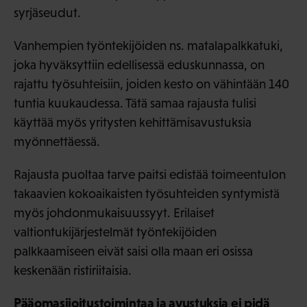
syrjäseudut.
Vanhempien työntekijöiden ns. matalapalkkatuki,
joka hyväksyttiin edellisessä eduskunnassa, on
rajattu työsuhteisiin, joiden kesto on vähintään 140
tuntia kuukaudessa. Tätä samaa rajausta tulisi
käyttää myös yritysten kehittämisavustuksia
myönnettäessä.
Rajausta puoltaa tarve paitsi edistää toimeentulon
takaavien kokoaikaisten työsuhteiden syntymistä
myös johdonmukaisuussyyt. Erilaiset
valtiontukijärjestelmät työntekijöiden
palkkaamiseen eivät saisi olla maan eri osissa
keskenään ristiriitaisia.
Pääomasijoitustoimintaa ja avustuksia ei pidä