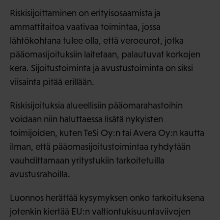
Riskisijoittaminen on erityisosaamista ja
ammattitaitoa vaativaa toimintaa, jossa
lähtökohtana tulee olla, että veroeurot, jotka
pääomasijoituksiin laitetaan, palautuvat korkojen
kera. Sijoitustoiminta ja avustustoiminta on siksi
viisainta pitää erillään.
Riskisijoituksia alueellisiin pääomarahastoihin
voidaan niin haluttaessa lisätä nykyisten
toimijoiden, kuten TeSi Oy:n tai Avera Oy:n kautta
ilman, että pääomasijoitustoimintaa ryhdytään
vauhdittamaan yritystukiin tarkoitetuilla
avustusrahoilla.
Luonnos herättää kysymyksen onko tarkoituksena
jotenkin kiertää EU:n valtiontukisuuntaviivojen