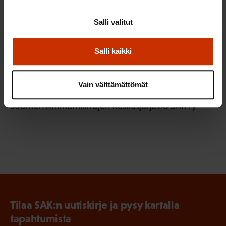
kilpailijamaissa, on Suomenkin yritystukijärjestelmä
pidettävä ajan tasalla ja kilpailukykyisenä.
Salli valitut
Hyväksytty laki ja esitys asetukseksi tähtäävät
tähän.
Salli kaikki
SAK tukee asetuksen antamista edellä esitetyllä
kahdella muutoksella.
Vain välttämättömät
Suomen Ammattiliittojen Keskusjärjestö SAK ry
Tilaa SAK:n uutiskirje ja pysy kartalla
tapahtumista