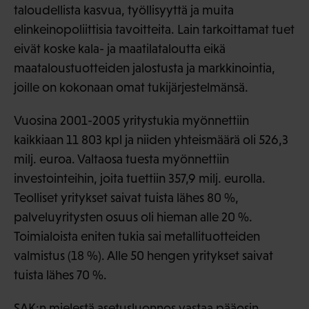
taloudellista kasvua, työllisyyttä ja muita
elinkeinopoliittisia tavoitteita. Lain tarkoittamat tuet
eivät koske kala- ja maatilataloutta eikä
maataloustuotteiden jalostusta ja markkinointia,
joille on kokonaan omat tukijärjestelmänsä.
Vuosina 2001-2005 yritystukia myönnettiin
kaikkiaan 11 803 kpl ja niiden yhteismäärä oli 526,3
milj. euroa. Valtaosa tuesta myönnettiin
investointeihin, joita tuettiin 357,9 milj. eurolla.
Teolliset yritykset saivat tuista lähes 80 %,
palveluyritysten osuus oli hieman alle 20 %.
Toimialoista eniten tukia sai metallituotteiden
valmistus (18 %). Alle 50 hengen yritykset saivat
tuista lähes 70 %.
SAK:n mielestä asetusluonnos vastaa pääosin