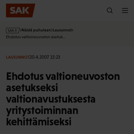
Hyppää
sisältöön
s
Näistä puhutaan
Lausunnot
a
Ehdotus valtioneuvoston asetuk…
k
·
f
20.4.2007 15:23
LAUSUNNOT
i
Ehdotus valtioneuvoston
asetukseksi
valtionavustuksesta
yritystoiminnan
kehittämiseksi