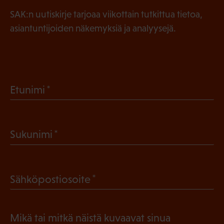
SAK:n uutiskirje tarjoaa viikottain tutkittua tietoa,
asiantuntijoiden näkemyksiä ja analyysejä.
(
Etunimi
P
a
(
Sukunimi
k
P
o
a
l
(
Sähköpostiosoite
k
l
P
o
i
a
l
Mikä tai mitkä näistä kuvaavat sinua
n