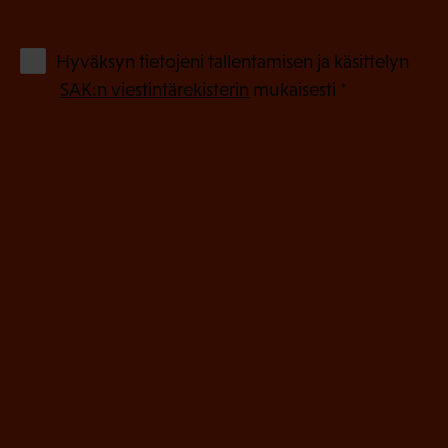
k
o
(
Hyväksyn tietojeni tallentamisen ja käsittelyn
P
l
SAK:n viestintärekisterin
mukaisesti *
a
l
k
i
o
n
l
e
l
i
n
n
)
e
n
)