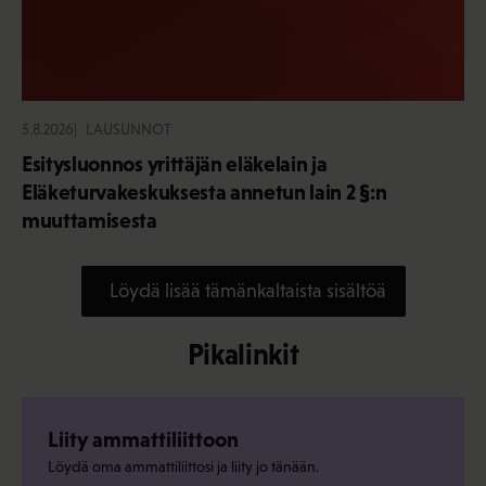
5.8.2026
LAUSUNNOT
Esitysluonnos yrittäjän eläkelain ja
Eläketurvakeskuksesta annetun lain 2 §:n
muuttamisesta
Löydä lisää tämänkaltaista sisältöä
Pikalinkit
Liity ammattiliittoon
Löydä oma ammattiliittosi ja liity jo tänään.