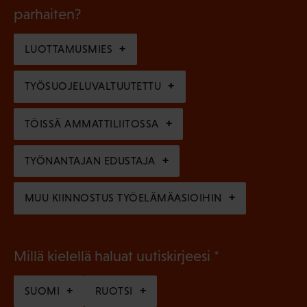
k
l
parhaiten?
e
o
i
n
l
LUOTTAMUSMIES
n
)
l
e
TYÖSUOJELUVALTUUTETTU
i
n
n
)
TÖISSÄ AMMATTILIITOSSA
e
n
TYÖNANTAJAN EDUSTAJA
)
MUU KIINNOSTUS TYÖELÄMÄASIOIHIN
(
Millä kielellä haluat uutiskirjeesi
P
SUOMI
RUOTSI
a