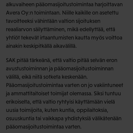
alkuvaiheen pääomasijoitustoimintaa harjoittavan
Avera Oy:n toimintaan. Niille kaikille on asetettu
tavoitteeksi vähintään valtion sijoituksen
reaaliarvon säilyttäminen, mikä edellyttää, että
yhtiöt tekevät irtaantumisten kautta myös voittoa
ainakin keskipitkällä aikavälillä.
SAK pitää tärkeänä, että valtio pitää selvän eron
avustustoiminnan ja pääomasijoitustoiminnan
välillä, eikä niitä sotketa keskenään.
Pääomasijoitustoimintaa varten on jo vakiintuneet
ja ammattitaitoiset toimijat olemassa. Siksi tuntuu
erikoiselta, että valtio ryhtyisi käyttämään vielä
uusia toimijoita, kuten kuntia, oppilaitoksia,
osuuskuntia tai vaikkapa yhdistyksiä välikätenään
pääomasijoitustoimintaa varten.