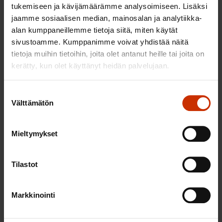
kokonaisuudessaan lain varsinaisen tarkoituksen
tukemiseen ja kävijämäärämme analysoimiseen. Lisäksi
toteuttamiseen.
jaamme sosiaalisen median, mainosalan ja analytiikka-
alan kumppaneillemme tietoja siitä, miten käytät
Kilpailukykyinen yritystukijärjestelmä sinänsä
sivustoamme. Kumppanimme voivat yhdistää näitä
tarpeen
tietoja muihin tietoihin, joita olet antanut heille tai joita on
kerätty, kun olet käyttänyt heidän palvelujaan.
Normaalisti toimivassa markkinataloudessa
elinkeinotukien tulisi olla enemmänkin poikkeus
Suostumuksen
kuin sääntö. Tuilla on aina jossain määrin kilpailua
Välttämätön
valinta
vääristävä vaikutus. Selvää kuitenkin on, että
aluepoliittisista ja ennen muuta työllisyyssyistä
Mieltymykset
kehittämisavustukset ovat usein hyvinkin
perusteltuja. Niiden vaikutukset ovat olleet kiistatta
Tilastot
positiivisia, kuten tehdyistä vaikutusselvityksistäkin
ilmenee.
Markkinointi
Niin kauan kuin vastaavia järjestelmiä käytetään