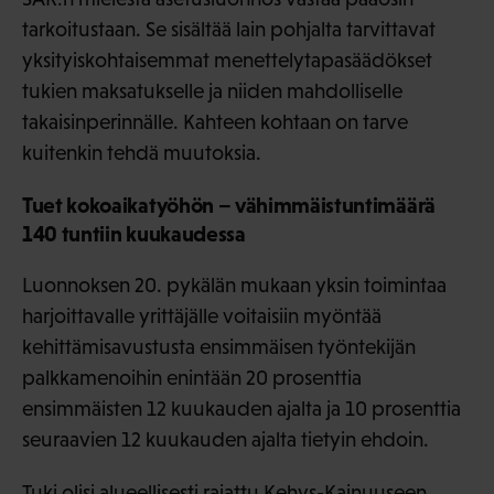
tarkoitustaan. Se sisältää lain pohjalta tarvittavat
yksityiskohtaisemmat menettelytapasäädökset
tukien maksatukselle ja niiden mahdolliselle
takaisinperinnälle. Kahteen kohtaan on tarve
kuitenkin tehdä muutoksia.
Tuet kokoaikatyöhön – vähimmäistuntimäärä
140 tuntiin kuukaudessa
Luonnoksen 20. pykälän mukaan yksin toimintaa
harjoittavalle yrittäjälle voitaisiin myöntää
kehittämisavustusta ensimmäisen työntekijän
palkkamenoihin enintään 20 prosenttia
ensimmäisten 12 kuukauden ajalta ja 10 prosenttia
seuraavien 12 kuukauden ajalta tietyin ehdoin.
Tuki olisi alueellisesti rajattu Kehys-Kainuuseen,