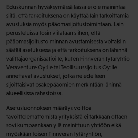
Eduskunnan hyväksymässä laissa ei ole mainintaa
siitä, että tarkoituksena on käyttää lain tarkoittamia
avustuksia myös pääomasijoitustoimintaan. Lain
perusteluissa tosin viitataan siihen, että
pääomasijoitustoiminnan avustamisesta voitaisiin
säätää asetuksessa ja että tarkoituksena on lähinnä
välittäjäorganisaatioille, kuten Finnveran tytäryhtiö
Veraventure Oy:lle tai Teollisuussijoitus Oy:lle
annettavat avustukset, jotka ne edelleen
sijoittaisivat osakepääomien merkintään lähinnä
alueellisissa rahastoissa.
Asetusluonnoksen määräys voittoa
tavoittelemattomista yrityksistä ei tarkkaan ottaen
sovi kumpaankaan yllä mainittuun yhtiöön eikä
myöskään toisen Finnveran tytäryhtiön,