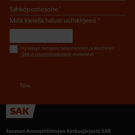
(Pakollinen)
Sähköpostiosoite
(Pakollinen)
Millä kielellä haluat uutiskirjeesi
SUOMI
RUOTSI
(Pa
Hyväksyn tietojeni tallentamisen ja käsittelyn
SAK:n viestintärekisterin
mukaisesti *
Tilaa
Suomen Ammattiliittojen Keskusjärjestö SAK