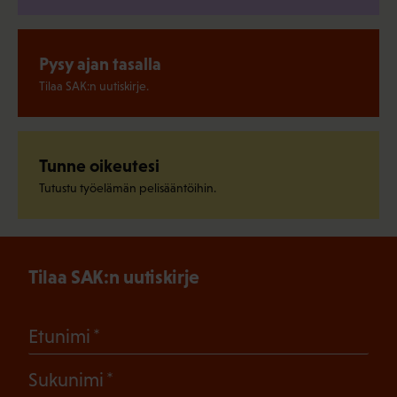
Pysy ajan tasalla
Tilaa SAK:n uutiskirje.
Tunne oikeutesi
Tutustu työelämän pelisääntöihin.
Tilaa SAK:n uutiskirje
(Pakollinen)
Etunimi
(Pakollinen)
Sukunimi