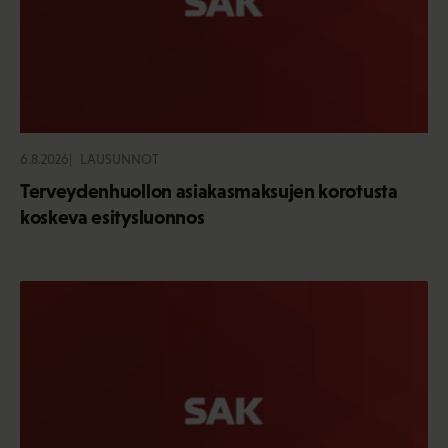
6.8.2026
LAUSUNNOT
Terveydenhuollon asiakasmaksujen korotusta
koskeva esitysluonnos