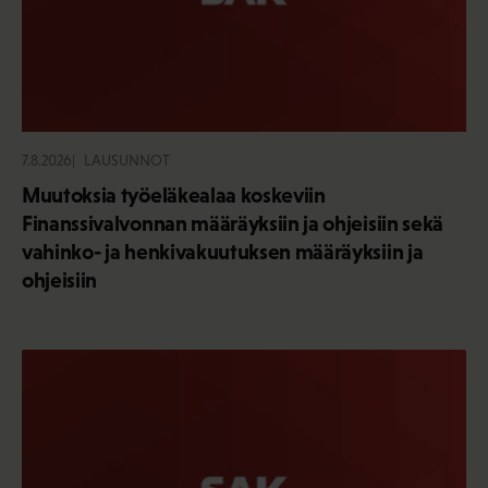
7.8.2026
LAUSUNNOT
Muutoksia työeläkealaa koskeviin
Finanssivalvonnan määräyksiin ja ohjeisiin sekä
vahinko- ja henkivakuutuksen määräyksiin ja
ohjeisiin