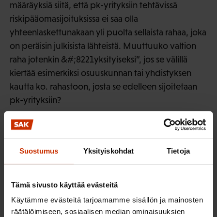
määräyksiä siitä, että pk-yrityksiin tehtävissä
riskipääomasijoituksissa ei saa olla
yhteenlaskettunakaan yli puolta sellaista rahaa, joka
on peräisin julkisista lähteistä. Muuttuuko valtion
raha jotenkin &#;8221yksityiseksi”, jos se välillä
kiertää esimerkiksi osuuskunnan tai yhdistyksen
kautta ko. rahastoon, josta se edelleen sijoitetaan
pk-yrityksiin?
SAK esittää, että 25. pykälä poistetaan asetuksesta.
Tämä olisi perusteltua siksi, että varsinaisessa laissa
ei lainkaan mainita, että avustuksia on tarkoitus
Suostumus
Yksityiskohdat
Tietoja
myöntää myös pääomasijoitustoimintaan. Toinen
syy on se, että avustus- ja sijoitustoiminta on syytä
Tämä sivusto käyttää evästeitä
pitää erillään. Näin toimien myös lain perusteella
Käytämme evästeitä tarjoamamme sisällön ja mainosten
käytettävät varat voidaan suunnata
räätälöimiseen, sosiaalisen median ominaisuuksien