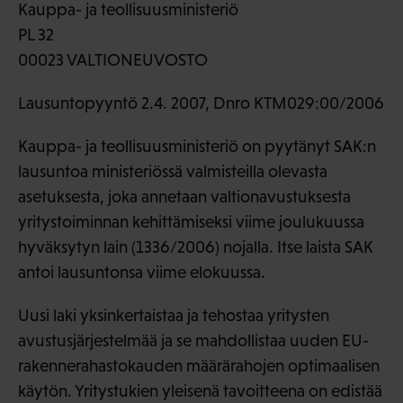
Kauppa- ja teollisuusministeriö
PL 32
00023 VALTIONEUVOSTO
Lausuntopyyntö 2.4. 2007, Dnro KTM029:00/2006
Kauppa- ja teollisuusministeriö on pyytänyt SAK:n
lausuntoa ministeriössä valmisteilla olevasta
asetuksesta, joka annetaan valtionavustuksesta
yritystoiminnan kehittämiseksi viime joulukuussa
hyväksytyn lain (1336/2006) nojalla. Itse laista SAK
antoi lausuntonsa viime elokuussa.
Uusi laki yksinkertaistaa ja tehostaa yritysten
avustusjärjestelmää ja se mahdollistaa uuden EU-
rakennerahastokauden määrärahojen optimaalisen
käytön. Yritystukien yleisenä tavoitteena on edistää