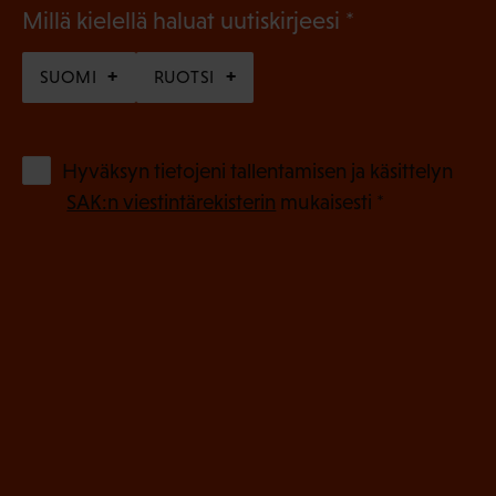
(
Millä kielellä haluat uutiskirjeesi
P
SUOMI
RUOTSI
a
k
o
(
Hyväksyn tietojeni tallentamisen ja käsittelyn
P
l
SAK:n viestintärekisterin
mukaisesti *
a
l
k
i
o
n
l
e
l
i
n
n
)
e
n