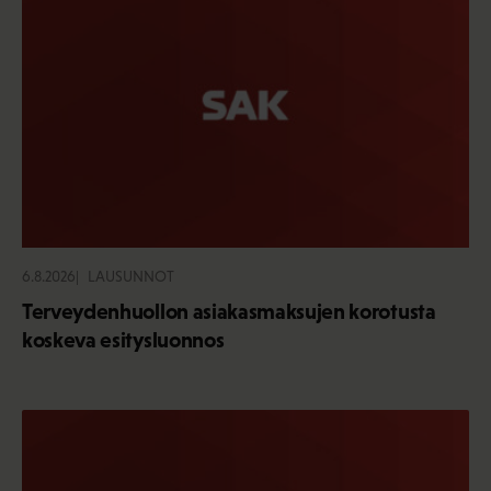
6.8.2026
LAUSUNNOT
Terveydenhuollon asiakasmaksujen korotusta
koskeva esitysluonnos