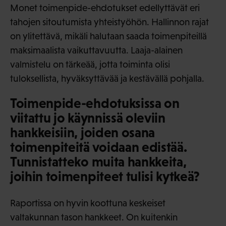
Monet toimenpide-ehdotukset edellyttävät eri
tahojen sitoutumista yhteistyöhön. Hallinnon rajat
on ylitettävä, mikäli halutaan saada toimenpiteillä
maksimaalista vaikuttavuutta. Laaja-alainen
valmistelu on tärkeää, jotta toiminta olisi
tuloksellista, hyväksyttävää ja kestävällä pohjalla.
Toimenpide-ehdotuksissa on
viitattu jo käynnissä oleviin
hankkeisiin, joiden osana
toimenpiteitä voidaan edistää.
Tunnistatteko muita hankkeita,
joihin toimenpiteet tulisi kytkeä?
Raportissa on hyvin koottuna keskeiset
valtakunnan tason hankkeet. On kuitenkin