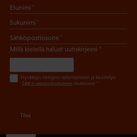
(Pakollinen)
Etunimi
(Pakollinen)
Sukunimi
(Pakollinen)
Sähköpostiosoite
(Pakollinen)
Millä kielellä haluat uutiskirjeesi
SUOMI
RUOTSI
(Pa
Hyväksyn tietojeni tallentamisen ja käsittelyn
SAK:n viestintärekisterin
mukaisesti *
Tilaa