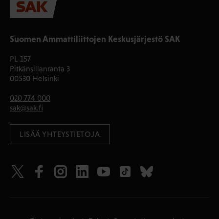
Suomen Ammattiliittojen Keskusjärjestö SAK
PL 157
Pitkänsillanranta 3
00530 Helsinki
020 774 000
sak@sak.fi
LISÄÄ YHTEYSTIETOJA