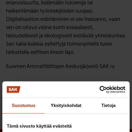
eriarvoisuutta, lisäämään tuloeroja tai
heikentämään työntekijöiden suojaa).
Digitalisaation edistäminen ei ole itseisarvo, vaan
sen on oltava väline kohti sosiaalisesti,
taloudellisesti ja ekologisesti kestävää yhteiskuntaa.
Sen takia kaikkia esitettyjä toimenpiteitä tulee
tarkastella eettisen linssin läpi.
Suomen Ammattiliittojen Keskusjärjestö SAK ry
LÖYDÄ LISÄÄ TÄMÄNKALTAISTA SISÄLTÖÄ:
DIGITALISAATIO
KORONAVIRUS
Suostumus
Yksityiskohdat
Tietoja
Tämä sivusto käyttää evästeitä