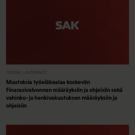
7.8.2026
LAUSUNNOT
Muutoksia työeläkealaa koskeviin
Finanssivalvonnan määräyksiin ja ohjeisiin sekä
vahinko- ja henkivakuutuksen määräyksiin ja
ohjeisiin