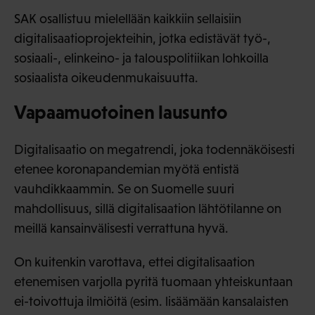
SAK osallistuu mielellään kaikkiin sellaisiin
digitalisaatioprojekteihin, jotka edistävät työ-,
sosiaali-, elinkeino- ja talouspolitiikan lohkoilla
sosiaalista oikeudenmukaisuutta.
Vapaamuotoinen lausunto
Digitalisaatio on megatrendi, joka todennäköisesti
etenee koronapandemian myötä entistä
vauhdikkaammin. Se on Suomelle suuri
mahdollisuus, sillä digitalisaation lähtötilanne on
meillä kansainvälisesti verrattuna hyvä.
On kuitenkin varottava, ettei digitalisaation
etenemisen varjolla pyritä tuomaan yhteiskuntaan
ei-toivottuja ilmiöitä (esim. lisäämään kansalaisten