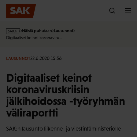
Hyppää
sisältöön
s
Näistä puhutaan
Lausunnot
a
Digitaaliset keinot koronaviru…
k
·
f
22.6.2020 15:56
LAUSUNNOT
i
Digitaaliset keinot
koronaviruskriisin
jälkihoidossa -työryhmän
väliraportti
SAK:n lausunto liikenne- ja viestintäministeriölle