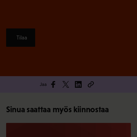
)
Tilaa
Jaa
Sinua saattaa myös kiinnostaa