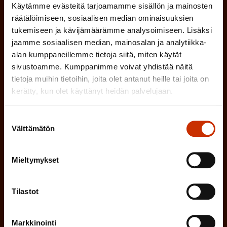
Käytämme evästeitä tarjoamamme sisällön ja mainosten
räätälöimiseen, sosiaalisen median ominaisuuksien
Tilaa SAK:n uutiskirje ja pysy kartalla
tukemiseen ja kävijämäärämme analysoimiseen. Lisäksi
tapahtumista
jaamme sosiaalisen median, mainosalan ja analytiikka-
alan kumppaneillemme tietoja siitä, miten käytät
SAK:n uutiskirje tarjoaa viikottain tutkittua tietoa,
sivustoamme. Kumppanimme voivat yhdistää näitä
asiantuntijoiden näkemyksiä ja analyysejä.
tietoja muihin tietoihin, joita olet antanut heille tai joita on
kerätty, kun olet käyttänyt heidän palvelujaan.
Suostumuksen
Välttämätön
valinta
(
Etunimi
P
Mieltymykset
a
(
Sukunimi
k
Tilastot
P
o
a
l
Markkinointi
(