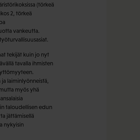
istörikoksissa (törkeä
kos 2, törkeä
opa
vuotta vankeutta.
työturvallisuusasiat.
 tekijät kuin jo nyt
vällä tavalla ihmisten
yvyttömyyteen.
 ja laiminlyönneistä,
, mutta myös yhä
ansalaisia
ein taloudellisen edun
a jättämisellä
a nykyisin