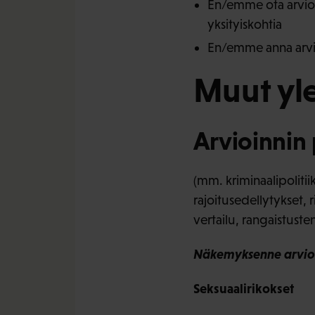
En/emme ota arvio
yksityiskohtia
En/emme anna arvi
Muut yle
Arvioinnin 
(mm. kriminaalipolitii
rajoitusedellytykset, 
vertailu, rangaistust
Näkemyksenne arvioin
Seksuaalirikokset