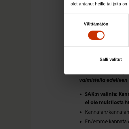
keskusteltu, tulisiko 
olet antanut heille tai joita o
puutteista ja laiminly
Suostumuksen
noudattamista jo läht
Välttämätön
valinta
puutteiden selvittämi
saattamiseksi.
Yleistä
Salli valitut
Mitä mieltä olette yl
valmistella edelleen 
SAK:n valinta: Ka
ei ole muistiosta 
Kannatan/kannatam
En/emme kannata 