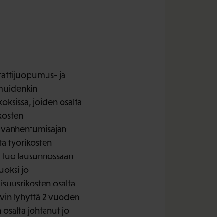
 rattijuopumus- ja
 muidenkin
oksissa, joiden osalta
kosten
n vanhentumisajan
ta työrikosten
K tuo lausunnossaan
uoksi jo
lisuusrikosten osalta
yvin lyhyttä 2 vuoden
 osalta johtanut jo