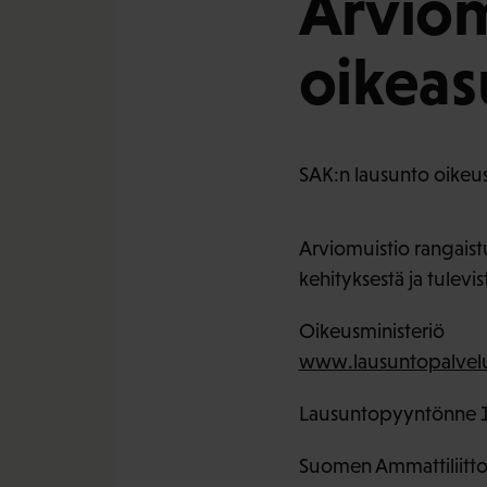
Arviom
oikeas
SAK:n lausunto oikeus
Arviomuistio rangaist
kehityksestä ja tulev
Oikeusministeriö
www.lausuntopalvelu
Lausuntopyyntönne 1
Suomen Ammattiliittoj