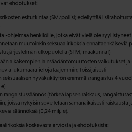
aavat ehdotukset:
rikosten esitutkintaa (SM/poliisi; edellyttää lisärahoitus
)
a -ohjelmaa henkilöille, jotka eivät vielä ole syyllistyneet 
jennetaan muutoinkin seksuaalirikoksia ennaltaehkäiseviä p
stusjärjestelmän ulkopuolella (STM, maakunnat)
itetään aikaisempien lainsäädäntömuutosten vaikutukset j
eneviä lukumäärätietoja laajemmin; toissijaisesti
n seksuaalisen hyväksikäytön enimmäisrangaistus 4 vuo
 e)
en rangaistussäännös (törkeä lapsen raiskaus, rangaistusa
n, joissa nykyisin sovelletaan samanaikaisesti raiskausta j
evia säännöksiä (0,24 milj. e).
irikoksia koskevasta arviosta ja ehdotuksista: