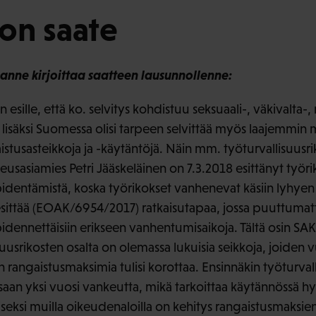
on saate
anne kirjoittaa saatteen lausunnollenne:
esille, että ko. selvitys kohdistuu seksuaali-, väkivalta-,
n lisäksi Suomessa olisi tarpeen selvittää myös laajemmin
tusasteikkoja ja -käytäntöjä. Näin mm. työturvallisuusrik
usasiamies Petri Jääskeläinen on 7.3.2018 esittänyt työri
identämistä, koska työrikokset vanhenevat käsiin lyhye
esittää (EOAK/6954/2017) ratkaisutapaa, jossa puuttumat
idennettäisiin erikseen vanhentumisaikoja. Tältä osin SA
isuusrikosten osalta on olemassa lukuisia seikkoja, joiden v
n rangaistusmaksimia tulisi korottaa. Ensinnäkin työturval
aan yksi vuosi vankeutta, mikä tarkoittaa käytännössä h
eksi muilla oikeudenaloilla on kehitys rangaistusmaksien