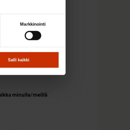
asakko ilmiselvistä
säädösten
aa, kun ilmiselvien
Markkinointi
iaa asioiden eteenpäin
Salli kaikki
o ehdotuksia
ikka minulla/meillä