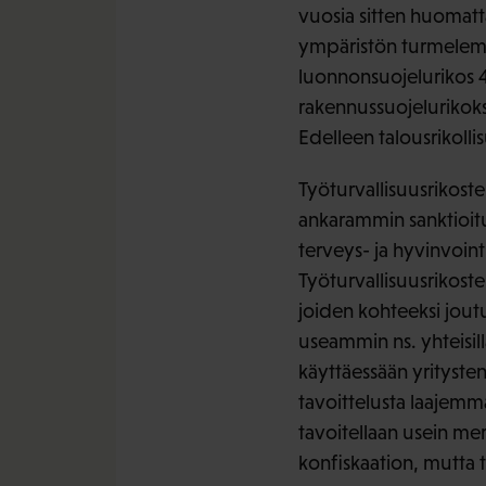
vuosia sitten huomatt
ympäristön turmelemi
luonnonsuojelurikos 4 
rakennussuojelurikokse
Edelleen talousrikolli
Työturvallisuusrikoste
ankarammin sanktioituj
terveys- ja hyvinvoin
Työturvallisuusrikoste
joiden kohteeksi jout
useammin ns. yhteisill
käyttäessään yritysten
tavoittelusta laajemm
tavoitellaan usein me
konfiskaation, mutta t