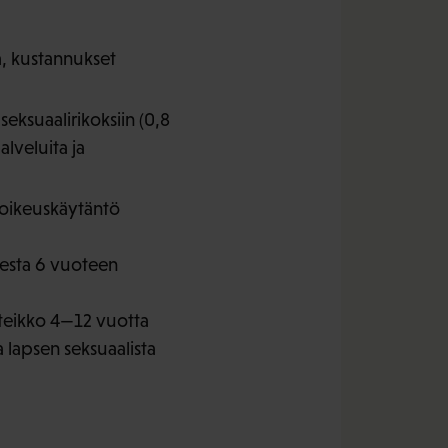
ta, kustannukset
seksuaalirikoksiin (0,8
alveluita ja
a oikeuskäytäntö
desta 6 vuoteen
steikko 4—12 vuotta
a lapsen seksuaalista