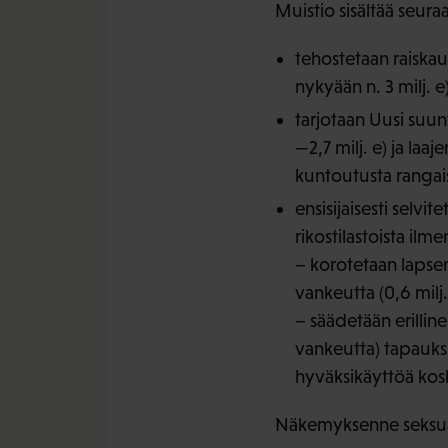
Muistio sisältää seur
tehostetaan raiskaus
nykyään n. 3 milj. e
tarjotaan Uusi suunt
—2,7 milj. e) ja laa
kuntoutusta rangai
ensisijaisesti selv
rikostilastoista ilm
– korotetaan lapse
vankeutta (0,6 milj.
– säädetään erillin
vankeutta) tapauksii
hyväksikäyttöä kosk
Näkemyksenne seksuaal