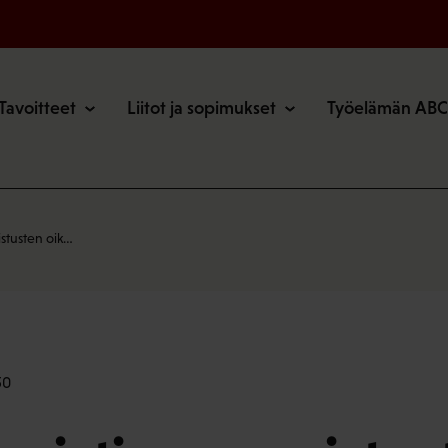
o
Tavoitteet
Liitot ja sopimukset
Työelämän ABC
stusten oik…
50