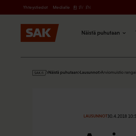
Secondary
Hyppää
Yhteystiedot
Medialle
FI
SV
EN
sisältöön
Päävalikk
Näistä puhutaan
s
Näistä puhutaan
Lausunnot
Arviomuistio rangai
a
k
·
f
i
30.4.2018 10:
LAUSUNNOT