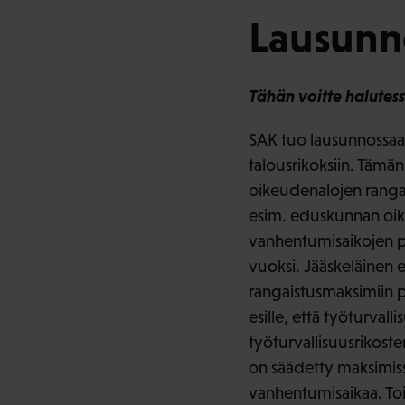
Lausunn
Tähän voitte halutess
SAK tuo lausunnossaan 
talousrikoksiin. Tämä
oikeudenalojen rangais
esim. eduskunnan oike
vanhentumisaikojen p
vuoksi. Jääskeläinen 
rangaistusmaksimiin p
esille, että työturvall
työturvallisuusrikoste
on säädetty maksimiss
vanhentumisaikaa. Tois