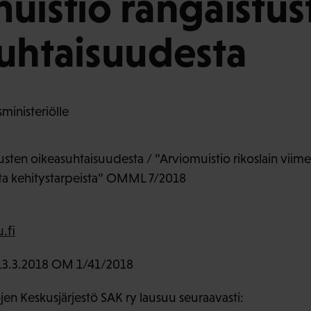
uistio rangaistus
uhtaisuudesta
ministeriölle
usten oikeasuhtaisuudesta / ”Arviomuistio rikoslain viime
ista kehitystarpeista” OMML 7/2018
.fi
3.3.2018 OM 1/41/2018
en Keskusjärjestö SAK ry lausuu seuraavasti: