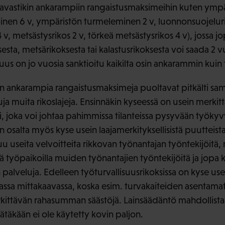
avastikin ankarampiin rangaistusmaksimeihin kuten ympär
nen 6 v, ympäristön turmeleminen 2 v, luonnonsuojeluri
v, metsästysrikos 2 v, törkeä metsästysrikos 4 v), jossa j
sta, metsärikoksesta tai kalastusrikoksesta voi saada 2 
suus on jo vuosia sanktioitu kaikilta osin ankarammin kuin 
n ankarampia rangaistusmaksimeja puoltavat pitkälti samat
a muita rikoslajeja. Ensinnäkin kyseessä on usein merkittä
ti, joka voi johtaa pahimmissa tilanteissa pysyvään työk
n osalta myös kyse usein laajamerkityksellisistä puutteista
uu useita velvoitteita rikkovan työnantajan työntekijöitä
ä työpaikoilla muiden työnantajien työntekijöitä ja jopa k
 palveluja. Edelleen työturvallisuusrikoksissa on kyse us
assa mittakaavassa, koska esim. turvakaiteiden asentamatt
rkittävän rahasumman säästöjä. Lainsäädäntö mahdollista
ätäkään ei ole käytetty kovin paljon.