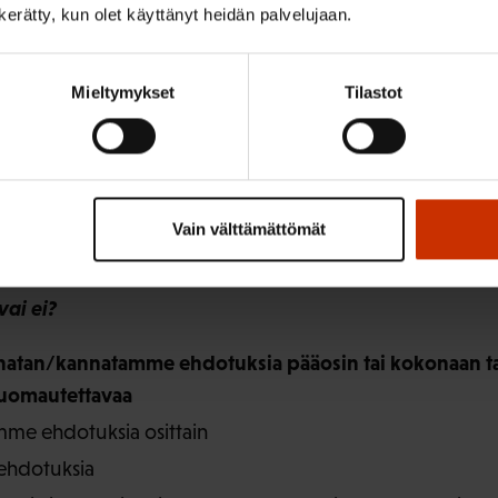
työsuojeluviranomaisillakin olla mahdollisuus antaa ns. pik
n kerätty, kun olet käyttänyt heidän palvelujaan.
önneistä. Tämä saattaisi olla omiaan lisäämään työsuojelu
ökohdiltaan ja vähentäisi osaltaan viranomaisten työtaakk
Mieltymykset
Tilastot
nen ei edellyttäisi nykyisenlaista moniportaista byrokrat
Vain välttämättömät
eisesti arviomuistion sisältämistä ehdotuksista? Tulisik
vai ei?
nnatan/kannatamme ehdotuksia pääosin tai kokonaan ta
huomautettavaa
me ehdotuksia osittain
ehdotuksia