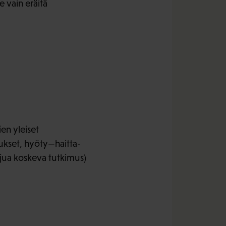
vain eräitä
en yleiset
tukset, hyöty—haitta-
ajua koskeva tutkimus)