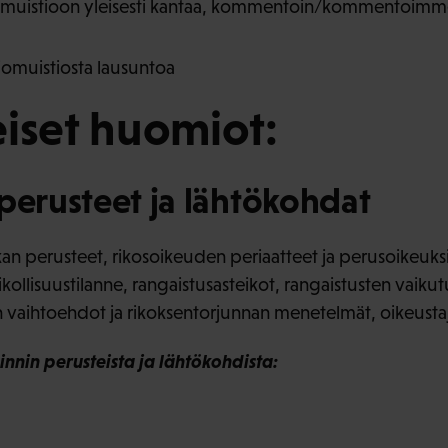
muistioon yleisesti kantaa, kommentoin/kommentoimme 
omuistiosta lausuntoa
iset huomiot:
perusteet ja lähtökohdat
kan perusteet, rikosoikeuden periaatteet ja perusoikeuksi
rikollisuustilanne, rangaistusasteikot, rangaistusten vaiku
en vaihtoehdot ja rikoksentorjunnan menetelmät, oikeust
nin perusteista ja lähtökohdista: