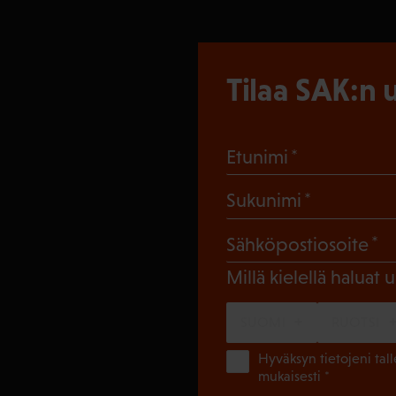
Tilaa SAK:n u
(Pakollinen
Etunimi
(Pakollin
Sukunimi
(
Sähköpostiosoite
Millä kielellä haluat u
SUOMI
RUOTSI
Hyväksyn tietojeni tal
mukaisesti *