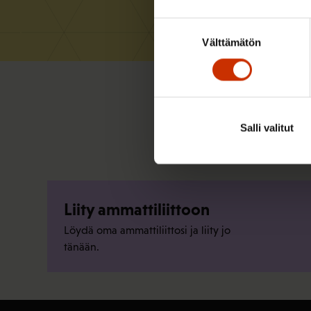
Suostumuksen
Välttämätön
valinta
Salli valitut
Liity ammattiliittoon
Löydä oma ammattiliittosi ja liity jo
tänään.