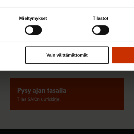
Mieltymykset
Tilastot
Pikalinkit
Vain välttämättömät
Pysy ajan tasalla
Tilaa SAK:n uutiskirje.