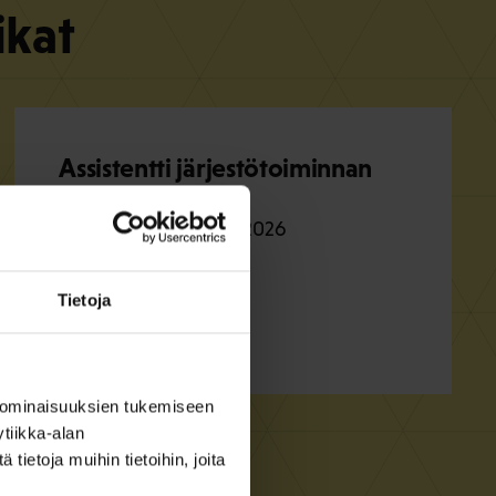
ikat
Assistentti järjestötoiminnan
yksikköön
Hae viimeistään
16.8.2026
Teollisuusliitto
Tietoja
Lisätietoja
 ominaisuuksien tukemiseen
tiikka-alan
ietoja muihin tietoihin, joita