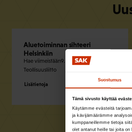
Uus
Aluetoiminnan sihteeri
Helsinkiin
Hae viimeistään
9.8.2026
Teollisuusliitto
Suostumus
Lisätietoja
Tämä sivusto käyttää eväste
Käytämme evästeitä tarjoama
ja kävijämäärämme analysoim
kumppaneillemme tietoja siitä
olet antanut heille tai joita o