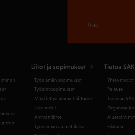
Tilaa
Liitot ja sopimukset
Tietoa SAK
piminen
Työelämän sopimukset
Yhteystiedot
eet
Työehtosopimukset
Palaute
ämä
Miksi liittyä ammattiliittoon?
Tämä on SAK
Jäsenedut
Organisaatio
yöelämä
Ammattiliitot
Aluetoimistot
isuuden
Työelämän ammattilaiset
Historia