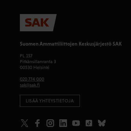
Suomen Ammattiliittojen Keskusjärjestö SAK
PL 157
Pitkänsillanranta 3
00530 Helsinki
020 774 000
sak@sak.fi
LISÄÄ YHTEYSTIETOJA