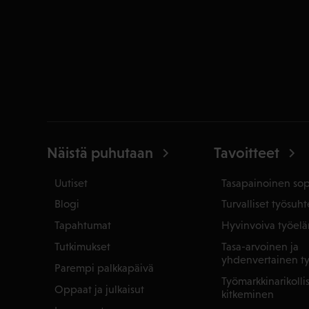
Näistä puhutaan
Tavoitteet
Uutiset
Tasapainoinen so
Blogi
Turvalliset työsuht
Tapahtumat
Hyvinvoiva työel
Tutkimukset
Tasa-arvoinen ja
yhdenvertainen t
Parempi palkkapäivä
Työmarkkinarikoll
Oppaat ja julkaisut
kitkeminen