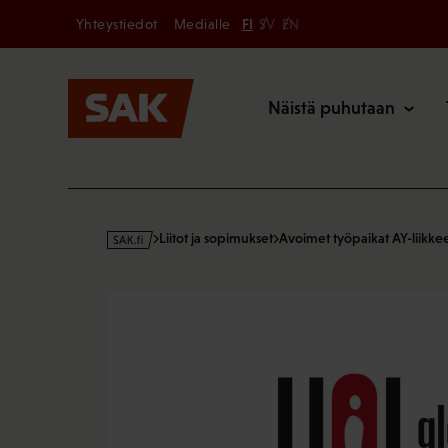
Secondary
Hyppää
Yhteystiedot
Medialle
FI
SV
EN
sisältöön
Päävalikk
Näistä puhutaan
s
Liitot ja sopimukset
Avoimet työpaikat AY-liikke
a
k
·
f
i