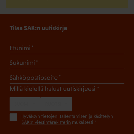
Tilaa SAK:n uutiskirje
(Pakollinen)
Etunimi
(Pakollinen)
Sukunimi
(Pakollinen)
Sähköpostiosoite
(Pakollinen)
Millä kielellä haluat uutiskirjeesi
SUOMI
RUOTSI
(Pa
Hyväksyn tietojeni tallentamisen ja käsittelyn
SAK:n viestintärekisterin
mukaisesti *