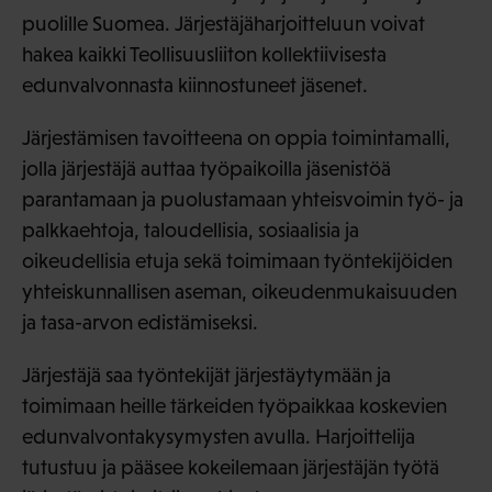
puolille Suomea. Järjestäjäharjoitteluun voivat
hakea kaikki Teollisuusliiton kollektiivisesta
edunvalvonnasta kiinnostuneet jäsenet.
Järjestämisen tavoitteena on oppia toimintamalli,
jolla järjestäjä auttaa työpaikoilla jäsenistöä
parantamaan ja puolustamaan yhteisvoimin työ- ja
palkkaehtoja, taloudellisia, sosiaalisia ja
oikeudellisia etuja sekä toimimaan työntekijöiden
yhteiskunnallisen aseman, oikeudenmukaisuuden
ja tasa-arvon edistämiseksi.
Järjestäjä saa työntekijät järjestäytymään ja
toimimaan heille tärkeiden työpaikkaa koskevien
edunvalvontakysymysten avulla. Harjoittelija
tutustuu ja pääsee kokeilemaan järjestäjän työtä