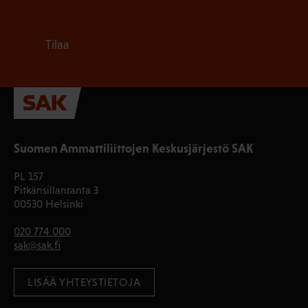
Tilaa
Suomen Ammattiliittojen Keskusjärjestö SAK
PL 157
Pitkänsillanranta 3
00530 Helsinki
020 774 000
sak@sak.fi
LISÄÄ YHTEYSTIETOJA