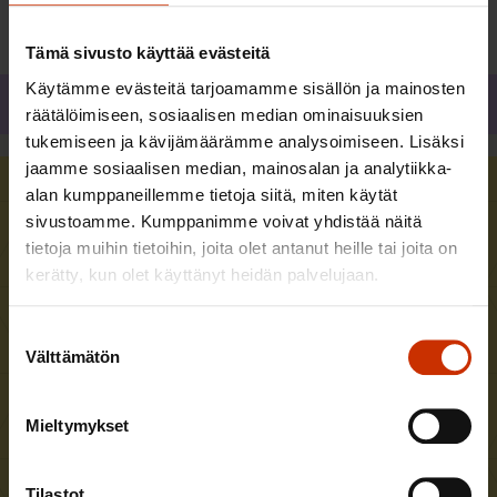
Tämä sivusto käyttää evästeitä
Käytämme evästeitä tarjoamamme sisällön ja mainosten
Jaa
räätälöimiseen, sosiaalisen median ominaisuuksien
tukemiseen ja kävijämäärämme analysoimiseen. Lisäksi
jaamme sosiaalisen median, mainosalan ja analytiikka-
alan kumppaneillemme tietoja siitä, miten käytät
Uusimmat avoimet työpaikat
sivustoamme. Kumppanimme voivat yhdistää näitä
tietoja muihin tietoihin, joita olet antanut heille tai joita on
kerätty, kun olet käyttänyt heidän palvelujaan.
Aluetoiminnan sihteeri Helsinkiin
Hae viimeistään
9.8.2026
Suostumuksen
Teollisuusliitto
Välttämätön
valinta
Lisätietoja
Mieltymykset
Tilastot