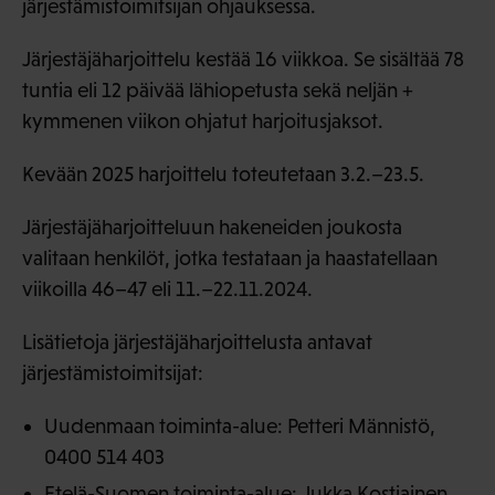
järjestämistoimitsijan ohjauksessa.
Järjestäjäharjoittelu kestää 16 viikkoa. Se sisältää 78
tuntia eli 12 päivää lähiopetusta sekä neljän +
kymmenen viikon ohjatut harjoitusjaksot.
Kevään 2025 harjoittelu toteutetaan 3.2.–23.5.
Järjestäjäharjoitteluun hakeneiden joukosta
valitaan henkilöt, jotka testataan ja haastatellaan
viikoilla 46–47 eli 11.–22.11.2024.
Lisätietoja järjestäjäharjoittelusta antavat
järjestämistoimitsijat:
Uudenmaan toiminta-alue: Petteri Männistö,
0400 514 403
Etelä-Suomen toiminta-alue: Jukka Kostiainen,