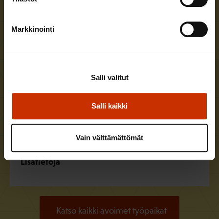
Aluetoiminnan asiantuntija Tampereelle
Hae viimeistään
14.8.2026
Markkinointi
Julkisten ja hyvinvointialojen liitto JHL
Lisätietoja
Salli valitut
Salli kaikki
Assistentti järjestötoiminnan yksikköön
Hae viimeistään
16.8.2026
Teollisuusliitto
Vain välttämättömät
Lisätietoja
Katso kaikki avoimet työpaikat