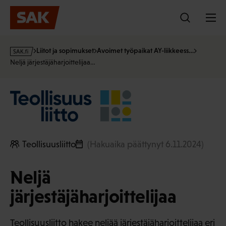
Hyppää
sisältöön
s
Liitot ja sopimukset
Avoimet työpaikat AY-liikkeess…
a
Neljä järjestäjäharjoittelijaa…
k
·
f
i
Teollisuusliitto
(Hakuaika päättynyt 6.11.2024)
Neljä
järjestäjäharjoittelijaa
Teollisuusliitto hakee neljää järjestäjäharjoittelijaa eri