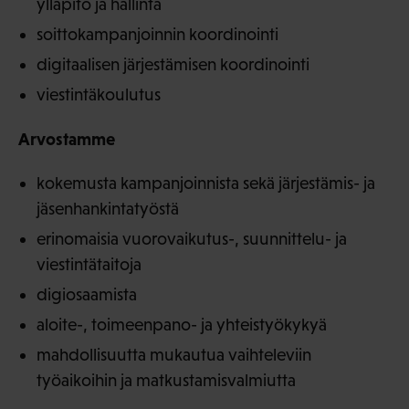
ylläpito ja hallinta
soittokampanjoinnin koordinointi
digitaalisen järjestämisen koordinointi
viestintäkoulutus
Arvostamme
kokemusta kampanjoinnista sekä järjestämis- ja
jäsenhankintatyöstä
erinomaisia vuorovaikutus-, suunnittelu- ja
viestintätaitoja
digiosaamista
aloite-, toimeenpano- ja yhteistyökykyä
mahdollisuutta mukautua vaihteleviin
työaikoihin ja matkustamisvalmiutta