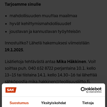
Tarjoamme sinulle
mahdollisuuden muuttaa maailmaa
hyvät kehittymismahdollisuudet
joustavan ja kannustavan työyhteisön
Innostuitko? Lähetä hakemuksesi viimeistään
19.1.2025
.
Mika Häkkinen
Lisätietoja tehtävästä antaa
. Voit
soittaa puh. 040 652 8722 perjantaina 10.1. kello
13–15 tai tiistaina 14.1. kello 14.30–16 tai lähettää
sähköpostia mika.hakkinen@teollisuusliitto.fi.
Suostumus
Yksityiskohdat
Tietoja
Hakuaika päättynyt 19.1.2025