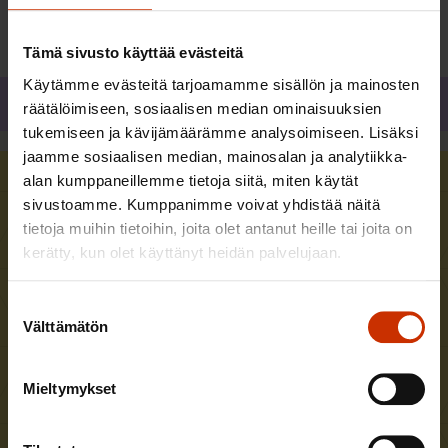
Tämä sivusto käyttää evästeitä
Käytämme evästeitä tarjoamamme sisällön ja mainosten
Jaa
räätälöimiseen, sosiaalisen median ominaisuuksien
tukemiseen ja kävijämäärämme analysoimiseen. Lisäksi
jaamme sosiaalisen median, mainosalan ja analytiikka-
alan kumppaneillemme tietoja siitä, miten käytät
Uusimmat avoimet työpaikat
sivustoamme. Kumppanimme voivat yhdistää näitä
tietoja muihin tietoihin, joita olet antanut heille tai joita on
kerätty, kun olet käyttänyt heidän palvelujaan.
Aluetoiminnan sihteeri Helsinkiin
Hae viimeistään
9.8.2026
Suostumuksen
Välttämätön
Teollisuusliitto
valinta
Lisätietoja
Mieltymykset