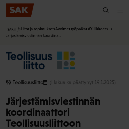
Hyppää
sisältöön
s
Liitot ja sopimukset
Avoimet työpaikat AY-liikkeess…
a
Järjestämisviestinnän koordina…
k
·
f
i
Teollisuusliitto
(Hakuaika päättynyt 19.1.2025)
Järjestämisviestinnän
koordinaattori
Teollisuusliittoon