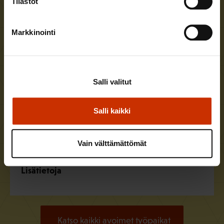
Tilastot
Aluetoiminnan asiantuntija Tampereelle
Hae viimeistään
14.8.2026
Markkinointi
Julkisten ja hyvinvointialojen liitto JHL
Lisätietoja
Salli valitut
Salli kaikki
Assistentti järjestötoiminnan yksikköön
Hae viimeistään
16.8.2026
Vain välttämättömät
Teollisuusliitto
Lisätietoja
Katso kaikki avoimet työpaikat