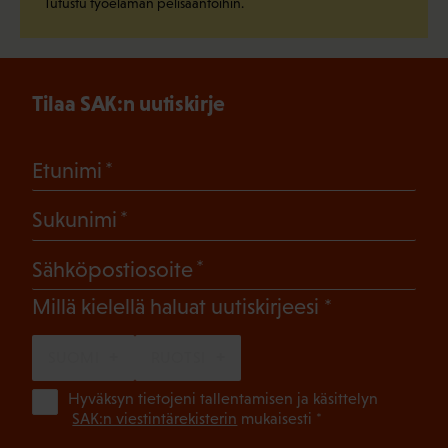
Tutustu työelämän pelisääntöihin.
Tilaa SAK:n uutiskirje
(Pakollinen)
Etunimi
(Pakollinen)
Sukunimi
(Pakollinen)
Sähköpostiosoite
(Pakollinen)
Millä kielellä haluat uutiskirjeesi
SUOMI
RUOTSI
(Pa
Hyväksyn tietojeni tallentamisen ja käsittelyn
SAK:n viestintärekisterin
mukaisesti *