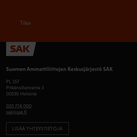
Tilaa
Suomen Ammattiliittojen Keskusjärjestö SAK
PL 157
Pitkänsillanranta 3
00530 Helsinki
020 774 000
sak@sak.fi
LISÄÄ YHTEYSTIETOJA