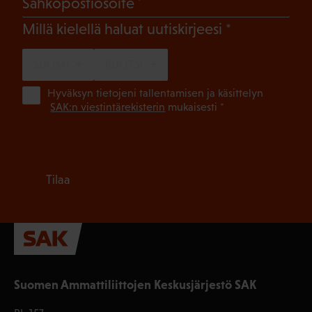
(Pakollinen)
Sähköpostiosoite
(Pakollinen)
Millä kielellä haluat uutiskirjeesi
SUOMI
RUOTSI
(Pa
Hyväksyn tietojeni tallentamisen ja käsittelyn
SAK:n viestintärekisterin
mukaisesti *
Tilaa
Suomen Ammattiliittojen Keskusjärjestö SAK