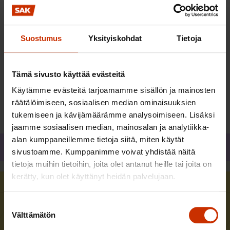
552 5209
Keskustoimisto, Helsinki: Jari Pekkarinen, 040
Suostumus
Yksityiskohdat
Tietoja
719 2256
Tämä sivusto käyttää evästeitä
Hakuaika päättynyt 22.4.2026
Käytämme evästeitä tarjoamamme sisällön ja mainosten
räätälöimiseen, sosiaalisen median ominaisuuksien
tukemiseen ja kävijämäärämme analysoimiseen. Lisäksi
jaamme sosiaalisen median, mainosalan ja analytiikka-
alan kumppaneillemme tietoja siitä, miten käytät
Jaa
sivustoamme. Kumppanimme voivat yhdistää näitä
tietoja muihin tietoihin, joita olet antanut heille tai joita on
kerätty, kun olet käyttänyt heidän palvelujaan.
Uusimmat avoimet työpaikat
Suostumuksen
Välttämätön
valinta