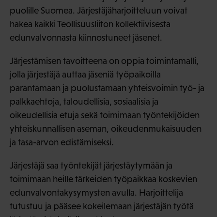
puolille Suomea. Järjestäjäharjoitteluun voivat
hakea kaikki Teollisuusliiton kollektiivisesta
edunvalvonnasta kiinnostuneet jäsenet.
Järjestämisen tavoitteena on oppia toimintamalli,
jolla järjestäjä auttaa jäseniä työpaikoilla
parantamaan ja puolustamaan yhteisvoimin työ- ja
palkkaehtoja, taloudellisia, sosiaalisia ja
oikeudellisia etuja sekä toimimaan työntekijöiden
yhteiskunnallisen aseman, oikeudenmukaisuuden
ja tasa-arvon edistämiseksi.
Järjestäjä saa työntekijät järjestäytymään ja
toimimaan heille tärkeiden työpaikkaa koskevien
edunvalvontakysymysten avulla. Harjoittelija
tutustuu ja pääsee kokeilemaan järjestäjän työtä