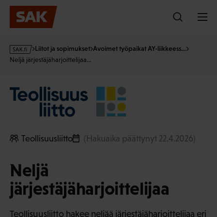
Hyppää
sisältöön
s
Liitot ja sopimukset
Avoimet työpaikat AY-liikkeess…
a
Neljä järjestäjäharjoittelijaa…
k
·
f
i
Teollisuusliitto
(Hakuaika päättynyt 22.4.2026)
Neljä
järjestäjäharjoittelijaa
Teollisuusliitto hakee neljää järjestäjäharjoittelijaa eri