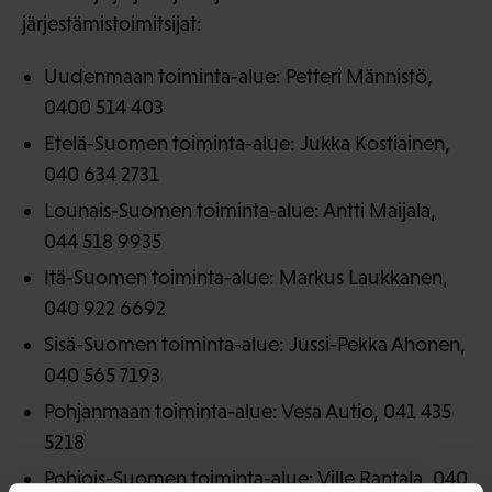
järjestämistoimitsijat:
Uudenmaan toiminta-alue: Petteri Männistö,
0400 514 403
Etelä-Suomen toiminta-alue: Jukka Kostiainen,
040 634 2731
Lounais-Suomen toiminta-alue: Antti Maijala,
044 518 9935
Itä-Suomen toiminta-alue: Markus Laukkanen,
040 922 6692
Sisä-Suomen toiminta-alue: Jussi-Pekka Ahonen,
040 565 7193
Pohjanmaan toiminta-alue: Vesa Autio, 041 435
5218
Pohjois-Suomen toiminta-alue: Ville Rantala, 040