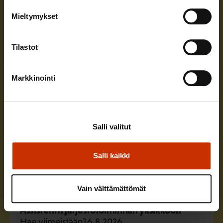
Aluetoiminnan sihteeri Helsinkiin
Mieltymykset
Hae viimeistään
9.8.2026
Teollisuusliitto
Tilastot
Lisätietoja
Markkinointi
Aluetoiminnan asiantuntija Tampereelle
Hae viimeistään
14.8.2026
Salli valitut
Julkisten ja hyvinvointialojen liitto JHL
Salli kaikki
Lisätietoja
Vain välttämättömät
Assistentti järjestötoiminnan yksikköön
Hae viimeistään
16.8.2026