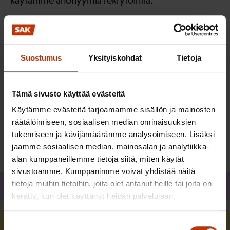
käytämme anonyymia rekrytointia.
Lähetä hakemuksesi 17.11.2025 mennessä.
Lisätietoja tehtävästä antaa aluepäällikkö Johanna
Suostumus
Yksityiskohdat
Tietoja
Sparf 7.11. klo 9–16, 10.11. klo 12–16 ja 13.11. klo
9–16: johanna.sparf@pam.fi tai 040 356 3346.
Tämä sivusto käyttää evästeitä
Käytämme evästeitä tarjoamamme sisällön ja mainosten
räätälöimiseen, sosiaalisen median ominaisuuksien
Hakuaika päättynyt 17.11.2025
tukemiseen ja kävijämäärämme analysoimiseen. Lisäksi
jaamme sosiaalisen median, mainosalan ja analytiikka-
alan kumppaneillemme tietoja siitä, miten käytät
sivustoamme. Kumppanimme voivat yhdistää näitä
tietoja muihin tietoihin, joita olet antanut heille tai joita on
Jaa
kerätty, kun olet käyttänyt heidän palvelujaan.
Suostumuksen