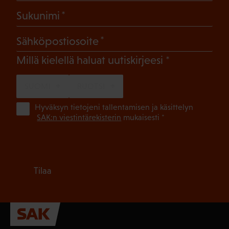
(Pakollinen)
Sukunimi
(Pakollinen)
Sähköpostiosoite
(Pakollinen)
Millä kielellä haluat uutiskirjeesi
SUOMI
RUOTSI
(Pa
Hyväksyn tietojeni tallentamisen ja käsittelyn
SAK:n viestintärekisterin
mukaisesti *
Tilaa