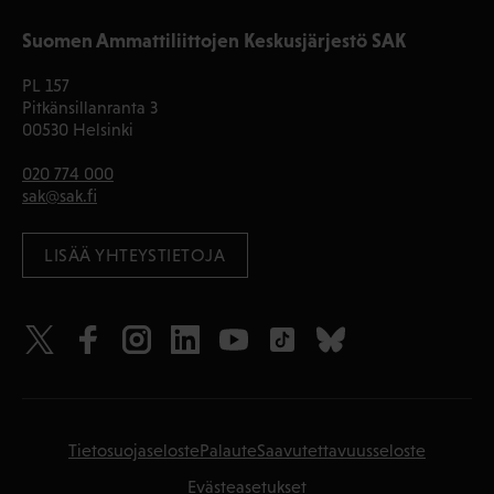
Suomen Ammattiliittojen Keskusjärjestö SAK
PL 157
Pitkänsillanranta 3
00530 Helsinki
020 774 000
sak@sak.fi
LISÄÄ YHTEYSTIETOJA
Tietosuojaseloste
Palaute
Saavutettavuusseloste
Evästeasetukset