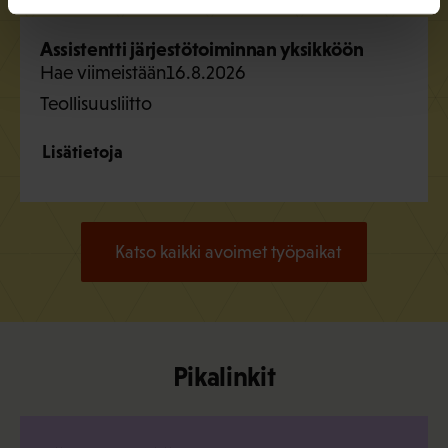
Assistentti järjestötoiminnan yksikköön
Hae viimeistään
16.8.2026
Teollisuusliitto
Lisätietoja
Katso kaikki avoimet työpaikat
Pikalinkit