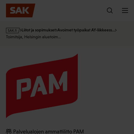
Hyppää
sisältöön
s
Liitot ja sopimukset
Avoimet työpaikat AY-liikkeess…
a
Toimitsija, Helsingin aluetoim…
k
·
f
i
Palvelualojen ammattilitto PAM