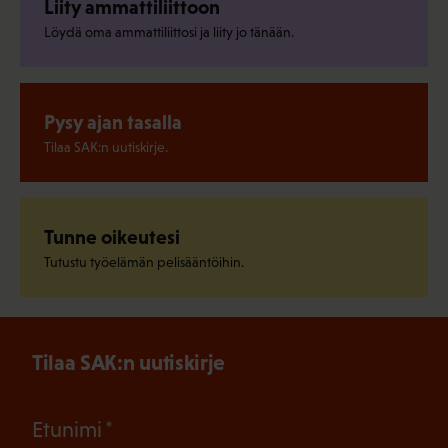
Liity ammattiliittoon
Löydä oma ammattiliittosi ja liity jo tänään.
Pysy ajan tasalla
Tilaa SAK:n uutiskirje.
Tunne oikeutesi
Tutustu työelämän pelisääntöihin.
Tilaa SAK:n uutiskirje
(Pakollinen)
Etunimi