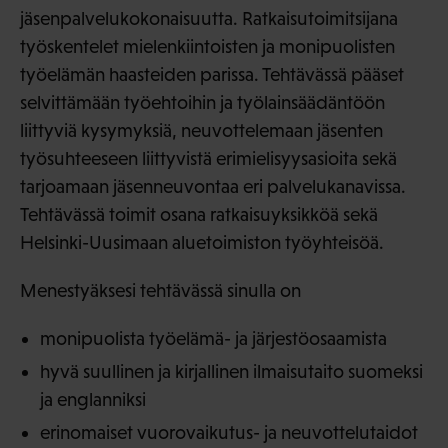
jäsenpalvelukokonaisuutta. Ratkaisutoimitsijana
työskentelet mielenkiintoisten ja monipuolisten
työelämän haasteiden parissa. Tehtävässä pääset
selvittämään työehtoihin ja työlainsäädäntöön
liittyviä kysymyksiä, neuvottelemaan jäsenten
työsuhteeseen liittyvistä erimielisyysasioita sekä
tarjoamaan jäsenneuvontaa eri palvelukanavissa.
Tehtävässä toimit osana ratkaisuyksikköä sekä
Helsinki-Uusimaan aluetoimiston työyhteisöä.
Menestyäksesi tehtävässä sinulla on
monipuolista työelämä- ja järjestöosaamista
hyvä suullinen ja kirjallinen ilmaisutaito suomeksi
ja englanniksi
erinomaiset vuorovaikutus- ja neuvottelutaidot