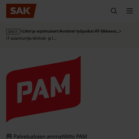
Hyppää
sisältöön
s
Liitot ja sopimukset
Avoimet työpaikat AY-liikkeess…
a
IT-asiantuntija lähituki- ja l…
k
·
f
i
Palvelualojen ammattilitto PAM