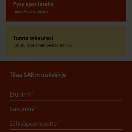
Pysy ajan tasalla
Tilaa SAK:n uutiskirje.
Tunne oikeutesi
Tutustu työelämän pelisääntöihin.
Tilaa SAK:n uutiskirje
(Pakollinen)
Etunimi
(Pakollinen)
Sukunimi
(Pakollinen)
Sähköpostiosoite