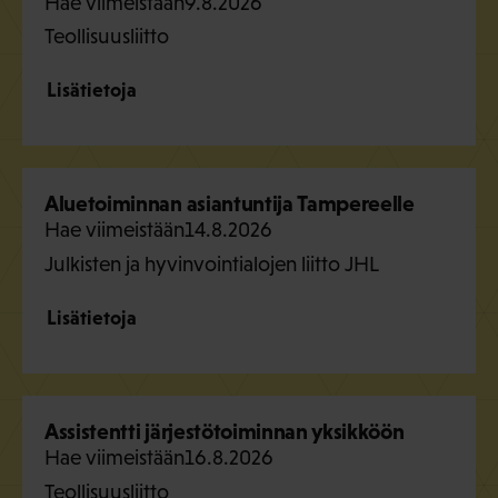
Hae viimeistään
9.8.2026
Teollisuusliitto
Lisätietoja
Aluetoiminnan asiantuntija Tampereelle
Hae viimeistään
14.8.2026
Julkisten ja hyvinvointialojen liitto JHL
Lisätietoja
Assistentti järjestötoiminnan yksikköön
Hae viimeistään
16.8.2026
Teollisuusliitto