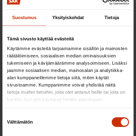
AV- ja ICT-asennusten suunnittelu ja
alihankkijoiden koordinointi; laadun, aikataulun
Suostumus
Yksityiskohdat
Tietoja
ja dokumentaation varmistaminen
laitteiden elinkaaren hallinta (hankinnat,
käyttöönotot, kierrätys)
Tämä sivusto käyttää evästeitä
Käytämme evästeitä tarjoamamme sisällön ja mainosten
tietoturvakäytäntöjen noudattaminen ja
räätälöimiseen, sosiaalisen median ominaisuuksien
perusvalvonta yhteistyössä asiantuntijoiden
tukemiseen ja kävijämäärämme analysoimiseen. Lisäksi
kanssa
jaamme sosiaalisen median, mainosalan ja analytiikka-
yhteistyö sisäisten sidosryhmien ja toimittajien
alan kumppaneillemme tietoja siitä, miten käytät
kanssa
sivustoamme. Kumppanimme voivat yhdistää näitä
tietoja muihin tietoihin, joita olet antanut heille tai joita on
palvelukehityshankkeisiin osallistuminen.
kerätty, kun olet käyttänyt heidän palvelujaan.
Tarjoamme sinulle
Suostumuksen
Välttämätön
valinta
mielenkiintoisen ja vastuullisen roolin, jossa
vaikutat suoraan käyttäjäkokemukseen