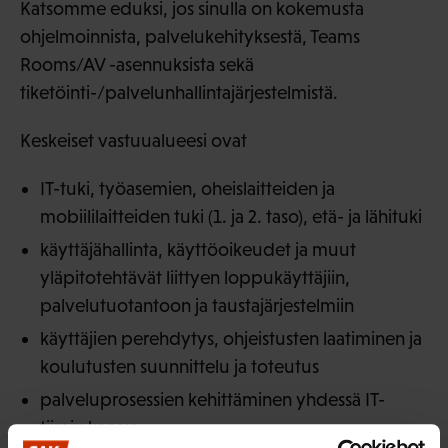
Katsomme eduksi, jos sinulla on kokemusta
ohjelmoinnista, palvelukehityksestä, Teams
Rooms/AV -asennuksista sekä
tiketöinti-/palvelunhallintajärjestelmistä.
Keskeiset vastuualueesi ovat
IT-tuki, työasemien, oheislaitteiden ja
mobiililaitteiden tuki (1. ja 2. taso), etä- ja lähituki
käyttäjähallinta, käyttöoikeudet ja muut
yläpitotehtävät liittyen loppukäyttäjiin,
palvelutuotantoon ja taustajärjestelmiin
käyttäjien perehdytys, ohjeistusten laatiminen ja
koulutusten suunnittelu ja toteutus
palveluprosessien kehittäminen yhdessä IT-
tiimin kanssa