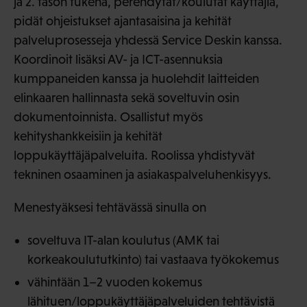
ja 2. tason tukena, perehdytät/koulutat käyttäjiä,
pidät ohjeistukset ajantasaisina ja kehität
palveluprosesseja yhdessä Service Deskin kanssa.
Koordinoit lisäksi AV- ja ICT-asennuksia
kumppaneiden kanssa ja huolehdit laitteiden
elinkaaren hallinnasta sekä soveltuvin osin
dokumentoinnista. Osallistut myös
kehityshankkeisiin ja kehität
loppukäyttäjäpalveluita. Roolissa yhdistyvät
tekninen osaaminen ja asiakaspalveluhenkisyys.
Menestyäksesi tehtävässä sinulla on
soveltuva IT-alan koulutus (AMK tai
korkeakoulututkinto) tai vastaava työkokemus
vähintään 1–2 vuoden kokemus
lähituen/loppukäyttäjäpalveluiden tehtävistä