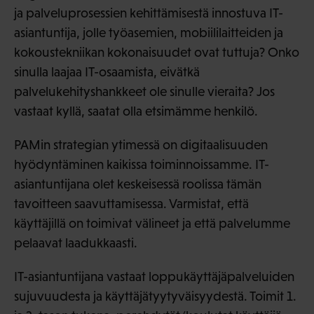
ja palveluprosessien kehittämisestä innostuva IT-
asiantuntija, jolle työasemien, mobiililaitteiden ja
kokoustekniikan kokonaisuudet ovat tuttuja? Onko
sinulla laajaa IT-osaamista, eivätkä
palvelukehityshankkeet ole sinulle vieraita? Jos
vastaat kyllä, saatat olla etsimämme henkilö.
PAMin strategian ytimessä on digitaalisuuden
hyödyntäminen kaikissa toiminnoissamme. IT-
asiantuntijana olet keskeisessä roolissa tämän
tavoitteen saavuttamisessa. Varmistat, että
käyttäjillä on toimivat välineet ja että palvelumme
pelaavat laadukkaasti.
IT-asiantuntijana vastaat loppukäyttäjäpalveluiden
sujuvuudesta ja käyttäjätyytyväisyydestä. Toimit 1.