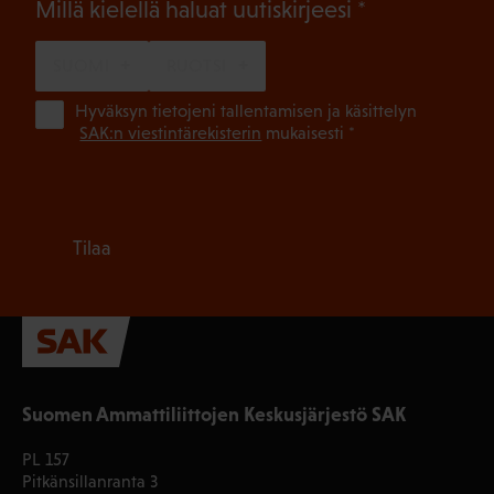
(Pakollinen)
Millä kielellä haluat uutiskirjeesi
SUOMI
RUOTSI
(Pa
Hyväksyn tietojeni tallentamisen ja käsittelyn
SAK:n viestintärekisterin
mukaisesti *
Tilaa
Suomen Ammattiliittojen Keskusjärjestö SAK
PL 157
Pitkänsillanranta 3