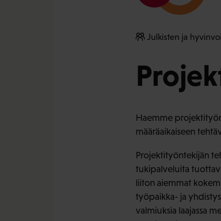
Julkisten ja hyvinvoi
Projek
Haemme projektityöntek
määräaikaiseen tehtäv
Projektityöntekijän t
tukipalveluita tuotta
liiton aiemmat kokemuk
työpaikka- ja yhdistys
valmiuksia laajassa m