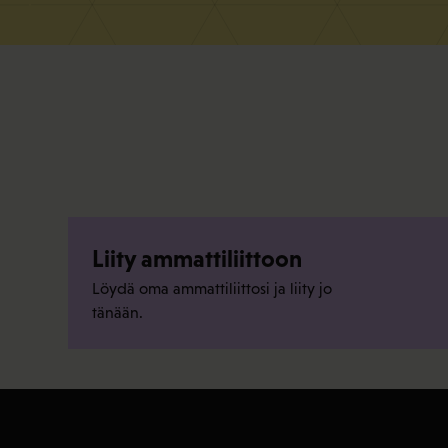
Liity ammattiliittoon
Löydä oma ammattiliittosi ja liity jo
tänään.