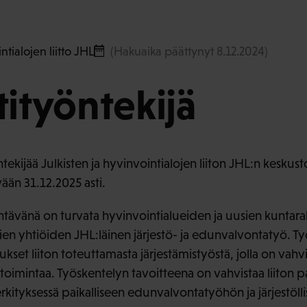
ntialojen liitto JHL
(Hakuaika päättynyt 8.12.2024)
tityöntekijä
ijää Julkisten ja hyvinvointialojen liiton JHL:n keskusto
ään 31.12.2025 asti.
ehtävänä on turvata hyvinvointialueiden ja uusien kuntar
vien yhtiöiden JHL:läinen järjestö- ja edunvalvontatyö. 
set liiton toteuttamasta järjestämistyöstä, jolla on vahvis
toimintaa. Työskentelyn tavoitteena on vahvistaa liiton pa
erkityksessä paikalliseen edunvalvontatyöhön ja järjestöl