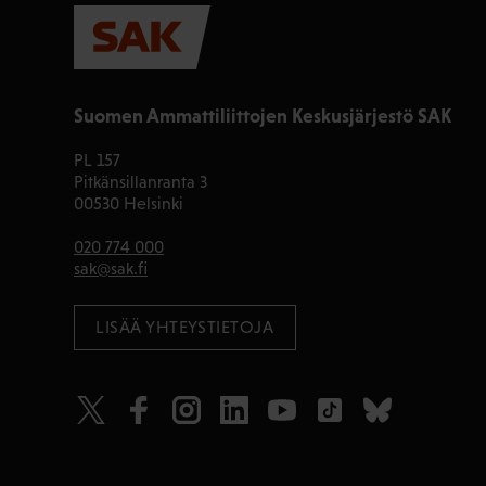
Suomen Ammattiliittojen Keskusjärjestö SAK
PL 157
Pitkänsillanranta 3
00530 Helsinki
020 774 000
sak@sak.fi
LISÄÄ YHTEYSTIETOJA