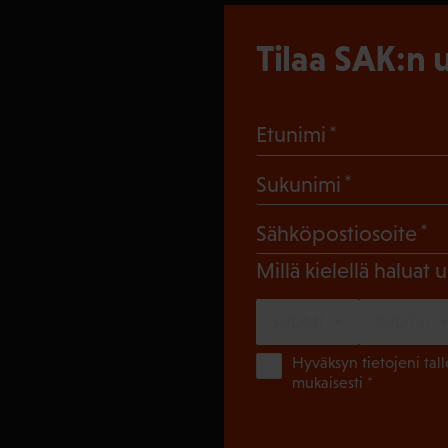
Tilaa SAK:n u
(Pakollinen
Etunimi
(Pakollin
Sukunimi
(
Sähköpostiosoite
Millä kielellä haluat u
SUOMI
RUOTSI
Hyväksyn tietojeni tal
mukaisesti *