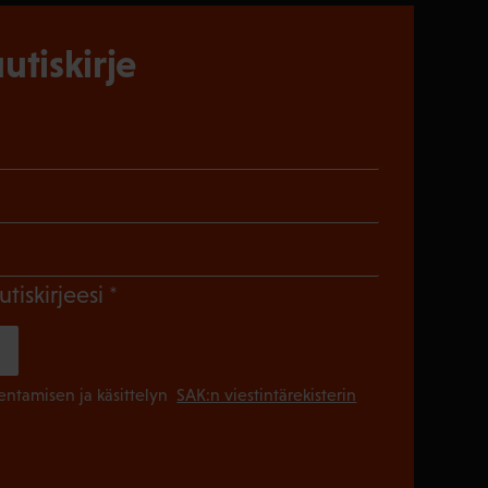
utiskirje
)
en)
Pakollinen)
(Pakollinen)
utiskirjeesi
(Pakollinen
lentamisen ja käsittelyn
SAK:n viestintärekisterin