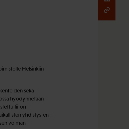
imistolle Helsinkiin
akenteiden sekä
Työssä hyödynnetään
tettu liiton
ikallisten yhdistysten
lisen voiman