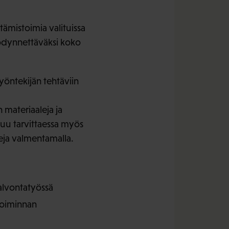
tämistoimia valituissa
yödynnettäväksi koko
työntekijän tehtäviin
 materiaaleja ja
luu tarvittaessa myös
veja valmentamalla.
valvontatyössä
toiminnan