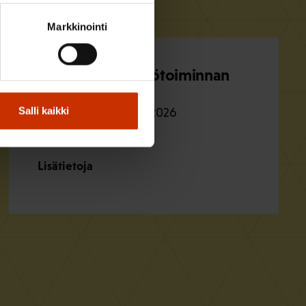
Markkinointi
Assistentti järjestötoiminnan
yksikköön
Salli kaikki
Hae viimeistään
16.8.2026
Teollisuusliitto
Lisätietoja