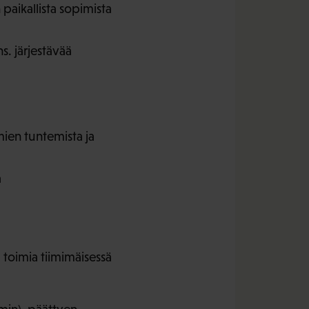
aikallista sopimista
. järjestävää
mien tuntemista ja
a
 toimia tiimimäisessä