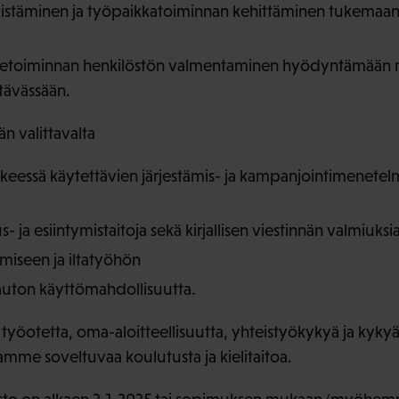
distäminen ja työpaikkatoiminnan kehittäminen tukemaan p
 aluetoiminnan henkilöstön valmentaminen hyödyntämään ns
tävässään.
 valittavalta
keessä käytettävien järjestämis- ja kampanjointimenetel
 ja esiintymistaitoja sekä kirjallisen viestinnän valmiuksi
miseen ja iltatyöhön
 auton käyttömahdollisuutta.
yöotetta, oma-aloitteellisuutta, yhteistyökykyä ja kykyä
amme soveltuvaa koulutusta ja kielitaitoa.