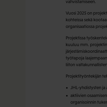
vahvistamiseen.
Vuosi 2025 on projekti
kohteissa sekä kootaa
organisaatiossa projek
Projektissa työskentel
kuuluu mm. projektin
järjestämiskoordinaat
työtapoja laajempaan 
liiton valtakunnallist
Projektityöntekijän te
JHL-yhdistysten ja 
aktiivien osaamisen
organisoinnin tuk