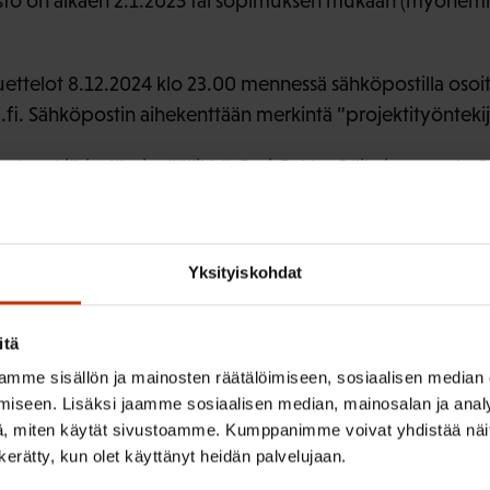
to on alkaen 2.1.2025 tai sopimuksen mukaan (myöhemm
ettelot 8.12.2024 klo 23.00 mennessä sähköpostilla osoi
.fi. Sähköpostin aihekenttään merkintä ”projektityöntekij
 antavat järjestämispäällikkö Ossi-Pekka Ollikainen, puh. 
 Paajanen, puh. 050 465 9243.
Yksityiskohdat
itä
mme sisällön ja mainosten räätälöimiseen, sosiaalisen median
iseen. Lisäksi jaamme sosiaalisen median, mainosalan ja analy
, miten käytät sivustoamme. Kumppanimme voivat yhdistää näitä t
n kerätty, kun olet käyttänyt heidän palvelujaan.
immat avoimet työpa