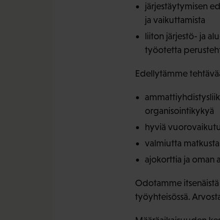
järjestäytymisen e
ja vaikuttamista
liiton järjestö- ja
työotetta perusteh
Edellytämme tehtävään
ammattiyhdistysliik
organisointikykyä
hyviä vuorovaikutus-
valmiutta matkusta
ajokorttia ja oman
Odotamme itsenäistä t
työyhteisössä. Arvost