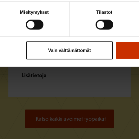
Mieltymykset
Tilastot
Aluetoiminnan asiantuntija
Tampereelle
Vain välttämättömät
Hae viimeistään
14.8.2026
Julkisten ja hyvinvointialojen liitto JHL
Lisätietoja
Katso kaikki avoimet työpaikat