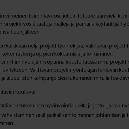
n viimeinen toimintavuosi, jolloin toteutetaan vielä kehit
n projektityöstä saatuja malleja ja parhaita käytäntöjä h
tivaiheen jälkeen.
ee kaikkiaan neljä projektityöntekijää. Valittavan projekti
 kokemusten ja oppien kokoamista ja toimiminen
torin/tiiminvetäjän työparina koostettaessa mm. projektin
levitykseen. Valittavan projektityöntekijän tehtäviin kuu
en ja alueellisten kampanjoiden tukeminen mm. liittoaktii
htäviin kuuluvat
aktiivien tukeminen hyvinvointialueilla järjestö- ja edun
 vahvistaminen sekä paikallisen toiminnan johtamisen ja 
eminen