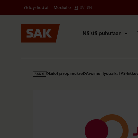
Secondary
Hyppää
Yhteystiedot
Medialle
FI
SV
EN
sisältöön
Päävalikk
Näistä puhutaan
s
Liitot ja sopimukset
Avoimet työpaikat AY-liikke
a
k
·
f
i