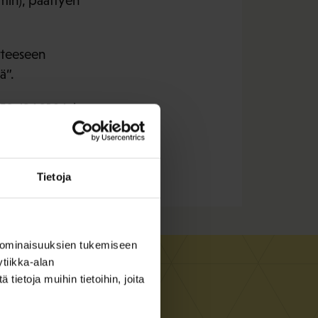
in), päättyen
tteeseen
ä”.
050 434 3184, ja
Tietoja
 ominaisuuksien tukemiseen
tiikka-alan
ietoja muihin tietoihin, joita
ikat