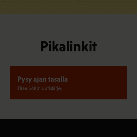
Pikalinkit
Pysy ajan tasalla
Tilaa SAK:n uutiskirje.