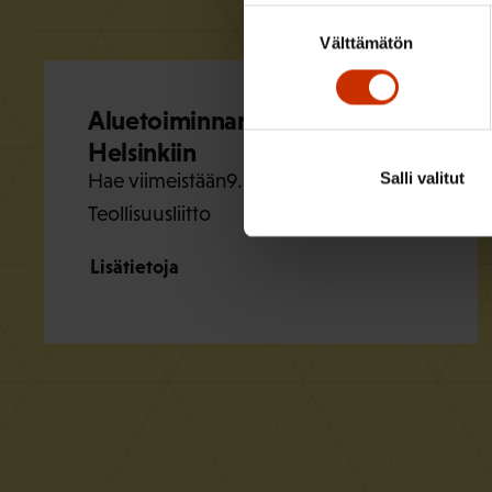
Suostumuksen
Välttämätön
valinta
Aluetoiminnan sihteeri
Helsinkiin
Salli valitut
Hae viimeistään
9.8.2026
Teollisuusliitto
Lisätietoja