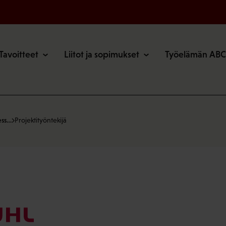
o
Tavoitteet
Liitot ja sopimukset
Työelämän ABC
ess…
Projektityöntekijä