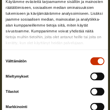
Käytämme evästeitä tarjoamamme sisällön ja mainosten
räätälöimiseen, sosiaalisen median ominaisuuksien
Uusimmat avoimet työpaikat
tukemiseen ja kävijämäärämme analysoimiseen. Lisäksi
jaamme sosiaalisen median, mainosalan ja analytiikka-
alan kumppaneillemme tietoja siitä, miten käytät
Aluetoiminnan sihteeri Helsinkiin
sivustoamme. Kumppanimme voivat yhdistää näitä
Hae viimeistään
9.8.2026
tietoja muihin tietoihin, joita olet antanut heille tai joita on
Teollisuusliitto
kerätty, kun olet käyttänyt heidän palvelujaan.
Lisätietoja
Suostumuksen
Välttämätön
valinta
Mieltymykset
Aluetoiminnan asiantuntija Tampereelle
Hae viimeistään
14.8.2026
Tilastot
Julkisten ja hyvinvointialojen liitto JHL
Lisätietoja
Markkinointi