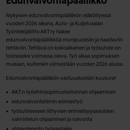
Nykyisen edunvalvontapäällikön eläköityessä
vuoden 2026 aikana, Auto- ja Kuljetusalan
Työntekijäliitto AKT ry hakee
edunvalvontapäällikköä monipuolisiin ja haastaviin
tehtäviin. Tehtävä on kokoaikainen ja työsuhde on
toistaiseksi voimassa oleva. Työ alkaa sopimuksen
mukaan, kuitenkin viimeistään vuoden 2026 alussa.
Edunvalvontapäällikön vastuualueisiin kuuluvat
AKT:n työehtosopimustoiminnan ohjaaminen
edunvalvontatiimin esimiestyö
työsuhteeseen liittyvien erimielisyysasioiden
valmistelun ohjaaminen ja valvonta
yhteydenpito työnantajiin,