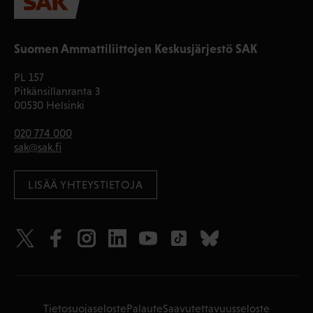
Suomen Ammattiliittojen Keskusjärjestö SAK
PL 157
Pitkänsillanranta 3
00530 Helsinki
020 774 000
sak@sak.fi
LISÄÄ YHTEYSTIETOJA
Tietosuojaseloste
Palaute
Saavutettavuusseloste