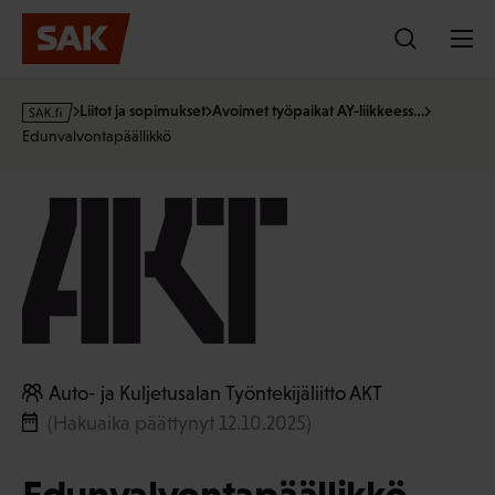
Hyppää
sisältöön
s
Liitot ja sopimukset
Avoimet työpaikat AY-liikkeess…
a
Edunvalvontapäällikkö
k
·
f
i
Auto- ja Kuljetusalan Työntekijäliitto AKT
(Hakuaika päättynyt 12.10.2025)
Edunvalvontapäällikkö