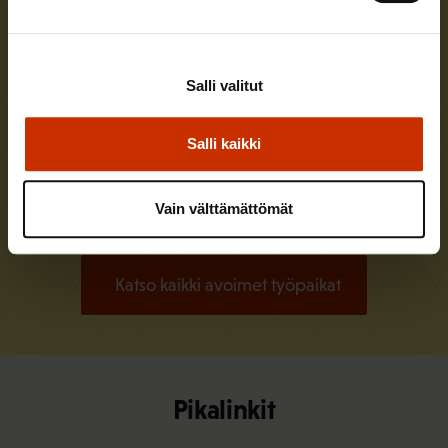
Assistentti järjestötoiminnan yksikköön
Salli valitut
Hae viimeistään
16.8.2026
Teollisuusliitto
Salli kaikki
Lisätietoja
Vain välttämättömät
Katso kaikki avoimet työpaikat
Pikalinkit