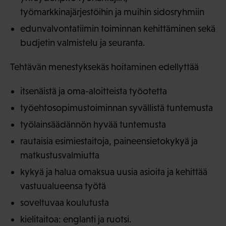
työmarkkinajärjestöihin ja muihin sidosryhmiin
edunvalvontatiimin toiminnan kehittäminen sekä
budjetin valmistelu ja seuranta.
Tehtävän menestyksekäs hoitaminen edellyttää
itsenäistä ja oma-aloitteista työotetta
työehtosopimustoiminnan syvällistä tuntemusta
työlainsäädännön hyvää tuntemusta
rautaisia esimiestaitoja, paineensietokykyä ja
matkustusvalmiutta
kykyä ja halua omaksua uusia asioita ja kehittää
vastuualueensa työtä
soveltuvaa koulutusta
kielitaitoa: englanti ja ruotsi.