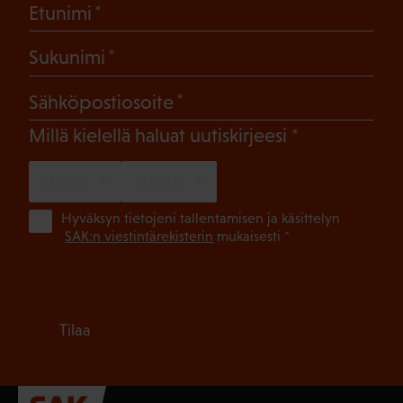
(Pakollinen)
Etunimi
(Pakollinen)
Sukunimi
(Pakollinen)
Sähköpostiosoite
(Pakollinen)
Millä kielellä haluat uutiskirjeesi
SUOMI
RUOTSI
(Pa
Hyväksyn tietojeni tallentamisen ja käsittelyn
SAK:n viestintärekisterin
mukaisesti *
Tilaa