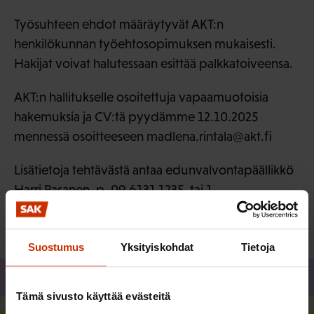
Työsuhteen ehdot määräytyvät AKT:n
henkilökunnan työehtosopimuksen mukaisesti.
Hakijat voivat halutessaan esittää palkkatoiveensa.
AKT:n hallitukselle osoitettuja vapaamuotoisia
hakemuksia ja CV:tä pyydämme 12.10.2025
mennessä osoitteeseen madlena.rintala@akt.fi
Lisätietoja tehtävästä antaa edunvalvontapäällikkö
Harri Pasanen, p. 09 6131 1235, tai 1.
varapuheenjohtaja Jarkko Arpula, p. 09 6131 1202.
Suostumus
Yksityiskohdat
Tietoja
Jaa
Tämä sivusto käyttää evästeitä