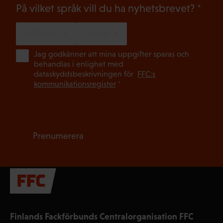
(Oblig
På vilket språk vill du ha nyhetsbrevet?
SVENSKA
FINSKA
(Ob
Jag godkänner att mina uppgifter sparas och
behandlas i enlighet med
dataskyddsbeskrivningen för
FFC:s
kommunikationsregister
*
Prenumerera
Finlands Fackförbunds Centralorganisation FFC