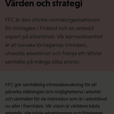
Värden och strategi
·
f
i
FFC är den största centralorganisationen
för löntagare i Finland och en ansedd
expert på arbetslivet. Vår kärnverksamhet
är att bevaka löntagarnas intressen,
utveckla arbetslivet och främja ett rättvist
samhälle på många olika arenor.
FFC gör samhällelig intressebevakning för att
påverka ställningen och möjligheterna i arbetet
och samhället för de människor som är i arbetslivet
nu eller i framtiden. Vår vision är världens bästa
arbetsliv, där både arbetstagarna och företagen