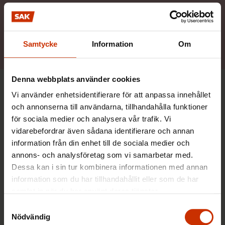
Vi ingriper i missförhållandena i arbetslivet och
tillsammans med våra medlemmar jobbar vi för att
skapa ett gott arbetsliv.
Samtycke
Information
Om
Denna webbplats använder cookies
FFC:s strategi 2024–2027
Vi använder enhetsidentifierare för att anpassa innehållet
och annonserna till användarna, tillhandahålla funktioner
för sociala medier och analysera vår trafik. Vi
FFC:s strategi för åren 2024–2027 fokuserar på tre
vidarebefordrar även sådana identifierare och annan
mål.
information från din enhet till de sociala medier och
annons- och analysföretag som vi samarbetar med.
Vi tryggar arbetstagarnas ställning och utkomst i
Dessa kan i sin tur kombinera informationen med annan
samhället. Det innebär goda anställningsvillkor,
information som du har tillhandahållit eller som de har
lagstiftning som skyddar arbetstagarna, offentliga
samlat in när du har använt deras tjänster.
tjänster samt tillräckligt pensionsskydd och
Samtyckesval
Nödvändig
tillräcklig social trygghet. I arbetslivet vill vi