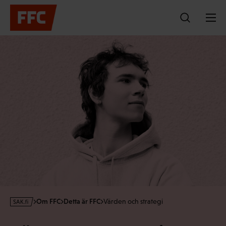
Hoppa
till
innehållet
s
Om FFC
Detta är FFC
Värden och strategi
a
k