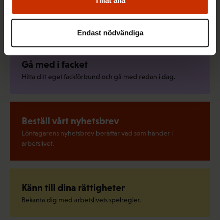
Tillåt alla
Snabblänkar
Endast nödvändiga
Gå med i facket
Hitta ditt eget fackförbund och gå med redan i dag.
Beställ vårt nyhetsbrev
Löntagarens nyhetsbrev berättar vad som händer i
arbetslivet.
Känn till dina rättigheter
Bekanta dig med arbetslivets spelregler.