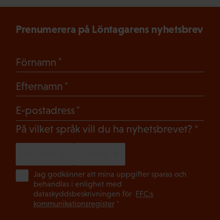
Prenumerera på Löntagarens nyhetsbrev
(Obligatoriskt)
Förnamn
(Obligatoriskt)
Efternamn
(Obligatoriskt)
E-postadress
(Oblig
På vilket språk vill du ha nyhetsbrevet?
SVENSKA
FINSKA
(Ob
Jag godkänner att mina uppgifter sparas och
behandlas i enlighet med
dataskyddsbeskrivningen för
FFC:s
kommunikationsregister
*