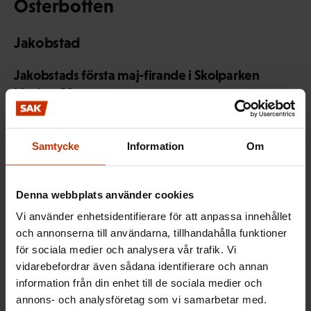
Österbotten
Jakobstad
Jakobstads första maj-firande i Skolparken
klockan 13
13.00 Samling med fackföreningarnas flaggor på
torget. Gemensam marsch till Skolparken.
Samtycke
Information
Om
13.15 Samling vid minnesstenen i Skolparken
– Öppningstal
Denna webbplats använder cookies
– Dikt: Laulu vanhasta työläisnaisesta
Vi använder enhetsidentifierare för att anpassa innehållet
– Festtal: Nina Kuitunen, regionchef i Servicefacket
och annonserna till användarna, tillhandahålla funktioner
PAM
för sociala medier och analysera vår trafik. Vi
14.00 Skumppaveikot-bandet
vidarebefordrar även sådana identifierare och annan
Servering: Korv, mjöd, munkar och ballonger.
information från din enhet till de sociala medier och
Storstara Gård har djur på plats.
annons- och analysföretag som vi samarbetar med.