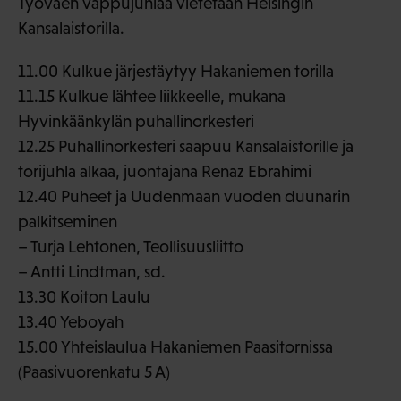
Työväen vappujuhlaa vietetään Helsingin
Kansalaistorilla.
11.00 Kulkue järjestäytyy Hakaniemen torilla
11.15 Kulkue lähtee liikkeelle, mukana
Hyvinkäänkylän puhallinorkesteri
12.25 Puhallinorkesteri saapuu Kansalaistorille ja
torijuhla alkaa, juontajana Renaz Ebrahimi
12.40 Puheet ja Uudenmaan vuoden duunarin
palkitseminen
– Turja Lehtonen, Teollisuusliitto
– Antti Lindtman, sd.
13.30 Koiton Laulu
13.40 Yeboyah
15.00 Yhteislaulua Hakaniemen Paasitornissa
(Paasivuorenkatu 5 A)