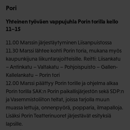
Pori
Yhteinen työväen vappujuhla Porin torilla kello
11–15
11.00 Marssin järjestäytyminen Liisanpuistossa
11.30 Marssi lähtee kohti Porin toria, mukana myös
kaupunkijuna liikuntarajoitteisille. Reitti: Liisankatu
– Antinkatu – Valtakatu – Pohjoispuisto – Gallen-
Kallelankatu – Porin tori
12.00 Marssi päättyy Porin torille ja ohjelma alkaa
Porin torilla SAK:n Porin paikallisjärjestön sekä SDP:n
ja Vasemmistoliiton teltat, joissa tarjolla muun
muassa lettuja, onnenpyörä, popparia, ilmapalloja.
Lisäksi Porin Teatterinuoret järjestävät esityksiä
lapsille.