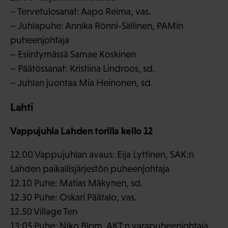
– Tervetulosanat: Aapo Reima, vas.
– Juhlapuhe: Annika Rönni-Sällinen, PAMin
puheenjohtaja
– Esiintymässä Samae Koskinen
– Päätössanat: Kristiina Lindroos, sd.
– Juhlan juontaa Mia Heinonen, sd.
Lahti
Vappujuhla Lahden torilla kello 12
12.00 Vappujuhlan avaus: Eija Lyttinen, SAK:n
Lahden paikallisjärjestön puheenjohtaja
12.10 Puhe: Matias Mäkynen, sd.
12.30 Puhe: Oskari Päätalo, vas.
12.50 Village Ten
13:05 Puhe: Niko Blom, AKT:n varapuheenjohtaja