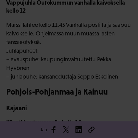
Vappujuhla Outokummun vanhalla kaivoksella
kello 12
Marssi lähtee kello 11.45 Vanhalta postilta ja saapuu
kaivokselle. Ohjelmassa muun muassa lasten
tanssiesityksiä.
Juhlapuheet:
– avauspuhe: kaupunginvaltuutettu Pekka
Hyvönen
– juhlapuhe: kansanedustaja Seppo Eskelinen
Pohjois-Pohjanmaa ja Kainuu
Kajaani
Käynti hautausmaalla kello 10
Jaa
10.00 Kunniakäynti vakaumuksensa puolesta