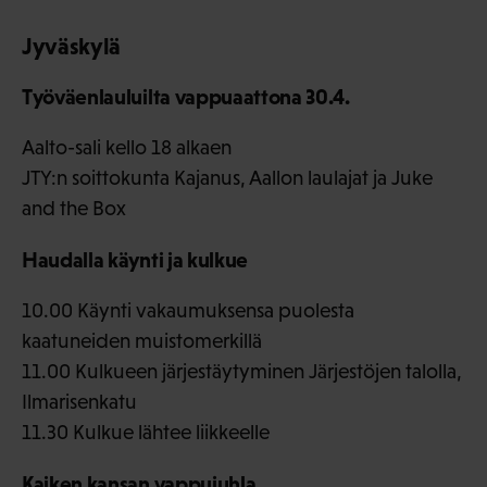
Jyväskylä
Työväenlauluilta vappuaattona 30.4.
Aalto-sali kello 18 alkaen
JTY:n soittokunta Kajanus, Aallon laulajat ja Juke
and the Box
Haudalla käynti ja kulkue
10.00 Käynti vakaumuksensa puolesta
kaatuneiden muistomerkillä
11.00 Kulkueen järjestäytyminen Järjestöjen talolla,
Ilmarisenkatu
11.30 Kulkue lähtee liikkeelle
Kaiken kansan vappujuhla