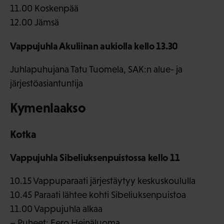
11.00 Koskenpää
12.00 Jämsä
Vappujuhla Akuliinan aukiolla kello 13.30
Juhlapuhujana Tatu Tuomela, SAK:n alue- ja
järjestöasiantuntija
Kymenlaakso
Kotka
Vappujuhla Sibeliuksenpuistossa kello 11
10.15 Vappuparaati järjestäytyy keskuskoululla
10.45 Paraati lähtee kohti Sibeliuksenpuistoa
11.00 Vappujuhla alkaa
– Puheet: Eero Heinäluoma,