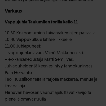
Varkaus
Vappujuhla Taulumäen torilla kello 11
10.30 Kokoontumien Laivanrakentajien patsaalla
10.40 Vappukulkue lähtee liikkeelle
11.00 Juhlapuheet:
– vappujuhlan avaus Väinö Makkonen, sd.
– ex-kansanedustaja Matti Semi, vas.
Juhlapuheiden jälkeen esiintyy tangokuningas
Petri Hervanto
Teollisuusliiton teltalla tarjolla makkaraa, mehua ja
ilmapalloja
Hirnuvan hevosen vaunut ajeluttavat kävijöitä
pienellä omavastuulla