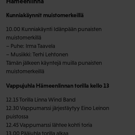
Hämeenlinna
Kunniakäynnit muistomerkeillä
10.00 Kunniakäynti Idänpään punaisten
muistomerkillä
– Puhe: Irma Taavela
– Musiikki: Terhi Lehtonen
Tämän jälkeen käyntejä muilla punaisten
muistomerkeillä
Vappujuhla Hämeenlinnan torilla kello 13
12.15 Torilla Linna Wind Band
12.30 Vappumarssi järjestäytyy Eino Leinon
puistossa
12.45 Vappumarssi lähtee kohti toria
13.00 Pääjuhla torilla alkaa