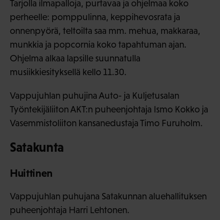
Tarjolla ilmapalloja, purtavaa ja ohjelmaa koko
perheelle: pomppulinna, keppihevosrata ja
onnenpyörä, teltoilta saa mm. mehua, makkaraa,
munkkia ja popcornia koko tapahtuman ajan.
Ohjelma alkaa lapsille suunnatulla
musiikkiesityksellä kello 11.30.
Vappujuhlan puhujina Auto- ja Kuljetusalan
Työntekijäliiton AKT:n puheenjohtaja Ismo Kokko ja
Vasemmistoliiton kansanedustaja Timo Furuholm.
Satakunta
Huittinen
Vappujuhlan puhujana Satakunnan aluehallituksen
puheenjohtaja Harri Lehtonen.