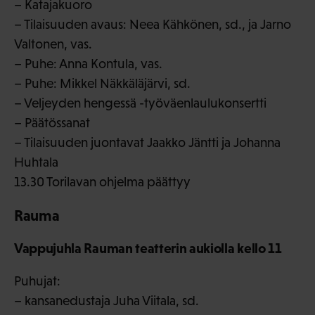
– Katajakuoro
– Tilaisuuden avaus: Neea Kähkönen, sd., ja Jarno
Valtonen, vas.
– Puhe: Anna Kontula, vas.
– Puhe: Mikkel Näkkäläjärvi, sd.
– Veljeyden hengessä -työväenlaulukonsertti
– Päätössanat
– Tilaisuuden juontavat Jaakko Jäntti ja Johanna
Huhtala
13.30 Torilavan ohjelma päättyy
Rauma
Vappujuhla Rauman teatterin aukiolla kello 11
Puhujat:
– kansanedustaja Juha Viitala, sd.