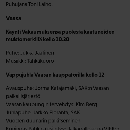
Puhujana Toni Laiho.
Vaasa
Käynti Vakaumuksensa puolesta kaatuneiden
muistomerkillä kello 10.30
Puhe: Jukka Jaatinen
Musiikki: Tähkäkuoro
Vappujuhla Vaasan kauppatorilla kello 12
Avauspuhe: Jorma Katajamäki, SAK:n Vaasan
paikallisjärjestö
Vaasan kaupungin tervehdys: Kim Berg
Juhlapuhe: Jarkko Eloranta, SAK
Vuoden duunarin palkitseminen
Kuningas Pähkinä esiintyy: Jalkapalloseura VIFK:n