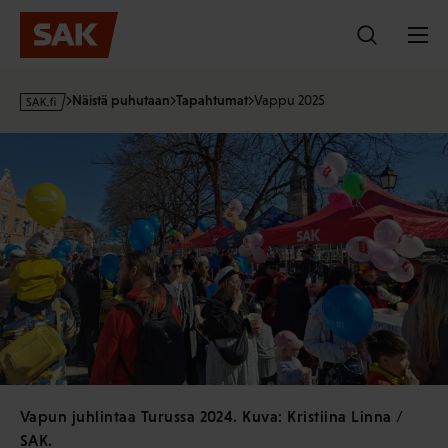
Hyppää
sisältöön
s
Näistä puhutaan
Tapahtumat
Vappu 2025
a
k
·
f
i
Vapun juhlintaa Turussa 2024. Kuva: Kristiina Linna /
SAK.