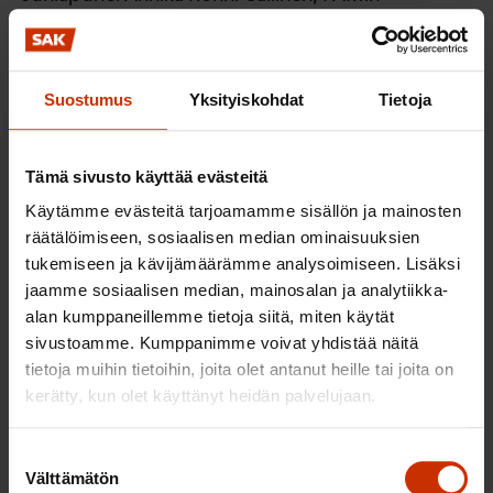
puheenjohtaja
Esiintyjät: Mika ja Anssi Duo, Riihimäen
työväenyhdistyksen soittokunta ja Uusi aika -
Suostumus
Yksityiskohdat
Tietoja
lauluryhmä
Lasten vappu Riihimäen jäähallin parkkipaikalla
Tämä sivusto käyttää evästeitä
kello 11–14
Käytämme evästeitä tarjoamamme sisällön ja mainosten
räätälöimiseen, sosiaalisen median ominaisuuksien
Pomppulinna, poniratsastusta, kasvomaalausta,
tukemiseen ja kävijämäärämme analysoimiseen. Lisäksi
karikatyyripiirustuksia, temppurata ja ilmapalloja.
jaamme sosiaalisen median, mainosalan ja analytiikka-
Paikalla Teollisuusliiton, PAMin ja AKT:n teltat, joissa
alan kumppaneillemme tietoja siitä, miten käytät
tarjolla muun muassa makkaraa, munkkeja,
sivustoamme. Kumppanimme voivat yhdistää näitä
tietoja muihin tietoihin, joita olet antanut heille tai joita on
hattaroita, ilmapalloja ja ongintaa.
kerätty, kun olet käyttänyt heidän palvelujaan.
Pirkanmaa
Suostumuksen
Välttämätön
Sastamala
valinta