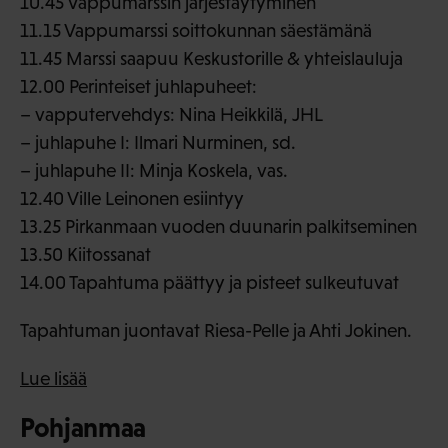
10.45 Vappumarssin järjestäytyminen
11.15 Vappumarssi soittokunnan säestämänä
11.45 Marssi saapuu Keskustorille & yhteislauluja
12.00 Perinteiset juhlapuheet:
– vapputervehdys: Nina Heikkilä, JHL
– juhlapuhe I: Ilmari Nurminen, sd.
– juhlapuhe II: Minja Koskela, vas.
12.40 Ville Leinonen esiintyy
13.25 Pirkanmaan vuoden duunarin palkitseminen
13.50 Kiitossanat
14.00 Tapahtuma päättyy ja pisteet sulkeutuvat
Tapahtuman juontavat Riesa-Pelle ja Ahti Jokinen.
Lue lisää
Pohjanmaa