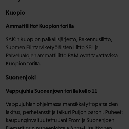
Kuopio
Ammattiliitot Kuopion torilla
SAK:n Kuopion paikallisjärjestö, Rakennusliitto,
Suomen Elintarviketyöläisten Liitto SEL ja
Palvelualojen ammattiliitto PAM ovat tavattavissa
Kuopion torilla.
Suonenjoki
Vappujuhla Suonenjoen torilla kello 11
Vappujuhlan ohjelmassa mansikkatyttöpatsaiden
lakitus, perhetanssit ja taikuri Puijon paroni. Puheet:
kaupunginvaltuutettu Jani From ja Suonenjoen
Demarit ry:n puheenjohtaja Anna-Liisa Itkonen.