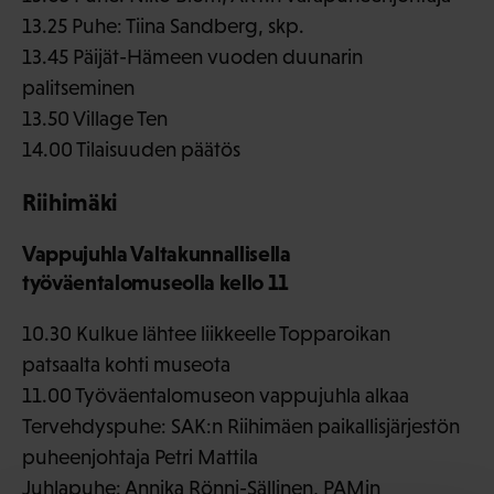
13.25 Puhe: Tiina Sandberg, skp.
13.45 Päijät-Hämeen vuoden duunarin
palitseminen
13.50 Village Ten
14.00 Tilaisuuden päätös
Riihimäki
Vappujuhla Valtakunnallisella
työväentalomuseolla kello 11
10.30 Kulkue lähtee liikkeelle Topparoikan
patsaalta kohti museota
11.00 Työväentalomuseon vappujuhla alkaa
Tervehdyspuhe: SAK:n Riihimäen paikallisjärjestön
puheenjohtaja Petri Mattila
Juhlapuhe: Annika Rönni-Sällinen, PAMin