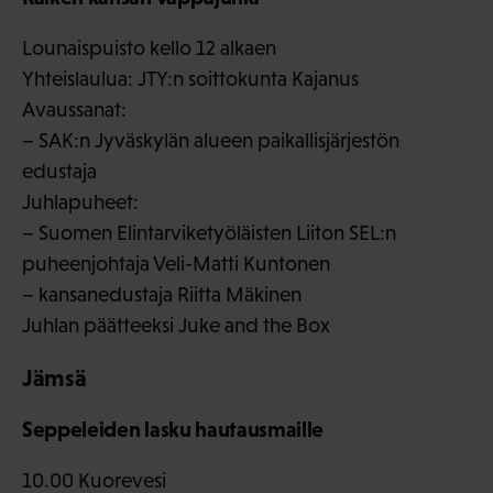
Lounaispuisto kello 12 alkaen
Yhteislaulua: JTY:n soittokunta Kajanus
Avaussanat:
– SAK:n Jyväskylän alueen paikallisjärjestön
edustaja
Juhlapuheet:
– Suomen Elintarviketyöläisten Liiton SEL:n
puheenjohtaja Veli-Matti Kuntonen
– kansanedustaja Riitta Mäkinen
Juhlan päätteeksi Juke and the Box
Jämsä
Seppeleiden lasku hautausmaille
10.00 Kuorevesi