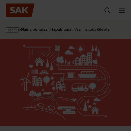
Hyppää
sisältöön
s
Näistä puhutaan
Tapahtumat
Vaalitilaisuus Kiteellä
a
k
·
f
i