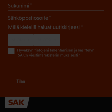
(Pakollinen)
Sukunimi
(Pakollinen)
Sähköpostiosoite
(Pakollinen)
Millä kielellä haluat uutiskirjeesi
SUOMI
RUOTSI
(Pa
Hyväksyn tietojeni tallentamisen ja käsittelyn
SAK:n viestintärekisterin
mukaisesti *
Tilaa