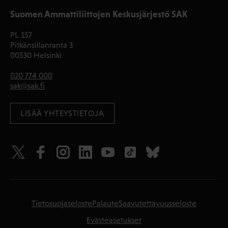
Suomen Ammattiliittojen Keskusjärjestö SAK
PL 157
Pitkänsillanranta 3
00530 Helsinki
020 774 000
sak@sak.fi
LISÄÄ YHTEYSTIETOJA
Tietosuojaseloste
Palaute
Saavutettavuusseloste
Evästeasetukset