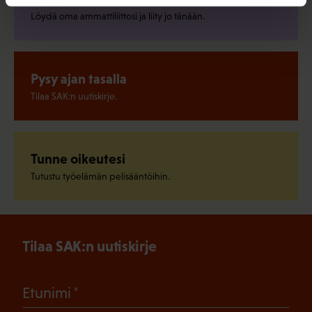
Löydä oma ammattiliittosi ja liity jo tänään.
Pysy ajan tasalla
Tilaa SAK:n uutiskirje.
Tunne oikeutesi
Tutustu työelämän pelisääntöihin.
Tilaa SAK:n uutiskirje
(Pakollinen)
Etunimi