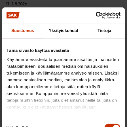
1.8.2026
SAK:n kulttuuriapurahojen haku vuodelle
2027
Suostumus
Yksityiskohdat
Tietoja
Katso lisätiedot
Tulevat tapahtumat
Tämä sivusto käyttää evästeitä
Käytämme evästeitä tarjoamamme sisällön ja mainosten
SAK:n kulttuuriapurahojen haku
räätälöimiseen, sosiaalisen median ominaisuuksien
tukemiseen ja kävijämäärämme analysoimiseen. Lisäksi
vuodelle 2027
jaamme sosiaalisen median, mainosalan ja analytiikka-
1.-31.8.2026
alan kumppaneillemme tietoja siitä, miten käytät
sivustoamme. Kumppanimme voivat yhdistää näitä
tietoja muihin tietoihin, joita olet antanut heille tai joita on
SAK:n hallituksen kokous elokuu 2026
kerätty, kun olet käyttänyt heidän palvelujaan.
10.8.2026
Suostumuksen