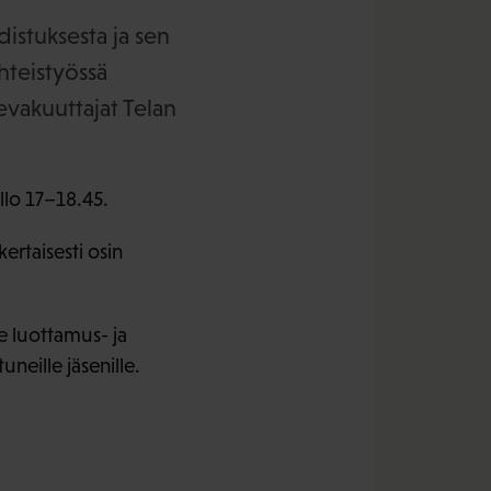
stuksesta ja sen
hteistyössä
evakuuttajat Telan
llo 17–18.45.
rtaisesti osin
e luottamus- ja
uneille jäsenille.