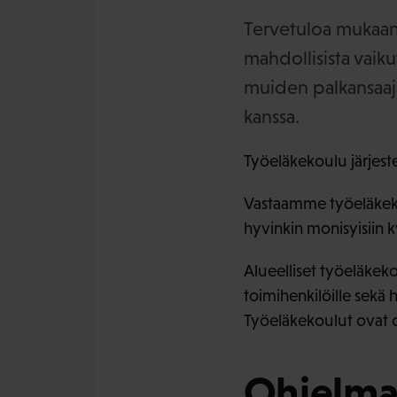
Tervetuloa mukaan
mahdollisista vaiku
muiden palkansaaja
kanssa.
Työeläkekoulu järjest
Vastaamme työeläkekou
hyvinkin monisyisiin 
Alueelliset työeläkek
toimihenkilöille sekä ha
Työeläkekoulut ovat os
Ohjelm