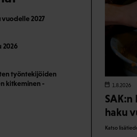
 vuodelle 2027
u 2026
sten työntekijöiden
en kitkeminen -
1.8.2026
SAK:n 
haku v
Katso lisätie