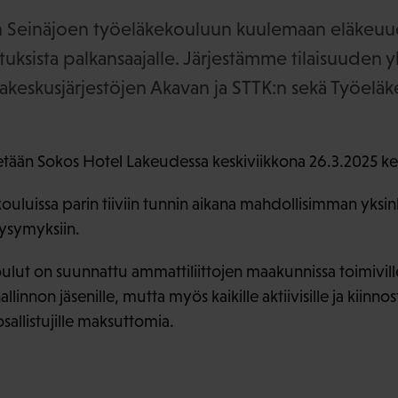
 Seinäjoen työeläkekouluun kuulemaan eläkeuudi
tuksista palkansaajalle. Järjestämme tilaisuuden y
keskusjärjestöjen Akavan ja STTK:n sekä Työeläk
etään Sokos Hotel Lakeudessa keskiviikkona 26.3.2025 ke
luissa parin tiiviin tunnin aikana mahdollisimman yksinke
kysymyksiin.
oulut on suunnattu ammattiliittojen maakunnissa toimivill
llinnon jäsenille, mutta myös kaikille aktiivisille ja kiinnost
allistujille maksuttomia.
a