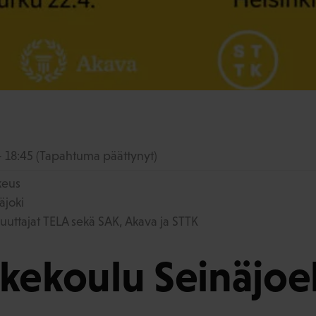
- 18:45
(Tapahtuma päättynyt)
keus
äjoki
kuuttajat TELA sekä SAK, Akava ja STTK
kekoulu Seinäjoel