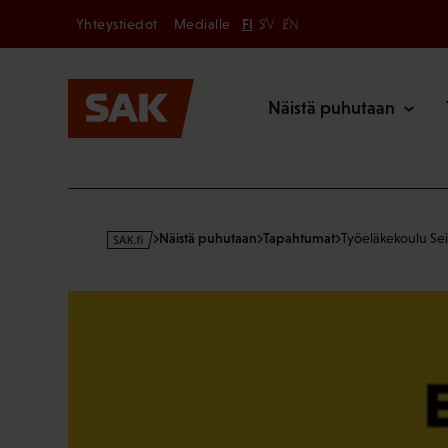
Secondary
Hyppää
Yhteystiedot
Medialle
FI
SV
EN
sisältöön
Päävalikk
Näistä puhutaan
s
Näistä puhutaan
Tapahtumat
Työeläkekoulu Sei
a
k
·
f
i