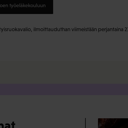
joen työeläkekouluun
rityisruokavalio, ilmoittauduthan viimeistään perjantaina 2
mat