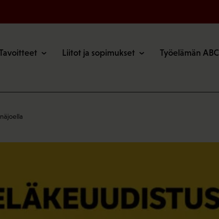
o
Tavoitteet
Liitot ja sopimukset
Työelämän ABC
näjoella