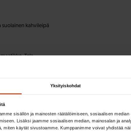
ja suolainen kahvileipä
maatikko, Tela
a sovittiin?
nivät?
Yksityiskohdat
n ja mitkä jäivät jatkovalmisteluun?
n asiat lopullisesti muotoutuvat osaksi lainsäädäntöä?
itä
iantuntija, Akava
mme sisällön ja mainosten räätälöimiseen, sosiaalisen median
iseen. Lisäksi jaamme sosiaalisen median, mainosalan ja analy
, miten käytät sivustoamme. Kumppanimme voivat yhdistää näitä t