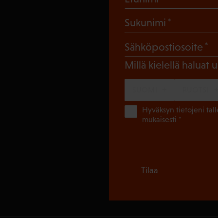
(Pakollin
Sukunimi
(
Sähköpostiosoite
Millä kielellä haluat u
SUOMI
RUOTSI
Hyväksyn tietojeni tal
mukaisesti *
Tilaa