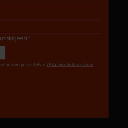
en)
Pakollinen)
(Pakollinen)
utiskirjeesi
(Pakollinen
lentamisen ja käsittelyn
SAK:n viestintärekisterin