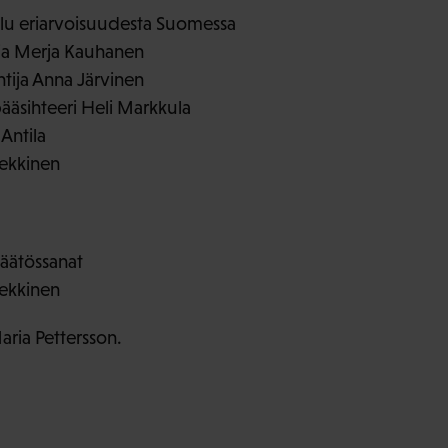
lu eriarvoisuudesta Suomessa
ija Merja Kauhanen
ntija Anna Järvinen
pääsihteeri Heli Markkula
Antila
iekkinen
äätössanat
iekkinen
aria Pettersson.