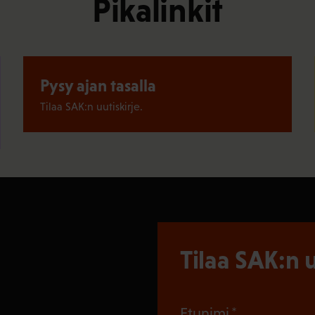
Pikalinkit
Pysy ajan tasalla
Tilaa SAK:n uutiskirje.
Tilaa SAK:n u
(Pakollinen
Etunimi