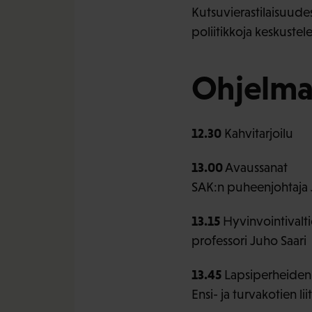
Kutsuvierastilaisuudes
poliitikkoja keskust
Ohjelm
12.30
Kahvitarjoilu
13.00
Avaussanat
SAK:n puheenjohtaja 
13.15
Hyvinvointivalti
professori Juho Saari
13.45
Lapsiperheiden
Ensi- ja turvakotien l