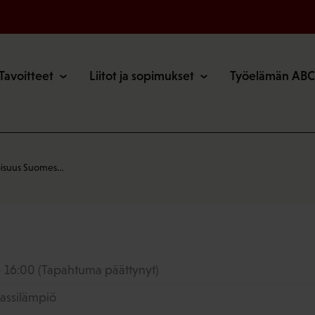
o
Tavoitteet
Liitot ja sopimukset
Työelämän ABC
voisuus Suomes…
- 16:00
(Tapahtuma päättynyt)
rassilämpiö