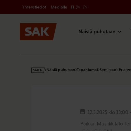
Secondary
Hyppää
Yhteystiedot
Medialle
FI
SV
EN
sisältöön
Päävalikk
Näistä puhutaan
s
Näistä puhutaan
Tapahtumat
Seminaari: Eriar
a
k
·
f
i
12.3.2025
klo 13:00 
Paikka: Musiikkitalo Te