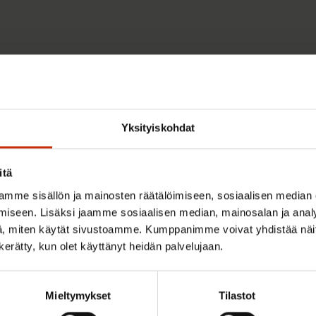
Yksityiskohdat
mat
itä
mme sisällön ja mainosten räätälöimiseen, sosiaalisen median
 vuodelle 2027
iseen. Lisäksi jaamme sosiaalisen median, mainosalan ja analy
, miten käytät sivustoamme. Kumppanimme voivat yhdistää näitä t
n kerätty, kun olet käyttänyt heidän palvelujaan.
u 2026
Mieltymykset
Tilastot