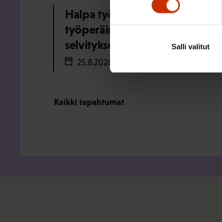
Halpa työ, kallis hinta: ulkomai
työperäinen hyväksikäyttö ja s
selvityksen julkaisu
Salli valitut
25.8.2026
Kaikki tapahtumat