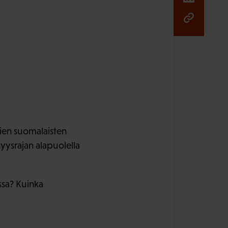
vien suomalaisten
ysrajan alapuolella
ssa? Kuinka