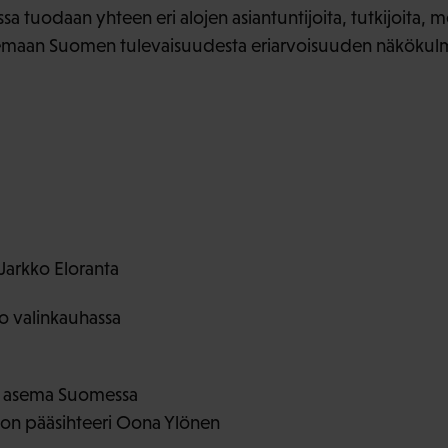
sa tuodaan yhteen eri alojen asiantuntijoita, tutkijoita, 
elemaan Suomen tulevaisuudesta eriarvoisuuden näkökul
a
Jarkko Eloranta
o valinkauhassa
 asema Suomessa
iiton pääsihteeri Oona Ylönen