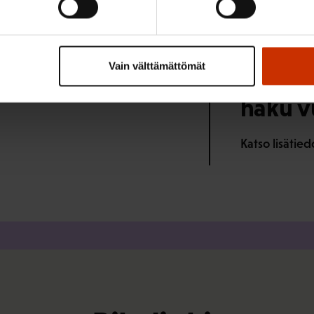
sten työntekijöiden
en kitkeminen -
1.8.2026
Vain välttämättömät
SAK:n 
haku v
Katso lisätie