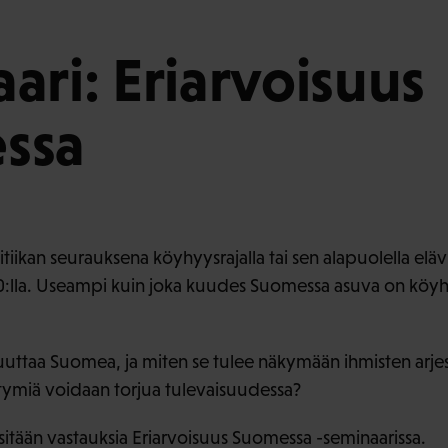
ari: Eriarvoisuus
ssa
tiikan seurauksena köyhyysrajalla tai sen alapuolella elä
:lla. Useampi kuin joka kuudes Suomessa asuva on köyhy
uttaa Suomea, ja miten se tulee näkymään ihmisten arje
tymiä voidaan torjua tulevaisuudessa?
sitään vastauksia Eriarvoisuus Suomessa -seminaarissa.