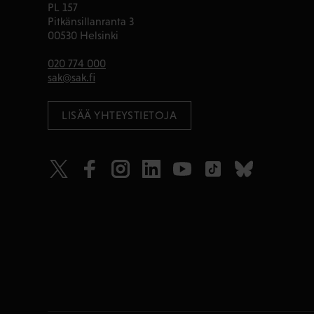
PL 157
Pitkänsillanranta 3
00530 Helsinki
020 774 000
sak@sak.fi
LISÄÄ YHTEYSTIETOJA