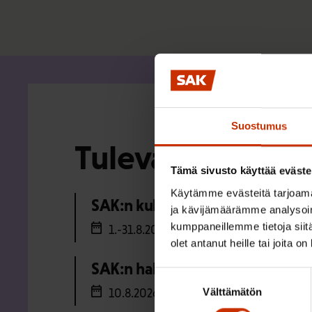
Suostumus
Tulevat tapahtu
Tämä sivusto käyttää eväste
Käytämme evästeitä tarjoama
SAK:n kulttuuriapurahojen haku
ja kävijämäärämme analysoim
kumppaneillemme tietoja siitä
1.-31.8.2026
olet antanut heille tai joita o
SAK:n hallituksen kokous eloku
Suostumuksen
Välttämätön
valinta
10.8.2026