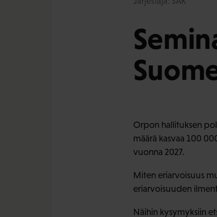
Järjestäjä: SAK
Semina
Suome
Orpon hallituksen poli
määrä kasvaa 100 000
vuonna 2027.
Miten eriarvoisuus mu
eriarvoisuuden ilmen
Näihin kysymyksiin et