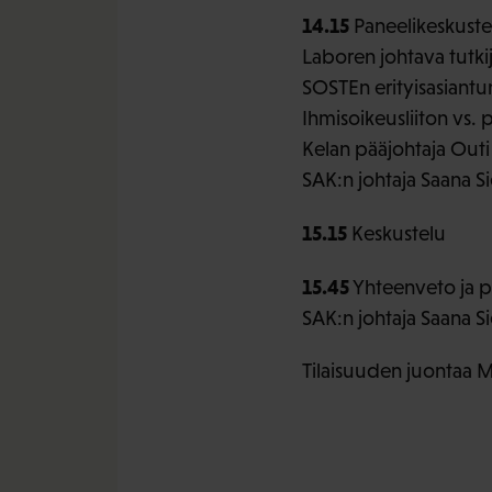
14.15
Paneelikeskuste
Laboren johtava tutk
SOSTEn erityisasiantu
Ihmisoikeusliiton vs. 
Kelan pääjohtaja Outi 
SAK:n johtaja Saana S
15.15
Keskustelu
15.45
Yhteenveto ja p
SAK:n johtaja Saana S
Tilaisuuden juontaa M