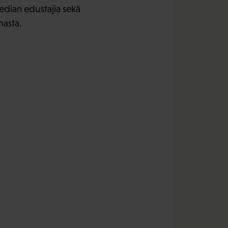
median edustajia sekä
masta.