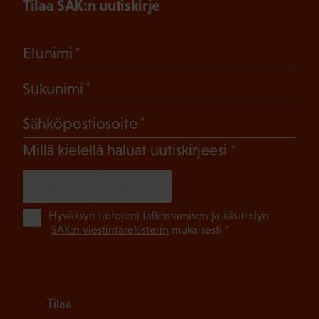
Tilaa SAK:n uutiskirje
(Pakollinen)
Etunimi
(Pakollinen)
Sukunimi
(Pakollinen)
Sähköpostiosoite
(Pakollinen)
Millä kielellä haluat uutiskirjeesi
SUOMI
RUOTSI
(Pa
Hyväksyn tietojeni tallentamisen ja käsittelyn
SAK:n viestintärekisterin
mukaisesti *
Tilaa