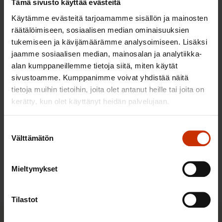
Tämä sivusto käyttää evästeitä
SAK:n hallituksen kokous elokuu 2026
Käytämme evästeitä tarjoamamme sisällön ja mainosten
räätälöimiseen, sosiaalisen median ominaisuuksien
10.8.2026
tukemiseen ja kävijämäärämme analysoimiseen. Lisäksi
jaamme sosiaalisen median, mainosalan ja analytiikka-
alan kumppaneillemme tietoja siitä, miten käytät
Halpa työ, kallis hinta: ulkomaisten
sivustoamme. Kumppanimme voivat yhdistää näitä
työntekijöiden työperäinen
tietoja muihin tietoihin, joita olet antanut heille tai joita on
hyväksikäyttö ja sen kitkeminen -
kerätty, kun olet käyttänyt heidän palvelujaan.
selvityksen julkaisu
Suostumuksen
25.8.2026
Välttämätön
valinta
Mieltymykset
Kaikki tapahtumat
Tilastot