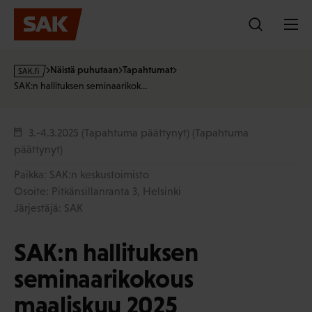
Hyppää
sisältöön
s
Näistä puhutaan
Tapahtumat
a
SAK:n hallituksen seminaarikok…
k
·
f
3.-4.3.2025 (Tapahtuma päättynyt)
(Tapahtuma
i
päättynyt)
Paikka: SAK:n keskustoimisto
Osoite: Pitkänsillanranta 3, Helsinki
Järjestäjä: SAK
SAK:n hallituksen
seminaarikokous
maaliskuu 2025