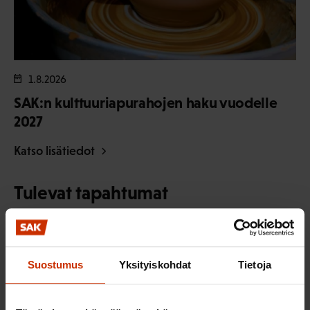
1.8.2026
SAK:n kulttuuriapurahojen haku vuodelle
2027
Katso lisätiedot
Tulevat tapahtumat
SAK:n kulttuuriapurahojen haku
vuodelle 2027
Suostumus
Yksityiskohdat
Tietoja
1.-31.8.2026