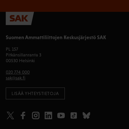
Suomen Ammattiliittojen Keskusjärjestö SAK
PL 157
Pitkänsillanranta 3
00530 Helsinki
020 774 000
sak@sak.fi
LISÄÄ YHTEYSTIETOJA