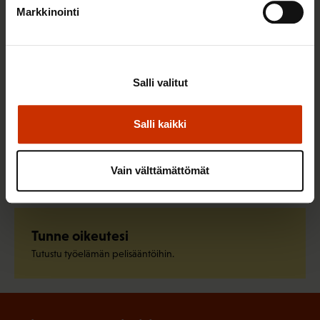
Pikalinkit
Markkinointi
Liity ammattiliittoon
Salli valitut
Löydä oma ammattiliittosi ja liity jo tänään.
Salli kaikki
Pysy ajan tasalla
Vain välttämättömät
Tilaa SAK:n uutiskirje.
Tunne oikeutesi
Tutustu työelämän pelisääntöihin.