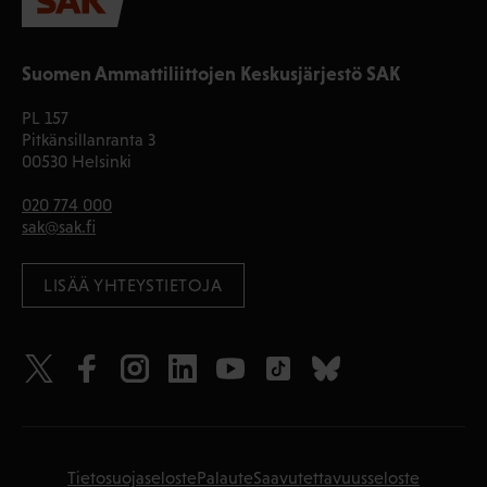
Suomen Ammattiliittojen Keskusjärjestö SAK
PL 157
Pitkänsillanranta 3
00530 Helsinki
020 774 000
sak@sak.fi
LISÄÄ YHTEYSTIETOJA
Tietosuojaseloste
Palaute
Saavutettavuusseloste