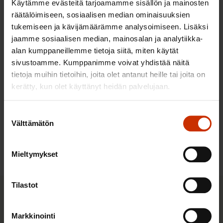
10.8.2026
Käytämme evästeitä tarjoamamme sisällön ja mainosten
räätälöimiseen, sosiaalisen median ominaisuuksien
tukemiseen ja kävijämäärämme analysoimiseen. Lisäksi
Halpa työ, kallis hinta: ulkomaisten
jaamme sosiaalisen median, mainosalan ja analytiikka-
alan kumppaneillemme tietoja siitä, miten käytät
työntekijöiden työperäinen
sivustoamme. Kumppanimme voivat yhdistää näitä
hyväksikäyttö ja sen kitkeminen -
tietoja muihin tietoihin, joita olet antanut heille tai joita on
selvityksen julkaisu
kerätty, kun olet käyttänyt heidän palvelujaan.
25.8.2026
Suostumuksen
Välttämätön
valinta
Kaikki tapahtumat
Mieltymykset
Tilastot
Pikalinkit
Markkinointi