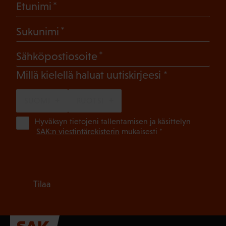
(Pakollinen)
Etunimi
(Pakollinen)
Sukunimi
(Pakollinen)
Sähköpostiosoite
(Pakollinen)
Millä kielellä haluat uutiskirjeesi
SUOMI
RUOTSI
(Pa
Hyväksyn tietojeni tallentamisen ja käsittelyn
SAK:n viestintärekisterin
mukaisesti *
Tilaa