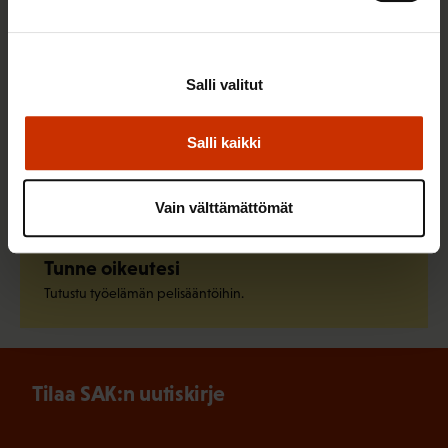
Liity ammattiliittoon
Löydä oma ammattiliittosi ja liity jo tänään.
Salli valitut
Salli kaikki
Pysy ajan tasalla
Tilaa SAK:n uutiskirje.
Vain välttämättömät
Tunne oikeutesi
Tutustu työelämän pelisääntöihin.
Tilaa SAK:n uutiskirje