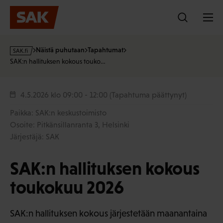
Hyppää
sisältöön
s
Näistä puhutaan
Tapahtumat
a
SAK:n hallituksen kokous touko…
k
·
f
4.5.2026
klo 09:00 - 12:00
(Tapahtuma päättynyt)
i
Paikka: SAK:n keskustoimisto
Osoite: Pitkänsillanranta 3, Helsinki
Järjestäjä: SAK
SAK:n hallituksen kokous
toukokuu 2026
SAK:n hallituksen kokous järjestetään maanantaina