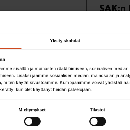
SAK:n 
haku v
Katso lisätie
Yksityiskohdat
itä
mme sisällön ja mainosten räätälöimiseen, sosiaalisen median
iseen. Lisäksi jaamme sosiaalisen median, mainosalan ja analy
, miten käytät sivustoamme. Kumppanimme voivat yhdistää näitä t
n kerätty, kun olet käyttänyt heidän palvelujaan.
Pikalinkit
Mieltymykset
Tilastot