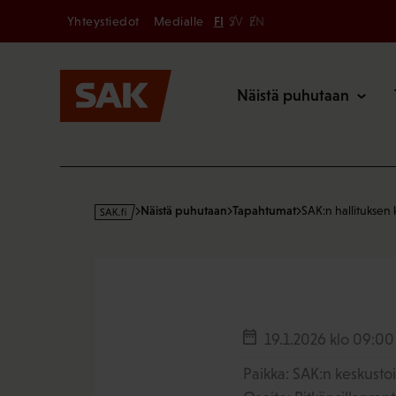
Secondary
Hyppää
Yhteystiedot
Medialle
FI
SV
EN
sisältöön
Päävalikk
Näistä puhutaan
s
Näistä puhutaan
Tapahtumat
SAK:n hallitukse
a
k
·
f
i
19.1.2026
klo 09:00
Paikka: SAK:n keskusto