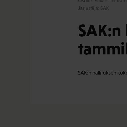
Osoite: Pitkänsillanrant
Järjestäjä: SAK
SAK:n 
tammi
SAK:n hallituksen kok