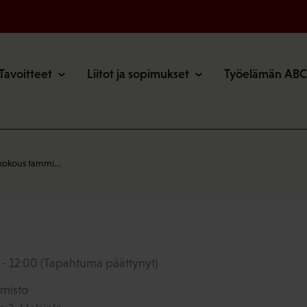
o
Tavoitteet
Liitot ja sopimukset
Työelämän ABC
n kokous tammi…
 - 12:00
(Tapahtuma päättynyt)
imisto