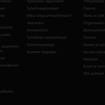
piminen
Työelämän sopimukset
Yhteystiedot
eet
Työehtosopimukset
Palaute
ämä
Miksi liittyä ammattiliittoon?
Tämä on SAK
Jäsenedut
Organisaatio
yöelämä
Ammattiliitot
Aluetoimistot
isuuden
Työelämän ammattilaiset
Historia
Työttömyyskassat
Nuoret ja opis
ja osaaminen
to
Avoimet työpaikat
Kansainvälin
rva
Medialle
denmukainen
Kuvat ja tunn
RSS-syötteet
sikäytön