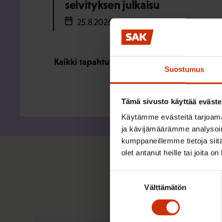
selvityksen julkaisu
25.8.2026
Kaikki tapahtumat
Suostumus
Tämä sivusto käyttää eväste
Käytämme evästeitä tarjoama
ja kävijämäärämme analysoim
kumppaneillemme tietoja siitä
olet antanut heille tai joita o
Suostumuksen
Välttämätön
valinta