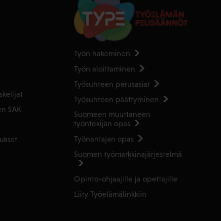
Työn hakeminen
Työn aloittaminen
Työsuhteen perusasiat
kelijat
Työsuhteen päättyminen
en SAK
Suomeen muuttaneen
työntekijän opas
Työnantajan opas
ukset
Suomen työmarkkinajärjestelmä
Opinto-ohjaajille ja opettajille
Liity Työelämälinkkiin