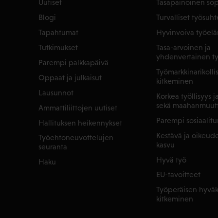
Uutiset
Tasapainoinen so
Blogi
Turvalliset työsuht
Tapahtumat
Hyvinvoiva työel
Tutkimukset
Tasa-arvoinen ja
yhdenvertainen t
Parempi palkkapäivä
Työmarkkinarikoll
Oppaat ja julkaisut
kitkeminen
Lausunnot
Korkea työllisyys 
sekä maahanmuut
Ammattiliittojen uutiset
Parempi sosiaalitu
Hallituksen heikennykset
Kestävä ja oikeu
Työehtoneuvottelujen
kasvu
seuranta
Hyvä työ
Haku
EU-tavoitteet
Työperäisen hyväk
kitkeminen