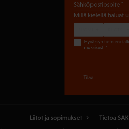
(
Sähköpostiosoite
Millä kielellä haluat u
SUOMI
RUOTSI
Hyväksyn tietojeni tal
mukaisesti *
Tilaa
Liitot ja sopimukset
Tietoa SAK