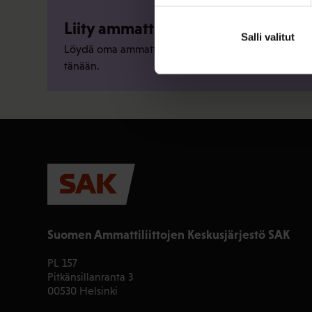
Liity ammattiliittoon
Salli valitut
Löydä oma ammattiliittosi ja liity jo
tänään.
Suomen Ammattiliittojen Keskusjärjestö SAK
PL 157
Pitkänsillanranta 3
00530 Helsinki