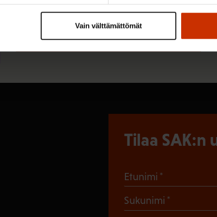
Pysy ajan tasalla
Vain välttämättömät
Tilaa SAK:n uutiskirje.
Tilaa SAK:n u
(Pakollinen
Etunimi
(Pakollin
Sukunimi