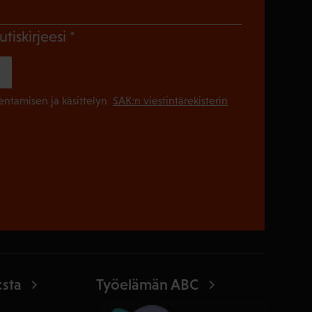
Pakollinen)
(Pakollinen)
utiskirjeesi
(Pakollinen
lentamisen ja käsittelyn
SAK:n viestintärekisterin
:sta
Työelämän ABC