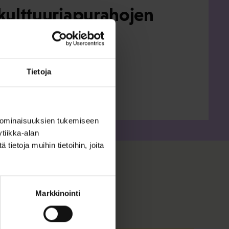
kulttuuriapurahojen
uodelle 2027
dot
Tietoja
 ominaisuuksien tukemiseen
tiikka-alan
ietoja muihin tietoihin, joita
Markkinointi