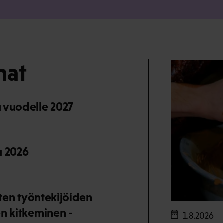
mat
 vuodelle 2027
u 2026
sten työntekijöiden
en kitkeminen -
1.8.2026