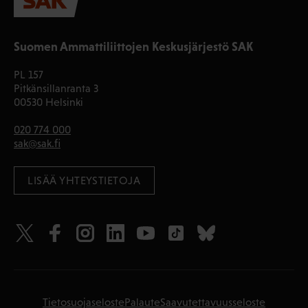
Suomen Ammattiliittojen Keskusjärjestö SAK
PL 157
Pitkänsillanranta 3
00530 Helsinki
020 774 000
sak@sak.fi
LISÄÄ YHTEYSTIETOJA
Tietosuojaseloste
Palaute
Saavutettavuusseloste