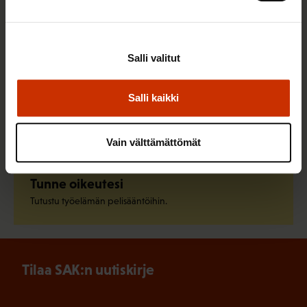
Liity ammattiliittoon
Löydä oma ammattiliittosi ja liity jo tänään.
Salli valitut
Salli kaikki
Pysy ajan tasalla
Tilaa SAK:n uutiskirje.
Vain välttämättömät
Tunne oikeutesi
Tutustu työelämän pelisääntöihin.
Tilaa SAK:n uutiskirje