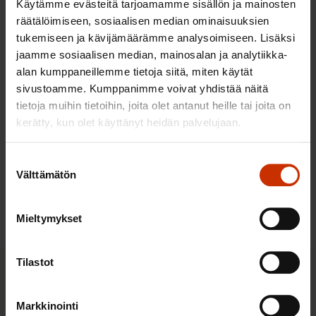
10.8.2026
Käytämme evästeitä tarjoamamme sisällön ja mainosten
räätälöimiseen, sosiaalisen median ominaisuuksien
tukemiseen ja kävijämäärämme analysoimiseen. Lisäksi
Halpa työ, kallis hinta: ulkomaisten
jaamme sosiaalisen median, mainosalan ja analytiikka-
alan kumppaneillemme tietoja siitä, miten käytät
työntekijöiden työperäinen
sivustoamme. Kumppanimme voivat yhdistää näitä
hyväksikäyttö ja sen kitkeminen -
tietoja muihin tietoihin, joita olet antanut heille tai joita on
selvityksen julkaisu
kerätty, kun olet käyttänyt heidän palvelujaan.
25.8.2026
Suostumuksen
Välttämätön
valinta
Kaikki tapahtumat
Mieltymykset
Tilastot
Pikalinkit
Markkinointi