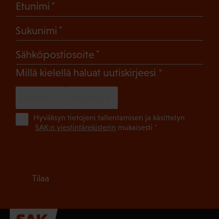
(Pakollinen)
Etunimi
(Pakollinen)
Sukunimi
(Pakollinen)
Sähköpostiosoite
(Pakollinen)
Millä kielellä haluat uutiskirjeesi
SUOMI
RUOTSI
(Pa
Hyväksyn tietojeni tallentamisen ja käsittelyn
SAK:n viestintärekisterin
mukaisesti *
Tilaa