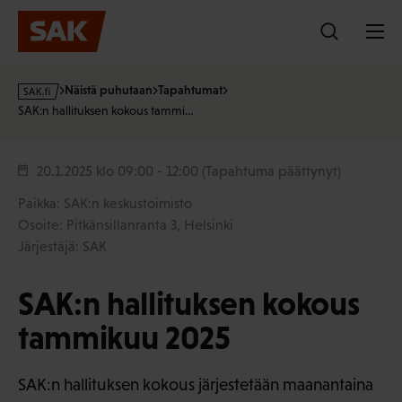
Hyppää
sisältöön
s
Näistä puhutaan
Tapahtumat
a
SAK:n hallituksen kokous tammi…
k
·
f
20.1.2025
klo 09:00 - 12:00
(Tapahtuma päättynyt)
i
Paikka: SAK:n keskustoimisto
Osoite: Pitkänsillanranta 3, Helsinki
Järjestäjä: SAK
SAK:n hallituksen kokous
tammikuu 2025
SAK:n hallituksen kokous järjestetään maanantaina