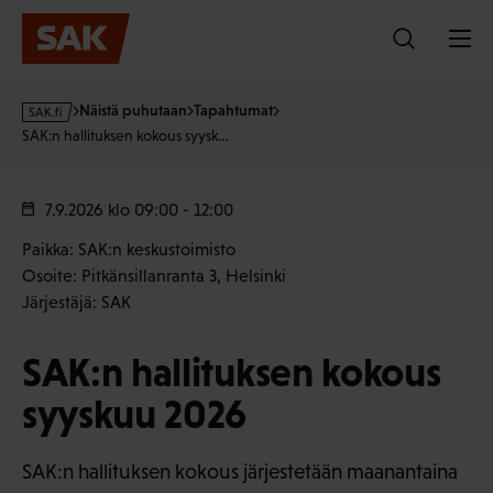
Hyppää
sisältöön
s
Näistä puhutaan
Tapahtumat
a
SAK:n hallituksen kokous syysk…
k
·
f
7.9.2026
klo 09:00 - 12:00
i
Paikka: SAK:n keskustoimisto
Osoite: Pitkänsillanranta 3, Helsinki
Järjestäjä: SAK
SAK:n hallituksen kokous
syyskuu 2026
SAK:n hallituksen kokous järjestetään maanantaina