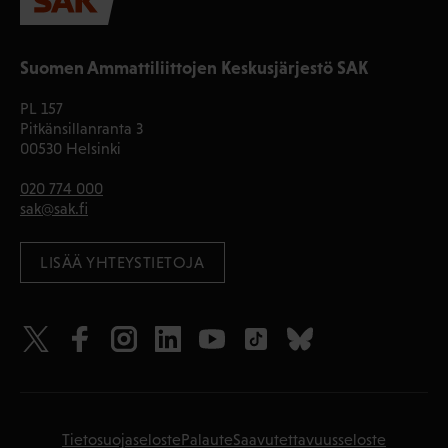
Suomen Ammattiliittojen Keskusjärjestö SAK
PL 157
Pitkänsillanranta 3
00530 Helsinki
020 774 000
sak@sak.fi
LISÄÄ YHTEYSTIETOJA
Tietosuojaseloste
Palaute
Saavutettavuusseloste