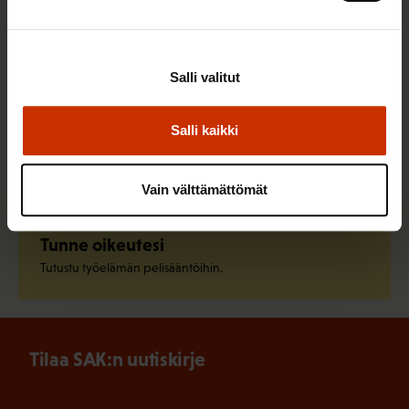
Liity ammattiliittoon
Löydä oma ammattiliittosi ja liity jo tänään.
Salli valitut
Salli kaikki
Pysy ajan tasalla
Tilaa SAK:n uutiskirje.
Vain välttämättömät
Tunne oikeutesi
Tutustu työelämän pelisääntöihin.
Tilaa SAK:n uutiskirje