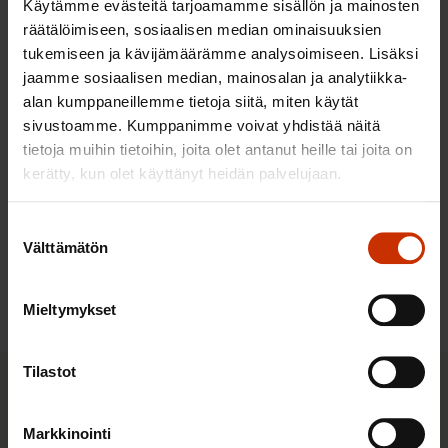
10.8.2026
Käytämme evästeitä tarjoamamme sisällön ja mainosten
räätälöimiseen, sosiaalisen median ominaisuuksien
tukemiseen ja kävijämäärämme analysoimiseen. Lisäksi
Halpa työ, kallis hinta: ulkomaisten
jaamme sosiaalisen median, mainosalan ja analytiikka-
alan kumppaneillemme tietoja siitä, miten käytät
työntekijöiden työperäinen
sivustoamme. Kumppanimme voivat yhdistää näitä
hyväksikäyttö ja sen kitkeminen -
tietoja muihin tietoihin, joita olet antanut heille tai joita on
selvityksen julkaisu
kerätty, kun olet käyttänyt heidän palvelujaan.
25.8.2026
Suostumuksen
Välttämätön
valinta
Kaikki tapahtumat
Mieltymykset
Tilastot
Pikalinkit
Markkinointi