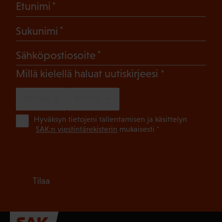
(Pakollinen)
Etunimi
(Pakollinen)
Sukunimi
(Pakollinen)
Sähköpostiosoite
(Pakollinen)
Millä kielellä haluat uutiskirjeesi
SUOMI
RUOTSI
(Pa
Hyväksyn tietojeni tallentamisen ja käsittelyn
SAK:n viestintärekisterin
mukaisesti *
Tilaa