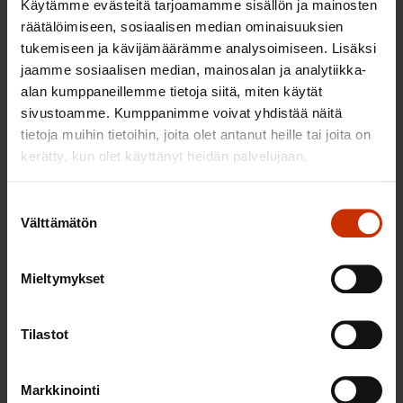
10.8.2026
Käytämme evästeitä tarjoamamme sisällön ja mainosten
räätälöimiseen, sosiaalisen median ominaisuuksien
tukemiseen ja kävijämäärämme analysoimiseen. Lisäksi
Halpa työ, kallis hinta: ulkomaisten
jaamme sosiaalisen median, mainosalan ja analytiikka-
alan kumppaneillemme tietoja siitä, miten käytät
työntekijöiden työperäinen
sivustoamme. Kumppanimme voivat yhdistää näitä
hyväksikäyttö ja sen kitkeminen -
tietoja muihin tietoihin, joita olet antanut heille tai joita on
selvityksen julkaisu
kerätty, kun olet käyttänyt heidän palvelujaan.
25.8.2026
Suostumuksen
Välttämätön
valinta
Kaikki tapahtumat
Mieltymykset
Tilastot
Pikalinkit
Markkinointi