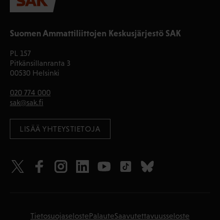
Suomen Ammattiliittojen Keskusjärjestö SAK
PL 157
Pitkänsillanranta 3
00530 Helsinki
020 774 000
sak@sak.fi
LISÄÄ YHTEYSTIETOJA
Tietosuojaseloste
Palaute
Saavutettavuusseloste