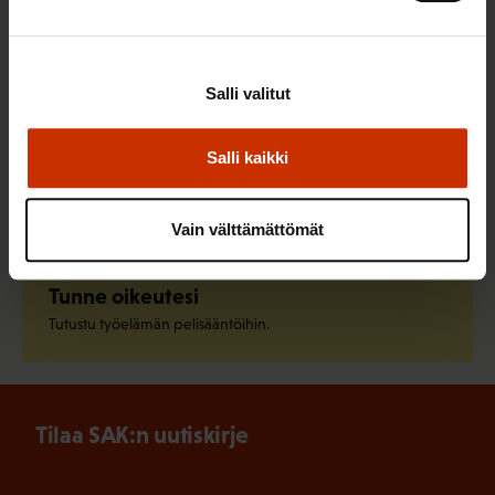
Liity ammattiliittoon
Löydä oma ammattiliittosi ja liity jo tänään.
Salli valitut
Salli kaikki
Pysy ajan tasalla
Tilaa SAK:n uutiskirje.
Vain välttämättömät
Tunne oikeutesi
Tutustu työelämän pelisääntöihin.
Tilaa SAK:n uutiskirje