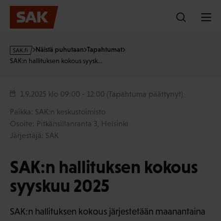
Hyppää
sisältöön
s
Näistä puhutaan
Tapahtumat
a
SAK:n hallituksen kokous syysk…
k
·
f
1.9.2025
klo 09:00 - 12:00
(Tapahtuma päättynyt)
i
Paikka: SAK:n keskustoimisto
Osoite: Pitkänsillanranta 3, Helsinki
Järjestäjä: SAK
SAK:n hallituksen kokous
syyskuu 2025
SAK:n hallituksen kokous järjestetään maanantaina