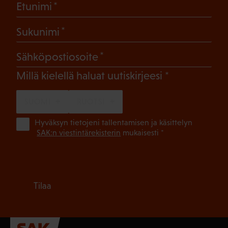
(Pakollinen)
Etunimi
(Pakollinen)
Sukunimi
(Pakollinen)
Sähköpostiosoite
(Pakollinen)
Millä kielellä haluat uutiskirjeesi
SUOMI
RUOTSI
(Pa
Hyväksyn tietojeni tallentamisen ja käsittelyn
SAK:n viestintärekisterin
mukaisesti *
Tilaa