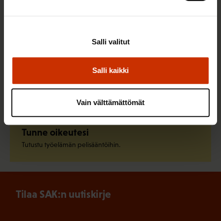
Liity ammattiliittoon
Löydä oma ammattiliittosi ja liity jo tänään.
Salli valitut
Salli kaikki
Pysy ajan tasalla
Tilaa SAK:n uutiskirje.
Vain välttämättömät
Tunne oikeutesi
Tutustu työelämän pelisääntöihin.
Tilaa SAK:n uutiskirje