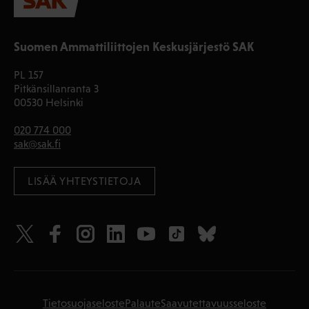
Suomen Ammattiliittojen Keskusjärjestö SAK
PL 157
Pitkänsillanranta 3
00530 Helsinki
020 774 000
sak@sak.fi
LISÄÄ YHTEYSTIETOJA
Tietosuojaseloste
Palaute
Saavutettavuusseloste