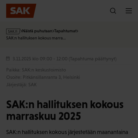
Hyppää
sisältöön
s
Näistä puhutaan
Tapahtumat
a
SAK:n hallituksen kokous marra…
k
·
f
3.11.2025
klo 09:00 - 12:00
(Tapahtuma päättynyt)
i
Paikka: SAK:n keskustoimisto
Osoite: Pitkänsillanranta 3, Helsinki
Järjestäjä: SAK
SAK:n hallituksen kokous
marraskuu 2025
SAK:n hallituksen kokous järjestetään maanantaina