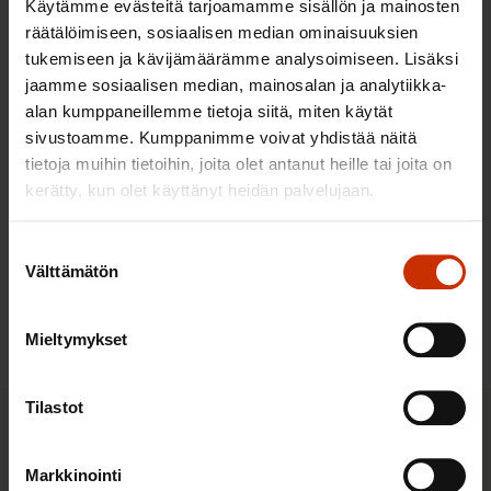
10.8.2026
Käytämme evästeitä tarjoamamme sisällön ja mainosten
räätälöimiseen, sosiaalisen median ominaisuuksien
tukemiseen ja kävijämäärämme analysoimiseen. Lisäksi
Halpa työ, kallis hinta: ulkomaisten
jaamme sosiaalisen median, mainosalan ja analytiikka-
alan kumppaneillemme tietoja siitä, miten käytät
työntekijöiden työperäinen
sivustoamme. Kumppanimme voivat yhdistää näitä
hyväksikäyttö ja sen kitkeminen -
tietoja muihin tietoihin, joita olet antanut heille tai joita on
selvityksen julkaisu
kerätty, kun olet käyttänyt heidän palvelujaan.
25.8.2026
Suostumuksen
Välttämätön
valinta
Kaikki tapahtumat
Mieltymykset
Tilastot
Pikalinkit
Markkinointi