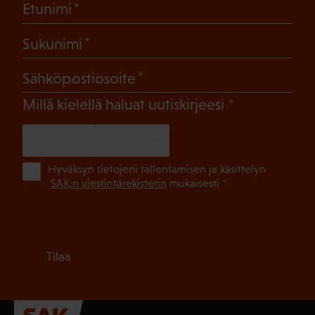
(Pakollinen)
Etunimi
(Pakollinen)
Sukunimi
(Pakollinen)
Sähköpostiosoite
(Pakollinen)
Millä kielellä haluat uutiskirjeesi
SUOMI
RUOTSI
(Pa
Hyväksyn tietojeni tallentamisen ja käsittelyn
SAK:n viestintärekisterin
mukaisesti *
Tilaa