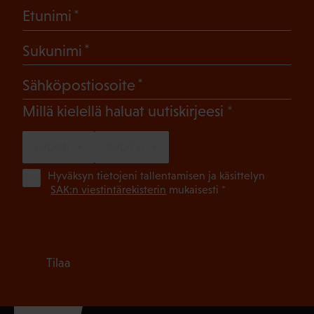
(Pakollinen)
Etunimi
(Pakollinen)
Sukunimi
(Pakollinen)
Sähköpostiosoite
(Pakollinen)
Millä kielellä haluat uutiskirjeesi
SUOMI
RUOTSI
(Pa
Hyväksyn tietojeni tallentamisen ja käsittelyn
SAK:n viestintärekisterin
mukaisesti *
Tilaa