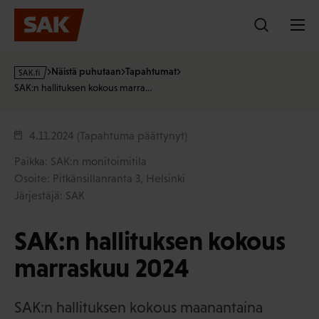
Hyppää
sisältöön
s
Näistä puhutaan
Tapahtumat
a
SAK:n hallituksen kokous marra…
k
·
f
4.11.2024
(Tapahtuma päättynyt)
i
Paikka: SAK:n monitoimitila
Osoite: Pitkänsillanranta 3, Helsinki
Järjestäjä: SAK
SAK:n hallituksen kokous
marraskuu 2024
SAK:n hallituksen kokous maanantaina