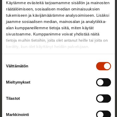
Käytämme evästeitä tarjoamamme sisällön ja mainosten
10.8.2026
räätälöimiseen, sosiaalisen median ominaisuuksien
tukemiseen ja kävijämäärämme analysoimiseen. Lisäksi
jaamme sosiaalisen median, mainosalan ja analytiikka-
Halpa työ, kallis hinta: ulkomaisten
alan kumppaneillemme tietoja siitä, miten käytät
työntekijöiden työperäinen
sivustoamme. Kumppanimme voivat yhdistää näitä
hyväksikäyttö ja sen kitkeminen -
tietoja muihin tietoihin, joita olet antanut heille tai joita on
selvityksen julkaisu
kerätty, kun olet käyttänyt heidän palvelujaan.
25.8.2026
Suostumuksen
Välttämätön
valinta
Kaikki tapahtumat
Mieltymykset
Tilastot
Pikalinkit
Markkinointi