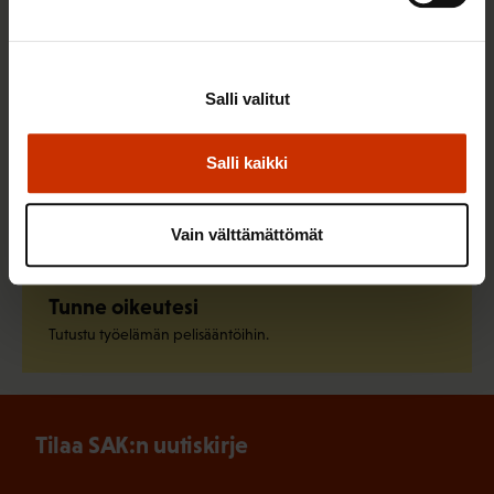
Liity ammattiliittoon
Löydä oma ammattiliittosi ja liity jo tänään.
Salli valitut
Salli kaikki
Pysy ajan tasalla
Tilaa SAK:n uutiskirje.
Vain välttämättömät
Tunne oikeutesi
Tutustu työelämän pelisääntöihin.
Tilaa SAK:n uutiskirje