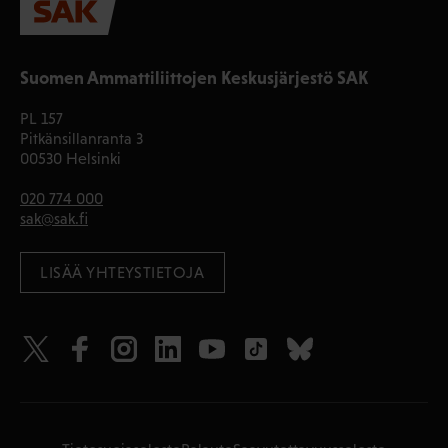
Suomen Ammattiliittojen Keskusjärjestö SAK
PL 157
Pitkänsillanranta 3
00530 Helsinki
020 774 000
sak@sak.fi
LISÄÄ YHTEYSTIETOJA