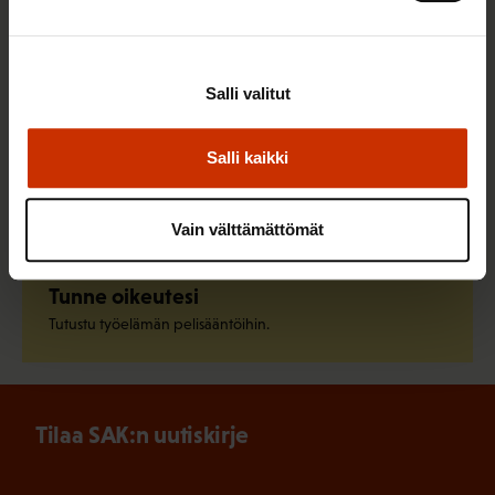
Liity ammattiliittoon
Löydä oma ammattiliittosi ja liity jo tänään.
Salli valitut
Salli kaikki
Pysy ajan tasalla
Tilaa SAK:n uutiskirje.
Vain välttämättömät
Tunne oikeutesi
Tutustu työelämän pelisääntöihin.
Tilaa SAK:n uutiskirje