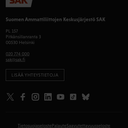
Suomen Ammattiliittojen Keskusjärjestö SAK
PL 157
Pitkänsillanranta 3
00530 Helsinki
020 774 000
sak@sak.fi
LISÄÄ YHTEYSTIETOJA
Tietosuojaseloste
Palaute
Saavutettavuusseloste