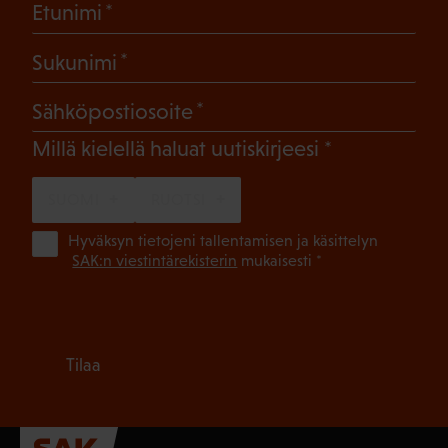
(Pakollinen)
Etunimi
(Pakollinen)
Sukunimi
(Pakollinen)
Sähköpostiosoite
(Pakollinen)
Millä kielellä haluat uutiskirjeesi
SUOMI
RUOTSI
(Pa
Hyväksyn tietojeni tallentamisen ja käsittelyn
SAK:n viestintärekisterin
mukaisesti *
Tilaa