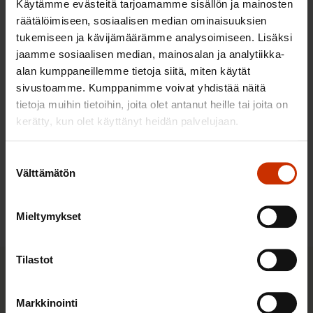
10.8.2026
Käytämme evästeitä tarjoamamme sisällön ja mainosten
räätälöimiseen, sosiaalisen median ominaisuuksien
tukemiseen ja kävijämäärämme analysoimiseen. Lisäksi
Halpa työ, kallis hinta: ulkomaisten
jaamme sosiaalisen median, mainosalan ja analytiikka-
alan kumppaneillemme tietoja siitä, miten käytät
työntekijöiden työperäinen
sivustoamme. Kumppanimme voivat yhdistää näitä
hyväksikäyttö ja sen kitkeminen -
tietoja muihin tietoihin, joita olet antanut heille tai joita on
selvityksen julkaisu
kerätty, kun olet käyttänyt heidän palvelujaan.
25.8.2026
Suostumuksen
Välttämätön
valinta
Kaikki tapahtumat
Mieltymykset
Tilastot
Pikalinkit
Markkinointi