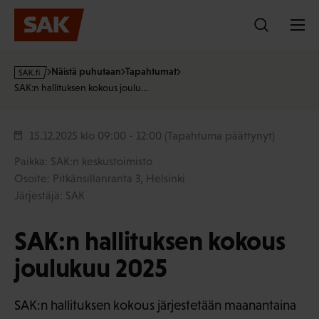
Hyppää
sisältöön
s
Näistä puhutaan
Tapahtumat
a
SAK:n hallituksen kokous joulu…
k
·
f
15.12.2025
klo 09:00 - 12:00
(Tapahtuma päättynyt)
i
Paikka: SAK:n keskustoimisto
Osoite: Pitkänsillanranta 3, Helsinki
Järjestäjä: SAK
SAK:n hallituksen kokous
joulukuu 2025
SAK:n hallituksen kokous järjestetään maanantaina