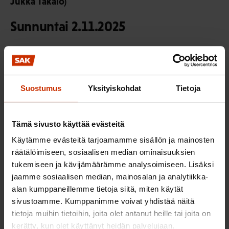
Jukka Takalo)
Sunnuntai 2.11.2025
10.00 Keskusteleva kansanedustajapaneeli
Panelisteina kansanedustajat Heikki Autto (kok.),
Hanna Sarkkinen (vas.), Tytti Tuppurainen (sd.) ja
Suostumus
Yksityiskohdat
Tietoja
Mika Riipi (kesk.)
12.00 Päätössanat ja lähtölounas
Tämä sivusto käyttää evästeitä
Käytämme evästeitä tarjoamamme sisällön ja mainosten
Ilmoittautuminen tilaisuuteen on
räätälöimiseen, sosiaalisen median ominaisuuksien
päättynyt!
tukemiseen ja kävijämäärämme analysoimiseen. Lisäksi
jaamme sosiaalisen median, mainosalan ja analytiikka-
Tilaisuus on tarkoitettu SAK:laisten ammattiliittojen
alan kumppaneillemme tietoja siitä, miten käytät
sivustoamme. Kumppanimme voivat yhdistää näitä
jäsenille. Ilmoittautuminen päättyi 30.9.2025.
tietoja muihin tietoihin, joita olet antanut heille tai joita on
Tarkemmat hintatiedot löydät
kerätty, kun olet käyttänyt heidän palvelujaan.