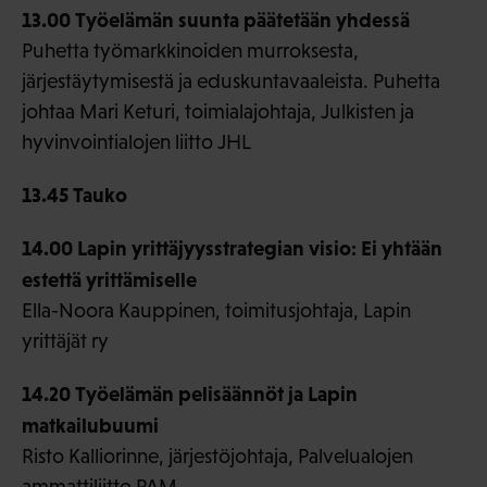
13.00 Työelämän suunta päätetään yhdessä
Puhetta työmarkkinoiden murroksesta,
järjestäytymisestä ja eduskuntavaaleista. Puhetta
johtaa Mari Keturi, toimialajohtaja, Julkisten ja
hyvinvointialojen liitto JHL
13.45 Tauko
14.00 Lapin yrittäjyysstrategian visio: Ei yhtään
estettä yrittämiselle
Ella-Noora Kauppinen, toimitusjohtaja, Lapin
yrittäjät ry
14.20 Työelämän pelisäännöt ja Lapin
matkailubuumi
Risto Kalliorinne, järjestöjohtaja, Palvelualojen
ammattiliitto PAM