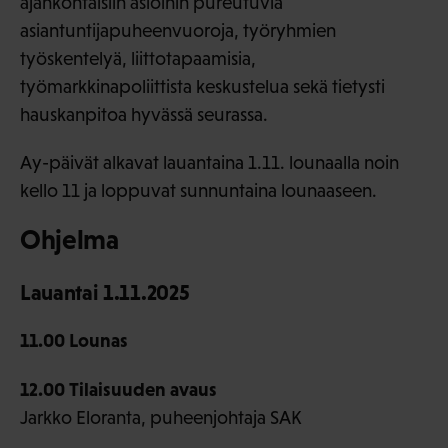
ajankohtaisiin asioihin pureutuvia
asiantuntijapuheenvuoroja, työryhmien
työskentelyä, liittotapaamisia,
työmarkkinapoliittista keskustelua sekä tietysti
hauskanpitoa hyvässä seurassa.
Ay-päivät alkavat lauantaina 1.11. lounaalla noin
kello 11 ja loppuvat sunnuntaina lounaaseen.
Ohjelma
Lauantai 1.11.2025
11.00 Lounas
12.00 Tilaisuuden avaus
Jarkko Eloranta, puheenjohtaja SAK