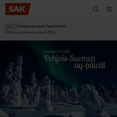
Hyppää
sisältöön
s
Näistä puhutaan
Tapahtumat
a
Pohjois-Suomen ay-päivät 2025…
k
·
f
i