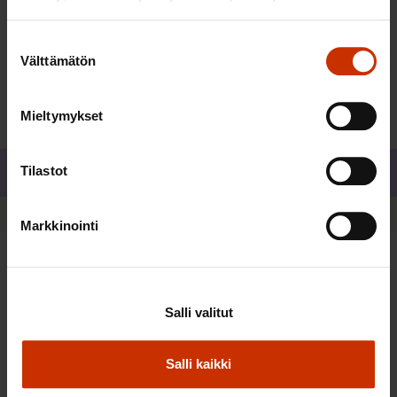
ilmoittautumislomakkeesta.
Suostumuksen
Välttämätön
valinta
Ilmoittaudu viimeistään 30.9.
Mieltymykset
Tilastot
Jaa
Markkinointi
Salli valitut
Salli kaikki