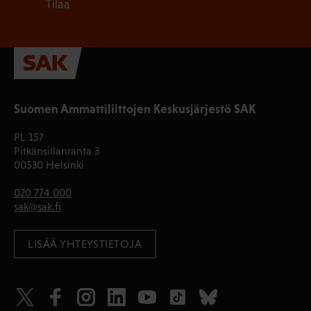
Tilaa
Suomen Ammattiliittojen Keskusjärjestö SAK
PL 157
Pitkänsillanranta 3
00530 Helsinki
020 774 000
sak@sak.fi
LISÄÄ YHTEYSTIETOJA