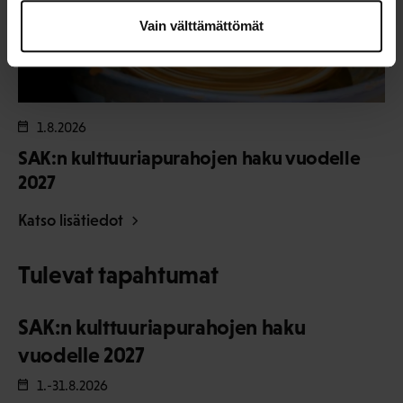
Vain välttämättömät
1.8.2026
SAK:n kulttuuriapurahojen haku vuodelle
2027
Katso lisätiedot
Tulevat tapahtumat
SAK:n kulttuuriapurahojen haku
vuodelle 2027
1.-31.8.2026