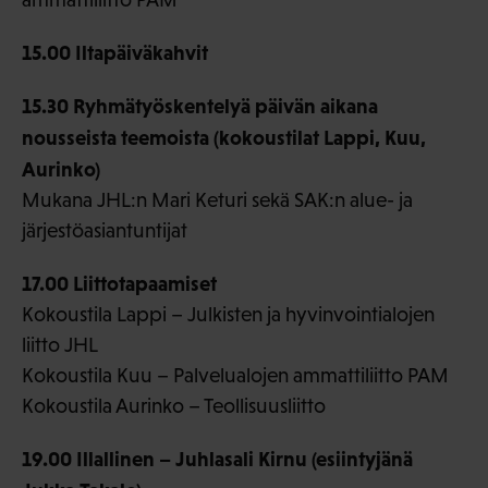
15.00 Iltapäiväkahvit
15.30 Ryhmätyöskentelyä päivän aikana
nousseista teemoista (kokoustilat Lappi, Kuu,
Aurinko)
Mukana JHL:n Mari Keturi sekä SAK:n alue- ja
järjestöasiantuntijat
17.00 Liittotapaamiset
Kokoustila Lappi – Julkisten ja hyvinvointialojen
liitto JHL
Kokoustila Kuu – Palvelualojen ammattiliitto PAM
Kokoustila Aurinko – Teollisuusliitto
19.00 Illallinen – Juhlasali Kirnu (esiintyjänä