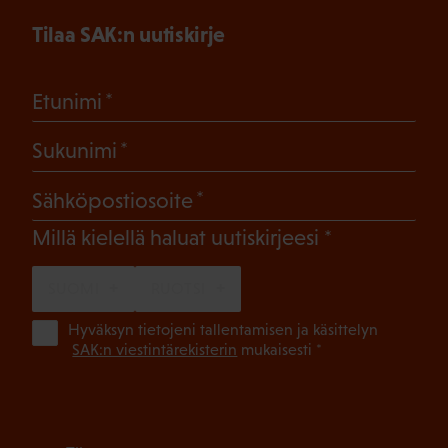
Tilaa SAK:n uutiskirje
(Pakollinen)
Etunimi
(Pakollinen)
Sukunimi
(Pakollinen)
Sähköpostiosoite
(Pakollinen)
Millä kielellä haluat uutiskirjeesi
SUOMI
RUOTSI
(Pa
Hyväksyn tietojeni tallentamisen ja käsittelyn
SAK:n viestintärekisterin
mukaisesti *