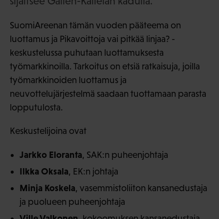
sijaitsee Gallen-Kallelan kadulla.
SuomiAreenan tämän vuoden pääteema on
luottamus ja Pikavoittoja vai pitkää linjaa? -
keskustelussa puhutaan luottamuksesta
työmarkkinoilla. Tarkoitus on etsiä ratkaisuja, joilla
työmarkkinoiden luottamus ja
neuvottelujärjestelmä saadaan tuottamaan parasta
lopputulosta.
Keskustelijoina ovat
Jarkko Eloranta
, SAK:n puheenjohtaja
Ilkka Oksala
, EK:n johtaja
Minja Koskela
, vasemmistoliiton kansanedustaja
ja puolueen puheenjohtaja
Ville Valkonen
, kokoomuksen kansanedustaja