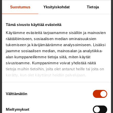
Suostumus
Yksityiskohdat
Tietoja
Tämä sivusto käyttää evästeitä
Käytämme evästeitä tarjoamamme sisällön ja mainosten
räätälöimiseen, sosiaalisen median ominaisuuksien
tukemiseen ja kävijämäärämme analysoimiseen. Lisäksi
jaamme sosiaalisen median, mainosalan ja analytiikka-
alan kumppaneillemme tietoja siitä, miten käytät
sivustoamme. Kumppanimme voivat yhdistää näitä
tietoja muihin tietoihin, joita olet antanut heille tai joita on
kerätty, kun olet käyttänyt heidän palvelujaan.
1.8.2026
SAK:n kulttuuriapurahojen haku vuodelle
Suostumuksen
2027
Välttämätön
valinta
Katso lisätiedot
Mieltymykset