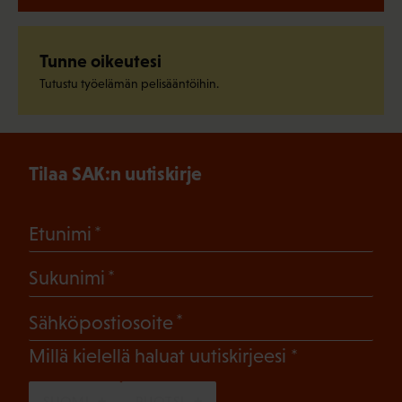
Tunne oikeutesi
Tutustu työelämän pelisääntöihin.
Tilaa SAK:n uutiskirje
(Pakollinen)
Etunimi
(Pakollinen)
Sukunimi
(Pakollinen)
Sähköpostiosoite
(Pakollinen)
Millä kielellä haluat uutiskirjeesi
SUOMI
RUOTSI