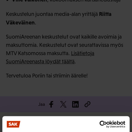
Riitta
Keskustelun juontaa media-alan yrittäjä
Väkeväinen
.
SuomiAreenan keskustelut ovat kaikille avoimia ja
maksuttomia. Keskustelut ovat seurattavissa myös
MTV Katsomossa maksutta.
Lisätietoja
SuomiAreenasta löydät täältä
.
Tervetuloa Poriin tai striimin äärelle!
Jaa