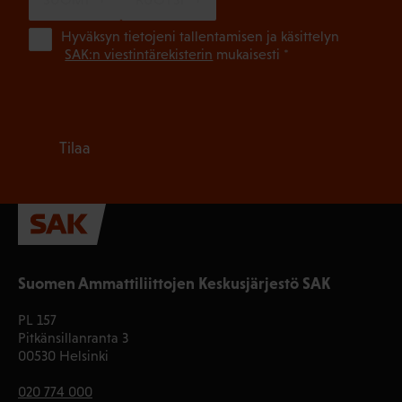
(Pa
Hyväksyn tietojeni tallentamisen ja käsittelyn
SAK:n viestintärekisterin
mukaisesti *
Tilaa
Suomen Ammattiliittojen Keskusjärjestö SAK
PL 157
Pitkänsillanranta 3
00530 Helsinki
020 774 000