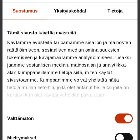
Suostumus
Yksityiskohdat
Tietoja
Tämä sivusto käyttää evästeitä
Käytämme evästeitä tarjoamamme sisällön ja mainosten
räätälöimiseen, sosiaalisen median ominaisuuksien
tukemiseen ja kävijämäärämme analysoimiseen. Lisäksi
jaamme sosiaalisen median, mainosalan ja analytiikka-
alan kumppaneillemme tietoja siitä, miten käytät
sivustoamme. Kumppanimme voivat yhdistää näitä
tietoja muihin tietoihin, joita olet antanut heille tai joita on
kerätty, kun olet käyttänyt heidän palvelujaan.
1.8.2026
SAK:n kulttuuriapurahojen haku vuodelle
Suostumuksen
2027
Välttämätön
valinta
Katso lisätiedot
Mieltymykset