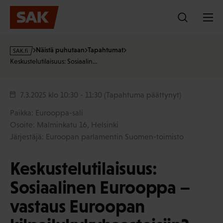
Hyppää
sisältöön
s
Näistä puhutaan
Tapahtumat
a
Keskustelutilaisuus: Sosiaalin…
k
·
f
7.3.2025
klo 10:30 - 11:30
(Tapahtuma päättynyt)
i
Paikka: Eurooppa-sali
Osoite: Malminkatu 16, Helsinki
Järjestäjä: Euroopan parlamentin Suomen-toimisto
Keskustelutilaisuus:
Sosiaalinen Eurooppa –
vastaus Euroopan