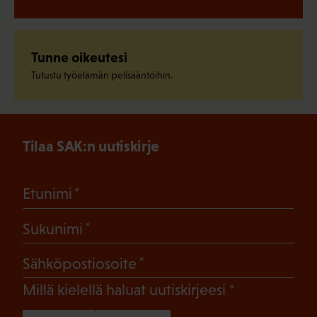
Tunne oikeutesi
Tutustu työelämän pelisääntöihin.
Tilaa SAK:n uutiskirje
(Pakollinen)
Etunimi
(Pakollinen)
Sukunimi
(Pakollinen)
Sähköpostiosoite
(Pakollinen)
Millä kielellä haluat uutiskirjeesi