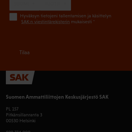
SUOMI
RUOTSI
(Pa
Hyväksyn tietojeni tallentamisen ja käsittelyn
SAK:n viestintärekisterin
mukaisesti *
Tilaa
Suomen Ammattiliittojen Keskusjärjestö SAK
PL 157
Pitkänsillanranta 3
00530 Helsinki