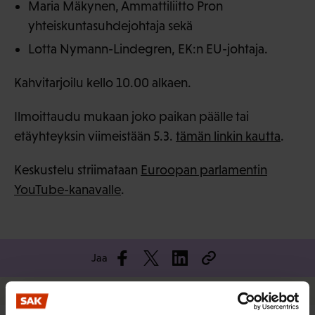
Maria Mäkynen, Ammattiliitto Pron
yhteiskuntasuhdejohtaja sekä
Lotta Nymann-Lindegren, EK:n EU-johtaja.
Kahvitarjoilu kello 10.00 alkaen.
Ilmoittaudu mukaan joko paikan päälle tai
etäyhteyksin viimeistään 5.3.
tämän linkin kautta
.
Keskustelu striimataan
Euroopan parlamentin
YouTube-kanavalle
.
Jaa