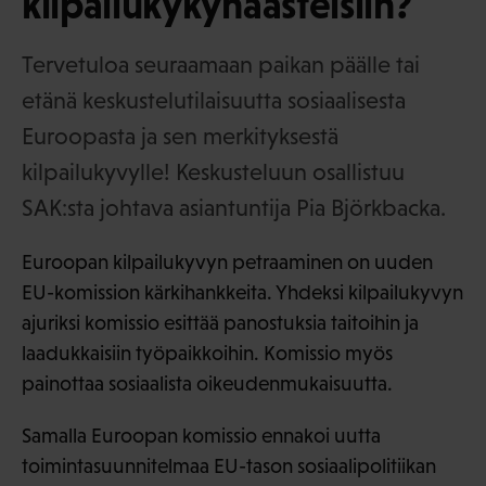
kilpailukykyhaasteisiin?
Tervetuloa seuraamaan paikan päälle tai
etänä keskustelutilaisuutta sosiaalisesta
Euroopasta ja sen merkityksestä
kilpailukyvylle! Keskusteluun osallistuu
SAK:sta johtava asiantuntija Pia Björkbacka.
Euroopan kilpailukyvyn petraaminen on uuden
EU-komission kärkihankkeita. Yhdeksi kilpailukyvyn
ajuriksi komissio esittää panostuksia taitoihin ja
laadukkaisiin työpaikkoihin. Komissio myös
painottaa sosiaalista oikeudenmukaisuutta.
Samalla Euroopan komissio ennakoi uutta
toimintasuunnitelmaa EU-tason sosiaalipolitiikan