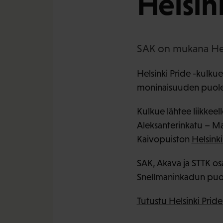
Helsin
SAK on mukana Hels
Helsinki Pride -kulku
moninaisuuden puolest
Kulkue lähtee liikkeell
Aleksanterinkatu – Ma
Kaivopuiston
Helsinki
SAK, Akava ja STTK os
Snellmaninkadun puole
Tutustu Helsinki Prid