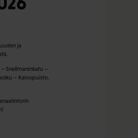
2026
suuden ja
tä.
ri – Snellmaninkatu –
polku – Kaivopuisto.
enaatintorin
n!