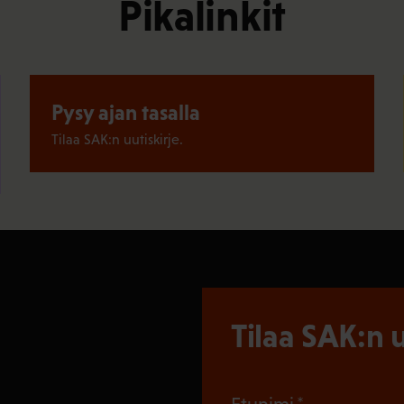
Pikalinkit
Pysy ajan tasalla
Tilaa SAK:n uutiskirje.
Tilaa SAK:n u
(Pakollinen