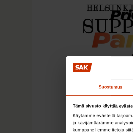
SAK on Helsinki Pride
Suostumus
Osallistu myös SAK
Tämä sivusto käyttää eväste
Käytämme evästeitä tarjoama
ja kävijämäärämme analysoim
kumppaneillemme tietoja siitä