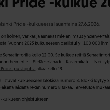
ki Pride -kulkue 
inki Pride -kulkueessa lauantaina 27.6.2026.
e on iloinen, värikäs ja äänekäs mielenilmaus yhdenvertai
a. Vuonna 2025 kulkueeseen osallistui yli 100 000 ihmis
e Senaatintorilta kello 12.00. Se kulkee reittiä Senaatinto
nnerheimintie – Eteläesplanadi – Kasarmikatu – Neitsyt
 Pride -puistojuhla
alkaa kello 13.
allistuvat kulkueeseen blokissa numero 8. Blokki löytyy S
iselta laidalta rekan numero 8 takaa. Tervetuloa mukaa
e -kulkueen ohjeistukseen.