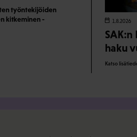
sten työntekijöiden
en kitkeminen -
1.8.2026
SAK:n 
haku v
Katso lisätie