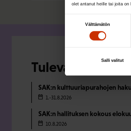
olet antanut heille tai joita o
Suostumuksen
Välttämätön
valinta
Salli valitut
Tulevat tapahtu
SAK:n kulttuuriapurahojen haku
1.-31.8.2026
SAK:n hallituksen kokous eloku
10.8.2026