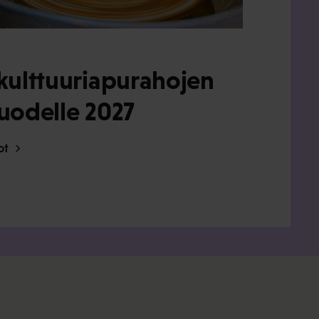
kulttuuriapurahojen
uodelle 2027
dot