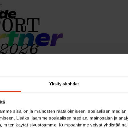
n virallinen kumppani 2026.
Yksityiskohdat
:n, Akavan ja STTK:n Helsinki Pride -tapahtumaan 23.6.
itä
mme sisällön ja mainosten räätälöimiseen, sosiaalisen median
iseen. Lisäksi jaamme sosiaalisen median, mainosalan ja analy
, miten käytät sivustoamme. Kumppanimme voivat yhdistää näitä t