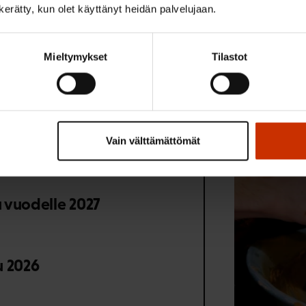
n kerätty, kun olet käyttänyt heidän palvelujaan.
Mieltymykset
Tilastot
Vain välttämättömät
mat
 vuodelle 2027
u 2026