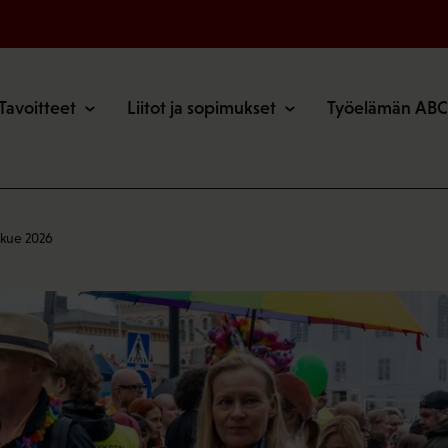
o
Tavoitteet
Liitot ja sopimukset
Työelämän ABC
lkue 2026