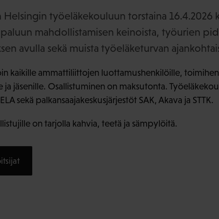
Helsingin työeläkekouluun torstaina 16.4.2026 
aluun mahdollistamisen keinoista, työurien pid
en avulla sekä muista työeläketurvan ajankohtaisi
 kaikille ammattiliittojen luottamushenkilöille, toimihenk
lle ja jäsenille. Osallistuminen on maksutonta. Työeläkekou
ELA sekä palkansaajakeskusjärjestöt SAK, Akava ja STTK.
listujille on tarjolla kahvia, teetä ja sämpylöitä.
tsijat