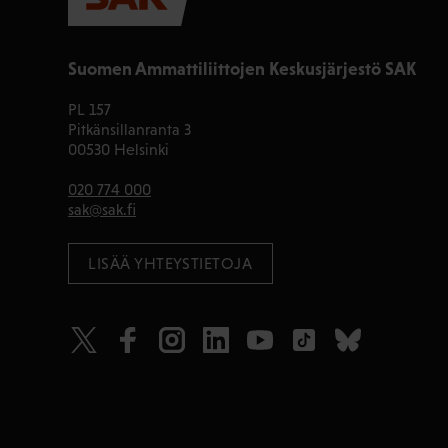
Suomen Ammattiliittojen Keskusjärjestö SAK
PL 157
Pitkänsillanranta 3
00530 Helsinki
020 774 000
sak@sak.fi
LISÄÄ YHTEYSTIETOJA