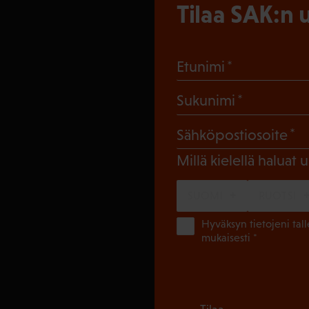
Tilaa SAK:n u
(Pakollinen
Etunimi
(Pakollin
Sukunimi
(
Sähköpostiosoite
Millä kielellä haluat u
SUOMI
RUOTSI
Hyväksyn tietojeni tal
mukaisesti *