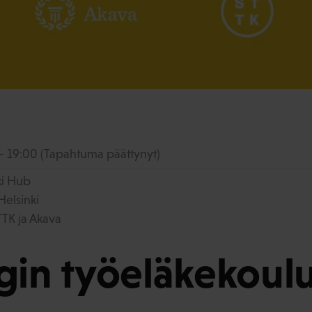
 - 19:00
(Tapahtuma päättynyt)
ki Hub
Helsinki
STTK ja Akava
gin työeläkekoul