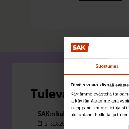
Suostumus
Tämä sivusto käyttää eväste
Tulevat tapahtu
Käytämme evästeitä tarjoama
ja kävijämäärämme analysoim
kumppaneillemme tietoja siitä
SAK:n kulttuuriapurahojen haku
olet antanut heille tai joita o
1.-31.8.2026
Suostumuksen