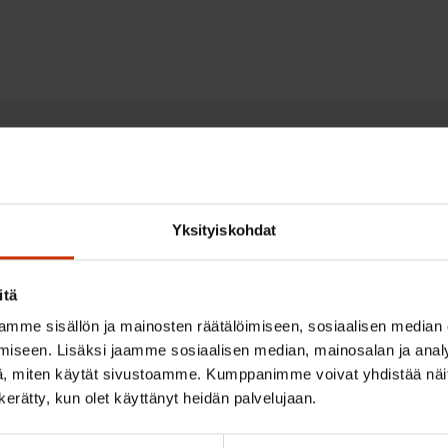
Yksityiskohdat
itä
mat
mme sisällön ja mainosten räätälöimiseen, sosiaalisen median
iseen. Lisäksi jaamme sosiaalisen median, mainosalan ja analy
, miten käytät sivustoamme. Kumppanimme voivat yhdistää näitä t
 vuodelle 2027
n kerätty, kun olet käyttänyt heidän palvelujaan.