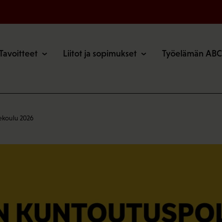
o
Tavoitteet
Liitot ja sopimukset
Työelämän ABC
ekoulu 2026