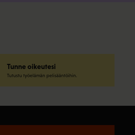
Tunne oikeutesi
Tutustu työelämän pelisääntöihin.