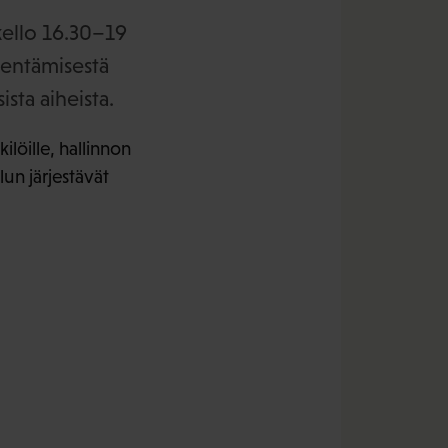
kello 16.30–19
entämisestä
sta aiheista.
ilöille, hallinnon
lun järjestävät