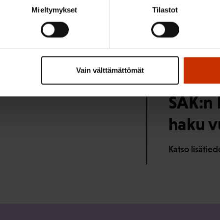
Mieltymykset
Tilastot
u 2026
sten työntekijöiden
Vain välttämättömät
en kitkeminen -
1.8.2026
SAK:n 
haku v
Katso lisätie