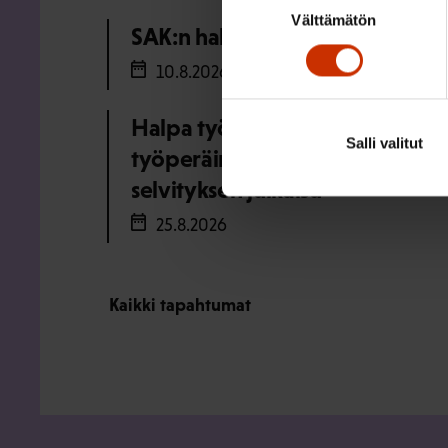
Välttämätön
valinta
SAK:n hallituksen kokous eloku
10.8.2026
Halpa työ, kallis hinta: ulkomai
Salli valitut
työperäinen hyväksikäyttö ja s
selvityksen julkaisu
25.8.2026
Kaikki tapahtumat