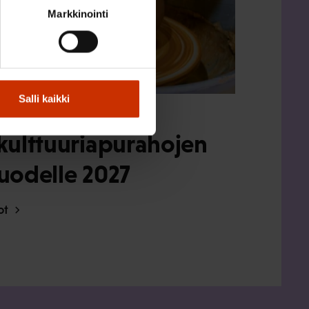
Markkinointi
Salli kaikki
kulttuuriapurahojen
uodelle 2027
dot