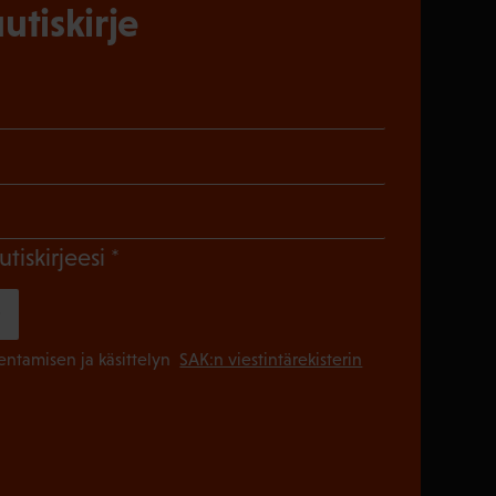
utiskirje
)
en)
Pakollinen)
(Pakollinen)
utiskirjeesi
(Pakollinen
lentamisen ja käsittelyn
SAK:n viestintärekisterin