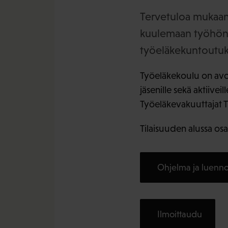
Tervetuloa mukaan 
kuulemaan työhönp
työeläkekuntoutuks
Työeläkekoulu on avoin
jäsenille sekä aktiivei
Työeläkevakuuttajat T
Tilaisuuden alussa osal
Ohjelma ja luennoi
Ilmoittaudu