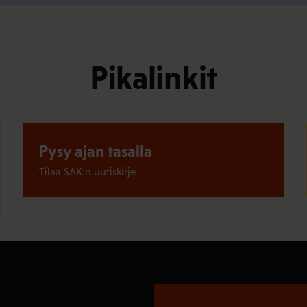
Pikalinkit
Pysy ajan tasalla
Tilaa SAK:n uutiskirje.