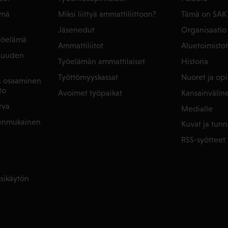
ämä
Miksi liittyä ammattiliittoon?
Tämä on SAK
Jäsenedut
Organisaatio
yöelämä
Ammattiliitot
Aluetoimistot
isuuden
Työelämän ammattilaiset
Historia
Työttömyyskassat
Nuoret ja opis
ja osaaminen
to
Avoimet työpaikat
Kansainvälin
rva
Medialle
denmukainen
Kuvat ja tunn
RSS-syötteet
sikäytön