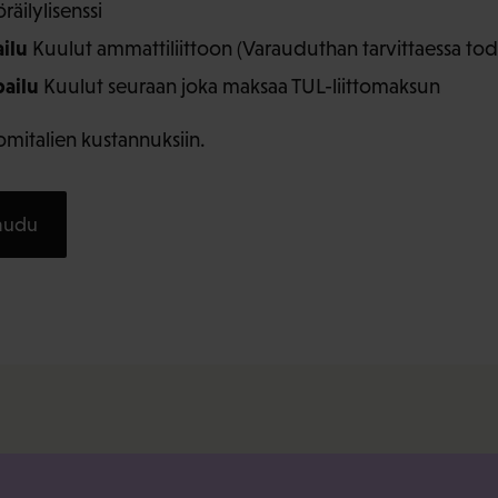
räilylisenssi
ilu
Kuulut ammattiliittoon (Varauduthan tarvittaessa tod
ailu
Kuulut seuraan joka maksaa TUL-liittomaksun
omitalien kustannuksiin.
taudu