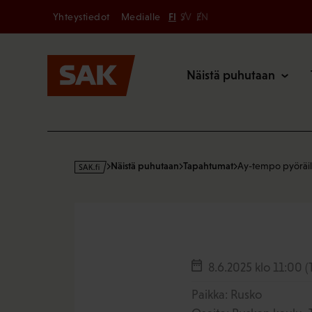
Secondary
Hyppää
Yhteystiedot
Medialle
FI
SV
EN
sisältöön
Päävalikk
Näistä puhutaan
s
Näistä puhutaan
Tapahtumat
Ay-tempo pyöräil
a
k
·
f
i
8.6.2025
klo 11:00
(
Paikka: Rusko