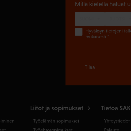
Millä kielellä haluat u
SUOMI
RUOTSI
Hyväksyn tietojeni tal
mukaisesti *
Tilaa
Liitot ja sopimukset
Tietoa SAK
piminen
Työelämän sopimukset
Yhteystiedot
eet
Työehtosopimukset
Palaute