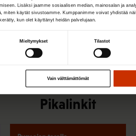
iseen. Lisäksi jaamme sosiaalisen median, mainosalan ja analy
haku v
, miten käytät sivustoamme. Kumppanimme voivat yhdistää näitä t
n kerätty, kun olet käyttänyt heidän palvelujaan.
Katso lisätie
Mieltymykset
Tilastot
Vain välttämättömät
Pikalinkit