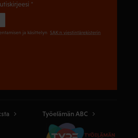
(Pakollinen)
utiskirjeesi
(Pakollinen
lentamisen ja käsittelyn
SAK:n viestintärekisterin
:sta
Työelämän ABC