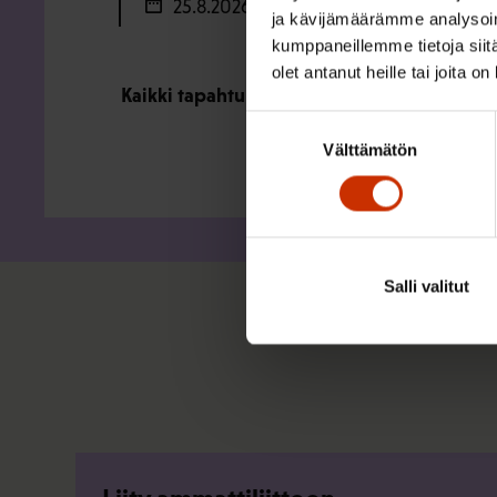
25.8.2026
ja kävijämäärämme analysoim
kumppaneillemme tietoja siitä
olet antanut heille tai joita o
Kaikki tapahtumat
Suostumuksen
Välttämätön
valinta
Salli valitut