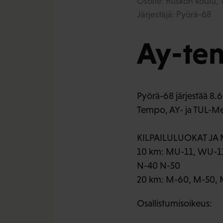
Osoite: Ruskon koulu, T
Järjestäjä: Pyörä-68
Ay-tem
Pyörä-68 järjestää 8.
Tempo, AY- ja TUL-M
KILPAILULUOKAT JA
10 km: MU-11, WU-1
N-40 N-50
20 km: M-60, M-50, 
Osallistumisoikeus: