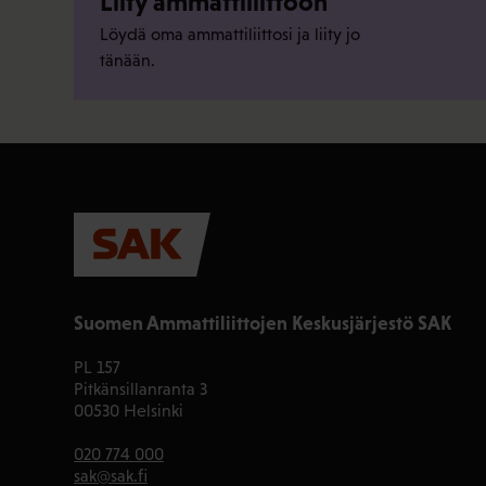
Liity ammattiliittoon
Löydä oma ammattiliittosi ja liity jo
tänään.
Suomen Ammattiliittojen Keskusjärjestö SAK
PL 157
Pitkänsillanranta 3
00530 Helsinki
020 774 000
sak@sak.fi