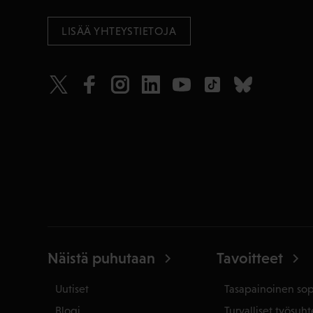
LISÄÄ YHTEYSTIETOJA
Näistä puhutaan
Tavoitteet
Uutiset
Tasapainoinen so
Blogi
Turvalliset työsuht