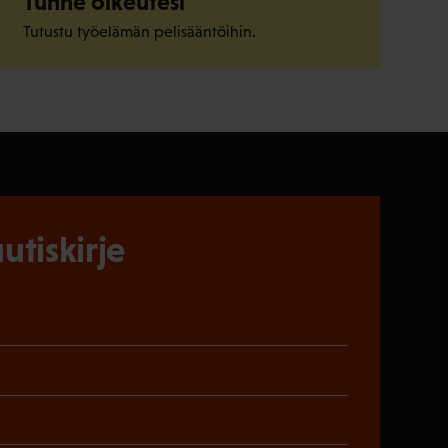
Tunne oikeutesi
Tutustu työelämän pelisääntöihin.
utiskirje
)
en)
Pakollinen)