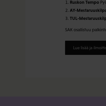
Ruskon Tempo
Pyö
AY-Mestaruuskilpa
TUL-Mestaruuskilp
SAK osallistuu palkint
Lue lisää ja ilmoit