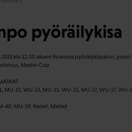
alkootie 2,
po pyöräilykisa
6.2025 klo 11.00 alkaen Ruskossa pyöräilykilpailun, joho
estaruus, Master-Cup
 MATKAT
1, MU-13, WU-13, MU-15, WU-15, MU-17, WU-17, WU-1
M-40, MU-19, Naiset, Miehet