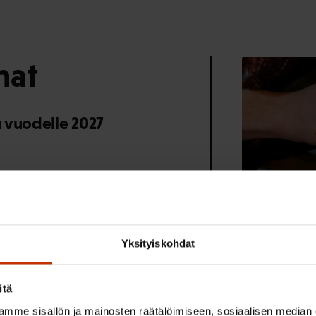
mat
 vuodelle 2027
u 2026
Yksityiskohdat
sten työntekijöiden
en kitkeminen -
1.8.2026
itä
SAK:n 
mme sisällön ja mainosten räätälöimiseen, sosiaalisen median