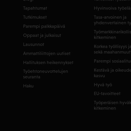
Tapahtumat
Hyvinvoiva työel
Tutkimukset
Tasa-arvoinen ja
yhdenvertainen t
Parempi palkkapäivä
Työmarkkinarikoll
Oppaat ja julkaisut
kitkeminen
Lausunnot
Korkea työllisyys 
sekä maahanmuut
Ammattiliittojen uutiset
Parempi sosiaalitu
Hallituksen heikennykset
Kestävä ja oikeu
Työehtoneuvottelujen
kasvu
seuranta
Hyvä työ
Haku
EU-tavoitteet
Työperäisen hyväk
kitkeminen