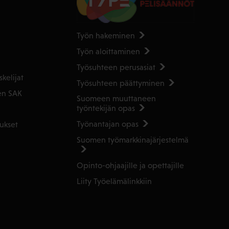
Työn hakeminen
Työn aloittaminen
Työsuhteen perusasiat
kelijat
Työsuhteen päättyminen
en SAK
Suomeen muuttaneen
työntekijän opas
Työnantajan opas
ukset
Suomen työmarkkinajärjestelmä
Opinto-ohjaajille ja opettajille
Liity Työelämälinkkiin