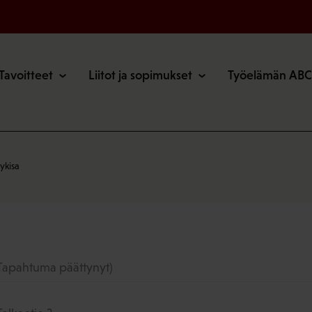
o
Tavoitteet
Liitot ja sopimukset
Työelämän ABC
ykisa
Tapahtuma päättynyt)