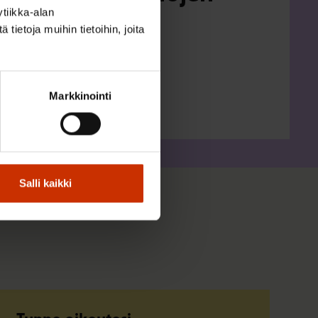
tiikka-alan
uodelle 2027
ietoja muihin tietoihin, joita
dot
Markkinointi
Salli kaikki