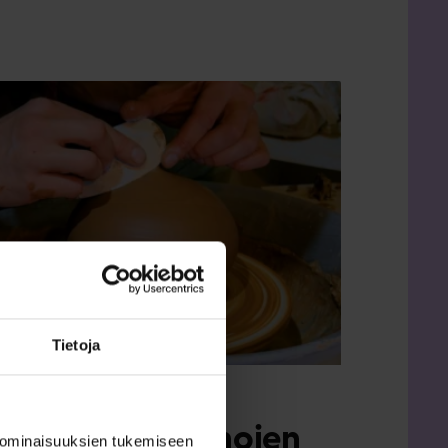
Tietoja
kulttuuriapurahojen
 ominaisuuksien tukemiseen