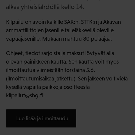
alkaa yhteislähdöllä kello 14.
Kilpailu on avoin kaikille SAK:n, STTK:n ja Akavan
ammattiliittojen jäsenille tai eläkkeellä oleville
vapaajäsenille. Mukaan mahtuu 80 pelaajaa.
Ohjeet, tiedot sarjoista ja maksut löytyvät alla
olevan painikkeen kautta. Sen kautta voit myös
ilmoittautua viimeistään torstaina 5.6.
(ilmoittautumisaikaa jatkettu). Sen jälkeen voit vielä
kysellä vapaita paikkoja osoitteesta
kilpailut@shg.fi.
Lue lisää ja ilmoittaudu