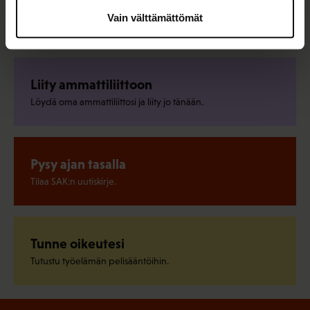
Vain välttämättömät
Pikalinkit
Liity ammattiliittoon
Löydä oma ammattiliittosi ja liity jo tänään.
Pysy ajan tasalla
Tilaa SAK:n uutiskirje.
Tunne oikeutesi
Tutustu työelämän pelisääntöihin.