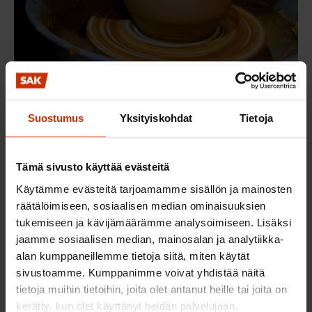
1.8.2026
SAK:n kulttuuriapurahojen haku vuodelle
Suostumus
Yksityiskohdat
Tietoja
2027
Katso lisätiedot
Tämä sivusto käyttää evästeitä
Käytämme evästeitä tarjoamamme sisällön ja mainosten
Tulevat tapahtumat
räätälöimiseen, sosiaalisen median ominaisuuksien
tukemiseen ja kävijämäärämme analysoimiseen. Lisäksi
jaamme sosiaalisen median, mainosalan ja analytiikka-
SAK:n kulttuuriapurahojen haku
alan kumppaneillemme tietoja siitä, miten käytät
vuodelle 2027
sivustoamme. Kumppanimme voivat yhdistää näitä
tietoja muihin tietoihin, joita olet antanut heille tai joita on
1.-31.8.2026
kerätty, kun olet käyttänyt heidän palvelujaan.