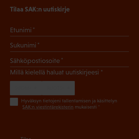
Tilaa SAK:n uutiskirje
(Pakollinen)
Etunimi
(Pakollinen)
Sukunimi
(Pakollinen)
Sähköpostiosoite
(Pakollinen)
Millä kielellä haluat uutiskirjeesi
SUOMI
RUOTSI
(Pa
Hyväksyn tietojeni tallentamisen ja käsittelyn
SAK:n viestintärekisterin
mukaisesti *