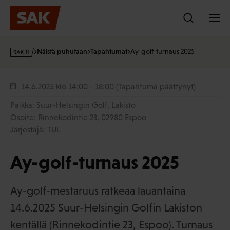
Hyppää
sisältöön
s
Näistä puhutaan
Tapahtumat
Ay-golf-turnaus 2025
a
k
·
14.6.2025
klo 14:00 - 18:00
(Tapahtuma päättynyt)
f
Paikka: Suur-Helsingin Golf, Lakisto
i
Osoite: Rinnekodintie 23, 02980 Espoo
Järjestäjä: TUL
Ay-golf-turnaus 2025
Ay-golf-mestaruus ratkeaa lauantaina
14.6.2025 Suur-Helsingin Golfin Lakiston
kentällä (Rinnekodintie 23, Espoo). Turnaus