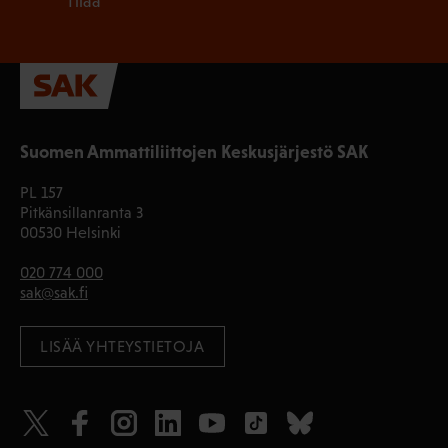
Tilaa
Suomen Ammattiliittojen Keskusjärjestö SAK
PL 157
Pitkänsillanranta 3
00530 Helsinki
020 774 000
sak@sak.fi
LISÄÄ YHTEYSTIETOJA