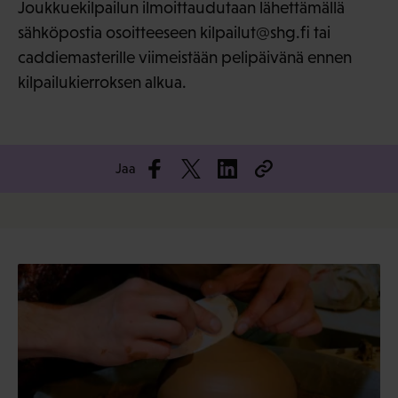
Joukkuekilpailun ilmoittaudutaan lähettämällä
sähköpostia osoitteeseen kilpailut@shg.fi tai
caddiemasterille viimeistään pelipäivänä ennen
kilpailukierroksen alkua.
Jaa