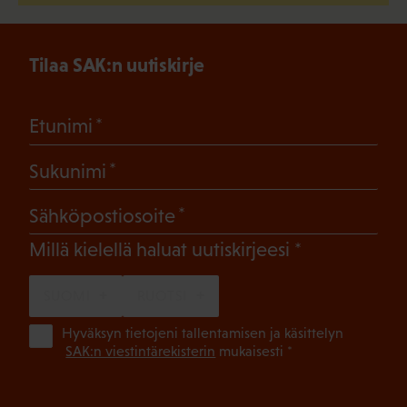
Tilaa SAK:n uutiskirje
(Pakollinen)
Etunimi
(Pakollinen)
Sukunimi
(Pakollinen)
Sähköpostiosoite
(Pakollinen)
Millä kielellä haluat uutiskirjeesi
SUOMI
RUOTSI
(Pa
Hyväksyn tietojeni tallentamisen ja käsittelyn
SAK:n viestintärekisterin
mukaisesti *