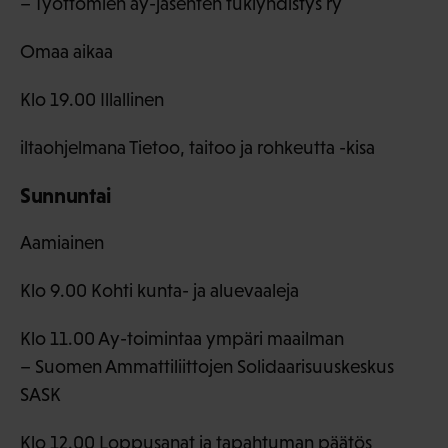
– Työttömien ay-jäsenten tukiyhdistys ry
Omaa aikaa
Klo 19.00 Illallinen
iltaohjelmana Tietoo, taitoo ja rohkeutta -kisa
Sunnuntai
Aamiainen
Klo 9.00 Kohti kunta- ja aluevaaleja
Klo 11.00 Ay-toimintaa ympäri maailman
– Suomen Ammattiliittojen Solidaarisuuskeskus
SASK
Klo 12.00 Loppusanat ja tapahtuman päätös