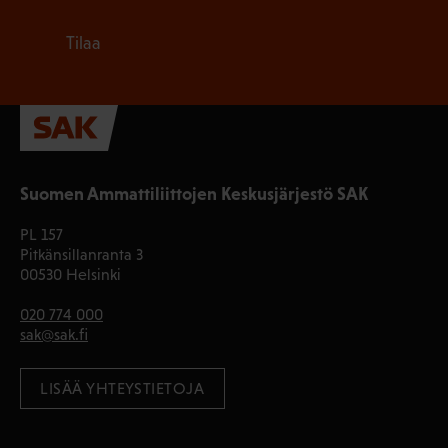
Tilaa
Suomen Ammattiliittojen Keskusjärjestö SAK
PL 157
Pitkänsillanranta 3
00530 Helsinki
020 774 000
sak@sak.fi
LISÄÄ YHTEYSTIETOJA