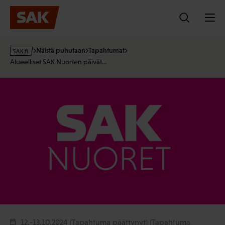
Hyppää
sisältöön
s
Näistä puhutaan
Tapahtumat
a
Alueelliset SAK Nuorten päivät…
k
·
f
i
12.-13.10.2024 (Tapahtuma päättynyt)
(Tapahtuma