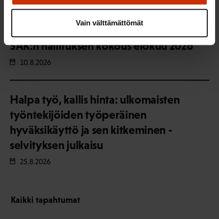
1.-31.8.2026
Vain välttämättömät
SAK:n hallituksen kokous elokuu 2026
10.8.2026
Halpa työ, kallis hinta: ulkomaisten
työntekijöiden työperäinen
hyväksikäyttö ja sen kitkeminen -
selvityksen julkaisu
25.8.2026
Kaikki tapahtumat