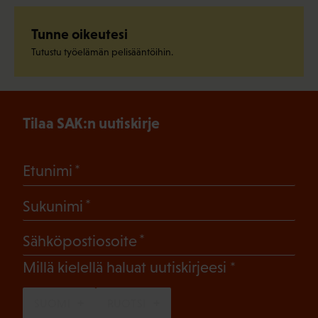
Tunne oikeutesi
Tutustu työelämän pelisääntöihin.
Tilaa SAK:n uutiskirje
(Pakollinen)
Etunimi
(Pakollinen)
Sukunimi
(Pakollinen)
Sähköpostiosoite
(Pakollinen)
Millä kielellä haluat uutiskirjeesi
SUOMI
RUOTSI