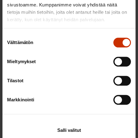
sivustoamme. Kumppanimme voivat yhdistää näitä
tietoja muihin tietoihin, joita olet antanut heille tai joita on
kerätty, kun olet käyttänyt heidän palvelujaan.
Suostumuksen
Välttämätön
valinta
Mieltymykset
Tilastot
1.8.2026
SAK:n kulttuuriapurahojen haku vuodelle
Markkinointi
2027
Katso lisätiedot
Salli valitut
Tulevat tapahtumat