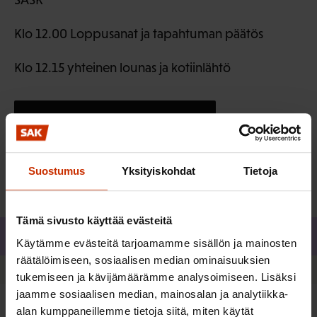
Klo 12.00 Loppusanat ja tapahtuman päätös
Klo 12.15 yhteinen lounas ja kotiinlähtö
Ilmoittaudu viimeistään 31.10.
Suostumus
Yksityiskohdat
Tietoja
Tämä sivusto käyttää evästeitä
Jaa
Käytämme evästeitä tarjoamamme sisällön ja mainosten
räätälöimiseen, sosiaalisen median ominaisuuksien
tukemiseen ja kävijämäärämme analysoimiseen. Lisäksi
jaamme sosiaalisen median, mainosalan ja analytiikka-
alan kumppaneillemme tietoja siitä, miten käytät