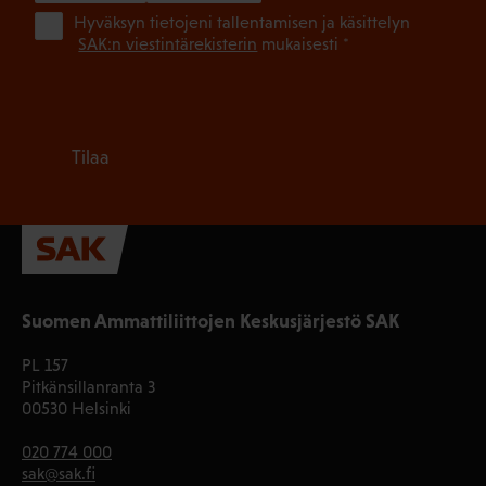
(Pa
Hyväksyn tietojeni tallentamisen ja käsittelyn
SAK:n viestintärekisterin
mukaisesti *
Tilaa
Suomen Ammattiliittojen Keskusjärjestö SAK
PL 157
Pitkänsillanranta 3
00530 Helsinki
020 774 000
sak@sak.fi