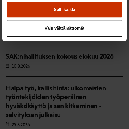
Salli kaikki
SAK:n kulttuuriapurahojen haku
vuodelle 2027
Vain välttämättömät
1.-31.8.2026
SAK:n hallituksen kokous elokuu 2026
10.8.2026
Halpa työ, kallis hinta: ulkomaisten
työntekijöiden työperäinen
hyväksikäyttö ja sen kitkeminen -
selvityksen julkaisu
25.8.2026