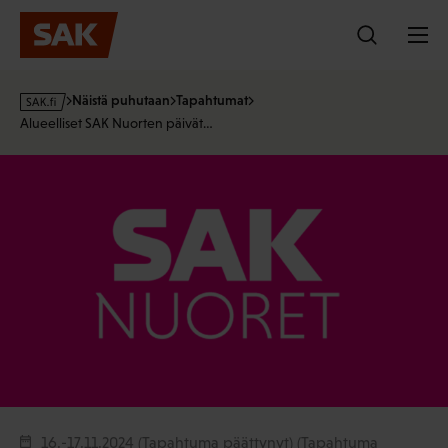
Hyppää
sisältöön
s
Näistä puhutaan
Tapahtumat
a
Alueelliset SAK Nuorten päivät…
k
·
f
i
16.-17.11.2024 (Tapahtuma päättynyt)
(Tapahtuma