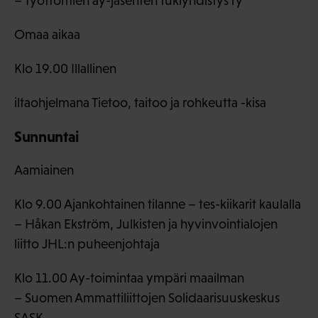
– Työttömien ay-jäsenten tukiyhdistys ry
Omaa aikaa
Klo 19.00 Illallinen
iltaohjelmana Tietoo, taitoo ja rohkeutta -kisa
Sunnuntai
Aamiainen
Klo 9.00 Ajankohtainen tilanne – tes-kiikarit kaulalla
– Håkan Ekström, Julkisten ja hyvinvointialojen
liitto JHL:n puheenjohtaja
Klo 11.00 Ay-toimintaa ympäri maailman
– Suomen Ammattiliittojen Solidaarisuuskeskus
SASK