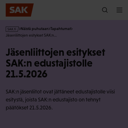
Hyppää
sisältöön
s
Näistä puhutaan
Tapahtumat
a
Jäsenliittojen esitykset SAK:n…
k
·
Jäsenliittojen esitykset
f
i
SAK:n edustajistolle
21.5.2026
SAK:n jäsenliitot ovat jättäneet edustajistolle viisi
esitystä, joista SAK:n edustajisto on tehnyt
päätökset 21.5.2026.