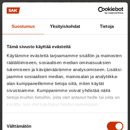
pienemmillä tuntimäärillä tulisi päästä
kokoaikatyön ansioihin. Tavoite valmisteltiin liittojen
yhteistyössä ja kukin liitto päätti erikseen esittääkö
Suostumus
Yksityiskohdat
Tietoja
tavoitetta sopimusalansa neuvotteluissa.
Viime kierroksen esitystä hyödyntäen SAK
Tämä sivusto käyttää evästeitä
valmistelee yhteistyössä jäsenliittojen kanssa
Käytämme evästeitä tarjoamamme sisällön ja mainosten
pohjaehdotuksen työajan lyhentämistä koskevaksi
räätälöimiseen, sosiaalisen median ominaisuuksien
neuvottelutavoitteeksi seuraaviin
tukemiseen ja kävijämäärämme analysoimiseen. Lisäksi
sopimusneuvotteluihin. SAK pitää esillä työajan
jaamme sosiaalisen median, mainosalan ja analytiikka-
lyhentämistä myös eduskuntavaalitavoitteissa.
alan kumppaneillemme tietoja siitä, miten käytät
sivustoamme. Kumppanimme voivat yhdistää näitä
Päätös
tietoja muihin tietoihin, joita olet antanut heille tai joita on
kerätty, kun olet käyttänyt heidän palvelujaan.
SAK valmistelee yhteistyössä jäsenliittojen kanssa
osana neuvottelukoordinaatiota esityksen
Suostumuksen
tavoitteesta, joka tähtää työajan lyhentämiseen.
Välttämätön
valinta