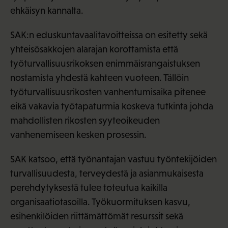
ehkäisyn kannalta.
SAK:n eduskuntavaalitavoitteissa on esitetty sekä
yhteisösakkojen alarajan korottamista että
työturvallisuusrikoksen enimmäisrangaistuksen
nostamista yhdestä kahteen vuoteen. Tällöin
työturvallisuusrikosten vanhentumisaika pitenee
eikä vakavia työtapaturmia koskeva tutkinta johda
mahdollisten rikosten syyteoikeuden
vanhenemiseen kesken prosessin.
SAK katsoo, että työnantajan vastuu työntekijöiden
turvallisuudesta, terveydestä ja asianmukaisesta
perehdytyksestä tulee toteutua kaikilla
organisaatiotasoilla. Työkuormituksen kasvu,
esihenkilöiden riittämättömät resurssit sekä