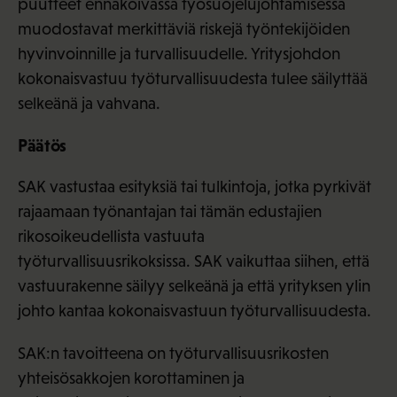
puutteet ennakoivassa työsuojelujohtamisessa
muodostavat merkittäviä riskejä työntekijöiden
hyvinvoinnille ja turvallisuudelle. Yritysjohdon
kokonaisvastuu työturvallisuudesta tulee säilyttää
selkeänä ja vahvana.
Päätös
SAK vastustaa esityksiä tai tulkintoja, jotka pyrkivät
rajaamaan työnantajan tai tämän edustajien
rikosoikeudellista vastuuta
työturvallisuusrikoksissa. SAK vaikuttaa siihen, että
vastuurakenne säilyy selkeänä ja että yrityksen ylin
johto kantaa kokonaisvastuun työturvallisuudesta.
SAK:n tavoitteena on työturvallisuusrikosten
yhteisösakkojen korottaminen ja