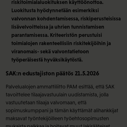
riskitoimialaluokituksen käyttöönottoa.
Luokitusta hyödynnetään esimerkiksi
valvonnan kohdentamisessa, riskiperusteisissa
lisävelvoitteissa ja uhrien tunnistamisen
parantamisessa. Kriteeristön perustuisi
toimialojen rakenteellisiin riskitekijöihin ja
viranomais- sekä valvontatietoon
työperäisestä hyväksikäytöstä.
SAK:n edustajiston päätös 21.5.2026
Palvelualojen ammattiliitto PAM esittää, että SAK
tavoittelee tilaajavastuulain uudistamista, jolla
vastuutetaan tilaaja valvomaan, että
sopimuskumppani ja tämän käyttämät alihankkijat
maksavat työntekijöilleen työehtosopimusten
mukaista palkkaa ja hoitavat muut lakisääteiset