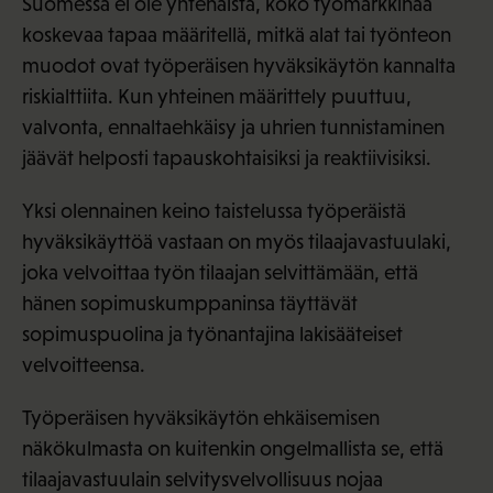
Suomessa ei ole yhtenäistä, koko työmarkkinaa
koskevaa tapaa määritellä, mitkä alat tai työnteon
muodot ovat työperäisen hyväksikäytön kannalta
riskialttiita. Kun yhteinen määrittely puuttuu,
valvonta, ennaltaehkäisy ja uhrien tunnistaminen
jäävät helposti tapauskohtaisiksi ja reaktiivisiksi.
Yksi olennainen keino taistelussa työperäistä
hyväksikäyttöä vastaan on myös tilaajavastuulaki,
joka velvoittaa työn tilaajan selvittämään, että
hänen sopimuskumppaninsa täyttävät
sopimuspuolina ja työnantajina lakisääteiset
velvoitteensa.
Työperäisen hyväksikäytön ehkäisemisen
näkökulmasta on kuitenkin ongelmallista se, että
tilaajavastuulain selvitysvelvollisuus nojaa