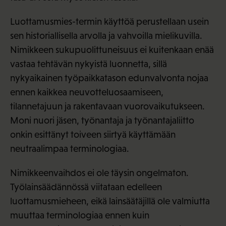
Luottamusmies-termin käyttöä perustellaan usein
sen historiallisella arvolla ja vahvoilla mielikuvilla.
Nimikkeen sukupuolittuneisuus ei kuitenkaan enää
vastaa tehtävän nykyistä luonnetta, sillä
nykyaikainen työpaikkatason edunvalvonta nojaa
ennen kaikkea neuvotteluosaamiseen,
tilannetajuun ja rakentavaan vuorovaikutukseen.
Moni nuori jäsen, työnantaja ja työnantajaliitto
onkin esittänyt toiveen siirtyä käyttämään
neutraalimpaa terminologiaa.
Nimikkeenvaihdos ei ole täysin ongelmaton.
Työlainsäädännössä viitataan edelleen
luottamusmieheen, eikä lainsäätäjillä ole valmiutta
muuttaa terminologiaa ennen kuin