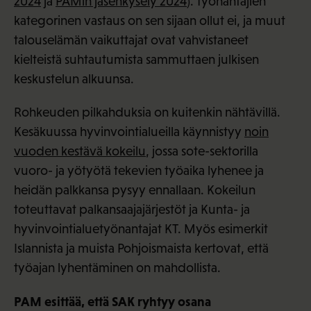
2024
ja
PAMin jäsenkysely 2024
). Työnantajien
kategorinen vastaus on sen sijaan ollut ei, ja muut
talouselämän vaikuttajat ovat vahvistaneet
kielteistä suhtautumista sammuttaen julkisen
keskustelun alkuunsa.
Rohkeuden pilkahduksia on kuitenkin nähtävillä.
Kesäkuussa hyvinvointialueilla käynnistyy
noin
vuoden kestävä kokeilu
, jossa sote-sektorilla
vuoro- ja yötyötä tekevien työaika lyhenee ja
heidän palkkansa pysyy ennallaan. Kokeilun
toteuttavat palkansaajajärjestöt ja Kunta- ja
hyvinvointialuetyönantajat KT. Myös esimerkit
Islannista ja muista Pohjoismaista kertovat, että
työajan lyhentäminen on mahdollista.
PAM esittää, että SAK ryhtyy osana