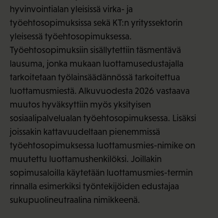
hyvinvointialan yleisissä virka- ja
työehtosopimuksissa sekä KT:n yrityssektorin
yleisessä työehtosopimuksessa.
Työehtosopimuksiin sisällytettiin täsmentävä
lausuma, jonka mukaan luottamusedustajalla
tarkoitetaan työlainsäädännössä tarkoitettua
luottamusmiestä. Alkuvuodesta 2026 vastaava
muutos hyväksyttiin myös yksityisen
sosiaalipalvelualan työehtosopimuksessa. Lisäksi
joissakin kattavuudeltaan pienemmissä
työehtosopimuksessa luottamusmies-nimike on
muutettu luottamushenkilöksi. Joillakin
sopimusaloilla käytetään luottamusmies-termin
rinnalla esimerkiksi työntekijöiden edustajaa
sukupuolineutraalina nimikkeenä.