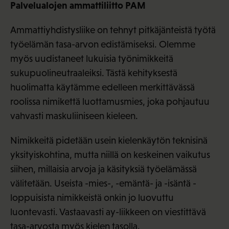
Palvelualojen ammattiliitto PAM
Ammattiyhdistysliike on tehnyt pitkäjänteistä työtä
työelämän tasa-arvon edistämiseksi. Olemme
myös uudistaneet lukuisia työnimikkeitä
sukupuolineutraaleiksi. Tästä kehityksestä
huolimatta käytämme edelleen merkittävässä
roolissa nimikettä luottamusmies, joka pohjautuu
vahvasti maskuliiniseen kieleen.
Nimikkeitä pidetään usein kielenkäytön teknisinä
yksityiskohtina, mutta niillä on keskeinen vaikutus
siihen, millaisia arvoja ja käsityksiä työelämässä
välitetään. Useista -mies-, -emäntä- ja -isäntä -
loppuisista nimikkeistä onkin jo luovuttu
luontevasti. Vastaavasti ay-liikkeen on viestittävä
tasa-arvosta myös kielen tasolla.