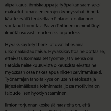
alipalkkaus, ihmiskauppa ja työpaikan saamiseksi
maksetut tuhansien eurojen kynnysrahat. Aihetta
käsittelevällä teoksellaan Finlandia-palkinnon
voittanut toimittaja Paavo Teittinen on nimittänyt
ilmiötä osuvasti moderniksi orjuudeksi.
Hyväksikäytetyt henkilöt ovat lähes aina
ulkomaalaistaustaisia. Hyväksikäyttöä helpottaa se,
etteivät ulkomaalaiset työntekijät yleensä ole
tietoisia heille kuuluvista oikeuksista eivätkä he
myöskään osaa hakea apua niiden selvittämiseksi.
Työnantajan taholta kyse on usein tietoisesta ja
järjestelmällisestä toiminnasta, jossa motiivina on
taloudellisen hyödyn saaminen.
Ilmiön torjunnan keskeisiä haasteita on, että