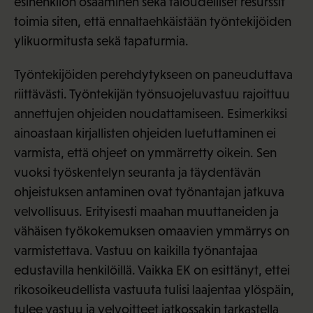
esihenkilön osaaminen sekä taloudelliset resurssit
toimia siten, että ennaltaehkäistään työntekijöiden
ylikuormitusta sekä tapaturmia.
Työntekijöiden perehdytykseen on paneuduttava
riittävästi. Työntekijän työnsuojeluvastuu rajoittuu
annettujen ohjeiden noudattamiseen. Esimerkiksi
ainoastaan kirjallisten ohjeiden luetuttaminen ei
varmista, että ohjeet on ymmärretty oikein. Sen
vuoksi työskentelyn seuranta ja täydentävän
ohjeistuksen antaminen ovat työnantajan jatkuva
velvollisuus. Erityisesti maahan muuttaneiden ja
vähäisen työkokemuksen omaavien ymmärrys on
varmistettava. Vastuu on kaikilla työnantajaa
edustavilla henkilöillä. Vaikka EK on esittänyt, ettei
rikosoikeudellista vastuuta tulisi laajentaa ylöspäin,
tulee vastuu ja velvoitteet jatkossakin tarkastella