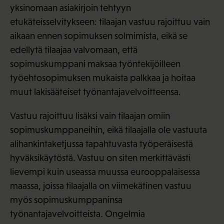
yksinomaan asiakirjoin tehtyyn
etukäteisselvitykseen: tilaajan vastuu rajoittuu vain
aikaan ennen sopimuksen solmimista, eikä se
edellytä tilaajaa valvomaan, että
sopimuskumppani maksaa työntekijöilleen
työehtosopimuksen mukaista palkkaa ja hoitaa
muut lakisääteiset työnantajavelvoitteensa.
Vastuu rajoittuu lisäksi vain tilaajan omiin
sopimuskumppaneihin, eikä tilaajalla ole vastuuta
alihankintaketjussa tapahtuvasta työperäisestä
hyväksikäytöstä. Vastuu on siten merkittävästi
lievempi kuin useassa muussa eurooppalaisessa
maassa, joissa tilaajalla on viimekätinen vastuu
myös sopimuskumppaninsa
työnantajavelvoitteista. Ongelmia