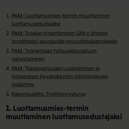
PAM: Luottamusmies-termin muuttaminen
luottamusedustajaksi
PAM: Työajan lyhentäminen SAK:n liittojen
tavoitteeksi seuraavalle neuvottelukierrokselle
PAM: Työnantajan työsuojeluvastuun
vahvistaminen
PAM: Tilaajavastuulain uudistaminen ja
työperäisen hyväksikäytön riskitoimialojen
määrittely
Rakennusliitto: Työttömyysturva
1. Luottamusmies-termin
muuttaminen luottamusedustajaksi