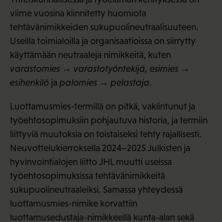
viime vuosina kiinnitetty huomiota
tehtävänimikkeiden sukupuolineutraalisuuteen.
Useilla toimialoilla ja organisaatioissa on siirrytty
käyttämään neutraaleja nimikkeitä, kuten
varastomies → varastotyöntekijä, esimies →
esihenkilö
ja
palomies → pelastaja
.
Luottamusmies-termillä on pitkä, vakiintunut ja
työehtosopimuksiin pohjautuva historia, ja termiin
liittyviä muutoksia on toistaiseksi tehty rajallisesti.
Neuvottelukierroksella 2024–2025 Julkisten ja
hyvinvointialojen liitto JHL muutti useissa
työehtosopimuksissa tehtävänimikkeitä
sukupuolineutraaleiksi. Samassa yhteydessä
luottamusmies-nimike korvattiin
luottamusedustaja-nimikkeellä kunta-alan sekä