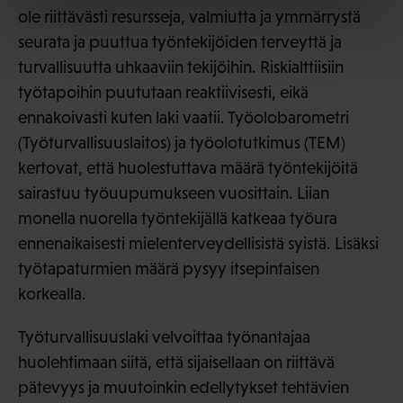
ole riittävästi resursseja, valmiutta ja ymmärrystä
seurata ja puuttua työntekijöiden terveyttä ja
turvallisuutta uhkaaviin tekijöihin. Riskialttiisiin
työtapoihin puututaan reaktiivisesti, eikä
ennakoivasti kuten laki vaatii. Työolobarometri
(Työturvallisuuslaitos) ja työolotutkimus (TEM)
kertovat, että huolestuttava määrä työntekijöitä
sairastuu työuupumukseen vuosittain. Liian
monella nuorella työntekijällä katkeaa työura
ennenaikaisesti mielenterveydellisistä syistä. Lisäksi
työtapaturmien määrä pysyy itsepintaisen
korkealla.
Työturvallisuuslaki velvoittaa työnantajaa
huolehtimaan siitä, että sijaisellaan on riittävä
pätevyys ja muutoinkin edellytykset tehtävien