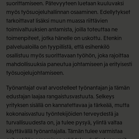
suorittamiseen. Pätevyyteen luetaan kuuluvaksi
myös työsuojeluhallinnan osaaminen. Edellytykset
tarkoittavat lisäksi muun muassa riittävien
toimivaltuuksien antamista, joilla toteuttaa ne
toimenpiteet, jotka hänelle on uskottu. Etenkin
palvelualoilla on tyypillistä, että esihenkilö
osallistuu myös suorittavaan työhön, joka rajoittaa
mahdollisuuksia paneutua johtamiseen ja erityisesti
työsuojelujohtamiseen.
Työnantajat ovat arvostelleet työnantajan ja tämän
edustajan laajaa rangaistusvastuuta. Selkeys
yrityksen sisällä on kannatettavaa ja tärkeää, mutta
kokonaisvastuu työntekijöiden terveydestä ja
turvallisuudesta on, ja tulee pysyä, ylintä valtaa
käyttävällä työnantajalla. Tämän tulee varmistaa