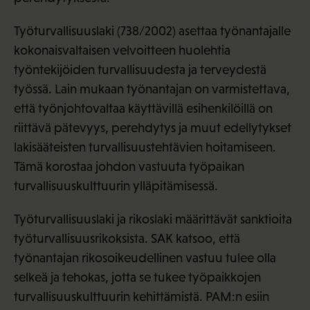
Työturvallisuuslaki (738/2002) asettaa työnantajalle
kokonaisvaltaisen velvoitteen huolehtia
työntekijöiden turvallisuudesta ja terveydestä
työssä. Lain mukaan työnantajan on varmistettava,
että työnjohtovaltaa käyttävillä esihenkilöillä on
riittävä pätevyys, perehdytys ja muut edellytykset
lakisääteisten turvallisuustehtävien hoitamiseen.
Tämä korostaa johdon vastuuta työpaikan
turvallisuuskulttuurin ylläpitämisessä.
Työturvallisuuslaki ja rikoslaki määrittävät sanktioita
työturvallisuusrikoksista. SAK katsoo, että
työnantajan rikosoikeudellinen vastuu tulee olla
selkeä ja tehokas, jotta se tukee työpaikkojen
turvallisuuskulttuurin kehittämistä. PAM:n esiin