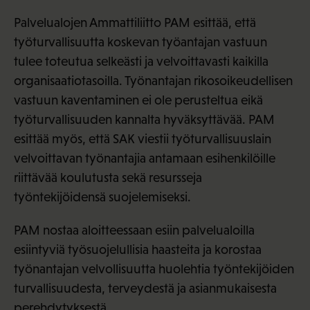
Palvelualojen Ammattiliitto PAM esittää, että
työturvallisuutta koskevan työantajan vastuun
tulee toteutua selkeästi ja velvoittavasti kaikilla
organisaatiotasoilla. Työnantajan rikosoikeudellisen
vastuun kaventaminen ei ole perusteltua eikä
työturvallisuuden kannalta hyväksyttävää. PAM
esittää myös, että SAK viestii työturvallisuuslain
velvoittavan työnantajia antamaan esihenkilöille
riittävää koulutusta sekä resursseja
työntekijöidensä suojelemiseksi.
PAM nostaa aloitteessaan esiin palvelualoilla
esiintyviä työsuojelullisia haasteita ja korostaa
työnantajan velvollisuutta huolehtia työntekijöiden
turvallisuudesta, terveydestä ja asianmukaisesta
perehdytyksestä.