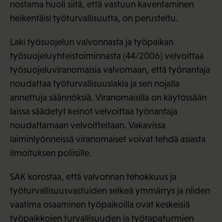
nostama huoli siitä, että vastuun kaventaminen
heikentäisi työturvallisuutta, on perusteltu.
Laki työsuojelun valvonnasta ja työpaikan
työsuojeluyhteistoiminnasta (44/2006) velvoittaa
työsuojeluviranomaisia valvomaan, että työnantaja
noudattaa työturvallisuuslakia ja sen nojalla
annettuja säännöksiä. Viranomaisilla on käytössään
laissa säädetyt keinot velvoittaa työnantaja
noudattamaan velvoitteitaan. Vakavissa
laiminlyönneissä viranomaiset voivat tehdä asiasta
ilmoituksen poliisille.
SAK korostaa, että valvonnan tehokkuus ja
työturvallisuusvastuiden selkeä ymmärrys ja niiden
vaatima osaaminen työpaikoilla ovat keskeisiä
työpaikkojen turvallisuuden ja työtapaturmien