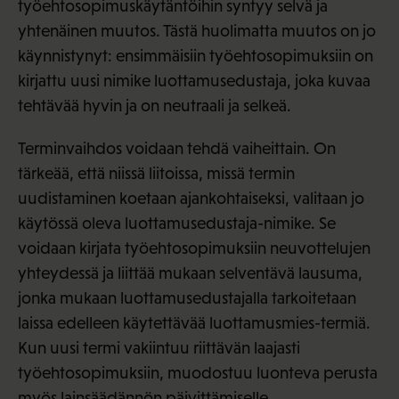
työehtosopimuskäytäntöihin syntyy selvä ja
yhtenäinen muutos. Tästä huolimatta muutos on jo
käynnistynyt: ensimmäisiin työehtosopimuksiin on
kirjattu uusi nimike luottamusedustaja, joka kuvaa
tehtävää hyvin ja on neutraali ja selkeä.
Terminvaihdos voidaan tehdä vaiheittain. On
tärkeää, että niissä liitoissa, missä termin
uudistaminen koetaan ajankohtaiseksi, valitaan jo
käytössä oleva luottamusedustaja-nimike. Se
voidaan kirjata työehtosopimuksiin neuvottelujen
yhteydessä ja liittää mukaan selventävä lausuma,
jonka mukaan luottamusedustajalla tarkoitetaan
laissa edelleen käytettävää luottamusmies-termiä.
Kun uusi termi vakiintuu riittävän laajasti
työehtosopimuksiin, muodostuu luonteva perusta
myös lainsäädännön päivittämiselle.