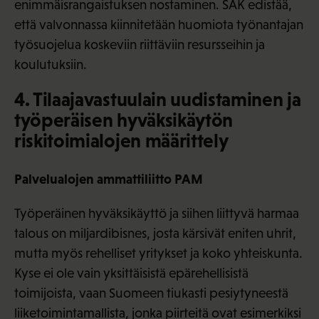
enimmäisrangaistuksen nostaminen. SAK edistää,
että valvonnassa kiinnitetään huomiota työnantajan
työsuojelua koskeviin riittäviin resursseihin ja
koulutuksiin.
4. Tilaajavastuulain uudistaminen ja
työperäisen hyväksikäytön
riskitoimialojen määrittely
Palvelualojen ammattiliitto PAM
Työperäinen hyväksikäyttö ja siihen liittyvä harmaa
talous on miljardibisnes, josta kärsivät eniten uhrit,
mutta myös rehelliset yritykset ja koko yhteiskunta.
Kyse ei ole vain yksittäisistä epärehellisistä
toimijoista, vaan Suomeen tiukasti pesiytyneestä
liiketoimintamallista, jonka piirteitä ovat esimerkiksi