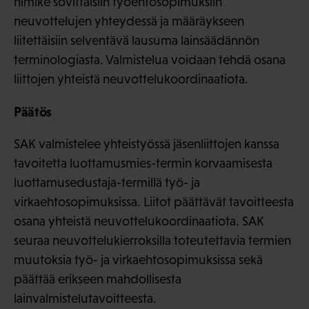
nimike sovittaisiin työehtosopimuksiin
neuvottelujen yhteydessä ja määräykseen
liitettäisiin selventävä lausuma lainsäädännön
terminologiasta. Valmistelua voidaan tehdä osana
liittojen yhteistä neuvottelukoordinaatiota.
Päätös
SAK valmistelee yhteistyössä jäsenliittojen kanssa
tavoitetta luottamusmies-termin korvaamisesta
luottamusedustaja-termillä työ- ja
virkaehtosopimuksissa. Liitot päättävät tavoitteesta
osana yhteistä neuvottelukoordinaatiota. SAK
seuraa neuvottelukierroksilla toteutettavia termien
muutoksia työ- ja virkaehtosopimuksissa sekä
päättää erikseen mahdollisesta
lainvalmistelutavoitteesta.