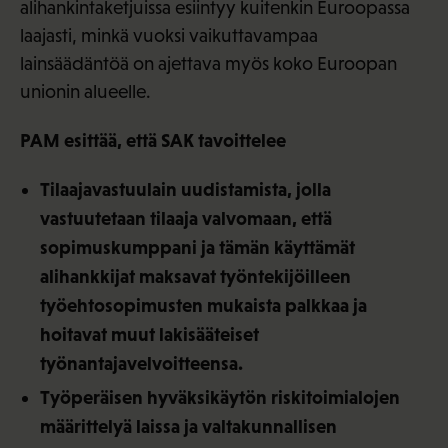
alihankintaketjuissa esiintyy kuitenkin Euroopassa
laajasti, minkä vuoksi vaikuttavampaa
lainsäädäntöä on ajettava myös koko Euroopan
unionin alueelle.
PAM esittää, että SAK tavoittelee
Tilaajavastuulain uudistamista, jolla
vastuutetaan tilaaja valvomaan, että
sopimuskumppani ja tämän käyttämät
alihankkijat maksavat työntekijöilleen
työehtosopimusten mukaista palkkaa ja
hoitavat muut lakisääteiset
työnantajavelvoitteensa.
Työperäisen hyväksikäytön riskitoimialojen
määrittelyä laissa ja valtakunnallisen