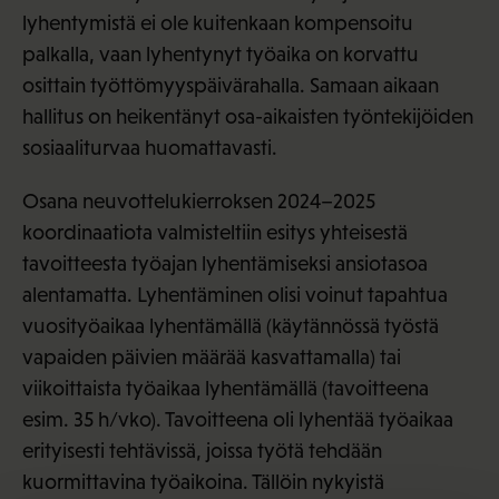
lyhentymistä ei ole kuitenkaan kompensoitu
palkalla, vaan lyhentynyt työaika on korvattu
osittain työttömyyspäivärahalla. Samaan aikaan
hallitus on heikentänyt osa-aikaisten työntekijöiden
sosiaaliturvaa huomattavasti.
Osana neuvottelukierroksen 2024–2025
koordinaatiota valmisteltiin esitys yhteisestä
tavoitteesta työajan lyhentämiseksi ansiotasoa
alentamatta. Lyhentäminen olisi voinut tapahtua
vuosityöaikaa lyhentämällä (käytännössä työstä
vapaiden päivien määrää kasvattamalla) tai
viikoittaista työaikaa lyhentämällä (tavoitteena
esim. 35 h/vko). Tavoitteena oli lyhentää työaikaa
erityisesti tehtävissä, joissa työtä tehdään
kuormittavina työaikoina. Tällöin nykyistä