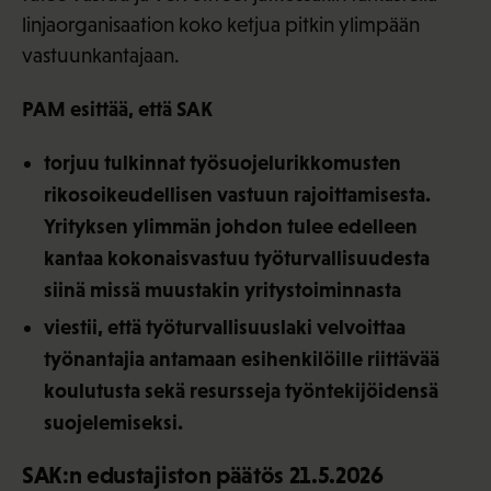
linjaorganisaation koko ketjua pitkin ylimpään
vastuunkantajaan.
PAM esittää, että SAK
torjuu tulkinnat työsuojelurikkomusten
rikosoikeudellisen vastuun rajoittamisesta.
Yrityksen ylimmän johdon tulee edelleen
kantaa kokonaisvastuu työturvallisuudesta
siinä missä muustakin yritystoiminnasta
viestii, että työturvallisuuslaki velvoittaa
työnantajia antamaan esihenkilöille
riittävää
koulutusta sekä resursseja työntekijöidensä
suojelemiseksi.
SAK:n edustajiston päätös 21.5.2026