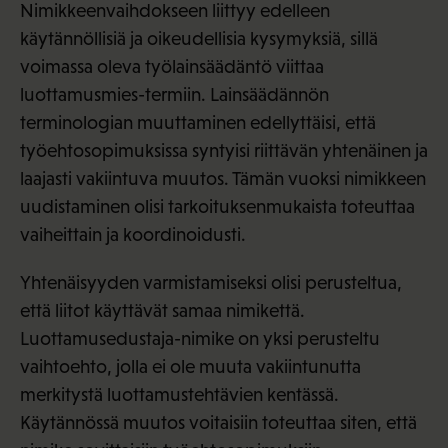
Nimikkeenvaihdokseen liittyy edelleen
käytännöllisiä ja oikeudellisia kysymyksiä, sillä
voimassa oleva työlainsäädäntö viittaa
luottamusmies-termiin. Lainsäädännön
terminologian muuttaminen edellyttäisi, että
työehtosopimuksissa syntyisi riittävän yhtenäinen ja
laajasti vakiintuva muutos. Tämän vuoksi nimikkeen
uudistaminen olisi tarkoituksenmukaista toteuttaa
vaiheittain ja koordinoidusti.
Yhtenäisyyden varmistamiseksi olisi perusteltua,
että liitot käyttävät samaa nimikettä.
Luottamusedustaja-nimike on yksi perusteltu
vaihtoehto, jolla ei ole muuta vakiintunutta
merkitystä luottamustehtävien kentässä.
Käytännössä muutos voitaisiin toteuttaa siten, että