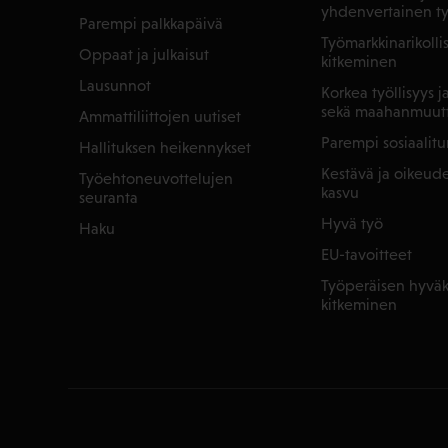
yhdenvertainen t
Parempi palkkapäivä
Työmarkkinarikoll
Oppaat ja julkaisut
kitkeminen
Lausunnot
Korkea työllisyys 
sekä maahanmuut
Ammattiliittojen uutiset
Parempi sosiaalitu
Hallituksen heikennykset
Kestävä ja oikeu
Työehtoneuvottelujen
kasvu
seuranta
Hyvä työ
Haku
EU-tavoitteet
Työperäisen hyväk
kitkeminen