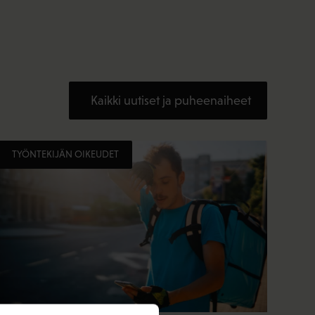
Kaikki uutiset ja puheenaiheet
TYÖNTEKIJÄN OIKEUDET