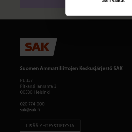
Salli valitut
Suomen Ammattiliittojen Keskusjärjestö SAK
PL 157
Pitkänsillanranta 3
00530 Helsinki
020 774 000
sak@sak.fi
LISÄÄ YHTEYSTIETOJA