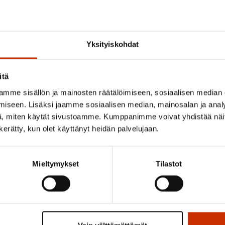
3.8.2026 10:05
Elisa Väänänen on valittu SAK:n
Yksityiskohdat
työsuhdeneuvonnan asiantuntijaksi
itä
mme sisällön ja mainosten räätälöimiseen, sosiaalisen median
iseen. Lisäksi jaamme sosiaalisen median, mainosalan ja analy
, miten käytät sivustoamme. Kumppanimme voivat yhdistää näitä t
n kerätty, kun olet käyttänyt heidän palvelujaan.
Pikalinkit
Mieltymykset
Tilastot
Pysy ajan tasalla
Tilaa SAK:n uutiskirje.