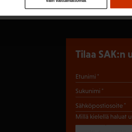
Vain välttämättömät
Tilaa SAK:n u
(Pakollinen
Etunimi
(Pakollin
Sukunimi
(
Sähköpostiosoite
Millä kielellä haluat u
SUOMI
RUOTSI