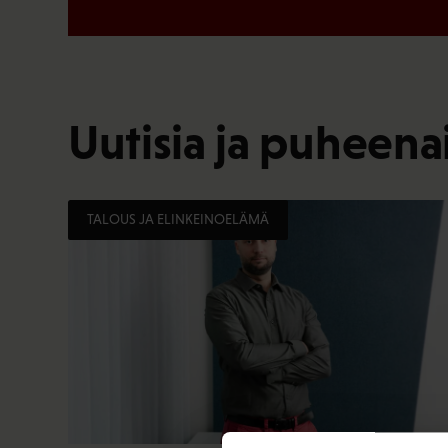
Uutisia ja puheenai
TALOUS JA ELINKEINOELÄMÄ