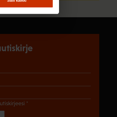
Salli kaikki
utiskirje
)
en)
Pakollinen)
(Pakollinen)
utiskirjeesi