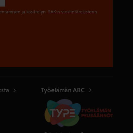
(Pakollinen
lentamisen ja käsittelyn
SAK:n viestintärekisterin
:sta
Työelämän ABC