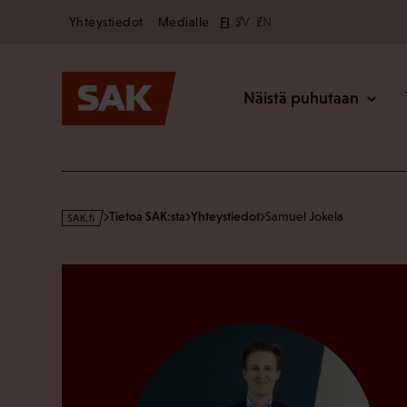
Secondary
Hyppää
Yhteystiedot
Medialle
FI
SV
EN
sisältöön
Päävalikk
Näistä puhutaan
s
Tietoa SAK:sta
Yhteystiedot
Samuel Jokela
a
k
·
f
i