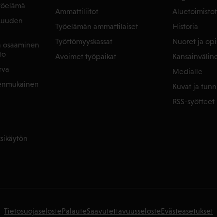
yöelämä
Ammattiliitot
Aluetoimistot
isuuden
Työelämän ammattilaiset
Historia
Työttömyyskassat
Nuoret ja opis
ja osaaminen
to
Avoimet työpaikat
Kansainvälin
rva
Medialle
denmukainen
Kuvat ja tunn
RSS-syötteet
sikäytön
Tietosuojaseloste
Palaute
Saavutettavuusseloste
Evästeasetukset