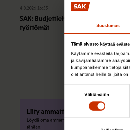
4.8.2026 16:55
SAK: Budjettiehdotus unohtaa
Suostumus
työttömät
Tämä sivusto käyttää eväste
Käytämme evästeitä tarjoama
ja kävijämäärämme analysoim
kumppaneillemme tietoja siitä
olet antanut heille tai joita o
Suostumuksen
Välttämätön
valinta
Liity ammattiliittoon
Löydä oma ammattiliittosi ja liity jo
tänään.