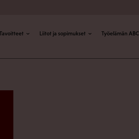
o
Tavoitteet
Liitot ja sopimukset
Työelämän ABC