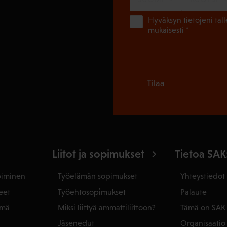
Hyväksyn tietojeni tal
mukaisesti *
Tilaa
Liitot ja sopimukset
Tietoa SAK
piminen
Työelämän sopimukset
Yhteystiedot
eet
Työehtosopimukset
Palaute
ämä
Miksi liittyä ammattiliittoon?
Tämä on SAK
Jäsenedut
Organisaatio