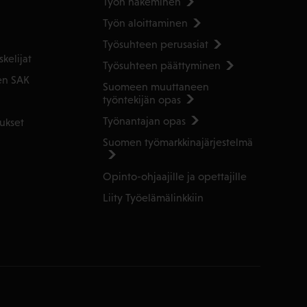
Työn hakeminen
Työn aloittaminen
Työsuhteen perusasiat
kelijat
Työsuhteen päättyminen
en SAK
Suomeen muuttaneen
työntekijän opas
Työnantajan opas
ukset
Suomen työmarkkinajärjestelmä
Opinto-ohjaajille ja opettajille
Liity Työelämälinkkiin