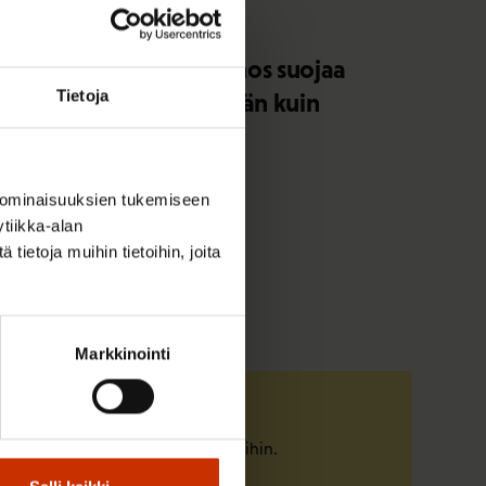
9.7.2026 10:29
Hallituksen esitysluonnos suojaa
Tietoja
alustayrityksiä enemmän kuin
alustatyöntekijöitä
 ominaisuuksien tukemiseen
tiikka-alan
ietoja muihin tietoihin, joita
Markkinointi
Tunne oikeutesi
Tutustu työelämän pelisääntöihin.