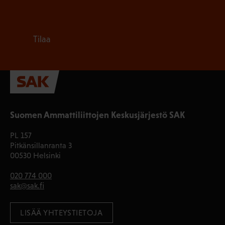
Tilaa
Suomen Ammattiliittojen Keskusjärjestö SAK
PL 157
Pitkänsillanranta 3
00530 Helsinki
020 774 000
sak@sak.fi
LISÄÄ YHTEYSTIETOJA