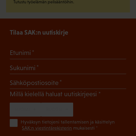
Tutustu työelämän pelisääntöihin.
Tilaa SAK:n uutiskirje
(Pakollinen)
Etunimi
(Pakollinen)
Sukunimi
(Pakollinen)
Sähköpostiosoite
(Pakollinen)
Millä kielellä haluat uutiskirjeesi
SUOMI
RUOTSI
(Pa
Hyväksyn tietojeni tallentamisen ja käsittelyn
SAK:n viestintärekisterin
mukaisesti *