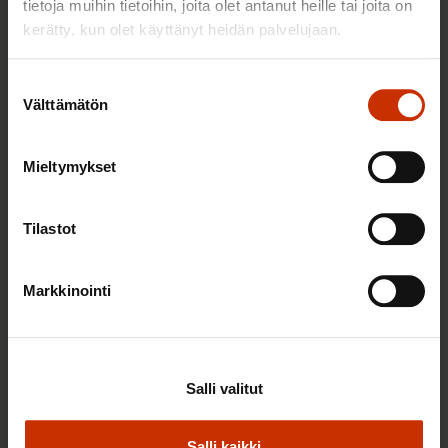
tietoja muihin tietoihin, joita olet antanut heille tai joita on
kerätty, kun olet käyttänyt heidän palvelujaan.
Suostumuksen
Välttämätön
valinta
Mieltymykset
Tilastot
Markkinointi
3.8.2026 10:05
Elisa Väänänen on valittu SAK:n
työsuhdeneuvonnan asiantuntijaksi
Salli valitut
Salli kaikki