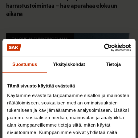
harrastustoimintaa – hae apurahaa elokuun
aikana
TALOUS JA ELINKEINOELÄMÄ
Suostumus
Yksityiskohdat
Tietoja
Tämä sivusto käyttää evästeitä
Käytämme evästeitä tarjoamamme sisällön ja mainosten
räätälöimiseen, sosiaalisen median ominaisuuksien
tukemiseen ja kävijämäärämme analysoimiseen. Lisäksi
jaamme sosiaalisen median, mainosalan ja analytiikka-
4.8.2026 16:55
alan kumppaneillemme tietoja siitä, miten käytät
SAK: Budjettiehdotus unohtaa työttömät
sivustoamme. Kumppanimme voivat yhdistää näitä