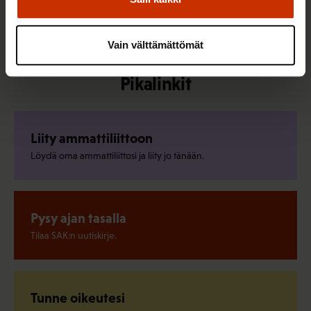
Kaikki uutiset ja puheenaiheet
Vain välttämättömät
Pikalinkit
Liity ammattiliittoon
Löydä oma ammattiliittosi ja liity jo tänään.
Pysy ajan tasalla
Tilaa SAK:n uutiskirje.
Tunne oikeutesi