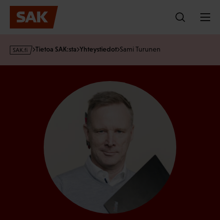
Hyppää
sisältöön
s
Tietoa SAK:sta
Yhteystiedot
Sami Turunen
a
k
·
f
i