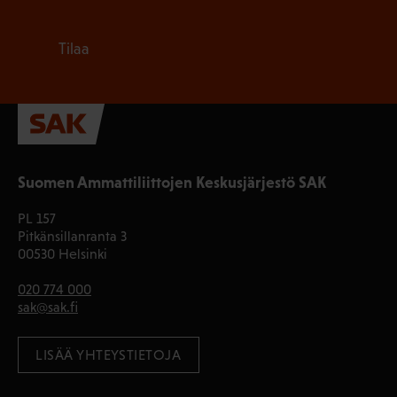
Tilaa
Suomen Ammattiliittojen Keskusjärjestö SAK
PL 157
Pitkänsillanranta 3
00530 Helsinki
020 774 000
sak@sak.fi
LISÄÄ YHTEYSTIETOJA