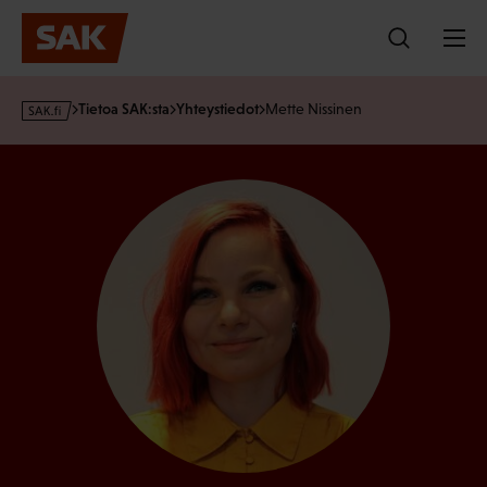
Hyppää
sisältöön
s
Tietoa SAK:sta
Yhteystiedot
Mette Nissinen
a
k
·
f
i