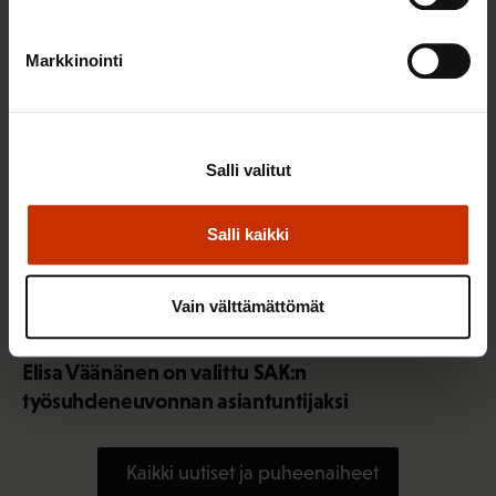
Markkinointi
Salli valitut
Salli kaikki
Vain välttämättömät
3.8.2026 10:05
Elisa Väänänen on valittu SAK:n
työsuhdeneuvonnan asiantuntijaksi
Kaikki uutiset ja puheenaiheet