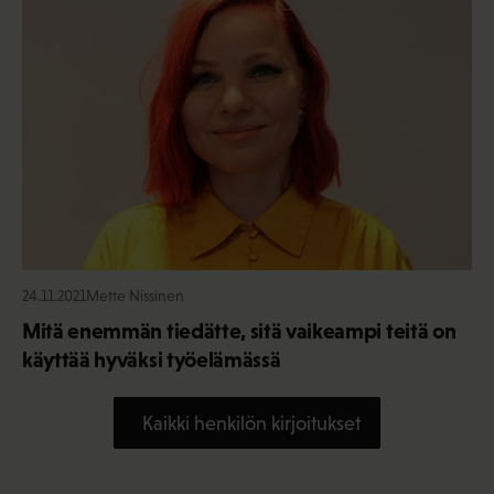
24.11.2021
Mette Nissinen
Mitä enemmän tiedätte, sitä vaikeampi teitä on
käyttää hyväksi työelämässä
Kaikki henkilön kirjoitukset