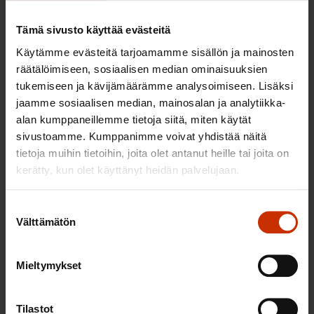
aikana
Tämä sivusto käyttää evästeitä
Käytämme evästeitä tarjoamamme sisällön ja mainosten
räätälöimiseen, sosiaalisen median ominaisuuksien
TALOUS JA ELINKEINOELÄMÄ
tukemiseen ja kävijämäärämme analysoimiseen. Lisäksi
jaamme sosiaalisen median, mainosalan ja analytiikka-
alan kumppaneillemme tietoja siitä, miten käytät
sivustoamme. Kumppanimme voivat yhdistää näitä
tietoja muihin tietoihin, joita olet antanut heille tai joita on
kerätty, kun olet käyttänyt heidän palvelujaan.
Suostumuksen
Välttämätön
valinta
4.8.2026 16:55
Mieltymykset
SAK: Budjettiehdotus unohtaa työttömät
Tilastot