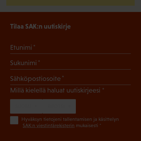
Tilaa SAK:n uutiskirje
(Pakollinen)
Etunimi
(Pakollinen)
Sukunimi
(Pakollinen)
Sähköpostiosoite
(Pakollinen)
Millä kielellä haluat uutiskirjeesi
SUOMI
RUOTSI
(Pa
Hyväksyn tietojeni tallentamisen ja käsittelyn
SAK:n viestintärekisterin
mukaisesti *